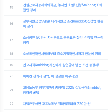
건설근로자공제회퇴직금, 놓치면 소멸! 신청&middot;조회
15
꿀팁 정리
정부지원금 25만원! 나라지원금 조건&middot;신청법 한눈
16
에 정리
소상공인 50만원 지원금으로 공공요금 절감! 신청법 한눈에
17
정리
18
소상공인확인서발급부터 중소기업확인서까지 한눈에 정리
19
권고사직&middot;자진퇴사 실업급여 받는 조건 총정리!
20
에어컨 전기세 절약, 이 설정만 바꾸세요!
고용노동부 정부지원금 총정리! 2025 실업급여&middot;
21
장려금 꿀팁
22
재택근무하면 고용노동부 워라밸장려금 720만 원!