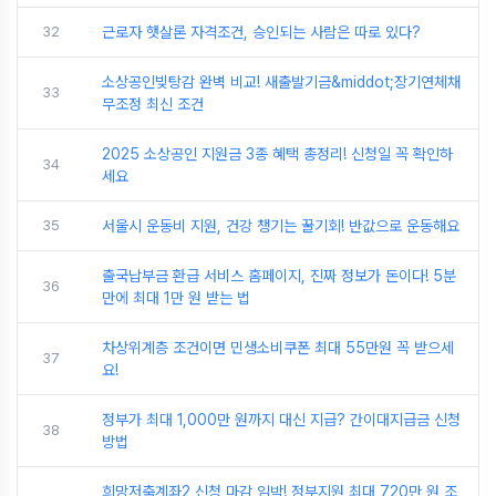
32
근로자 햇살론 자격조건, 승인되는 사람은 따로 있다?
소상공인빚탕감 완벽 비교! 새출발기금&middot;장기연체채
33
무조정 최신 조건
2025 소상공인 지원금 3종 혜택 총정리! 신청일 꼭 확인하
34
세요
35
서울시 운동비 지원, 건강 챙기는 꿀기회! 반값으로 운동해요
출국납부금 환급 서비스 홈페이지, 진짜 정보가 돈이다! 5분
36
만에 최대 1만 원 받는 법
차상위계층 조건이면 민생소비쿠폰 최대 55만원 꼭 받으세
37
요!
정부가 최대 1,000만 원까지 대신 지급? 간이대지급금 신청
38
방법
희망저축계좌2 신청 마감 임박! 정부지원 최대 720만 원 조