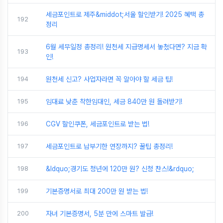
세금포인트로 제주&middot;서울 할인받기! 2025 혜택 총
192
정리
6월 세무일정 총정리! 원천세 지급명세서 놓쳤다면? 지금 확
193
인!
194
원천세 신고? 사업자라면 꼭 알아야 할 세금 팁!
195
임대료 낮춘 착한임대인, 세금 840만 원 돌려받기!
196
CGV 할인쿠폰, 세금포인트로 받는 법!
197
세금포인트로 납부기한 연장까지? 꿀팁 총정리!
198
&ldquo;경기도 청년에 120만 원? 신청 찬스!&rdquo;
199
기본증명서로 최대 200만 원 받는 법!
200
자녀 기본증명서, 5분 만에 스마트 발급!