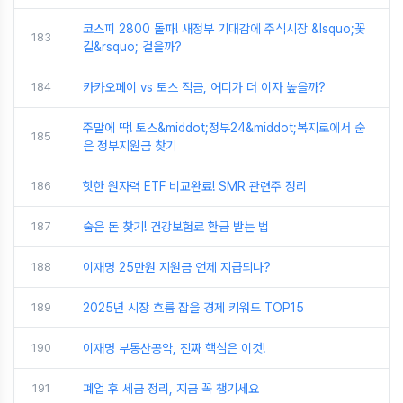
코스피 2800 돌파! 새정부 기대감에 주식시장 &lsquo;꽃
183
길&rsquo; 걸을까?
184
카카오페이 vs 토스 적금, 어디가 더 이자 높을까?
주말에 딱! 토스&middot;정부24&middot;복지로에서 숨
185
은 정부지원금 찾기
186
핫한 원자력 ETF 비교완료! SMR 관련주 정리
187
숨은 돈 찾기! 건강보험료 환급 받는 법
188
이재명 25만원 지원금 언제 지급되나?
189
2025년 시장 흐름 잡을 경제 키워드 TOP15
190
이재명 부동산공약, 진짜 핵심은 이것!
191
폐업 후 세금 정리, 지금 꼭 챙기세요