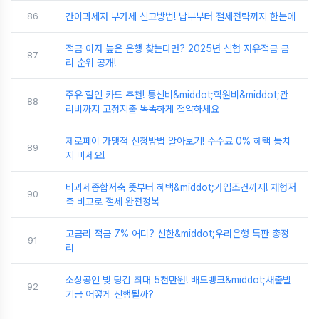
86
간이과세자 부가세 신고방법! 납부부터 절세전략까지 한눈에
적금 이자 높은 은행 찾는다면? 2025년 신협 자유적금 금
87
리 순위 공개!
주유 할인 카드 추천! 통신비&middot;학원비&middot;관
88
리비까지 고정지출 똑똑하게 절약하세요
제로페이 가맹점 신청방법 알아보기! 수수료 0% 혜택 놓치
89
지 마세요!
비과세종합저축 뜻부터 혜택&middot;가입조건까지! 재형저
90
축 비교로 절세 완전정복
고금리 적금 7% 어디? 신한&middot;우리은행 특판 총정
91
리
소상공인 빚 탕감 최대 5천만원! 배드뱅크&middot;새출발
92
기금 어떻게 진행될까?