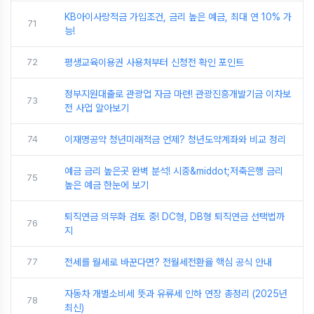
KB아이사랑적금 가입조건, 금리 높은 예금, 최대 연 10% 가
71
능!
72
평생교육이용권 사용처부터 신청전 확인 포인트
정부지원대출로 관광업 자금 마련! 관광진흥개발기금 이차보
73
전 사업 알아보기
74
이재명공약 청년미래적금 언제? 청년도약계좌와 비교 정리
예금 금리 높은곳 완벽 분석! 시중&middot;저축은행 금리
75
높은 예금 한눈에 보기
퇴직연금 의무화 검토 중! DC형, DB형 퇴직연금 선택법까
76
지
77
전세를 월세로 바꾼다면? 전월세전환율 핵심 공식 안내
자동차 개별소비세 뜻과 유류세 인하 연장 총정리 (2025년
78
최신)