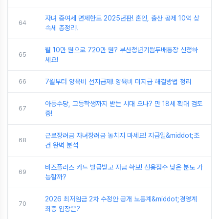
자녀 증여세 면제한도 2025년판! 혼인, 출산 공제 10억 상
64
속세 총정리!
월 10만 원으로 720만 원? 부산청년기쁨두배통장 신청하
65
세요!
66
7월부터 양육비 선지급제! 양육비 미지급 해결방법 정리
아동수당, 고등학생까지 받는 시대 오나? 만 18세 확대 검토
67
중!
근로장려금 자녀장려금 놓치지 마세요! 지급일&middot;조
68
건 완벽 분석
비즈플러스 카드 발급받고 자금 확보! 신용점수 낮은 분도 가
69
능할까?
2026 최저임금 2차 수정안 공개 노동계&middot;경영계
70
최종 입장은?