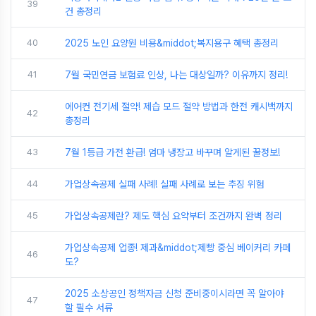
39
건 총정리
40
2025 노인 요양원 비용&middot;복지용구 혜택 총정리
41
7월 국민연금 보험료 인상, 나는 대상일까? 이유까지 정리!
에어컨 전기세 절약! 제습 모드 절약 방법과 한전 캐시백까지
42
총정리
43
7월 1등급 가전 환급! 엄마 냉장고 바꾸며 알게된 꿀정보!
44
가업상속공제 실패 사례! 실패 사례로 보는 추징 위험
45
가업상속공제란? 제도 핵심 요약부터 조건까지 완벽 정리
가업상속공제 업종! 제과&middot;제빵 중심 베이커리 카페
46
도?
2025 소상공인 정책자금 신청 준비중이시라면 꼭 알아야
47
할 필수 서류