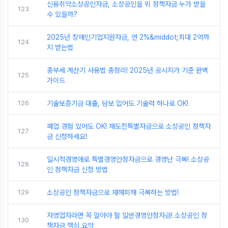
신용취약소상공인자금, 소상공인을 위 정책자금 누가 받을
123
수 있을까?
2025년 장애인기업지원자금, 연 2%&middot;최대 2억까
124
지 받는법
종부세 계산기 사용법 총정리! 2025년 공시지가 기준 완벽
125
가이드
126
기술보증기금 대출, 담보 없어도 기술력 하나로 OK!
폐업 경험 있어도 OK! 재도전특별자금으로 소상공인 정책자
127
금 신청하세요!
일시적경영애로 특별경영안정자금으로 경영난 극복! 소상공
128
인 정책자금 신청 방법
129
소상공인 정책자금으로 재해피해 극복하는 방법!
자영업자라면 꼭 알아야 할 일반경영안정자금! 소상공인 정
130
책자금 핵심 요약