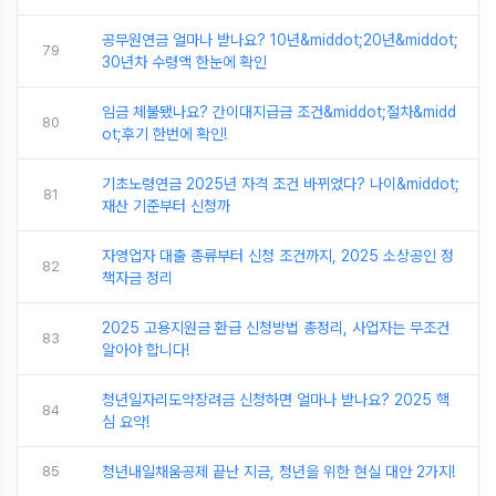
공무원연금 얼마나 받나요? 10년&middot;20년&middot;
79
30년차 수령액 한눈에 확인
임금 체불됐나요? 간이대지급금 조건&middot;절차&midd
80
ot;후기 한번에 확인!
기초노령연금 2025년 자격 조건 바뀌었다? 나이&middot;
81
재산 기준부터 신청까
자영업자 대출 종류부터 신청 조건까지, 2025 소상공인 정
82
책자금 정리
2025 고용지원금 환급 신청방법 총정리, 사업자는 무조건
83
알아야 합니다!
청년일자리도약장려금 신청하면 얼마나 받나요? 2025 핵
84
심 요약!
85
청년내일채움공제 끝난 지금, 청년을 위한 현실 대안 2가지!