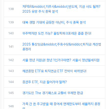
저PBR&middot;지주사&middot;반도체, 지금 사도 될까?
138
2025 유망 주식 종목 분석
139
대북 경협 기대에 급등한 아난티, 주식 종목 분석
140
무주택자만 도전 가능? 올림픽파크포레온 줍줍 뜬다!
2025 통상임금&middot;주휴수당&middot;퇴직금 계산법
141
총정리
142
서울 청년 지원금! 청년 1인가구라면? 서울시 청년월세지원
143
채권혼합 ETF로 퇴직연금 ETF 전략이 바뀌었다!
144
증권주 ETF, 지금 들어가야 할까?
145
경기도민 The 경기패스로 교통비 무제한 환급
가족 간 돈 주고받을 때 증여세 면제한도부터 세율까지 총정
146
리