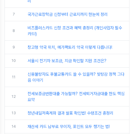
리
7
국가근로장학금 신청부터 근로지까지 한눈에 정리
비즈플러스카드 신청 조건과 혜택 총정리 (개인사업자 필수
8
카드!)
9
창고형 약국 위치, 메가팩토리 약국 이렇게 다릅니다!
10
서울시 전기차 보조금, 지금 확인할 지원 조건은?
신용불량자도 후불교통카드 쓸 수 있을까? 빚탕감 정책 그다
11
음 이야기
전세보증금반환대출 가능할까? 전세퇴거자금대출 한도 핵심
12
요약
13
청년내일저축계좌 결과 발표 확인법! 수령조건 총정리
14
재산세 카드 납부로 무이자, 포인트 모두 챙기는 법!