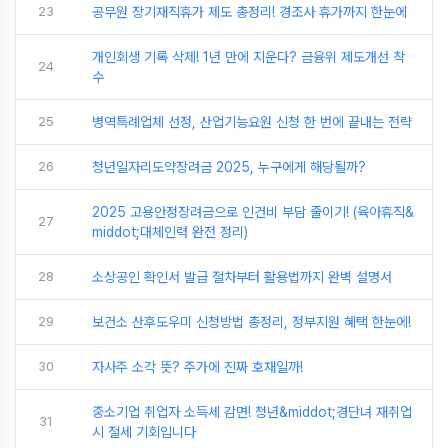
23
공무원 장기재직휴가 제도 총정리! 경조사 휴가까지 한눈에
개인회생 기록 삭제! 1년 만에 지운다? 금융위 제도개선 착
24
수
25
병역특례업체 선정, 산업기능요원 신청 한 번에 끝내는 전략
26
청년일자리도약장려금 2025, 누구에게 해당될까?
2025 고용안정장려금으로 인건비 부담 줄이기! (육아휴직&
27
middot;대체인력 완전 정리)
28
소상공인 확인서 발급 절차부터 활용법까지 완벽 설명서
29
보건소 산후도우미 신청방법 총정리, 정부지원 혜택 한눈에!
30
자사주 소각 뜻? 주가에 진짜 호재일까!
중소기업 취업자 소득세 감면! 청년&middot;경단녀 재취업
31
시 절세 기회입니다