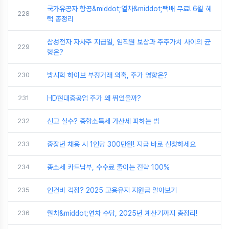
국가유공자 항공&middot;열차&middot;택배 무료! 6월 혜
228
택 총정리
삼성전자 자사주 지급일, 임직원 보상과 주주가치 사이의 균
229
형은?
230
방시혁 하이브 부정거래 의혹, 주가 영향은?
231
HD현대중공업 주가 왜 뛰었을까?
232
신고 실수? 종합소득세 가산세 피하는 법
233
중장년 채용 시 1인당 300만원! 지금 바로 신청하세요
234
종소세 카드납부, 수수료 줄이는 전략 100%
235
인건비 걱정? 2025 고용유지 지원금 알아보기
236
월차&middot;연차 수당, 2025년 계산기까지 총정리!