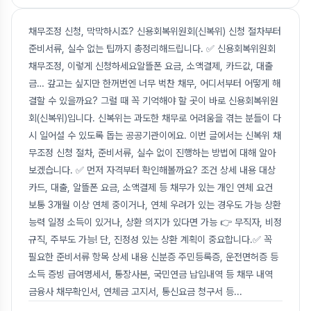
채무조정 신청, 막막하시죠? 신용회복위원회(신복위) 신청 절차부터
준비서류, 실수 없는 팁까지 총정리해드립니다. ✅ 신용회복위원회
채무조정, 이렇게 신청하세요알뜰폰 요금, 소액결제, 카드값, 대출
금… 갚고는 싶지만 한꺼번엔 너무 벅찬 채무, 어디서부터 어떻게 해
결할 수 있을까요? 그럴 때 꼭 기억해야 할 곳이 바로 신용회복위원
회(신복위)입니다. 신복위는 과도한 채무로 어려움을 겪는 분들이 다
시 일어설 수 있도록 돕는 공공기관이에요. 이번 글에서는 신복위 채
무조정 신청 절차, 준비서류, 실수 없이 진행하는 방법에 대해 알아
보겠습니다. ✅ 먼저 자격부터 확인해볼까요? 조건 상세 내용 대상
카드, 대출, 알뜰폰 요금, 소액결제 등 채무가 있는 개인 연체 요건
보통 3개월 이상 연체 중이거나, 연체 우려가 있는 경우도 가능 상환
능력 일정 소득이 있거나, 상환 의지가 있다면 가능 👉 무직자, 비정
규직, 주부도 가능! 단, 진정성 있는 상환 계획이 중요합니다.✅ 꼭
필요한 준비서류 항목 상세 내용 신분증 주민등록증, 운전면허증 등
소득 증빙 급여명세서, 통장사본, 국민연금 납입내역 등 채무 내역
금융사 채무확인서, 연체금 고지서, 통신요금 청구서 등
...