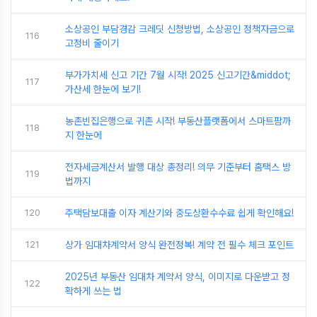
소상공인 부담경감 크레딧 신청방법, 소상공인 정책자금으로
116
고정비 줄이기
부가가치세 신고 기간 7월 시작! 2025 신고기간&middot;
117
가산세 한눈에 보기!
농촌빈집은행으로 귀촌 시작! 부동산플랫폼에서 스마트팜까
118
지 한눈에
전자세금계산서 발행 대상 총정리! 의무 기준부터 홈택스 방
119
법까지
120
주택담보대출 이자 계산기와 중도상환수수료 쉽게 확인해요!
121
상가 임대차계약서 양식 완전정복! 계약 전 필수 체크 포인트
2025년 부동산 임대차 계약서 양식, 이미지로 다운받고 정
122
확하게 쓰는 법