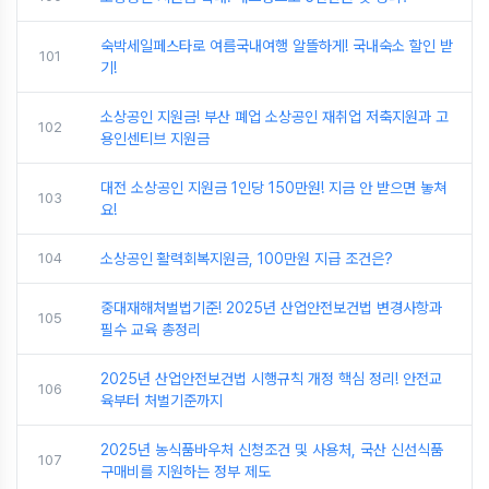
숙박세일페스타로 여름국내여행 알뜰하게! 국내숙소 할인 받
101
기!
소상공인 지원금! 부산 폐업 소상공인 재취업 저축지원과 고
102
용인센티브 지원금
대전 소상공인 지원금 1인당 150만원! 지금 안 받으면 놓쳐
103
요!
104
소상공인 활력회복지원금, 100만원 지급 조건은?
중대재해처벌법기준! 2025년 산업안전보건법 변경사항과
105
필수 교육 총정리
2025년 산업안전보건법 시행규칙 개정 핵심 정리! 안전교
106
육부터 처벌기준까지
2025년 농식품바우처 신청조건 및 사용처, 국산 신선식품
107
구매비를 지원하는 정부 제도