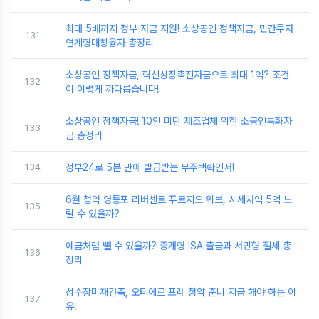
최대 5배까지 정부 자금 지원! 소상공인 정책자금, 민간투자
131
연계형매칭융자 총정리
소상공인 정책자금, 혁신성장촉진자금으로 최대 1억? 조건
132
이 이렇게 까다롭습니다!
소상공인 정책자금! 10인 미만 제조업체 위한 소공인특화자
133
금 총정리
134
정부24로 5분 만에 발급받는 무주택확인서!
6월 청약 영등포 리버센트 푸르지오 위브, 시세차익 5억 노
135
릴 수 있을까?
예금처럼 뺄 수 있을까? 중개형 ISA 출금과 서민형 절세 총
136
정리
성수장미재건축, 오티에르 포레 청약 준비 지금 해야 하는 이
137
유!