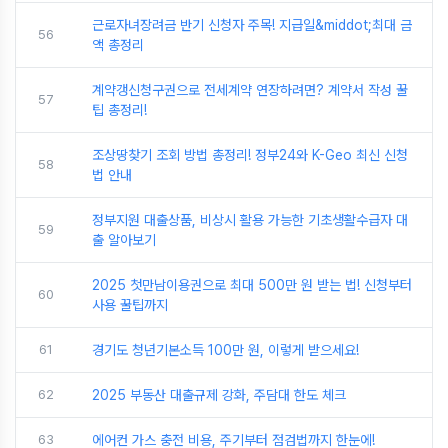
근로자녀장려금 반기 신청자 주목! 지급일&middot;최대 금
56
액 총정리
계약갱신청구권으로 전세계약 연장하려면? 계약서 작성 꿀
57
팁 총정리!
조상땅찾기 조회 방법 총정리! 정부24와 K-Geo 최신 신청
58
법 안내
정부지원 대출상품, 비상시 활용 가능한 기초생활수급자 대
59
출 알아보기
2025 첫만남이용권으로 최대 500만 원 받는 법! 신청부터
60
사용 꿀팁까지
61
경기도 청년기본소득 100만 원, 이렇게 받으세요!
62
2025 부동산 대출규제 강화, 주담대 한도 체크
63
에어컨 가스 충전 비용, 주기부터 점검법까지 한눈에!