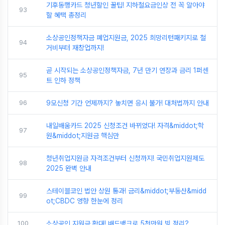
기후동행카드 청년할인 꿀팁! 지하철요금인상 전 꼭 알아야
93
할 혜택 총정리
소상공인정책자금 폐업지원금, 2025 희망리턴패키지로 철
94
거비부터 재창업까지!
곧 시작되는 소상공인정책자금, 7년 만기 연장과 금리 1퍼센
95
트 인하 정책
96
9모신청 기간 언제까지? 놓치면 응시 불가! 대처법까지 안내
내일배움카드 2025 신청조건 바뀌었다! 자격&middot;학
97
원&middot;지원금 핵심만
청년취업지원금 자격조건부터 신청까지! 국민취업지원제도
98
2025 완벽 안내
스테이블코인 법안 상원 통과! 금리&middot;부동산&midd
99
ot;CBDC 영향 한눈에 정리
100
소상공인 지원금 확대! 배드뱅크로 5천만원 빚 정리?