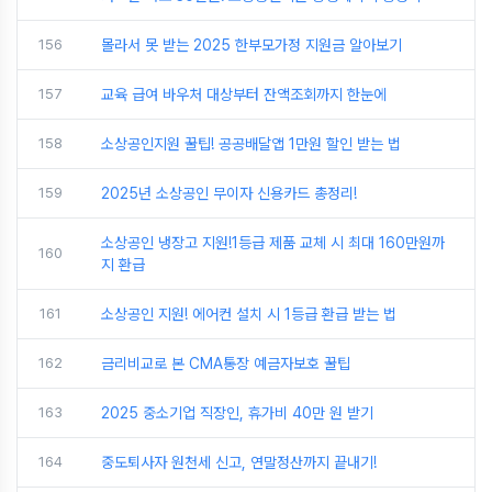
156
몰라서 못 받는 2025 한부모가정 지원금 알아보기
157
교육 급여 바우처 대상부터 잔액조회까지 한눈에
158
소상공인지원 꿀팁! 공공배달앱 1만원 할인 받는 법
159
2025년 소상공인 무이자 신용카드 총정리!
소상공인 냉장고 지원!1등급 제품 교체 시 최대 160만원까
160
지 환급
161
소상공인 지원! 에어컨 설치 시 1등급 환급 받는 법
162
금리비교로 본 CMA통장 예금자보호 꿀팁
163
2025 중소기업 직장인, 휴가비 40만 원 받기
164
중도퇴사자 원천세 신고, 연말정산까지 끝내기!