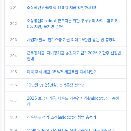
201
소상공인 카드혜택 TOP3 지금 확인하세요!
소상공인&middot;근로자를 위한 두루누리 사회보험료 8
202
0% 지원, 놓치면 손해!
203
사업자 필독! 전기요금 지원 최대 25만원 받는 법 총정리
근로장려금, 자녀장려금 놓쳤다고 끝? 2025 기한후 신청법
204
안내
205
미국 주식 세금 35%?! 세금폭탄 피하려면?
206
10만원 vs 25만원, 청약통장 선택법
2025 보금자리론, 미혼도 가능? 자격&middot;금리 총정
207
리!
208
신혼부부 청약 조건&middot;신청법 총정리
209
무직&middot;저신용자도 신청 가능한 비상금대출 정리