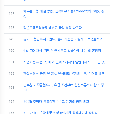
채무불이행 해결 방법, 신속채무조정&middot;워크아웃 총
147
정리
148
청년주택드림통장 4.5% 금리 통장 나왔다!
149
경기도 청년복지포인트, 올해 기준은 어떻게 바뀌었을까?
150
6월 자동차세, 위택스 연납으로 알뜰하게 내는 법 총정리
151
사업자등록 전 꼭 비교! 간이과세자와 일반과세자의 모든 것
152
햇살론유스 금리 연 2%! 연체돼도 유지되는 청년 대출 혜택
공무원 가족돌봄휴가, 유급 조건부터 신청서류까지 완벽 정
153
리!
154
2025 주담대 중도상환수수료 은행별 금리 비교
155
카드만 써도 30만원! 소상공인지원 상생페이백 총정리