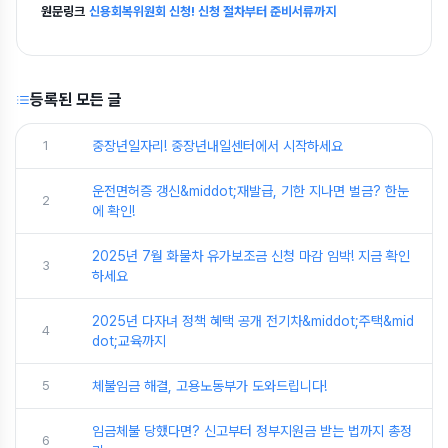
원문링크
신용회복위원회 신청! 신청 절차부터 준비서류까지
등록된 모든 글
1
중장년일자리! 중장년내일센터에서 시작하세요
운전면허증 갱신&middot;재발급, 기한 지나면 벌금? 한눈
2
에 확인!
2025년 7월 화물차 유가보조금 신청 마감 임박! 지금 확인
3
하세요
2025년 다자녀 정책 혜택 공개 전기차&middot;주택&mid
4
dot;교육까지
5
체불임금 해결, 고용노동부가 도와드립니다!
임금체불 당했다면? 신고부터 정부지원금 받는 법까지 총정
6