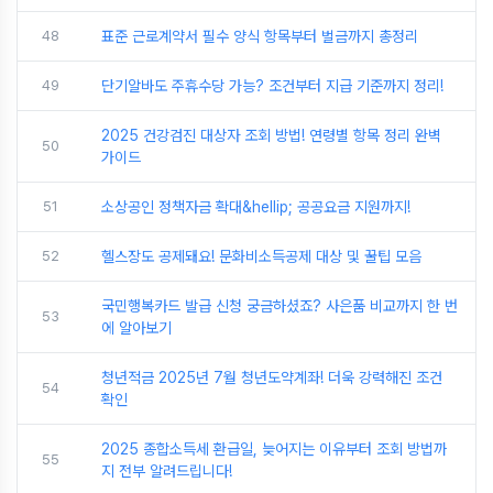
48
표준 근로계약서 필수 양식 항목부터 벌금까지 총정리
49
단기알바도 주휴수당 가능? 조건부터 지급 기준까지 정리!
2025 건강검진 대상자 조회 방법! 연령별 항목 정리 완벽
50
가이드
51
소상공인 정책자금 확대&hellip; 공공요금 지원까지!
52
헬스장도 공제돼요! 문화비소득공제 대상 및 꿀팁 모음
국민행복카드 발급 신청 궁금하셨죠? 사은품 비교까지 한 번
53
에 알아보기
청년적금 2025년 7월 청년도약계좌! 더욱 강력해진 조건
54
확인
2025 종합소득세 환급일, 늦어지는 이유부터 조회 방법까
55
지 전부 알려드립니다!