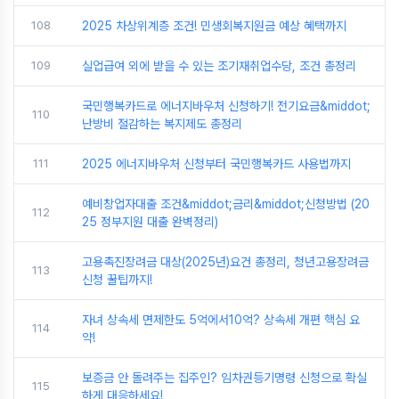
108
2025 차상위계층 조건! 민생회복지원금 예상 혜택까지
109
실업급여 외에 받을 수 있는 조기재취업수당, 조건 총정리
국민행복카드로 에너지바우처 신청하기! 전기요금&middot;
110
난방비 절감하는 복지제도 총정리
111
2025 에너지바우처 신청부터 국민행복카드 사용법까지
예비창업자대출 조건&middot;금리&middot;신청방법 (20
112
25 정부지원 대출 완벽정리)
고용촉진장려금 대상(2025년)요건 총정리, 청년고용장려금
113
신청 꿀팁까지!
자녀 상속세 면제한도 5억에서10억? 상속세 개편 핵심 요
114
약!
보증금 안 돌려주는 집주인? 임차권등기명령 신청으로 확실
115
하게 대응하세요!