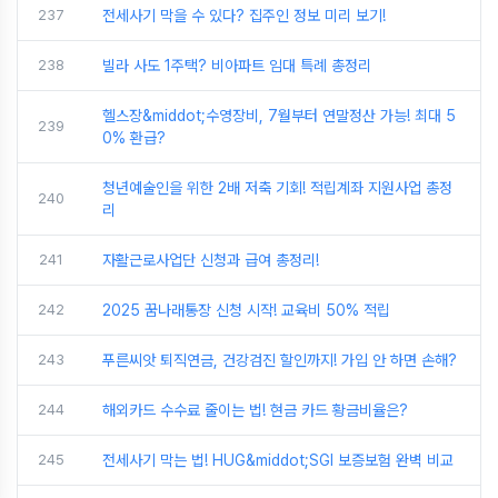
237
전세사기 막을 수 있다? 집주인 정보 미리 보기!
238
빌라 사도 1주택? 비아파트 임대 특례 총정리
헬스장&middot;수영장비, 7월부터 연말정산 가능! 최대 5
239
0% 환급?
청년예술인을 위한 2배 저축 기회! 적립계좌 지원사업 총정
240
리
241
자활근로사업단 신청과 급여 총정리!
242
2025 꿈나래통장 신청 시작! 교육비 50% 적립
243
푸른씨앗 퇴직연금, 건강검진 할인까지! 가입 안 하면 손해?
244
해외카드 수수료 줄이는 법! 현금 카드 황금비율은?
245
전세사기 막는 법! HUG&middot;SGI 보증보험 완벽 비교