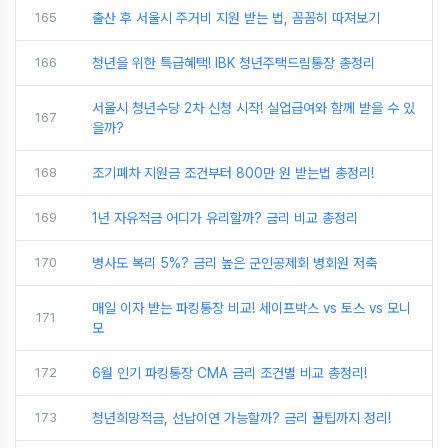
165
출산 후 서울시 주거비 지원 받는 법, 꼼꼼히 따져보기
166
청년을 위한 특급혜택! IBK 청년주택드림통장 총정리
서울시 청년수당 2차 신청 시작! 실업급여와 함께 받을 수 있
167
을까?
168
조기폐차 지원금 조건부터 800만 원 받는법 총정리!
169
1년 자유적금 어디가 유리할까? 금리 비교 총정리
170
병사도 복리 5%? 금리 높은 군인공제회 병회원 저축
매일 이자 받는 파킹통장 비교! 세이프박스 vs 토스 vs 모니
171
모
172
6월 인기 파킹통장 CMA 금리 조건별 비교 총정리!
173
청년희망적금, 선납이연 가능할까? 금리 꿀팁까지 정리!