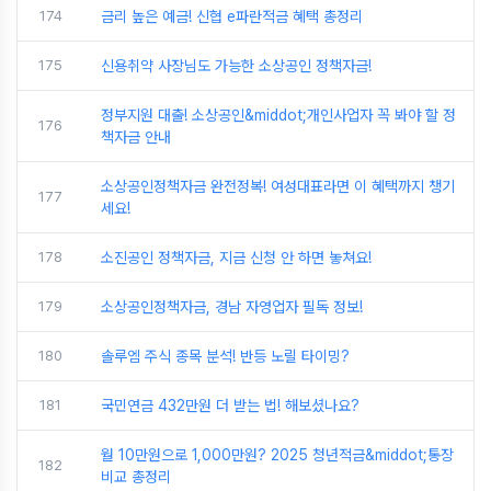
174
금리 높은 예금! 신협 e파란적금 혜택 총정리
175
신용취약 사장님도 가능한 소상공인 정책자금!
정부지원 대출! 소상공인&middot;개인사업자 꼭 봐야 할 정
176
책자금 안내
소상공인정책자금 완전정복! 여성대표라면 이 혜택까지 챙기
177
세요!
178
소진공인 정책자금, 지금 신청 안 하면 놓쳐요!
179
소상공인정책자금, 경남 자영업자 필독 정보!
180
솔루엠 주식 종목 분석! 반등 노릴 타이밍?
181
국민연금 432만원 더 받는 법! 해보셨나요?
월 10만원으로 1,000만원? 2025 청년적금&middot;통장
182
비교 총정리