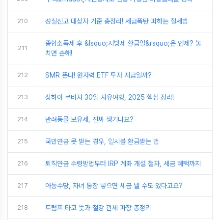
210
성실신고 대상자 기준 총정리! 세금폭탄 피하는 절세법
종합소득세 후 &lsquo;지방세 환급일&rsquo;은 언제? 놓
211
치면 손해!
212
SMR 뜬다! 원자력 ETF 투자 지금일까?
213
상하이 무비자 30일 자유여행, 2025 핵심 정리!
214
반려동물 보유세, 진짜 생기나요?
215
국민연금 못 받는 경우, 일시불 환급받는 법
216
퇴직연금 수령방법부터 IRP 계좌 개설 절차, 세금 혜택까지
217
아동수당, 자녀 통장 넣으면 세금 낼 수도 있다고요?
218
트럼프 타코 뜻과 철강 관세 파장 총정리