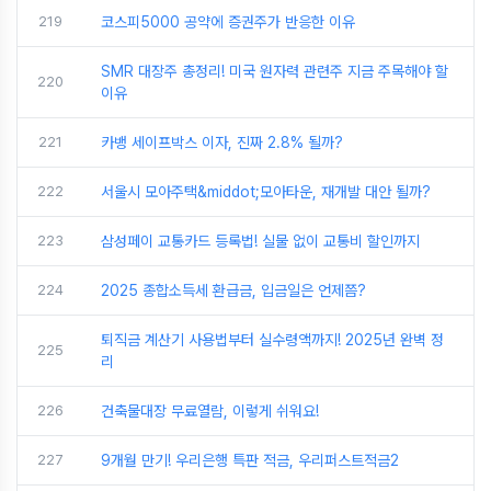
219
코스피5000 공약에 증권주가 반응한 이유
SMR 대장주 총정리! 미국 원자력 관련주 지금 주목해야 할
220
이유
221
카뱅 세이프박스 이자, 진짜 2.8% 될까?
222
서울시 모아주택&middot;모아타운, 재개발 대안 될까?
223
삼성페이 교통카드 등록법! 실물 없이 교통비 할인까지
224
2025 종합소득세 환급금, 입금일은 언제쯤?
퇴직금 계산기 사용법부터 실수령액까지! 2025년 완벽 정
225
리
226
건축물대장 무료열람, 이렇게 쉬워요!
227
9개월 만기! 우리은행 특판 적금, 우리퍼스트적금2