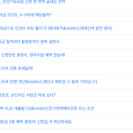
 산업기능요원 신청 한 번에 끝내는 전략
금 2025, 누구에게 해당될까?
려금으로 인건비 부담 줄이기! (육아휴직&middot;대체인력 완전 정리)
발급 절차부터 활용법까지 완벽 설명서
신청방법 총정리, 정부지원 혜택 한눈에!
주가에 진짜 호재일까!
득세 감면! 청년&middot;경단녀 재취업 시 절세 기회입니다
조건, 승인되는 사람은 따로 있다?
 비교! 새출발기금&middot;장기연체채무조정 최신 조건
지원금 3종 혜택 총정리! 신청일 꼭 확인하세요