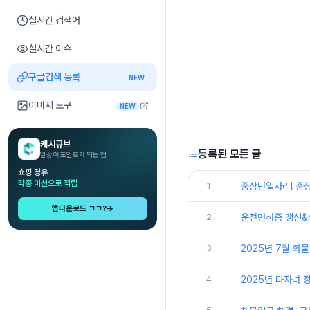
실시간 검색어
실시간 이슈
구글검색 등록
NEW
이미지 도구
NEW
캐시큐브
등록된 모든 글
일상이 포인트가 되는 앱
쇼핑 경유
각종 미션으로 적립
1
중장년일자리! 중
앱다운로드 ㄱㄱ?
→
2
운전면허증 갱신&m
3
2025년 7월 화
4
2025년 다자녀 정