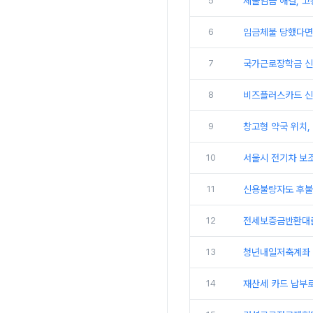
5
체불임금 해결, 
6
임금체불 당했다면
7
국가근로장학금 신
8
비즈플러스카드 신청
9
창고형 약국 위치,
10
서울시 전기차 보조
11
신용불량자도 후불
12
전세보증금반환대출
13
청년내일저축계좌 
14
재산세 카드 납부로