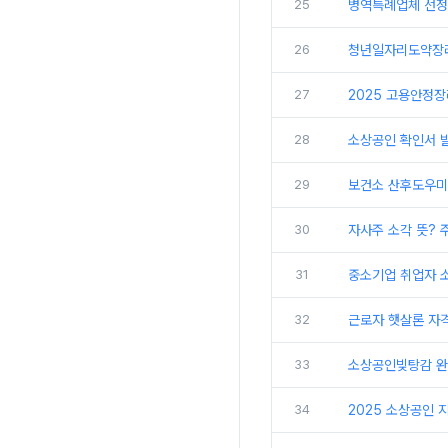
25
병역특례업체 선정,
26
청년일자리도약장려
27
2025 고용안정장
28
소상공인 확인서 
29
보건소 산후도우미 
30
자사주 소각 뜻? 
31
중소기업 취업자 소
32
근로자 햇살론 자격
33
소상공인빚탕감 완벽
34
2025 소상공인 