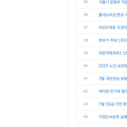
35
서울시 운동비 지원
36
출국납부금 환급 서
37
차상위계층 조건이
38
정부가 최대 1,0
39
희망저축계좌2 신청
40
2025 노인 요양
41
7월 국민연금 보험
42
에어컨 전기세 절약
43
7월 1등급 가전 
44
가업상속공제 실패 