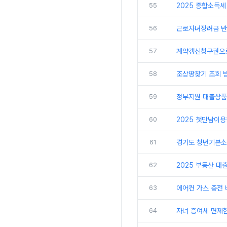
55
2025 종합소득세
56
근로자녀장려금 반기
57
계약갱신청구권으로
58
조상땅찾기 조회 방
59
정부지원 대출상품
60
2025 첫만남이용
61
경기도 청년기본소득
62
2025 부동산 대
63
에어컨 가스 충전 
64
자녀 증여세 면제한