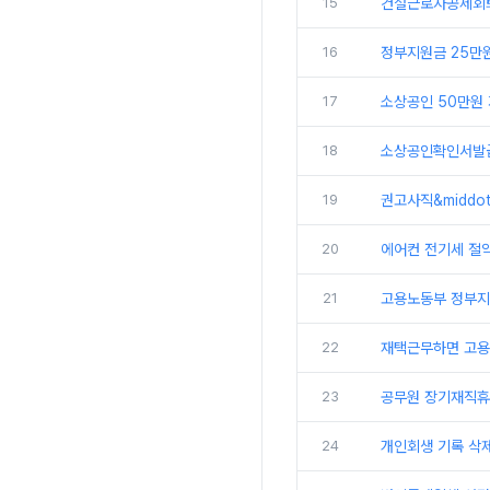
15
건설근로자공제회퇴직
16
정부지원금 25만원
17
소상공인 50만원 
18
소상공인확인서발
19
권고사직&middo
20
에어컨 전기세 절약
21
고용노동부 정부지원
22
재택근무하면 고용
23
공무원 장기재직휴
24
개인회생 기록 삭제