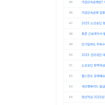
45
가업상속공제란? 
46
가업상속공제 업종!
47
2025 소상공인 
48
표준 근로계약서 
49
단기알바도 주휴수
50
2025 건강검진 
51
소상공인 정책자금 확
52
헬스장도 공제돼요
53
국민행복카드 발급
54
청년적금 2025년