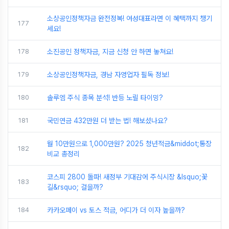
소상공인정책자금 완전정복! 여성대표라면 이 혜택까지 챙기
177
세요!
178
소진공인 정책자금, 지금 신청 안 하면 놓쳐요!
179
소상공인정책자금, 경남 자영업자 필독 정보!
180
솔루엠 주식 종목 분석! 반등 노릴 타이밍?
181
국민연금 432만원 더 받는 법! 해보셨나요?
월 10만원으로 1,000만원? 2025 청년적금&middot;통장
182
비교 총정리
코스피 2800 돌파! 새정부 기대감에 주식시장 &lsquo;꽃
183
길&rsquo; 걸을까?
184
카카오페이 vs 토스 적금, 어디가 더 이자 높을까?