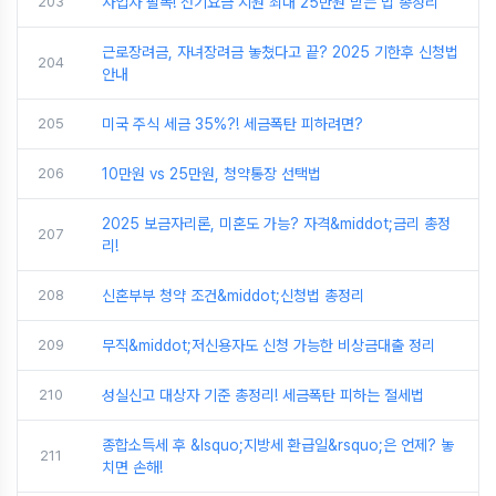
203
사업자 필독! 전기요금 지원 최대 25만원 받는 법 총정리
근로장려금, 자녀장려금 놓쳤다고 끝? 2025 기한후 신청법
204
안내
205
미국 주식 세금 35%?! 세금폭탄 피하려면?
206
10만원 vs 25만원, 청약통장 선택법
2025 보금자리론, 미혼도 가능? 자격&middot;금리 총정
207
리!
208
신혼부부 청약 조건&middot;신청법 총정리
209
무직&middot;저신용자도 신청 가능한 비상금대출 정리
210
성실신고 대상자 기준 총정리! 세금폭탄 피하는 절세법
종합소득세 후 &lsquo;지방세 환급일&rsquo;은 언제? 놓
211
치면 손해!