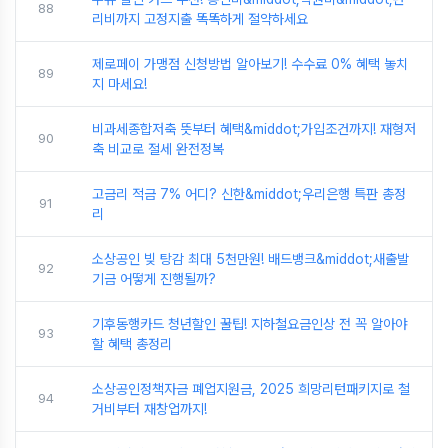
88
리비까지 고정지출 똑똑하게 절약하세요
제로페이 가맹점 신청방법 알아보기! 수수료 0% 혜택 놓치
89
지 마세요!
비과세종합저축 뜻부터 혜택&middot;가입조건까지! 재형저
90
축 비교로 절세 완전정복
고금리 적금 7% 어디? 신한&middot;우리은행 특판 총정
91
리
소상공인 빚 탕감 최대 5천만원! 배드뱅크&middot;새출발
92
기금 어떻게 진행될까?
기후동행카드 청년할인 꿀팁! 지하철요금인상 전 꼭 알아야
93
할 혜택 총정리
소상공인정책자금 폐업지원금, 2025 희망리턴패키지로 철
94
거비부터 재창업까지!