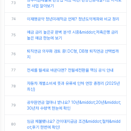
정부지원대출로 관광업 자금 마련! 관광진흥개발기금 이차보
73
전 사업 알아보기
74
이재명공약 청년미래적금 언제? 청년도약계좌와 비교 정리
예금 금리 높은곳 완벽 분석! 시중&middot;저축은행 금리
75
높은 예금 한눈에 보기
퇴직연금 의무화 검토 중! DC형, DB형 퇴직연금 선택법까
76
지
77
전세를 월세로 바꾼다면? 전월세전환율 핵심 공식 안내
자동차 개별소비세 뜻과 유류세 인하 연장 총정리 (2025년
78
최신)
공무원연금 얼마나 받나요? 10년&middot;20년&middot;
79
30년차 수령액 한눈에 확인
임금 체불됐나요? 간이대지급금 조건&middot;절차&midd
80
ot;후기 한번에 확인!