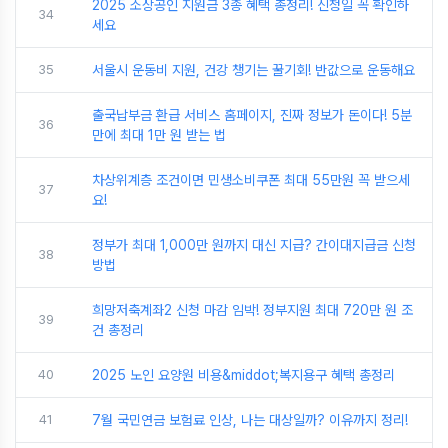
2025 소상공인 지원금 3종 혜택 총정리! 신청일 꼭 확인하
34
세요
35
서울시 운동비 지원, 건강 챙기는 꿀기회! 반값으로 운동해요
출국납부금 환급 서비스 홈페이지, 진짜 정보가 돈이다! 5분
36
만에 최대 1만 원 받는 법
차상위계층 조건이면 민생소비쿠폰 최대 55만원 꼭 받으세
37
요!
정부가 최대 1,000만 원까지 대신 지급? 간이대지급금 신청
38
방법
희망저축계좌2 신청 마감 임박! 정부지원 최대 720만 원 조
39
건 총정리
40
2025 노인 요양원 비용&middot;복지용구 혜택 총정리
41
7월 국민연금 보험료 인상, 나는 대상일까? 이유까지 정리!