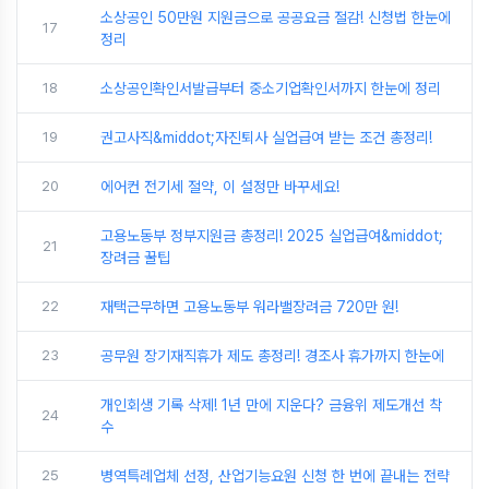
소상공인 50만원 지원금으로 공공요금 절감! 신청법 한눈에
17
정리
18
소상공인확인서발급부터 중소기업확인서까지 한눈에 정리
19
권고사직&middot;자진퇴사 실업급여 받는 조건 총정리!
20
에어컨 전기세 절약, 이 설정만 바꾸세요!
고용노동부 정부지원금 총정리! 2025 실업급여&middot;
21
장려금 꿀팁
22
재택근무하면 고용노동부 워라밸장려금 720만 원!
23
공무원 장기재직휴가 제도 총정리! 경조사 휴가까지 한눈에
개인회생 기록 삭제! 1년 만에 지운다? 금융위 제도개선 착
24
수
25
병역특례업체 선정, 산업기능요원 신청 한 번에 끝내는 전략