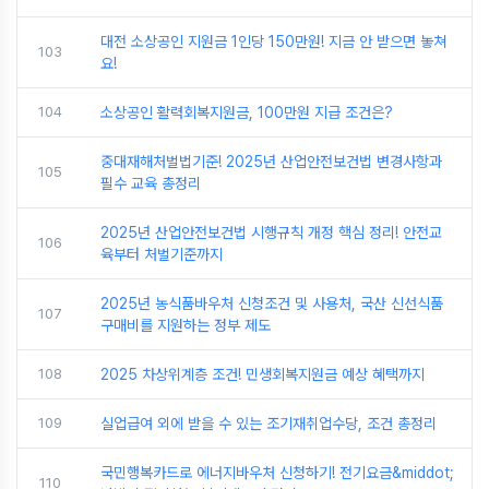
대전 소상공인 지원금 1인당 150만원! 지금 안 받으면 놓쳐
103
요!
104
소상공인 활력회복지원금, 100만원 지급 조건은?
중대재해처벌법기준! 2025년 산업안전보건법 변경사항과
105
필수 교육 총정리
2025년 산업안전보건법 시행규칙 개정 핵심 정리! 안전교
106
육부터 처벌기준까지
2025년 농식품바우처 신청조건 및 사용처, 국산 신선식품
107
구매비를 지원하는 정부 제도
108
2025 차상위계층 조건! 민생회복지원금 예상 혜택까지
109
실업급여 외에 받을 수 있는 조기재취업수당, 조건 총정리
국민행복카드로 에너지바우처 신청하기! 전기요금&middot;
110