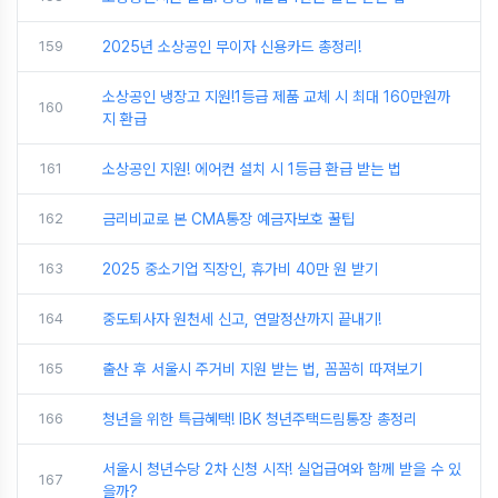
159
2025년 소상공인 무이자 신용카드 총정리!
소상공인 냉장고 지원!1등급 제품 교체 시 최대 160만원까
160
지 환급
161
소상공인 지원! 에어컨 설치 시 1등급 환급 받는 법
162
금리비교로 본 CMA통장 예금자보호 꿀팁
163
2025 중소기업 직장인, 휴가비 40만 원 받기
164
중도퇴사자 원천세 신고, 연말정산까지 끝내기!
165
출산 후 서울시 주거비 지원 받는 법, 꼼꼼히 따져보기
166
청년을 위한 특급혜택! IBK 청년주택드림통장 총정리
서울시 청년수당 2차 신청 시작! 실업급여와 함께 받을 수 있
167
을까?