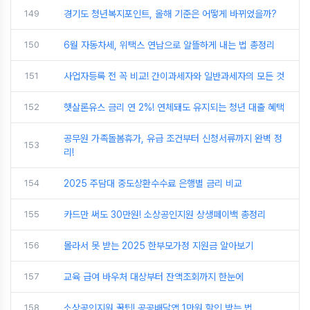
149
경기도 청년복지포인트, 올해 기준은 어떻게 바뀌었을까?
150
6월 자동차세, 위택스 연납으로 알뜰하게 내는 법 총정리
151
사업자등록 전 꼭 비교! 간이과세자와 일반과세자의 모든 것
152
햇살론유스 금리 연 2%! 연체돼도 유지되는 청년 대출 혜택
공무원 가족돌봄휴가, 유급 조건부터 신청서류까지 완벽 정
153
리!
154
2025 주담대 중도상환수수료 은행별 금리 비교
155
카드만 써도 30만원! 소상공인지원 상생페이백 총정리
156
몰라서 못 받는 2025 한부모가정 지원금 알아보기
157
교육 급여 바우처 대상부터 잔액조회까지 한눈에
158
소상공인지원 꿀팁! 공공배달앱 1만원 할인 받는 법