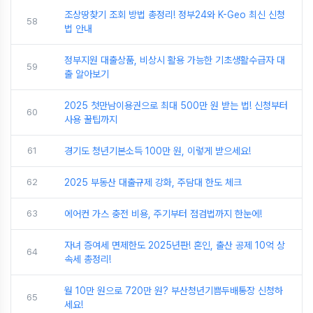
조상땅찾기 조회 방법 총정리! 정부24와 K-Geo 최신 신청
58
법 안내
정부지원 대출상품, 비상시 활용 가능한 기초생활수급자 대
59
출 알아보기
2025 첫만남이용권으로 최대 500만 원 받는 법! 신청부터
60
사용 꿀팁까지
61
경기도 청년기본소득 100만 원, 이렇게 받으세요!
62
2025 부동산 대출규제 강화, 주담대 한도 체크
63
에어컨 가스 충전 비용, 주기부터 점검법까지 한눈에!
자녀 증여세 면제한도 2025년판! 혼인, 출산 공제 10억 상
64
속세 총정리!
월 10만 원으로 720만 원? 부산청년기쁨두배통장 신청하
65
세요!