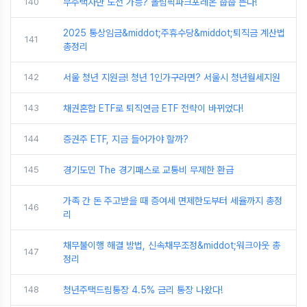
140
무주택자만 도전 가능? 올림픽파크포레온 줍줍 뜬다!
2025 통상임금&middot;주휴수당&middot;퇴직금 계산법
141
총정리
142
서울 청년 지원금! 청년 1인가구라면? 서울시 청년월세지원
143
채권혼합 ETF로 퇴직연금 ETF 전략이 바뀌었다!
144
증권주 ETF, 지금 들어가야 할까?
145
경기도민 The 경기패스로 교통비 무제한 환급
가족 간 돈 주고받을 때 증여세 면제한도부터 세율까지 총정
146
리
채무불이행 해결 방법, 신속채무조정&middot;워크아웃 총
147
정리
148
청년주택드림통장 4.5% 금리 통장 나왔다!