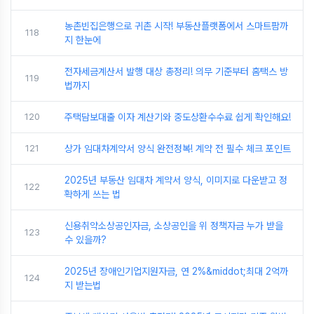
농촌빈집은행으로 귀촌 시작! 부동산플랫폼에서 스마트팜까
118
지 한눈에
전자세금계산서 발행 대상 총정리! 의무 기준부터 홈택스 방
119
법까지
120
주택담보대출 이자 계산기와 중도상환수수료 쉽게 확인해요!
121
상가 임대차계약서 양식 완전정복! 계약 전 필수 체크 포인트
2025년 부동산 임대차 계약서 양식, 이미지로 다운받고 정
122
확하게 쓰는 법
신용취약소상공인자금, 소상공인을 위 정책자금 누가 받을
123
수 있을까?
2025년 장애인기업지원자금, 연 2%&middot;최대 2억까
124
지 받는법