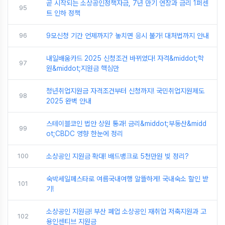
곧 시작되는 소상공인정책자금, 7년 만기 연장과 금리 1퍼센
95
트 인하 정책
96
9모신청 기간 언제까지? 놓치면 응시 불가! 대처법까지 안내
내일배움카드 2025 신청조건 바뀌었다! 자격&middot;학
97
원&middot;지원금 핵심만
청년취업지원금 자격조건부터 신청까지! 국민취업지원제도
98
2025 완벽 안내
스테이블코인 법안 상원 통과! 금리&middot;부동산&midd
99
ot;CBDC 영향 한눈에 정리
100
소상공인 지원금 확대! 배드뱅크로 5천만원 빚 정리?
숙박세일페스타로 여름국내여행 알뜰하게! 국내숙소 할인 받
101
기!
소상공인 지원금! 부산 폐업 소상공인 재취업 저축지원과 고
102
용인센티브 지원금