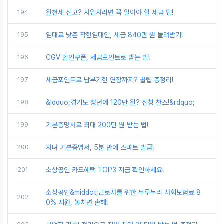
194
원천세 신고? 사업자라면 꼭 알아야 할 세금 팁!
195
임대료 낮춘 착한임대인, 세금 840만 원 돌려받기!
196
CGV 할인쿠폰, 세금포인트로 받는 법!
197
세금포인트로 납부기한 연장까지? 꿀팁 총정리!
198
&ldquo;경기도 청년에 120만 원? 신청 찬스!&rdquo;
199
기본증명서로 최대 200만 원 받는 법!
200
자녀 기본증명서, 5분 만에 스마트 발급!
201
소상공인 카드혜택 TOP3 지금 확인하세요!
소상공인&middot;근로자를 위한 두루누리 사회보험료 8
202
0% 지원, 놓치면 손해!