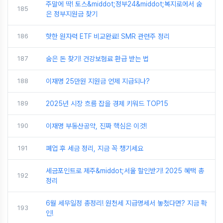
주말에 딱! 토스&middot;정부24&middot;복지로에서 숨
185
은 정부지원금 찾기
186
핫한 원자력 ETF 비교완료! SMR 관련주 정리
187
숨은 돈 찾기! 건강보험료 환급 받는 법
188
이재명 25만원 지원금 언제 지급되나?
189
2025년 시장 흐름 잡을 경제 키워드 TOP15
190
이재명 부동산공약, 진짜 핵심은 이것!
191
폐업 후 세금 정리, 지금 꼭 챙기세요
세금포인트로 제주&middot;서울 할인받기! 2025 혜택 총
192
정리
6월 세무일정 총정리! 원천세 지급명세서 놓쳤다면? 지금 확
193
인!