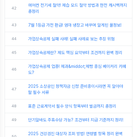
에어컨 전기세 절약! 제습 모드 절약 방법과 한전 캐시백까지
42
총정리
43
7월 1등급 가전 환급! 엄마 냉장고 바꾸며 알게된 꿀정보!
44
가업상속공제 실패 사례! 실패 사례로 보는 추징 위험
45
가업상속공제란? 제도 핵심 요약부터 조건까지 완벽 정리
가업상속공제 업종! 제과&middot;제빵 중심 베이커리 카페
46
도?
2025 소상공인 정책자금 신청 준비중이시라면 꼭 알아야
47
할 필수 서류
48
표준 근로계약서 필수 양식 항목부터 벌금까지 총정리
49
단기알바도 주휴수당 가능? 조건부터 지급 기준까지 정리!
2025 건강검진 대상자 조회 방법! 연령별 항목 정리 완벽
50