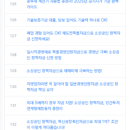
종부세 계산기 사용법 총정리! 2025년 공시지가 기준 완벽
125
가이드
126
기술보증기금 대출, 담보 없어도 기술력 하나로 OK!
폐업 경험 있어도 OK! 재도전특별자금으로 소상공인 정책자
127
금 신청하세요!
일시적경영애로 특별경영안정자금으로 경영난 극복! 소상공
128
인 정책자금 신청 방법
129
소상공인 정책자금으로 재해피해 극복하는 방법!
자영업자라면 꼭 알아야 할 일반경영안정자금! 소상공인 정
130
책자금 핵심 요약
최대 5배까지 정부 자금 지원! 소상공인 정책자금, 민간투자
131
연계형매칭융자 총정리
소상공인 정책자금, 혁신성장촉진자금으로 최대 1억? 조건
132
이 이렇게 까다롭습니다!