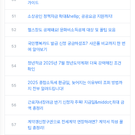
가이드
51
소상공인 정책자금 확대&hellip; 공공요금 지원까지!
52
헬스장도 공제돼요! 문화비소득공제 대상 및 꿀팁 모음
국민행복카드 발급 신청 궁금하셨죠? 사은품 비교까지 한 번
53
에 알아보기
청년적금 2025년 7월 청년도약계좌! 더욱 강력해진 조건
54
확인
2025 종합소득세 환급일, 늦어지는 이유부터 조회 방법까
55
지 전부 알려드립니다!
근로자녀장려금 반기 신청자 주목! 지급일&middot;최대 금
56
액 총정리
계약갱신청구권으로 전세계약 연장하려면? 계약서 작성 꿀
57
팁 총정리!