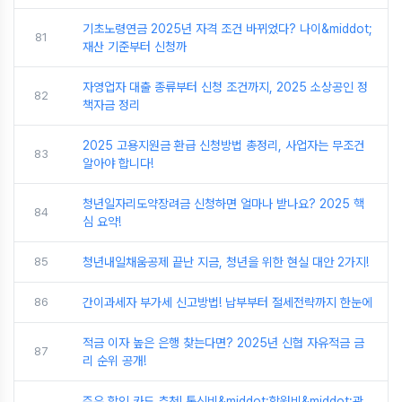
기초노령연금 2025년 자격 조건 바뀌었다? 나이&middot;
81
재산 기준부터 신청까
자영업자 대출 종류부터 신청 조건까지, 2025 소상공인 정
82
책자금 정리
2025 고용지원금 환급 신청방법 총정리, 사업자는 무조건
83
알아야 합니다!
청년일자리도약장려금 신청하면 얼마나 받나요? 2025 핵
84
심 요약!
85
청년내일채움공제 끝난 지금, 청년을 위한 현실 대안 2가지!
86
간이과세자 부가세 신고방법! 납부부터 절세전략까지 한눈에
적금 이자 높은 은행 찾는다면? 2025년 신협 자유적금 금
87
리 순위 공개!
주유 할인 카드 추천! 통신비&middot;학원비&middot;관