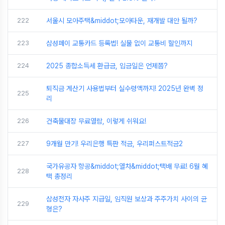
222
서울시 모아주택&middot;모아타운, 재개발 대안 될까?
223
삼성페이 교통카드 등록법! 실물 없이 교통비 할인까지
224
2025 종합소득세 환급금, 입금일은 언제쯤?
퇴직금 계산기 사용법부터 실수령액까지! 2025년 완벽 정
225
리
226
건축물대장 무료열람, 이렇게 쉬워요!
227
9개월 만기! 우리은행 특판 적금, 우리퍼스트적금2
국가유공자 항공&middot;열차&middot;택배 무료! 6월 혜
228
택 총정리
삼성전자 자사주 지급일, 임직원 보상과 주주가치 사이의 균
229
형은?