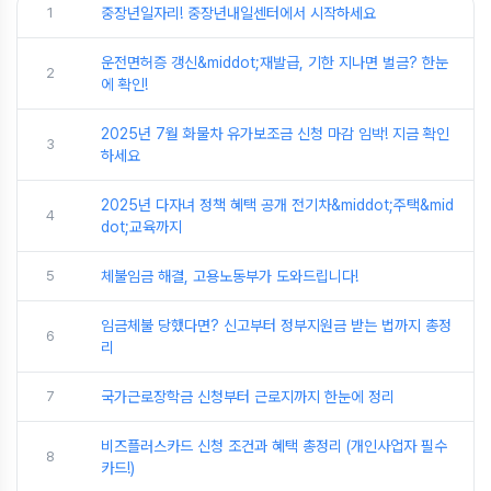
1
중장년일자리! 중장년내일센터에서 시작하세요
운전면허증 갱신&middot;재발급, 기한 지나면 벌금? 한눈
2
에 확인!
2025년 7월 화물차 유가보조금 신청 마감 임박! 지금 확인
3
하세요
2025년 다자녀 정책 혜택 공개 전기차&middot;주택&mid
4
dot;교육까지
5
체불임금 해결, 고용노동부가 도와드립니다!
임금체불 당했다면? 신고부터 정부지원금 받는 법까지 총정
6
리
7
국가근로장학금 신청부터 근로지까지 한눈에 정리
비즈플러스카드 신청 조건과 혜택 총정리 (개인사업자 필수
8
카드!)