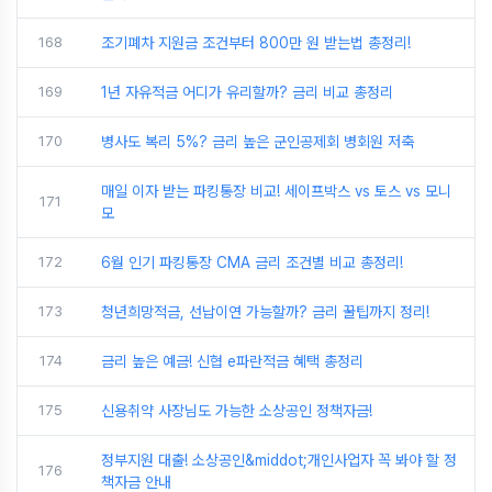
168
조기폐차 지원금 조건부터 800만 원 받는법 총정리!
169
1년 자유적금 어디가 유리할까? 금리 비교 총정리
170
병사도 복리 5%? 금리 높은 군인공제회 병회원 저축
매일 이자 받는 파킹통장 비교! 세이프박스 vs 토스 vs 모니
171
모
172
6월 인기 파킹통장 CMA 금리 조건별 비교 총정리!
173
청년희망적금, 선납이연 가능할까? 금리 꿀팁까지 정리!
174
금리 높은 예금! 신협 e파란적금 혜택 총정리
175
신용취약 사장님도 가능한 소상공인 정책자금!
정부지원 대출! 소상공인&middot;개인사업자 꼭 봐야 할 정
176
책자금 안내