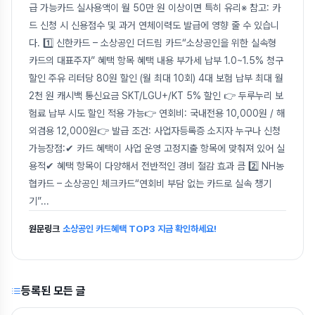
급 가능카드 실사용액이 월 50만 원 이상이면 특히 유리※ 참고: 카
드 신청 시 신용점수 및 과거 연체이력도 발급에 영향 줄 수 있습니
다. 1️⃣ 신한카드 – 소상공인 더드림 카드“소상공인을 위한 실속형
카드의 대표주자” 혜택 항목 혜택 내용 부가세 납부 1.0~1.5% 청구
할인 주유 리터당 80원 할인 (월 최대 10회) 4대 보험 납부 최대 월
2천 원 캐시백 통신요금 SKT/LGU+/KT 5% 할인 👉 두루누리 보
험료 납부 시도 할인 적용 가능👉 연회비: 국내전용 10,000원 / 해
외겸용 12,000원👉 발급 조건: 사업자등록증 소지자 누구나 신청
가능장점:✔ 카드 혜택이 사업 운영 고정지출 항목에 맞춰져 있어 실
용적✔ 혜택 항목이 다양해서 전반적인 경비 절감 효과 큼 2️⃣ NH농
협카드 – 소상공인 체크카드“연회비 부담 없는 카드로 실속 챙기
기”
...
원문링크
소상공인 카드혜택 TOP3 지금 확인하세요!
등록된 모든 글