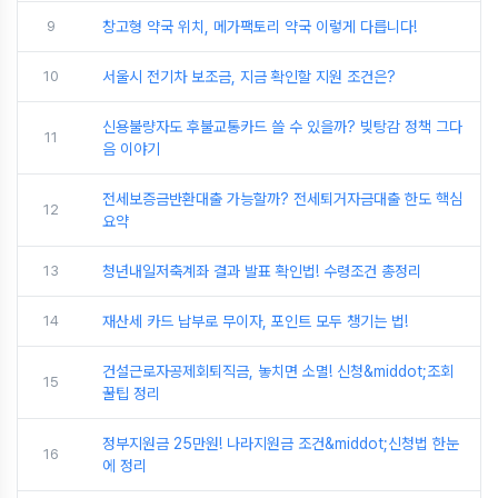
9
창고형 약국 위치, 메가팩토리 약국 이렇게 다릅니다!
10
서울시 전기차 보조금, 지금 확인할 지원 조건은?
신용불량자도 후불교통카드 쓸 수 있을까? 빚탕감 정책 그다
11
음 이야기
전세보증금반환대출 가능할까? 전세퇴거자금대출 한도 핵심
12
요약
13
청년내일저축계좌 결과 발표 확인법! 수령조건 총정리
14
재산세 카드 납부로 무이자, 포인트 모두 챙기는 법!
건설근로자공제회퇴직금, 놓치면 소멸! 신청&middot;조회
15
꿀팁 정리
정부지원금 25만원! 나라지원금 조건&middot;신청법 한눈
16
에 정리