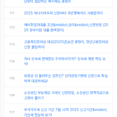
난방비 절감하는 복지제도 총정리
111
2025 에너지바우처 신청부터 국민행복카드 사용법까지
예비창업자대출 조건&middot;금리&middot;신청방법 (20
112
25 정부지원 대출 완벽정리)
고용촉진장려금 대상(2025년)요건 총정리, 청년고용장려금
113
신청 꿀팁까지!
자녀 상속세 면제한도 5억에서10억? 상속세 개편 핵심 요
114
약!
보증금 안 돌려주는 집주인? 임차권등기명령 신청으로 확실
115
하게 대응하세요!
소상공인 부담경감 크레딧 신청방법, 소상공인 정책자금으로
116
고정비 줄이기
부가가치세 신고 기간 7월 시작! 2025 신고기간&middot;
117
가산세 한눈에 보기!