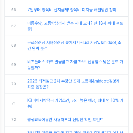
66
7월부터 양육비 선지급제! 양육비 미지급 해결방법 정리
아동수당, 고등학생까지 받는 시대 오나? 만 18세 확대 검토
67
중!
근로장려금 자녀장려금 놓치지 마세요! 지급일&middot;조
68
건 완벽 분석
비즈플러스 카드 발급받고 자금 확보! 신용점수 낮은 분도 가
69
능할까?
2026 최저임금 2차 수정안 공개 노동계&middot;경영계
70
최종 입장은?
KB아이사랑적금 가입조건, 금리 높은 예금, 최대 연 10% 가
71
능!
72
평생교육이용권 사용처부터 신청전 확인 포인트