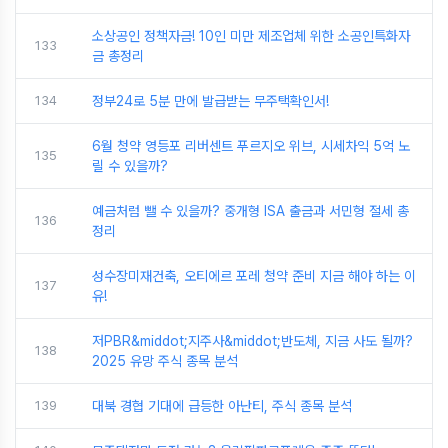
소상공인 정책자금! 10인 미만 제조업체 위한 소공인특화자
133
금 총정리
134
정부24로 5분 만에 발급받는 무주택확인서!
6월 청약 영등포 리버센트 푸르지오 위브, 시세차익 5억 노
135
릴 수 있을까?
예금처럼 뺄 수 있을까? 중개형 ISA 출금과 서민형 절세 총
136
정리
성수장미재건축, 오티에르 포레 청약 준비 지금 해야 하는 이
137
유!
저PBR&middot;지주사&middot;반도체, 지금 사도 될까?
138
2025 유망 주식 종목 분석
139
대북 경협 기대에 급등한 아난티, 주식 종목 분석