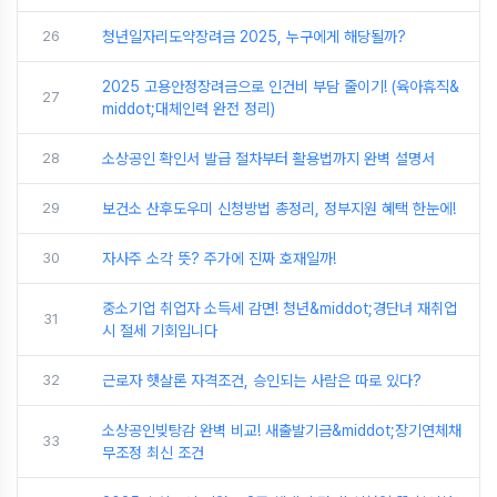
26
청년일자리도약장려금 2025, 누구에게 해당될까?
2025 고용안정장려금으로 인건비 부담 줄이기! (육아휴직&
27
middot;대체인력 완전 정리)
28
소상공인 확인서 발급 절차부터 활용법까지 완벽 설명서
29
보건소 산후도우미 신청방법 총정리, 정부지원 혜택 한눈에!
30
자사주 소각 뜻? 주가에 진짜 호재일까!
중소기업 취업자 소득세 감면! 청년&middot;경단녀 재취업
31
시 절세 기회입니다
32
근로자 햇살론 자격조건, 승인되는 사람은 따로 있다?
소상공인빚탕감 완벽 비교! 새출발기금&middot;장기연체채
33
무조정 최신 조건