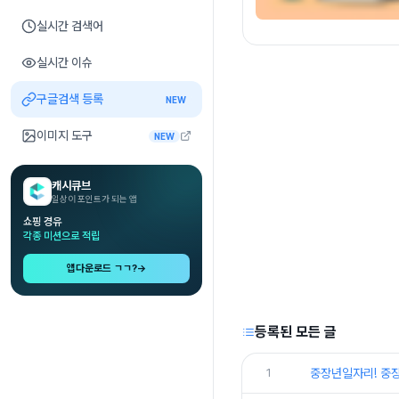
실시간 검색어
실시간 이슈
구글검색 등록
NEW
이미지 도구
NEW
캐시큐브
일상이 포인트가 되는 앱
쇼핑 경유
각종 미션으로 적립
앱다운로드 ㄱㄱ?
→
등록된 모든 글
1
중장년일자리! 중