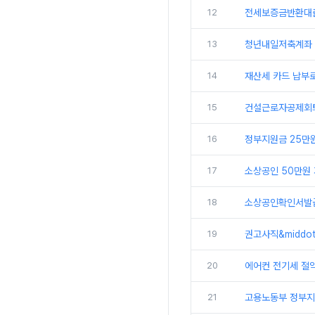
12
전세보증금반환대출
13
청년내일저축계좌 
14
재산세 카드 납부로
15
건설근로자공제회퇴직
16
정부지원금 25만원
17
소상공인 50만원 
18
소상공인확인서발
19
권고사직&middo
20
에어컨 전기세 절약
21
고용노동부 정부지원