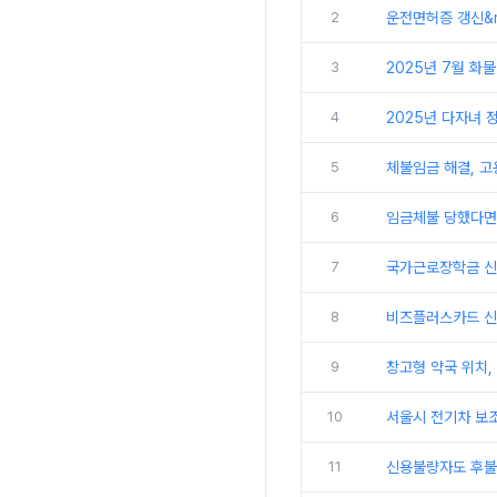
2
운전면허증 갱신&m
3
2025년 7월 화
4
2025년 다자녀 정
5
체불임금 해결, 
6
임금체불 당했다면
7
국가근로장학금 신
8
비즈플러스카드 신청
9
창고형 약국 위치,
10
서울시 전기차 보조
11
신용불량자도 후불