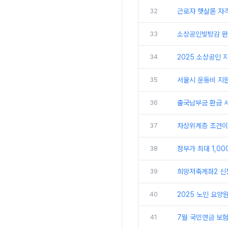
32
근로자 햇살론 자격
33
소상공인빚탕감 완벽
34
2025 소상공인 
35
서울시 운동비 지원
36
출국납부금 환급 서
37
차상위계층 조건이
38
정부가 최대 1,0
39
희망저축계좌2 신청
40
2025 노인 요양
41
7월 국민연금 보험