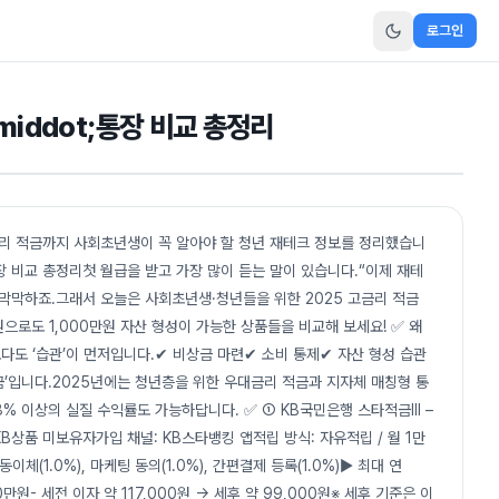
로그인
middot;통장 비교 총정리
금리 적금까지 사회초년생이 꼭 알아야 할 청년 재테크 정보를 정리했습니
·통장 비교 총정리첫 월급을 받고 가장 많이 듣는 말이 있습니다.“이제 재테
막막하죠.그래서 오늘은 사회초년생·청년들을 위한 2025 고금리 적금
으로도 1,000만원 자산 형성이 가능한 상품들을 비교해 보세요! ✅ 왜
도 ‘습관’이 먼저입니다.✔ 비상금 마련✔ 소비 통제✔ 자산 형성 습관
금’입니다.2025년에는 청년층을 위한 우대금리 적금과 지자체 매칭형 통
8% 이상의 실질 수익률도 가능하답니다. ✅ ① KB국민은행 스타적금Ⅲ –
 KB상품 미보유자가입 채널: KB스타뱅킹 앱적립 방식: 자유적립 / 월 1만
이체(1.0%), 마케팅 동의(1.0%), 간편결제 등록(1.0%)▶ 최대 연
60만원- 세전 이자 약 117,000원 → 세후 약 99,000원※ 세후 기준은 이