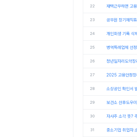
22
재택근무하면 고용
23
공무원 장기재직휴
24
개인회생 기록 삭제
25
병역특례업체 선정,
26
청년일자리도약장려
27
2025 고용안정장
28
소상공인 확인서 
29
보건소 산후도우미 
30
자사주 소각 뜻? 
31
중소기업 취업자 소