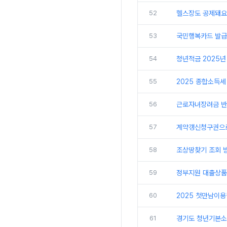
52
헬스장도 공제돼요
53
국민행복카드 발급
54
청년적금 2025년
55
2025 종합소득세
56
근로자녀장려금 반기
57
계약갱신청구권으로
58
조상땅찾기 조회 방
59
정부지원 대출상품
60
2025 첫만남이용
61
경기도 청년기본소득