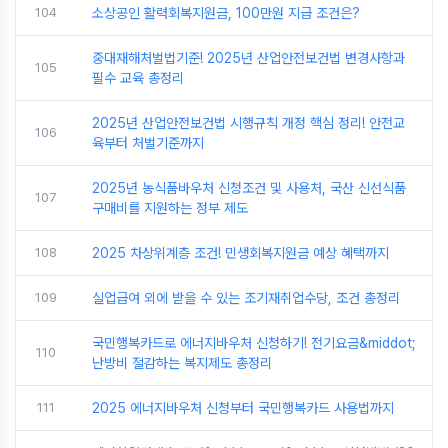
104
소상공인 활력회복지원금, 100만원 지급 조건은?
중대재해처벌법기준! 2025년 산업안전보건법 변경사항과
105
필수 교육 총정리
2025년 산업안전보건법 시행규칙 개정 핵심 정리! 안전교
106
육부터 처벌기준까지
2025년 농식품바우처 신청조건 및 사용처, 국산 신선식품
107
구매비를 지원하는 정부 제도
108
2025 차상위계층 조건! 민생회복지원금 예상 혜택까지
109
실업급여 외에 받을 수 있는 조기재취업수당, 조건 총정리
국민행복카드로 에너지바우처 신청하기! 전기요금&middot;
110
난방비 절감하는 복지제도 총정리
111
2025 에너지바우처 신청부터 국민행복카드 사용법까지