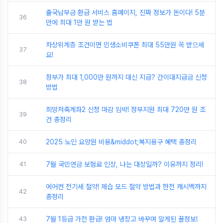
출국납부금 환급 서비스 홈페이지, 진짜 정보가 돈이다! 5분
36
만에 최대 1만 원 받는 법
차상위계층 조건이면 민생소비쿠폰 최대 55만원 꼭 받으세
37
요!
정부가 최대 1,000만 원까지 대신 지급? 간이대지급금 신청
38
방법
희망저축계좌2 신청 마감 임박! 정부지원 최대 720만 원 조
39
건 총정리
40
2025 노인 요양원 비용&middot;복지용구 혜택 총정리
41
7월 국민연금 보험료 인상, 나는 대상일까? 이유까지 정리!
에어컨 전기세 절약! 제습 모드 절약 방법과 한전 캐시백까지
42
총정리
43
7월 1등급 가전 환급! 엄마 냉장고 바꾸며 알게된 꿀정보!