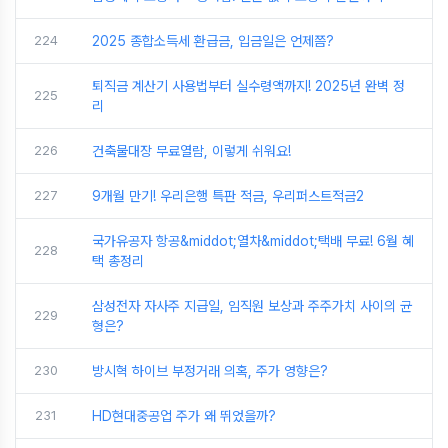
224
2025 종합소득세 환급금, 입금일은 언제쯤?
퇴직금 계산기 사용법부터 실수령액까지! 2025년 완벽 정
225
리
226
건축물대장 무료열람, 이렇게 쉬워요!
227
9개월 만기! 우리은행 특판 적금, 우리퍼스트적금2
국가유공자 항공&middot;열차&middot;택배 무료! 6월 혜
228
택 총정리
삼성전자 자사주 지급일, 임직원 보상과 주주가치 사이의 균
229
형은?
230
방시혁 하이브 부정거래 의혹, 주가 영향은?
231
HD현대중공업 주가 왜 뛰었을까?