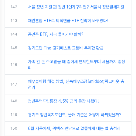
142
서울 청년 지원금! 청년 1인가구라면? 서울시 청년월세지원
143
채권혼합 ETF로 퇴직연금 ETF 전략이 바뀌었다!
144
증권주 ETF, 지금 들어가야 할까?
145
경기도민 The 경기패스로 교통비 무제한 환급
가족 간 돈 주고받을 때 증여세 면제한도부터 세율까지 총정
146
리
채무불이행 해결 방법, 신속채무조정&middot;워크아웃 총
147
정리
148
청년주택드림통장 4.5% 금리 통장 나왔다!
149
경기도 청년복지포인트, 올해 기준은 어떻게 바뀌었을까?
150
6월 자동차세, 위택스 연납으로 알뜰하게 내는 법 총정리