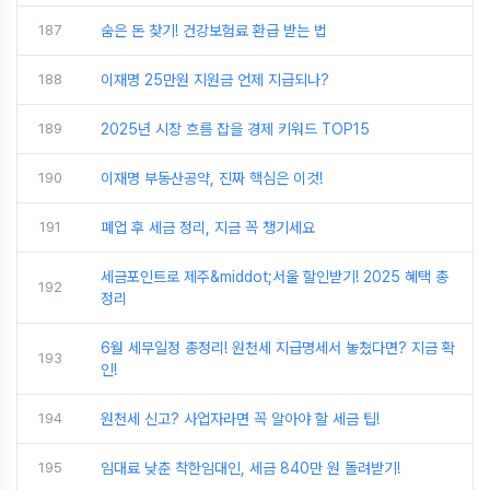
187
숨은 돈 찾기! 건강보험료 환급 받는 법
188
이재명 25만원 지원금 언제 지급되나?
189
2025년 시장 흐름 잡을 경제 키워드 TOP15
190
이재명 부동산공약, 진짜 핵심은 이것!
191
폐업 후 세금 정리, 지금 꼭 챙기세요
세금포인트로 제주&middot;서울 할인받기! 2025 혜택 총
192
정리
6월 세무일정 총정리! 원천세 지급명세서 놓쳤다면? 지금 확
193
인!
194
원천세 신고? 사업자라면 꼭 알아야 할 세금 팁!
195
임대료 낮춘 착한임대인, 세금 840만 원 돌려받기!