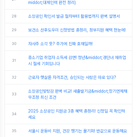
middot;대체인력 완전 정리)
28
소상공인 확인서 발급 절차부터 활용법까지 완벽 설명서
29
보건소 산후도우미 신청방법 총정리, 정부지원 혜택 한눈에!
30
자사주 소각 뜻? 주가에 진짜 호재일까!
중소기업 취업자 소득세 감면! 청년&middot;경단녀 재취업
31
시 절세 기회입니다
32
근로자 햇살론 자격조건, 승인되는 사람은 따로 있다?
소상공인빚탕감 완벽 비교! 새출발기금&middot;장기연체채
33
무조정 최신 조건
2025 소상공인 지원금 3종 혜택 총정리! 신청일 꼭 확인하
34
세요
35
서울시 운동비 지원, 건강 챙기는 꿀기회! 반값으로 운동해요