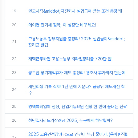
19
권고사직&middot;자진퇴사 실업급여 받는 조건 총정리!
20
에어컨 전기세 절약, 이 설정만 바꾸세요!
고용노동부 정부지원금 총정리! 2025 실업급여&middot;
21
장려금 꿀팁
22
재택근무하면 고용노동부 워라밸장려금 720만 원!
23
공무원 장기재직휴가 제도 총정리! 경조사 휴가까지 한눈에
개인회생 기록 삭제! 1년 만에 지운다? 금융위 제도개선 착
24
수
25
병역특례업체 선정, 산업기능요원 신청 한 번에 끝내는 전략
26
청년일자리도약장려금 2025, 누구에게 해당될까?
2025 고용안정장려금으로 인건비 부담 줄이기! (육아휴직&
27