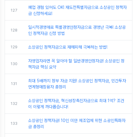
폐업 경험 있어도 OK! 재도전특별자금으로 소상공인 정책자
127
금 신청하세요!
일시적경영애로 특별경영안정자금으로 경영난 극복! 소상공
128
인 정책자금 신청 방법
129
소상공인 정책자금으로 재해피해 극복하는 방법!
자영업자라면 꼭 알아야 할 일반경영안정자금! 소상공인 정
130
책자금 핵심 요약
최대 5배까지 정부 자금 지원! 소상공인 정책자금, 민간투자
131
연계형매칭융자 총정리
소상공인 정책자금, 혁신성장촉진자금으로 최대 1억? 조건
132
이 이렇게 까다롭습니다!
소상공인 정책자금! 10인 미만 제조업체 위한 소공인특화자
133
금 총정리