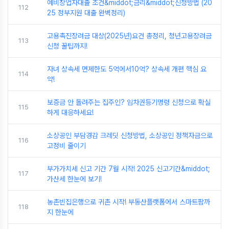
예비창업자대출 조건&middot;금리&middot;신청방법 (20
112
25 정부지원 대출 완벽정리)
고용촉진장려금 대상(2025년)요건 총정리, 청년고용장려금
113
신청 꿀팁까지!
자녀 상속세 면제한도 5억에서10억? 상속세 개편 핵심 요
114
약!
보증금 안 돌려주는 집주인? 임차권등기명령 신청으로 확실
115
하게 대응하세요!
소상공인 부담경감 크레딧 신청방법, 소상공인 정책자금으로
116
고정비 줄이기
부가가치세 신고 기간 7월 시작! 2025 신고기간&middot;
117
가산세 한눈에 보기!
농촌빈집은행으로 귀촌 시작! 부동산플랫폼에서 스마트팜까
118
지 한눈에