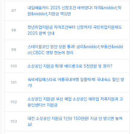
내일배움카드 2025 신청조건 바뀌었다! 자격&middot;학
97
원&middot;지원금 핵심만
청년취업지원금 자격조건부터 신청까지! 국민취업지원제도
98
2025 완벽 안내
스테이블코인 법안 상원 통과! 금리&middot;부동산&midd
99
ot;CBDC 영향 한눈에 정리
100
소상공인 지원금 확대! 배드뱅크로 5천만원 빚 정리?
숙박세일페스타로 여름국내여행 알뜰하게! 국내숙소 할인 받
101
기!
소상공인 지원금! 부산 폐업 소상공인 재취업 저축지원과 고
102
용인센티브 지원금
대전 소상공인 지원금 1인당 150만원! 지금 안 받으면 놓쳐
103
요!