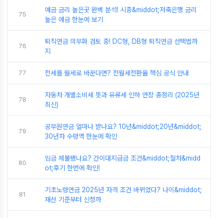
예금 금리 높은곳 완벽 분석! 시중&middot;저축은행 금리
75
높은 예금 한눈에 보기
퇴직연금 의무화 검토 중! DC형, DB형 퇴직연금 선택법까
76
지
77
전세를 월세로 바꾼다면? 전월세전환율 핵심 공식 안내
자동차 개별소비세 뜻과 유류세 인하 연장 총정리 (2025년
78
최신)
공무원연금 얼마나 받나요? 10년&middot;20년&middot;
79
30년차 수령액 한눈에 확인
임금 체불됐나요? 간이대지급금 조건&middot;절차&midd
80
ot;후기 한번에 확인!
기초노령연금 2025년 자격 조건 바뀌었다? 나이&middot;
81
재산 기준부터 신청까