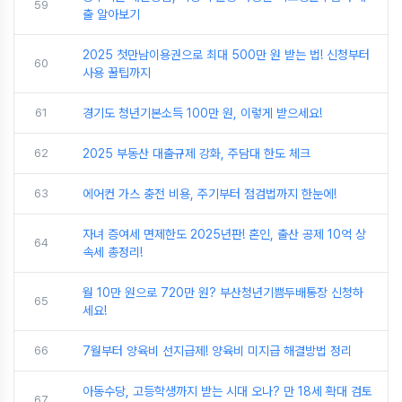
59
출 알아보기
2025 첫만남이용권으로 최대 500만 원 받는 법! 신청부터
60
사용 꿀팁까지
61
경기도 청년기본소득 100만 원, 이렇게 받으세요!
62
2025 부동산 대출규제 강화, 주담대 한도 체크
63
에어컨 가스 충전 비용, 주기부터 점검법까지 한눈에!
자녀 증여세 면제한도 2025년판! 혼인, 출산 공제 10억 상
64
속세 총정리!
월 10만 원으로 720만 원? 부산청년기쁨두배통장 신청하
65
세요!
66
7월부터 양육비 선지급제! 양육비 미지급 해결방법 정리
아동수당, 고등학생까지 받는 시대 오나? 만 18세 확대 검토
67