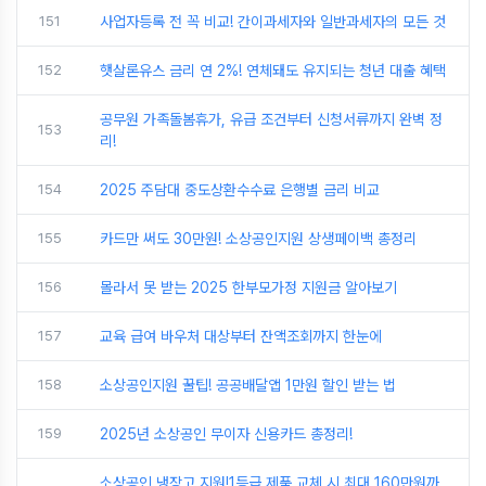
151
사업자등록 전 꼭 비교! 간이과세자와 일반과세자의 모든 것
152
햇살론유스 금리 연 2%! 연체돼도 유지되는 청년 대출 혜택
공무원 가족돌봄휴가, 유급 조건부터 신청서류까지 완벽 정
153
리!
154
2025 주담대 중도상환수수료 은행별 금리 비교
155
카드만 써도 30만원! 소상공인지원 상생페이백 총정리
156
몰라서 못 받는 2025 한부모가정 지원금 알아보기
157
교육 급여 바우처 대상부터 잔액조회까지 한눈에
158
소상공인지원 꿀팁! 공공배달앱 1만원 할인 받는 법
159
2025년 소상공인 무이자 신용카드 총정리!
소상공인 냉장고 지원!1등급 제품 교체 시 최대 160만원까