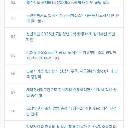
52
헬스장도 공제돼요! 문화비소득공제 대상 및 꿀팁 모음
국민행복카드 발급 신청 궁금하셨죠? 사은품 비교까지 한 번
53
에 알아보기
청년적금 2025년 7월 청년도약계좌! 더욱 강력해진 조건
54
확인
2025 종합소득세 환급일, 늦어지는 이유부터 조회 방법까
55
지 전부 알려드립니다!
근로자녀장려금 반기 신청자 주목! 지급일&middot;최대 금
56
액 총정리
계약갱신청구권으로 전세계약 연장하려면? 계약서 작성 꿀
57
팁 총정리!
조상땅찾기 조회 방법 총정리! 정부24와 K-Geo 최신 신청
58
법 안내
정부지원 대출상품, 비상시 활용 가능한 기초생활수급자 대