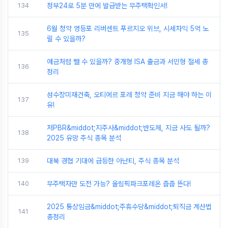
134
정부24로 5분 만에 발급받는 무주택확인서!
6월 청약 영등포 리버센트 푸르지오 위브, 시세차익 5억 노
135
릴 수 있을까?
예금처럼 뺄 수 있을까? 중개형 ISA 출금과 서민형 절세 총
136
정리
성수장미재건축, 오티에르 포레 청약 준비 지금 해야 하는 이
137
유!
저PBR&middot;지주사&middot;반도체, 지금 사도 될까?
138
2025 유망 주식 종목 분석
139
대북 경협 기대에 급등한 아난티, 주식 종목 분석
140
무주택자만 도전 가능? 올림픽파크포레온 줍줍 뜬다!
2025 통상임금&middot;주휴수당&middot;퇴직금 계산법
141
총정리