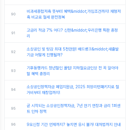
비과세종합저축 뜻부터 혜택&middot;가입조건까지! 재형저
90
축 비교로 절세 완전정복
고금리 적금 7% 어디? 신한&middot;우리은행 특판 총정
91
리
소상공인 빚 탕감 최대 5천만원! 배드뱅크&middot;새출발
92
기금 어떻게 진행될까?
기후동행카드 청년할인 꿀팁! 지하철요금인상 전 꼭 알아야
93
할 혜택 총정리
소상공인정책자금 폐업지원금, 2025 희망리턴패키지로 철
94
거비부터 재창업까지!
곧 시작되는 소상공인정책자금, 7년 만기 연장과 금리 1퍼센
95
트 인하 정책
96
9모신청 기간 언제까지? 놓치면 응시 불가! 대처법까지 안내