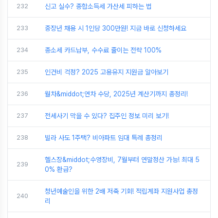
232
신고 실수? 종합소득세 가산세 피하는 법
233
중장년 채용 시 1인당 300만원! 지금 바로 신청하세요
234
종소세 카드납부, 수수료 줄이는 전략 100%
235
인건비 걱정? 2025 고용유지 지원금 알아보기
236
월차&middot;연차 수당, 2025년 계산기까지 총정리!
237
전세사기 막을 수 있다? 집주인 정보 미리 보기!
238
빌라 사도 1주택? 비아파트 임대 특례 총정리
헬스장&middot;수영장비, 7월부터 연말정산 가능! 최대 5
239
0% 환급?
청년예술인을 위한 2배 저축 기회! 적립계좌 지원사업 총정
240
리