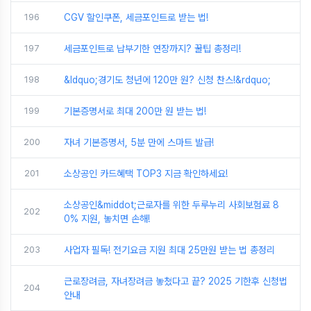
196
CGV 할인쿠폰, 세금포인트로 받는 법!
197
세금포인트로 납부기한 연장까지? 꿀팁 총정리!
198
&ldquo;경기도 청년에 120만 원? 신청 찬스!&rdquo;
199
기본증명서로 최대 200만 원 받는 법!
200
자녀 기본증명서, 5분 만에 스마트 발급!
201
소상공인 카드혜택 TOP3 지금 확인하세요!
소상공인&middot;근로자를 위한 두루누리 사회보험료 8
202
0% 지원, 놓치면 손해!
203
사업자 필독! 전기요금 지원 최대 25만원 받는 법 총정리
근로장려금, 자녀장려금 놓쳤다고 끝? 2025 기한후 신청법
204
안내