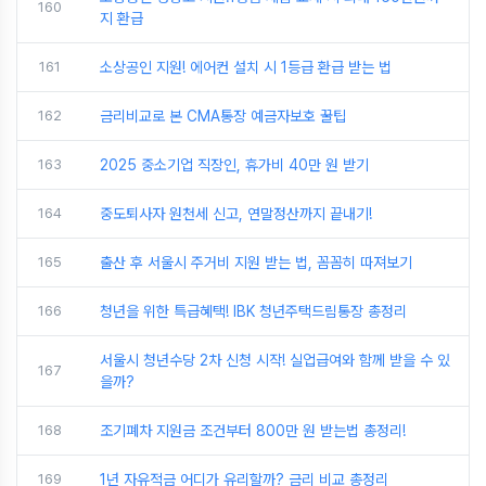
160
지 환급
161
소상공인 지원! 에어컨 설치 시 1등급 환급 받는 법
162
금리비교로 본 CMA통장 예금자보호 꿀팁
163
2025 중소기업 직장인, 휴가비 40만 원 받기
164
중도퇴사자 원천세 신고, 연말정산까지 끝내기!
165
출산 후 서울시 주거비 지원 받는 법, 꼼꼼히 따져보기
166
청년을 위한 특급혜택! IBK 청년주택드림통장 총정리
서울시 청년수당 2차 신청 시작! 실업급여와 함께 받을 수 있
167
을까?
168
조기폐차 지원금 조건부터 800만 원 받는법 총정리!
169
1년 자유적금 어디가 유리할까? 금리 비교 총정리