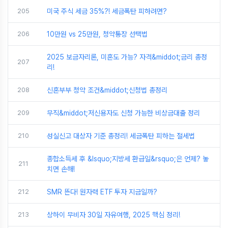
205
미국 주식 세금 35%?! 세금폭탄 피하려면?
206
10만원 vs 25만원, 청약통장 선택법
2025 보금자리론, 미혼도 가능? 자격&middot;금리 총정
207
리!
208
신혼부부 청약 조건&middot;신청법 총정리
209
무직&middot;저신용자도 신청 가능한 비상금대출 정리
210
성실신고 대상자 기준 총정리! 세금폭탄 피하는 절세법
종합소득세 후 &lsquo;지방세 환급일&rsquo;은 언제? 놓
211
치면 손해!
212
SMR 뜬다! 원자력 ETF 투자 지금일까?
213
상하이 무비자 30일 자유여행, 2025 핵심 정리!