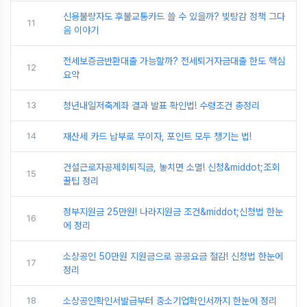
신용불량자도 후불교통카드 쓸 수 있을까? 빚탕감 정책 그다
11
음 이야기
전세보증금반환대출 가능할까? 전세퇴거자금대출 한도 핵심
12
요약
13
청년내일저축계좌 결과 발표 확인법! 수령조건 총정리
14
재산세 카드 납부로 무이자, 포인트 모두 챙기는 법!
건설근로자공제회퇴직금, 놓치면 소멸! 신청&middot;조회
15
꿀팁 정리
정부지원금 25만원! 나라지원금 조건&middot;신청법 한눈
16
에 정리
소상공인 50만원 지원금으로 공공요금 절감! 신청법 한눈에
17
정리
18
소상공인확인서발급부터 중소기업확인서까지 한눈에 정리