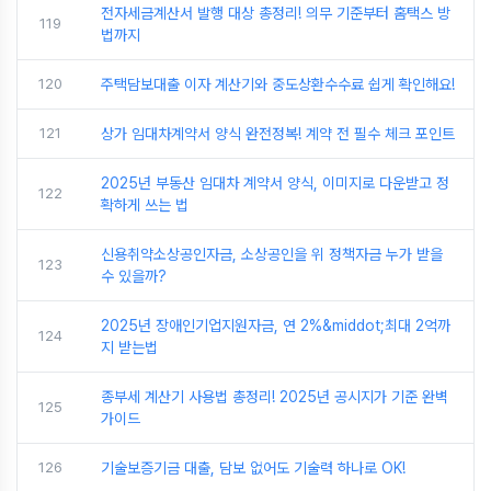
전자세금계산서 발행 대상 총정리! 의무 기준부터 홈택스 방
119
법까지
120
주택담보대출 이자 계산기와 중도상환수수료 쉽게 확인해요!
121
상가 임대차계약서 양식 완전정복! 계약 전 필수 체크 포인트
2025년 부동산 임대차 계약서 양식, 이미지로 다운받고 정
122
확하게 쓰는 법
신용취약소상공인자금, 소상공인을 위 정책자금 누가 받을
123
수 있을까?
2025년 장애인기업지원자금, 연 2%&middot;최대 2억까
124
지 받는법
종부세 계산기 사용법 총정리! 2025년 공시지가 기준 완벽
125
가이드
126
기술보증기금 대출, 담보 없어도 기술력 하나로 OK!