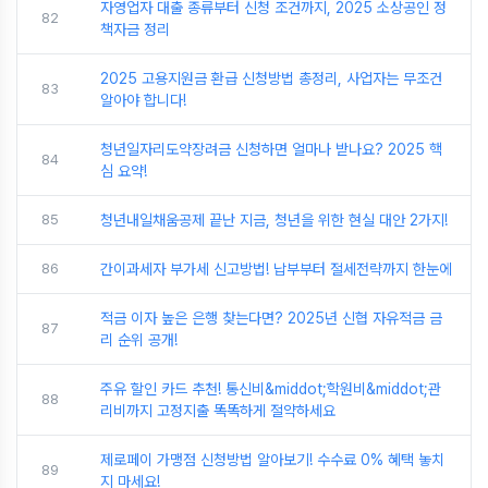
자영업자 대출 종류부터 신청 조건까지, 2025 소상공인 정
82
책자금 정리
2025 고용지원금 환급 신청방법 총정리, 사업자는 무조건
83
알아야 합니다!
청년일자리도약장려금 신청하면 얼마나 받나요? 2025 핵
84
심 요약!
85
청년내일채움공제 끝난 지금, 청년을 위한 현실 대안 2가지!
86
간이과세자 부가세 신고방법! 납부부터 절세전략까지 한눈에
적금 이자 높은 은행 찾는다면? 2025년 신협 자유적금 금
87
리 순위 공개!
주유 할인 카드 추천! 통신비&middot;학원비&middot;관
88
리비까지 고정지출 똑똑하게 절약하세요
제로페이 가맹점 신청방법 알아보기! 수수료 0% 혜택 놓치
89
지 마세요!