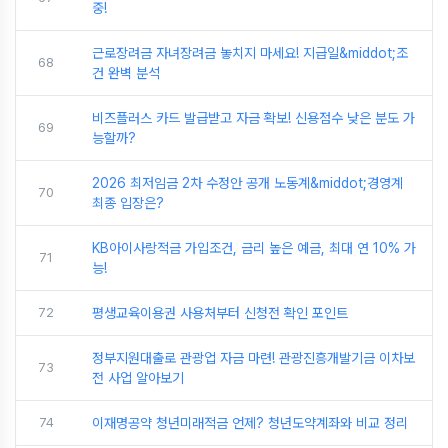
중!
근로장려금 자녀장려금 놓치지 마세요! 지급일&middot;조
68
건 완벽 분석
비즈플러스 카드 발급받고 자금 확보! 신용점수 낮은 분도 가
69
능할까?
2026 최저임금 2차 수정안 공개 노동계&middot;경영계
70
최종 입장은?
KB아이사랑적금 가입조건, 금리 높은 예금, 최대 연 10% 가
71
능!
72
평생교육이용권 사용처부터 신청전 확인 포인트
정부지원대출로 관광업 자금 마련! 관광진흥개발기금 이차보
73
전 사업 알아보기
74
이재명공약 청년미래적금 언제? 청년도약계좌와 비교 정리