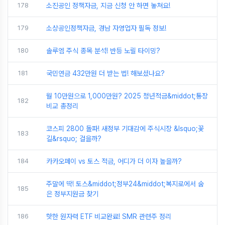
178
소진공인 정책자금, 지금 신청 안 하면 놓쳐요!
179
소상공인정책자금, 경남 자영업자 필독 정보!
180
솔루엠 주식 종목 분석! 반등 노릴 타이밍?
181
국민연금 432만원 더 받는 법! 해보셨나요?
월 10만원으로 1,000만원? 2025 청년적금&middot;통장
182
비교 총정리
코스피 2800 돌파! 새정부 기대감에 주식시장 &lsquo;꽃
183
길&rsquo; 걸을까?
184
카카오페이 vs 토스 적금, 어디가 더 이자 높을까?
주말에 딱! 토스&middot;정부24&middot;복지로에서 숨
185
은 정부지원금 찾기
186
핫한 원자력 ETF 비교완료! SMR 관련주 정리