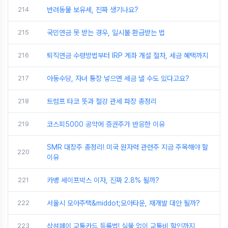
214
반려동물 보유세, 진짜 생기나요?
215
국민연금 못 받는 경우, 일시불 환급받는 법
216
퇴직연금 수령방법부터 IRP 계좌 개설 절차, 세금 혜택까지
217
아동수당, 자녀 통장 넣으면 세금 낼 수도 있다고요?
218
트럼프 타코 뜻과 철강 관세 파장 총정리
219
코스피5000 공약에 증권주가 반응한 이유
SMR 대장주 총정리! 미국 원자력 관련주 지금 주목해야 할
220
이유
221
카뱅 세이프박스 이자, 진짜 2.8% 될까?
222
서울시 모아주택&middot;모아타운, 재개발 대안 될까?
223
삼성페이 교통카드 등록법! 실물 없이 교통비 할인까지