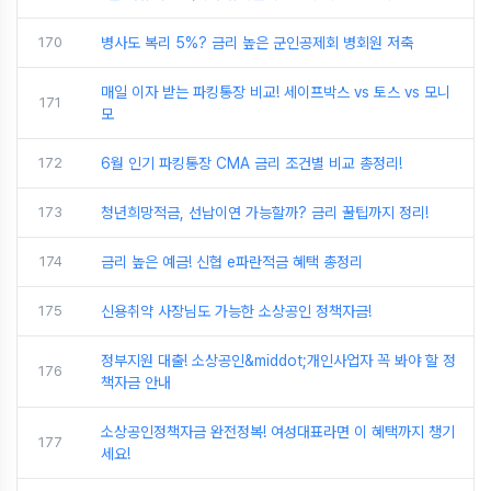
170
병사도 복리 5%? 금리 높은 군인공제회 병회원 저축
매일 이자 받는 파킹통장 비교! 세이프박스 vs 토스 vs 모니
171
모
172
6월 인기 파킹통장 CMA 금리 조건별 비교 총정리!
173
청년희망적금, 선납이연 가능할까? 금리 꿀팁까지 정리!
174
금리 높은 예금! 신협 e파란적금 혜택 총정리
175
신용취약 사장님도 가능한 소상공인 정책자금!
정부지원 대출! 소상공인&middot;개인사업자 꼭 봐야 할 정
176
책자금 안내
소상공인정책자금 완전정복! 여성대표라면 이 혜택까지 챙기
177
세요!