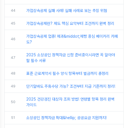
44
가업상속공제 실패 사례! 실패 사례로 보는 추징 위험
45
가업상속공제란? 제도 핵심 요약부터 조건까지 완벽 정리
가업상속공제 업종! 제과&middot;제빵 중심 베이커리 카페
46
도?
2025 소상공인 정책자금 신청 준비중이시라면 꼭 알아야
47
할 필수 서류
48
표준 근로계약서 필수 양식 항목부터 벌금까지 총정리
49
단기알바도 주휴수당 가능? 조건부터 지급 기준까지 정리!
2025 건강검진 대상자 조회 방법! 연령별 항목 정리 완벽
50
가이드
51
소상공인 정책자금 확대&hellip; 공공요금 지원까지!