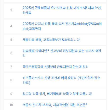
2025년 7월 화물차 유가보조금 신청 마감 임박! 지금 확인
3
하세요
2025년 다자녀 정책 혜택 공개 전기차&middot;주택&mid
4
dot;교육까지
5
체불임금 해결, 고용노동부가 도와드립니다!
임금체불 당했다면? 신고부터 정부지원금 받는 법까지 총정
6
리
7
국가근로장학금 신청부터 근로지까지 한눈에 정리
비즈플러스카드 신청 조건과 혜택 총정리 (개인사업자 필수
8
카드!)
9
창고형 약국 위치, 메가팩토리 약국 이렇게 다릅니다!
10
서울시 전기차 보조금, 지금 확인할 지원 조건은?