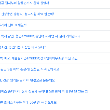
발급 절차부터 활용법까지 완벽 설명서
신청방법 총정리, 정부지원 혜택 한눈에!
주가에 진짜 호재일까!
득세 감면! 청년&middot;경단녀 재취업 시 절세 기회입니다
조건, 승인되는 사람은 따로 있다?
 비교! 새출발기금&middot;장기연체채무조정 최신 조건
지원금 3종 혜택 총정리! 신청일 꼭 확인하세요
, 건강 챙기는 꿀기회! 반값으로 운동해요
비스 홈페이지, 진짜 정보가 돈이다! 5분 만에 최대 1만 원 받는 법
면 민생소비쿠폰 최대 55만원 꼭 받으세요!