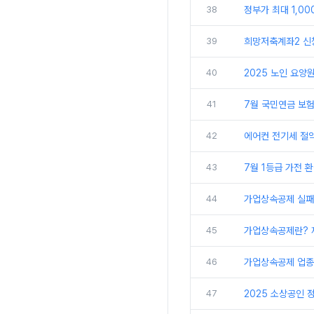
38
정부가 최대 1,0
39
희망저축계좌2 신청
40
2025 노인 요양
41
7월 국민연금 보험
42
에어컨 전기세 절약
43
7월 1등급 가전 
44
가업상속공제 실패 
45
가업상속공제란? 
46
가업상속공제 업종!
47
2025 소상공인 