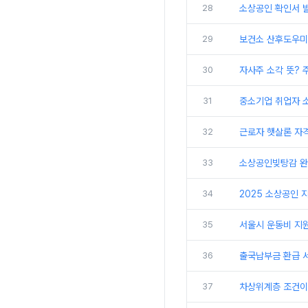
28
소상공인 확인서 
29
보건소 산후도우미 
30
자사주 소각 뜻? 
31
중소기업 취업자 소
32
근로자 햇살론 자격
33
소상공인빚탕감 완벽
34
2025 소상공인 
35
서울시 운동비 지원
36
출국납부금 환급 서
37
차상위계층 조건이