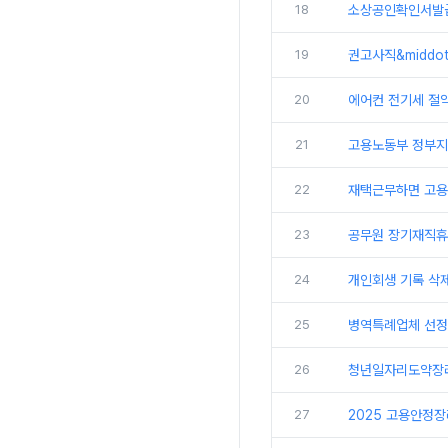
18
소상공인확인서발
19
권고사직&middo
20
에어컨 전기세 절약
21
고용노동부 정부지원
22
재택근무하면 고용
23
공무원 장기재직휴
24
개인회생 기록 삭제
25
병역특례업체 선정,
26
청년일자리도약장려
27
2025 고용안정장