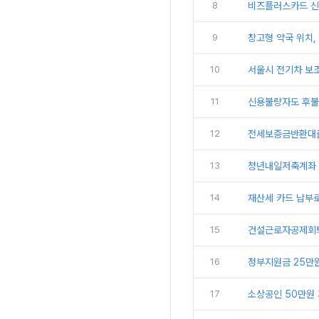
8
비즈플러스카드 신청
9
창고형 약국 위치,
10
서울시 전기차 보조
11
신용불량자도 후불
12
전세보증금반환대출
13
청년내일저축계좌 
14
재산세 카드 납부로
15
건설근로자공제회퇴직
16
정부지원금 25만원
17
소상공인 50만원 