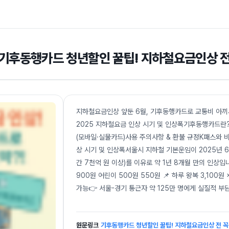
기후동행카드 청년할인 꿀팁! 지하철요금인상 전
지하철요금인상 앞둔 6월, 기후동행카드로 교통비 아끼세
2025 지하철요금 인상 시기 및 인상폭기후동행카드란
(모바일·실물카드)사용 주의사항 & 환불 규정K패스와 비교
상 시기 및 인상폭서울시 지하철 기본운임이 2025년
간 7천억 원 이상)를 이유로 약 1년 8개월 만의 인상입니
900원 어린이 500원 550원 📌 하루 왕복 3,100원 
가능👉 서울-경기 통근자 약 125만 명에게 실질적 부담
원문링크
기후동행카드 청년할인 꿀팁! 지하철요금인상 전 꼭