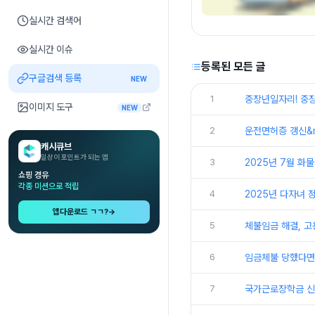
실시간 검색어
실시간 이슈
등록된 모든 글
구글검색 등록
NEW
1
중장년일자리! 중
이미지 도구
NEW
2
운전면허증 갱신&m
캐시큐브
일상이 포인트가 되는 앱
3
2025년 7월 화
쇼핑 경유
각종 미션으로 적립
4
2025년 다자녀 정
앱다운로드 ㄱㄱ?
→
5
체불임금 해결, 
6
임금체불 당했다면
7
국가근로장학금 신