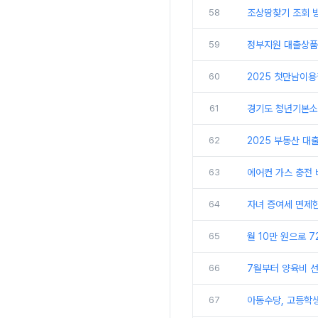
58
조상땅찾기 조회 방
59
정부지원 대출상품
60
2025 첫만남이용
61
경기도 청년기본소득
62
2025 부동산 대
63
에어컨 가스 충전 
64
자녀 증여세 면제한
65
월 10만 원으로 
66
7월부터 양육비 선
67
아동수당, 고등학생