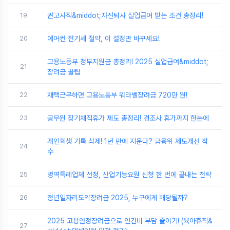
19
권고사직&middot;자진퇴사 실업급여 받는 조건 총정리!
20
에어컨 전기세 절약, 이 설정만 바꾸세요!
고용노동부 정부지원금 총정리! 2025 실업급여&middot;
21
장려금 꿀팁
22
재택근무하면 고용노동부 워라밸장려금 720만 원!
23
공무원 장기재직휴가 제도 총정리! 경조사 휴가까지 한눈에
개인회생 기록 삭제! 1년 만에 지운다? 금융위 제도개선 착
24
수
25
병역특례업체 선정, 산업기능요원 신청 한 번에 끝내는 전략
26
청년일자리도약장려금 2025, 누구에게 해당될까?
2025 고용안정장려금으로 인건비 부담 줄이기! (육아휴직&
27