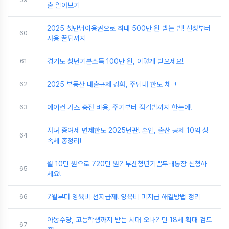
출 알아보기
2025 첫만남이용권으로 최대 500만 원 받는 법! 신청부터
60
사용 꿀팁까지
61
경기도 청년기본소득 100만 원, 이렇게 받으세요!
62
2025 부동산 대출규제 강화, 주담대 한도 체크
63
에어컨 가스 충전 비용, 주기부터 점검법까지 한눈에!
자녀 증여세 면제한도 2025년판! 혼인, 출산 공제 10억 상
64
속세 총정리!
월 10만 원으로 720만 원? 부산청년기쁨두배통장 신청하
65
세요!
66
7월부터 양육비 선지급제! 양육비 미지급 해결방법 정리
아동수당, 고등학생까지 받는 시대 오나? 만 18세 확대 검토
67