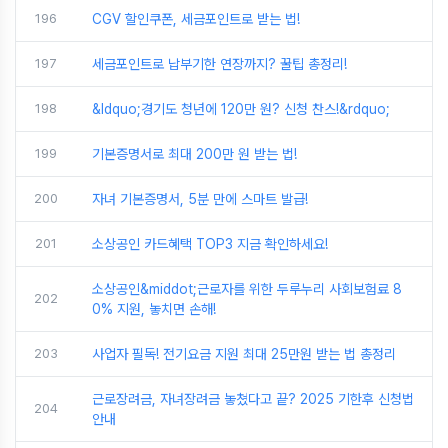
196
CGV 할인쿠폰, 세금포인트로 받는 법!
197
세금포인트로 납부기한 연장까지? 꿀팁 총정리!
198
&ldquo;경기도 청년에 120만 원? 신청 찬스!&rdquo;
199
기본증명서로 최대 200만 원 받는 법!
200
자녀 기본증명서, 5분 만에 스마트 발급!
201
소상공인 카드혜택 TOP3 지금 확인하세요!
소상공인&middot;근로자를 위한 두루누리 사회보험료 8
202
0% 지원, 놓치면 손해!
203
사업자 필독! 전기요금 지원 최대 25만원 받는 법 총정리
근로장려금, 자녀장려금 놓쳤다고 끝? 2025 기한후 신청법
204
안내