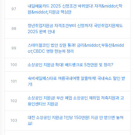
내일배움카드 2025 신청조건 바뀌었다! 자격&middot;학
97
원&middot;지원금 핵심만
청년취업지원금 자격조건부터 신청까지! 국민취업지원제도
98
2025 완벽 안내
스테이블코인 법안 상원 통과! 금리&middot;부동산&midd
99
ot;CBDC 영향 한눈에 정리
100
소상공인 지원금 확대! 배드뱅크로 5천만원 빚 정리?
숙박세일페스타로 여름국내여행 알뜰하게! 국내숙소 할인 받
101
기!
소상공인 지원금! 부산 폐업 소상공인 재취업 저축지원과 고
102
용인센티브 지원금
대전 소상공인 지원금 1인당 150만원! 지금 안 받으면 놓쳐
103
요!