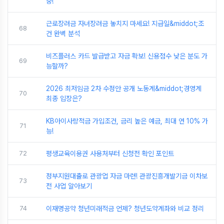
중!
근로장려금 자녀장려금 놓치지 마세요! 지급일&middot;조
68
건 완벽 분석
비즈플러스 카드 발급받고 자금 확보! 신용점수 낮은 분도 가
69
능할까?
2026 최저임금 2차 수정안 공개 노동계&middot;경영계
70
최종 입장은?
KB아이사랑적금 가입조건, 금리 높은 예금, 최대 연 10% 가
71
능!
72
평생교육이용권 사용처부터 신청전 확인 포인트
정부지원대출로 관광업 자금 마련! 관광진흥개발기금 이차보
73
전 사업 알아보기
74
이재명공약 청년미래적금 언제? 청년도약계좌와 비교 정리