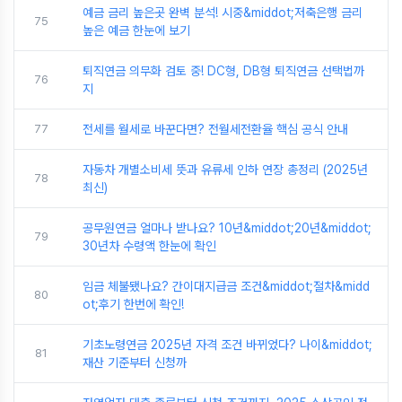
예금 금리 높은곳 완벽 분석! 시중&middot;저축은행 금리
75
높은 예금 한눈에 보기
퇴직연금 의무화 검토 중! DC형, DB형 퇴직연금 선택법까
76
지
77
전세를 월세로 바꾼다면? 전월세전환율 핵심 공식 안내
자동차 개별소비세 뜻과 유류세 인하 연장 총정리 (2025년
78
최신)
공무원연금 얼마나 받나요? 10년&middot;20년&middot;
79
30년차 수령액 한눈에 확인
임금 체불됐나요? 간이대지급금 조건&middot;절차&midd
80
ot;후기 한번에 확인!
기초노령연금 2025년 자격 조건 바뀌었다? 나이&middot;
81
재산 기준부터 신청까