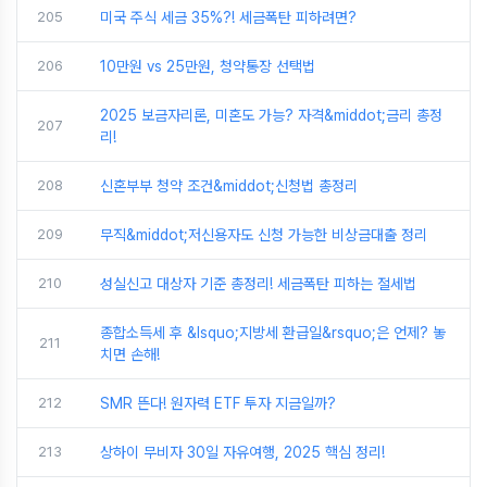
205
미국 주식 세금 35%?! 세금폭탄 피하려면?
206
10만원 vs 25만원, 청약통장 선택법
2025 보금자리론, 미혼도 가능? 자격&middot;금리 총정
207
리!
208
신혼부부 청약 조건&middot;신청법 총정리
209
무직&middot;저신용자도 신청 가능한 비상금대출 정리
210
성실신고 대상자 기준 총정리! 세금폭탄 피하는 절세법
종합소득세 후 &lsquo;지방세 환급일&rsquo;은 언제? 놓
211
치면 손해!
212
SMR 뜬다! 원자력 ETF 투자 지금일까?
213
상하이 무비자 30일 자유여행, 2025 핵심 정리!