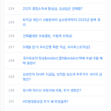
224
2025 종합소득세 환급금, 입금일은 언제쯤?
퇴직금 계산기 사용법부터 실수령액까지! 2025년 완벽 정
225
리
226
건축물대장 무료열람, 이렇게 쉬워요!
227
9개월 만기! 우리은행 특판 적금, 우리퍼스트적금2
국가유공자 항공&middot;열차&middot;택배 무료! 6월 혜
228
택 총정리
삼성전자 자사주 지급일, 임직원 보상과 주주가치 사이의 균
229
형은?
230
방시혁 하이브 부정거래 의혹, 주가 영향은?
231
HD현대중공업 주가 왜 뛰었을까?