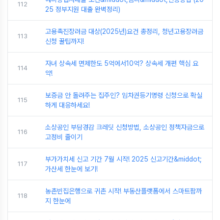
112
25 정부지원 대출 완벽정리)
고용촉진장려금 대상(2025년)요건 총정리, 청년고용장려금
113
신청 꿀팁까지!
자녀 상속세 면제한도 5억에서10억? 상속세 개편 핵심 요
114
약!
보증금 안 돌려주는 집주인? 임차권등기명령 신청으로 확실
115
하게 대응하세요!
소상공인 부담경감 크레딧 신청방법, 소상공인 정책자금으로
116
고정비 줄이기
부가가치세 신고 기간 7월 시작! 2025 신고기간&middot;
117
가산세 한눈에 보기!
농촌빈집은행으로 귀촌 시작! 부동산플랫폼에서 스마트팜까
118
지 한눈에