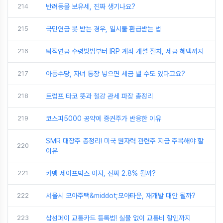
214
반려동물 보유세, 진짜 생기나요?
215
국민연금 못 받는 경우, 일시불 환급받는 법
216
퇴직연금 수령방법부터 IRP 계좌 개설 절차, 세금 혜택까지
217
아동수당, 자녀 통장 넣으면 세금 낼 수도 있다고요?
218
트럼프 타코 뜻과 철강 관세 파장 총정리
219
코스피5000 공약에 증권주가 반응한 이유
SMR 대장주 총정리! 미국 원자력 관련주 지금 주목해야 할
220
이유
221
카뱅 세이프박스 이자, 진짜 2.8% 될까?
222
서울시 모아주택&middot;모아타운, 재개발 대안 될까?
223
삼성페이 교통카드 등록법! 실물 없이 교통비 할인까지