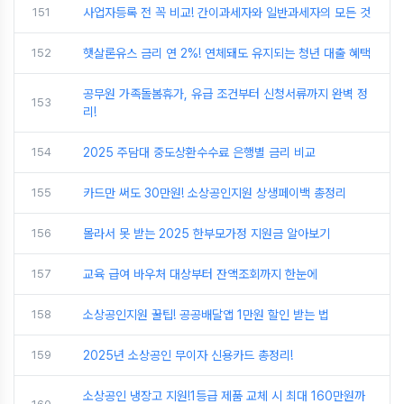
151
사업자등록 전 꼭 비교! 간이과세자와 일반과세자의 모든 것
152
햇살론유스 금리 연 2%! 연체돼도 유지되는 청년 대출 혜택
공무원 가족돌봄휴가, 유급 조건부터 신청서류까지 완벽 정
153
리!
154
2025 주담대 중도상환수수료 은행별 금리 비교
155
카드만 써도 30만원! 소상공인지원 상생페이백 총정리
156
몰라서 못 받는 2025 한부모가정 지원금 알아보기
157
교육 급여 바우처 대상부터 잔액조회까지 한눈에
158
소상공인지원 꿀팁! 공공배달앱 1만원 할인 받는 법
159
2025년 소상공인 무이자 신용카드 총정리!
소상공인 냉장고 지원!1등급 제품 교체 시 최대 160만원까