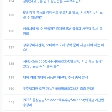
134
정부24로 5분 만에 발급받는 무주택확인서!
6월 청약 영등포 리버센트 푸르지오 위브, 시세차익 5억 노
135
릴 수 있을까?
예금처럼 뺄 수 있을까? 중개형 ISA 출금과 서민형 절세 총
136
정리
성수장미재건축, 오티에르 포레 청약 준비 지금 해야 하는 이
137
유!
저PBR&middot;지주사&middot;반도체, 지금 사도 될까?
138
2025 유망 주식 종목 분석
139
대북 경협 기대에 급등한 아난티, 주식 종목 분석
140
무주택자만 도전 가능? 올림픽파크포레온 줍줍 뜬다!
2025 통상임금&middot;주휴수당&middot;퇴직금 계산법
141
총정리