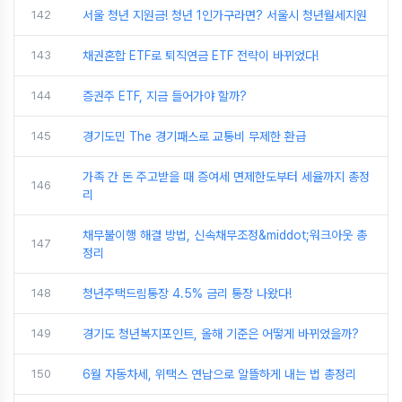
142
서울 청년 지원금! 청년 1인가구라면? 서울시 청년월세지원
143
채권혼합 ETF로 퇴직연금 ETF 전략이 바뀌었다!
144
증권주 ETF, 지금 들어가야 할까?
145
경기도민 The 경기패스로 교통비 무제한 환급
가족 간 돈 주고받을 때 증여세 면제한도부터 세율까지 총정
146
리
채무불이행 해결 방법, 신속채무조정&middot;워크아웃 총
147
정리
148
청년주택드림통장 4.5% 금리 통장 나왔다!
149
경기도 청년복지포인트, 올해 기준은 어떻게 바뀌었을까?
150
6월 자동차세, 위택스 연납으로 알뜰하게 내는 법 총정리