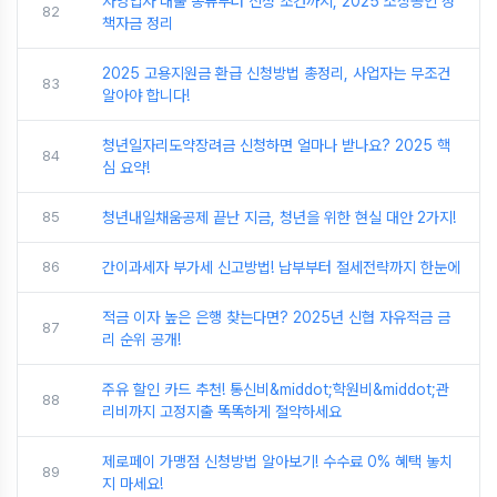
자영업자 대출 종류부터 신청 조건까지, 2025 소상공인 정
82
책자금 정리
2025 고용지원금 환급 신청방법 총정리, 사업자는 무조건
83
알아야 합니다!
청년일자리도약장려금 신청하면 얼마나 받나요? 2025 핵
84
심 요약!
85
청년내일채움공제 끝난 지금, 청년을 위한 현실 대안 2가지!
86
간이과세자 부가세 신고방법! 납부부터 절세전략까지 한눈에
적금 이자 높은 은행 찾는다면? 2025년 신협 자유적금 금
87
리 순위 공개!
주유 할인 카드 추천! 통신비&middot;학원비&middot;관
88
리비까지 고정지출 똑똑하게 절약하세요
제로페이 가맹점 신청방법 알아보기! 수수료 0% 혜택 놓치
89
지 마세요!