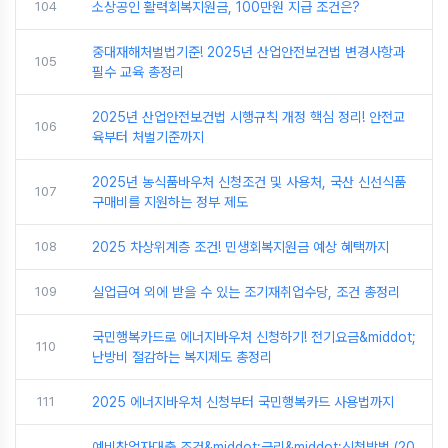
104
소상공인 활력회복지원금, 100만원 지급 조건은?
중대재해처벌법기준! 2025년 산업안전보건법 변경사항과
105
필수 교육 총정리
2025년 산업안전보건법 시행규칙 개정 핵심 정리! 안전교
106
육부터 처벌기준까지
2025년 농식품바우처 신청조건 및 사용처, 국산 신선식품
107
구매비를 지원하는 정부 제도
108
2025 차상위계층 조건! 민생회복지원금 예상 혜택까지
109
실업급여 외에 받을 수 있는 조기재취업수당, 조건 총정리
국민행복카드로 에너지바우처 신청하기! 전기요금&middot;
110
난방비 절감하는 복지제도 총정리
111
2025 에너지바우처 신청부터 국민행복카드 사용법까지
예비창업자대출 조건&middot;금리&middot;신청방법 (20