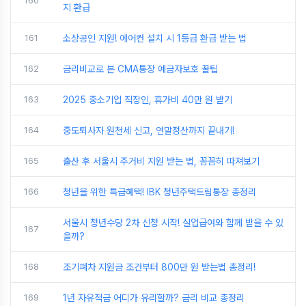
160
지 환급
161
소상공인 지원! 에어컨 설치 시 1등급 환급 받는 법
162
금리비교로 본 CMA통장 예금자보호 꿀팁
163
2025 중소기업 직장인, 휴가비 40만 원 받기
164
중도퇴사자 원천세 신고, 연말정산까지 끝내기!
165
출산 후 서울시 주거비 지원 받는 법, 꼼꼼히 따져보기
166
청년을 위한 특급혜택! IBK 청년주택드림통장 총정리
서울시 청년수당 2차 신청 시작! 실업급여와 함께 받을 수 있
167
을까?
168
조기폐차 지원금 조건부터 800만 원 받는법 총정리!
169
1년 자유적금 어디가 유리할까? 금리 비교 총정리