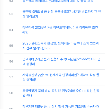
52
헬스장도 공제돼요! 문화비소득공제 대상 및 꿀팁 모음
국민행복카드 발급 신청 궁금하셨죠? 사은품 비교까지 한 번
53
에 알아보기
청년적금 2025년 7월 청년도약계좌! 더욱 강력해진 조건
54
확인
2025 종합소득세 환급일, 늦어지는 이유부터 조회 방법까
55
지 전부 알려드립니다!
근로자녀장려금 반기 신청자 주목! 지급일&middot;최대 금
56
액 총정리
계약갱신청구권으로 전세계약 연장하려면? 계약서 작성 꿀
57
팁 총정리!
조상땅찾기 조회 방법 총정리! 정부24와 K-Geo 최신 신청
58
법 안내
정부지원 대출상품, 비상시 활용 가능한 기초생활수급자 대
59