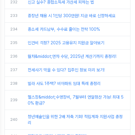
232
신고 실수? 종합소득세 가산세 피하는 법
233
중장년 채용 시 1인당 300만원! 지금 바로 신청하세요
234
종소세 카드납부, 수수료 줄이는 전략 100%
235
인건비 걱정? 2025 고용유지 지원금 알아보기
236
월차&middot;연차 수당, 2025년 계산기까지 총정리!
237
전세사기 막을 수 있다? 집주인 정보 미리 보기!
238
빌라 사도 1주택? 비아파트 임대 특례 총정리
헬스장&middot;수영장비, 7월부터 연말정산 가능! 최대 5
239
0% 환급?
청년예술인을 위한 2배 저축 기회! 적립계좌 지원사업 총정
240
리