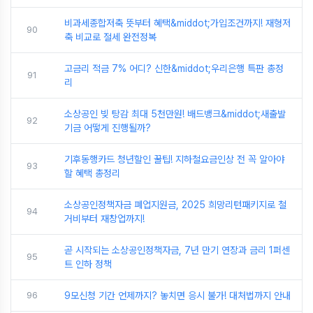
비과세종합저축 뜻부터 혜택&middot;가입조건까지! 재형저
90
축 비교로 절세 완전정복
고금리 적금 7% 어디? 신한&middot;우리은행 특판 총정
91
리
소상공인 빚 탕감 최대 5천만원! 배드뱅크&middot;새출발
92
기금 어떻게 진행될까?
기후동행카드 청년할인 꿀팁! 지하철요금인상 전 꼭 알아야
93
할 혜택 총정리
소상공인정책자금 폐업지원금, 2025 희망리턴패키지로 철
94
거비부터 재창업까지!
곧 시작되는 소상공인정책자금, 7년 만기 연장과 금리 1퍼센
95
트 인하 정책
96
9모신청 기간 언제까지? 놓치면 응시 불가! 대처법까지 안내