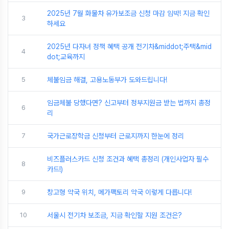
2025년 7월 화물차 유가보조금 신청 마감 임박! 지금 확인
3
하세요
2025년 다자녀 정책 혜택 공개 전기차&middot;주택&mid
4
dot;교육까지
5
체불임금 해결, 고용노동부가 도와드립니다!
임금체불 당했다면? 신고부터 정부지원금 받는 법까지 총정
6
리
7
국가근로장학금 신청부터 근로지까지 한눈에 정리
비즈플러스카드 신청 조건과 혜택 총정리 (개인사업자 필수
8
카드!)
9
창고형 약국 위치, 메가팩토리 약국 이렇게 다릅니다!
10
서울시 전기차 보조금, 지금 확인할 지원 조건은?