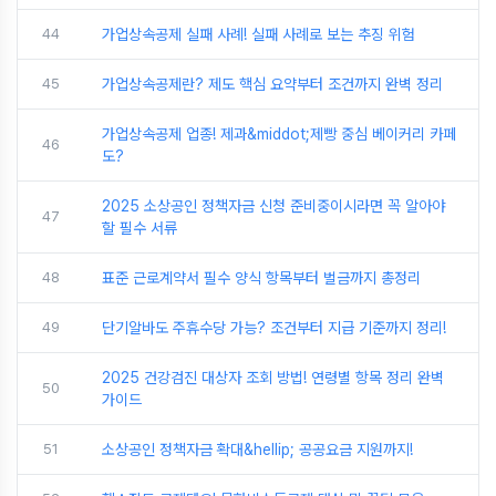
44
가업상속공제 실패 사례! 실패 사례로 보는 추징 위험
45
가업상속공제란? 제도 핵심 요약부터 조건까지 완벽 정리
가업상속공제 업종! 제과&middot;제빵 중심 베이커리 카페
46
도?
2025 소상공인 정책자금 신청 준비중이시라면 꼭 알아야
47
할 필수 서류
48
표준 근로계약서 필수 양식 항목부터 벌금까지 총정리
49
단기알바도 주휴수당 가능? 조건부터 지급 기준까지 정리!
2025 건강검진 대상자 조회 방법! 연령별 항목 정리 완벽
50
가이드
51
소상공인 정책자금 확대&hellip; 공공요금 지원까지!