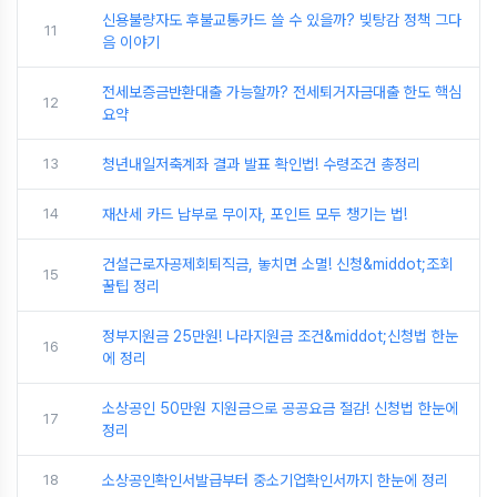
신용불량자도 후불교통카드 쓸 수 있을까? 빚탕감 정책 그다
11
음 이야기
전세보증금반환대출 가능할까? 전세퇴거자금대출 한도 핵심
12
요약
13
청년내일저축계좌 결과 발표 확인법! 수령조건 총정리
14
재산세 카드 납부로 무이자, 포인트 모두 챙기는 법!
건설근로자공제회퇴직금, 놓치면 소멸! 신청&middot;조회
15
꿀팁 정리
정부지원금 25만원! 나라지원금 조건&middot;신청법 한눈
16
에 정리
소상공인 50만원 지원금으로 공공요금 절감! 신청법 한눈에
17
정리
18
소상공인확인서발급부터 중소기업확인서까지 한눈에 정리