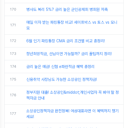
170
병사도 복리 5%? 금리 높은 군인공제회 병회원 저축
매일 이자 받는 파킹통장 비교! 세이프박스 vs 토스 vs 모니
171
모
172
6월 인기 파킹통장 CMA 금리 조건별 비교 총정리!
173
청년희망적금, 선납이연 가능할까? 금리 꿀팁까지 정리!
174
금리 높은 예금! 신협 e파란적금 혜택 총정리
175
신용취약 사장님도 가능한 소상공인 정책자금!
정부지원 대출! 소상공인&middot;개인사업자 꼭 봐야 할 정
176
책자금 안내
소상공인정책자금 완전정복! 여성대표라면 이 혜택까지 챙기
177
세요!