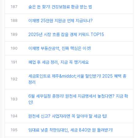
187
숨은 돈 찾기! 건강보험료 환급 받는 법
188
이재명 25만원 지원금 언제 지급되나?
189
2025년 시장 흐름 잡을 경제 키워드 TOP15
190
이재명 부동산공약, 진짜 핵심은 이것!
191
폐업 후 세금 정리, 지금 꼭 챙기세요
세금포인트로 제주&middot;서울 할인받기! 2025 혜택 총
192
정리
6월 세무일정 총정리! 원천세 지급명세서 놓쳤다면? 지금 확
193
인!
194
원천세 신고? 사업자라면 꼭 알아야 할 세금 팁!
195
임대료 낮춘 착한임대인, 세금 840만 원 돌려받기!