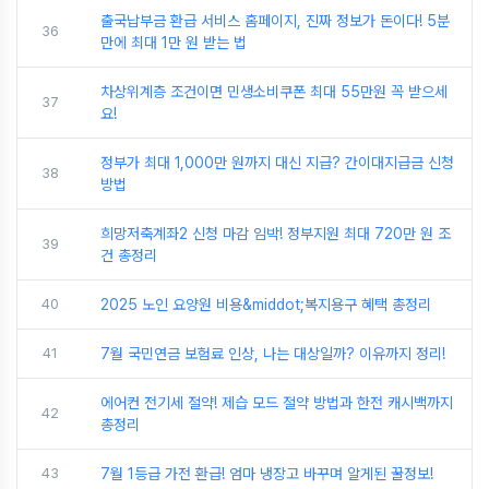
출국납부금 환급 서비스 홈페이지, 진짜 정보가 돈이다! 5분
36
만에 최대 1만 원 받는 법
차상위계층 조건이면 민생소비쿠폰 최대 55만원 꼭 받으세
37
요!
정부가 최대 1,000만 원까지 대신 지급? 간이대지급금 신청
38
방법
희망저축계좌2 신청 마감 임박! 정부지원 최대 720만 원 조
39
건 총정리
40
2025 노인 요양원 비용&middot;복지용구 혜택 총정리
41
7월 국민연금 보험료 인상, 나는 대상일까? 이유까지 정리!
에어컨 전기세 절약! 제습 모드 절약 방법과 한전 캐시백까지
42
총정리
43
7월 1등급 가전 환급! 엄마 냉장고 바꾸며 알게된 꿀정보!