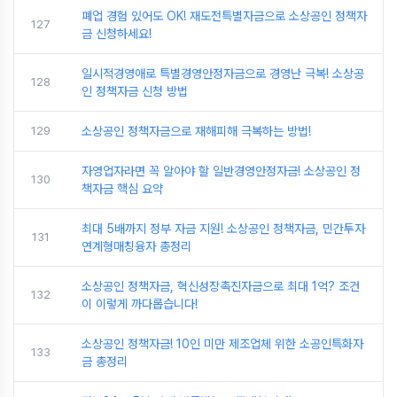
폐업 경험 있어도 OK! 재도전특별자금으로 소상공인 정책자
127
금 신청하세요!
일시적경영애로 특별경영안정자금으로 경영난 극복! 소상공
128
인 정책자금 신청 방법
129
소상공인 정책자금으로 재해피해 극복하는 방법!
자영업자라면 꼭 알아야 할 일반경영안정자금! 소상공인 정
130
책자금 핵심 요약
최대 5배까지 정부 자금 지원! 소상공인 정책자금, 민간투자
131
연계형매칭융자 총정리
소상공인 정책자금, 혁신성장촉진자금으로 최대 1억? 조건
132
이 이렇게 까다롭습니다!
소상공인 정책자금! 10인 미만 제조업체 위한 소공인특화자
133
금 총정리