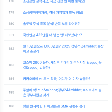
178
소진공인 정책자금, 지금 신청 안 하면 놓쳐요!
179
소상공인정책자금, 경남 자영업자 필독 정보!
180
솔루엠 주식 종목 분석! 반등 노릴 타이밍?
181
국민연금 432만원 더 받는 법! 해보셨나요?
월 10만원으로 1,000만원? 2025 청년적금&middot;통장
182
비교 총정리
코스피 2800 돌파! 새정부 기대감에 주식시장 &lsquo;꽃
183
길&rsquo; 걸을까?
184
카카오페이 vs 토스 적금, 어디가 더 이자 높을까?
주말에 딱! 토스&middot;정부24&middot;복지로에서 숨
185
은 정부지원금 찾기
186
핫한 원자력 ETF 비교완료! SMR 관련주 정리