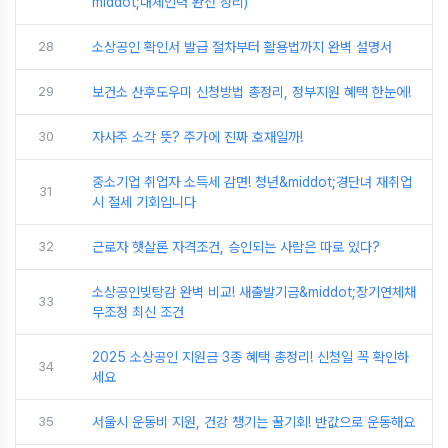
middot;대체인력 완전 정리)
28
소상공인 확인서 발급 절차부터 활용법까지 완벽 설명서
29
보건소 산후도우미 신청방법 총정리, 정부지원 혜택 한눈에!
30
자사주 소각 뜻? 주가에 진짜 호재일까!
중소기업 취업자 소득세 감면! 청년&middot;경단녀 재취업
31
시 절세 기회입니다
32
근로자 햇살론 자격조건, 승인되는 사람은 따로 있다?
소상공인빚탕감 완벽 비교! 새출발기금&middot;장기연체채
33
무조정 최신 조건
2025 소상공인 지원금 3종 혜택 총정리! 신청일 꼭 확인하
34
세요
35
서울시 운동비 지원, 건강 챙기는 꿀기회! 반값으로 운동해요