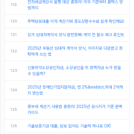
전자세금계산서 발행 대상 총정리! 의무 기준부터 홈택스 방
119
법까지
120
주택담보대출 이자 계산기와 중도상환수수료 쉽게 확인해요!
121
상가 임대차계약서 양식 완전정복! 계약 전 필수 체크 포인트
2025년 부동산 임대차 계약서 양식, 이미지로 다운받고 정
122
확하게 쓰는 법
신용취약소상공인자금, 소상공인을 위 정책자금 누가 받을
123
수 있을까?
2025년 장애인기업지원자금, 연 2%&middot;최대 2억까
124
지 받는법
종부세 계산기 사용법 총정리! 2025년 공시지가 기준 완벽
125
가이드
126
기술보증기금 대출, 담보 없어도 기술력 하나로 OK!