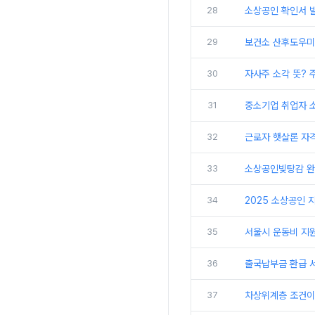
28
소상공인 확인서 
29
보건소 산후도우미 
30
자사주 소각 뜻? 
31
중소기업 취업자 소
32
근로자 햇살론 자격
33
소상공인빚탕감 완벽
34
2025 소상공인 
35
서울시 운동비 지원
36
출국납부금 환급 서
37
차상위계층 조건이