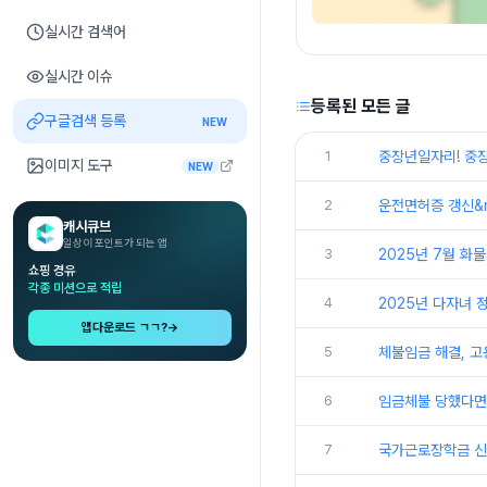
실시간 검색어
실시간 이슈
등록된 모든 글
구글검색 등록
NEW
1
중장년일자리! 중
이미지 도구
NEW
2
운전면허증 갱신&m
캐시큐브
일상이 포인트가 되는 앱
3
2025년 7월 화
쇼핑 경유
각종 미션으로 적립
4
2025년 다자녀 정
앱다운로드 ㄱㄱ?
→
5
체불임금 해결, 
6
임금체불 당했다면
7
국가근로장학금 신