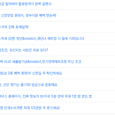
발급 절차부터 활용법까지 완벽 설명서
신청방법 총정리, 정부지원 혜택 한눈에!
주가에 진짜 호재일까!
득세 감면! 청년&middot;경단녀 재취업 시 절세 기회입니다
조건, 승인되는 사람은 따로 있다?
 비교! 새출발기금&middot;장기연체채무조정 최신 조건
지원금 3종 혜택 총정리! 신청일 꼭 확인하세요
, 건강 챙기는 꿀기회! 반값으로 운동해요
비스 홈페이지, 진짜 정보가 돈이다! 5분 만에 최대 1만 원 받는 법
면 민생소비쿠폰 최대 55만원 꼭 받으세요!