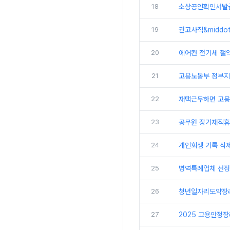
18
소상공인확인서발
19
권고사직&middo
20
에어컨 전기세 절약
21
고용노동부 정부지원
22
재택근무하면 고용
23
공무원 장기재직휴
24
개인회생 기록 삭제
25
병역특례업체 선정,
26
청년일자리도약장려
27
2025 고용안정장