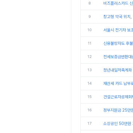
8
비즈플러스카드 신청
9
창고형 약국 위치,
10
서울시 전기차 보조
11
신용불량자도 후불
12
전세보증금반환대출
13
청년내일저축계좌 
14
재산세 카드 납부로
15
건설근로자공제회퇴직
16
정부지원금 25만원
17
소상공인 50만원 