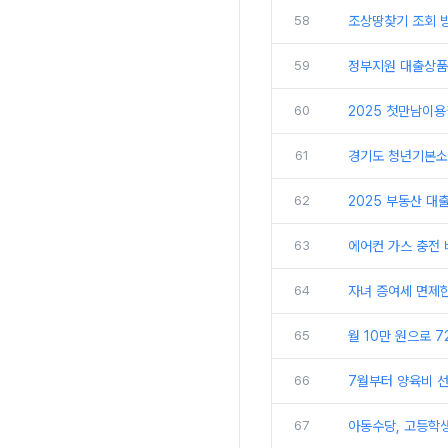
58
조상땅찾기 조회 방
59
정부지원 대출상품
60
2025 첫만남이용
61
경기도 청년기본소득
62
2025 부동산 대
63
에어컨 가스 충전 
64
자녀 증여세 면제한
65
월 10만 원으로 
66
7월부터 양육비 선
67
아동수당, 고등학생