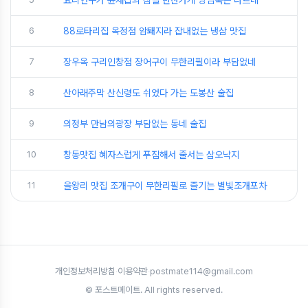
6
88로타리집 옥정점 암퇘지라 잡내없는 냉삼 맛집
7
장우옥 구리인창점 장어구이 무한리필이라 부담없네
8
산아래주막 산신령도 쉬었다 가는 도봉산 술집
9
의정부 만남의광장 부담없는 동네 술집
10
창동맛집 혜자스럽게 푸짐해서 줄서는 삼오낙지
11
을왕리 맛집 조개구이 무한리필로 즐기는 별빛조개포차
개인정보처리방침
·
이용약관
·
postmate114@gmail.com
© 포스트메이트. All rights reserved.