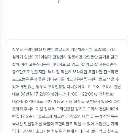
장우옥 구리인창점 만연한 봄날씨에 기온차가 심한 요즘에는 감기
걸리기 쉽상이죠?이럴때 건강관리 잘못하면 오랫동안 감기를 달고
살아 여간 고통스러운게 아니에요.잘 입고, 잘 먹고 잘 자는것만큼
중요한것도 없겠지만, 특히 잘 먹는게 보약이건 두말하면 잔소리겠
죠..오늘은 몸에 좋은 장어구이를 먹고싶은만큼 무한리필로 먹을 수
있어 부담없는 장우옥 구리인창점 다녀왔어요. 🚩 주소: 구리시 건원
대로 34번길 17 2층🕓 영업시간: 11:00 ~ 22:00📞 전화번호:
031-562-1616🚗 주차 가능🚽 남녀 화장실 구분되어 있음📢 파킹
프라자 주차비 지원 장우옥 구리인창점 경기도 구리시 건원대로34
번길 17 2층 이 블로그의 체크인 이 장소의 다른 글 구리 장우옥은
국내산 민물장어를 숯불에 무한리필로 먹을 수 있어 부담없는 가게
입니다.장어나 소고기는 한두푼 하는게 아니라서 많이 먹고 싶어도