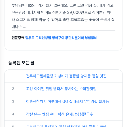
부담되어 배불리 먹기 쉽지 않은데요. 그런 고민 걱정 끝! 내가 먹고
싶은만큼 배터지게 먹어도 성인기준 39,000원으로 장어뿐만 아니
라 소고기도 함께 먹을 수 있어요.또한 호불호없는 숯불에 구워서 잡
내나 누
...
원문링크
장우옥 구리인창점 장어구이 무한리필이라 부담없네
등록된 모든 글
1
전주아구찜해물탕 가성비가 훌륭한 양재동 점심 맛집
2
고성 아야진 횟집 땅파서 장사하는 수락간횟집
3
이흥선참치 미아롯데점 GG 칠때까지 무한리필 쌉가능
4
잠실 만두 맛집 속이 꽉찬 윤재갑양심칼국수
5
요리연구가 윤재갑의 잠실 반찬가게 양심쿡은 다르네