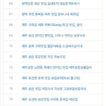
66
평택안중 냉삼 맛집 실내포차 냉삼포차또바기
67
평택 추천 통복동 육회 맛집 흥부니네 육회집
68
제주 구좌읍 세화 떡볶이&amp;튀김 맛집, 말이
69
제주 성산 현지인 찐맛집, 너무나 아끼는 남양수산
70
제주 동쪽 구좌맛집 돌문어볶음 소금바치순이네
71
제주 성산 포장전문 치킨 마농치킨
72
제주공항 노형동 흑돼지 현지인 맛집 제주본참숯불갈비
73
제주 표선면 호떡 맛집 성읍호떡(feat.몰고랑)
74
제주 성산 맛집 아침식사 가능한 고궁보말손칼국수
75
제주 오션뷰 성산맛집 서귀포 중국집 바당집