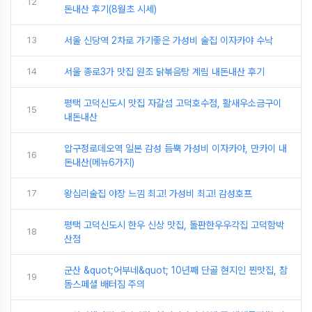
12
돈내산 후기(8월초 시세)
13
서울 신당역 2차로 가기좋은 가성비 술집 이자카야 수낙
14
서울 종로3가 맛집 원조 닭볶음탕 계림 내돈내산 후기
평택 고덕신도시 맛집 자갈섬 고덕호수점, 활새우소금구이
15
내돈내산
압구정로데오역 일본 감성 듬뿍 가성비 이자카야, 만카이 내
16
돈내산(메뉴6가지)
17
왕십리술집 야장 느낌 최고! 가성비 최고! 감성호프
평택 고덕신도시 한우 신상 맛집, 돌판한우우각집 고덕함박
18
산점
군산 &quot;어부네&quot; 10년째 단골 현지인 찐맛집, 참
19
돔스페셜 배터짐 주의