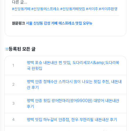
다른 글
...
#신당동카페 #신당동에스프레소 #신당동카페맛집 #서이추 #서이추환영
원문링크
서울 신당동 감성 카페 에스프레소 맛집 오우뉴
등록된 모든 글
평택 포승 내돈내산 찐 맛집, 도다리세꼬시&amp;도다리쑥
1
국 란횟집
평택 안중 청해수산 스끼다시 많이 나오는 횟집 추천, 내돈내
2
산 후기
평택 안중 횟집 광어한마리(광어9900원) 대방어 내돈내산
3
후기
4
평택 맛집 하누갈비 안중점, 한우 무한리필 내돈내산 후기