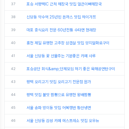
37
포승 서평택IC 근처 해장국 맛집 얼큰이뼈해장국
38
신당동 약수역 25년된 돈까스 맛집 하이가쯔
39
마포 중식요리 전문 60년전통 수타면 현래장
40
홍천 제일 유명한 고추장 삼겹살 맛집 양지말화로구이
41
서울 신당동 꽃 선물주는 기분좋은 카페 사루
42
포승공단 회식&amp;단체모임 하기 좋은 육해공연탄구이
43
평택 오리고기 맛집 오리고기 전문점 원가
44
평택 맛집 불맛 짬뽕으로 유명한 왕배짬뽕
45
서울 송파 방이동 맛집 어복쟁반 황산냉면
46
서울 신당동 감성 카페 에스프레소 맛집 오우뉴