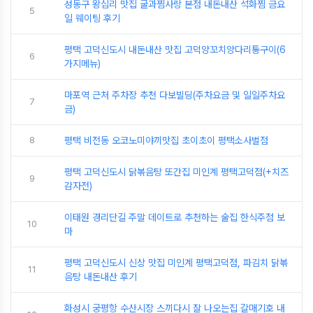
성동구 왕십리 맛집 굴과찜사랑 본점 내돈내산 석화찜 금요
5
일 웨이팅 후기
평택 고덕신도시 내돈내산 맛집 고덕양꼬치양다리통구이(6
6
가지메뉴)
마포역 근처 주차장 추천 다보빌딩(주차요금 및 일일주차요
7
금)
8
평택 비전동 오코노미야끼맛집 초이초이 평택소사벌점
평택 고덕신도시 닭볶음탕 또간집 미인계 평택고덕점(+치즈
9
감자전)
이태원 경리단길 주말 데이트로 추천하는 술집 한식주점 보
10
마
평택 고덕신도시 신상 맛집 미인계 평택고덕점, 파김치 닭볶
11
음탕 내돈내산 후기
화성시 궁평항 수산시장 스끼다시 잘 나오는집 갈매기호 내