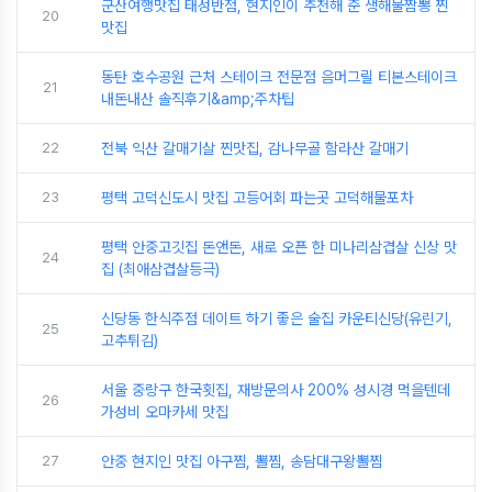
군산여행맛집 태성반점, 현지인이 추천해 준 생해물짬뽕 찐
20
맛집
동탄 호수공원 근처 스테이크 전문점 음머그릴 티본스테이크
21
내돈내산 솔직후기&amp;주차팁
22
전북 익산 갈매기살 찐맛집, 감나무골 함라산 갈매기
23
평택 고덕신도시 맛집 고등어회 파는곳 고덕해물포차
평택 안중고깃집 돈앤돈, 새로 오픈 한 미나리삼겹살 신상 맛
24
집 (최애삼겹살등극)
신당동 한식주점 데이트 하기 좋은 술집 카운티신당(유린기,
25
고추튀김)
서울 중랑구 한국횟집, 재방문의사 200% 성시경 먹을텐데
26
가성비 오마카세 맛집
27
안중 현지인 맛집 아구찜, 뽈찜, 송담대구왕뽈찜