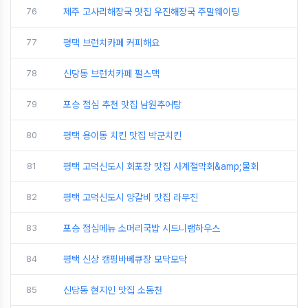
76
제주 고사리해장국 맛집 우진해장국 주말웨이팅
77
평택 브런치카페 커피해요
78
신당동 브런치카페 펄스맥
79
포승 점심 추천 맛집 남원추어탕
80
평택 용이동 치킨 맛집 박군치킨
81
평택 고덕신도시 회포장 맛집 사계절막회&amp;물회
82
평택 고덕신도시 양갈비 맛집 라무진
83
포승 점심메뉴 소머리국밥 시드니램하우스
84
평택 신상 캠핑바베큐장 모닥모닥
85
신당동 현지인 맛집 소동천