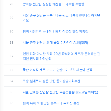
28
방이동 찐맛집 싱싱한 해산물이 가득한 죽변항
서울 중구 신당동 떡볶이타운 원조 마복림할머니집 여기만
29
가요
30
평택 서정리역 국내산 암퇘지 삼겹살 맛집 함흥집
31
서울 중구 신당동 최애 술집 이자카야 ALKI(알키)
인천 강화 마니산 맛집 20년 중식경력 셰프가 운영하는 현
32
지인 찐맛집 하하반점
33
동탄 남광장 제주 근고기 연탄구이 맛집 채돈이 본점
34
포승 실내포차 숨은 맛집 꿀이랑양이회수산
35
서울 금호동 삼겹살 찐맛집 우촌숯불갈비(토요일 웨이팅)
36
평택 육회 최애 맛집 흥부니네 육회집 본점