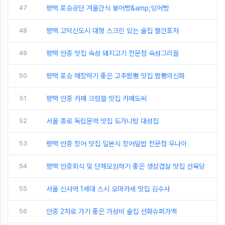
47
평택 포승공단 겨울간식 붕어빵&amp;잉어빵
48
평택 고덕신도시 대형 스크린 있는 술집 빨간포차
49
평택 안중 맛집 숙성 돼지고기 전문점 숙성그리들
50
평택 포승 해장하기 좋은 고추짬뽕 맛집 짬뽕의신화
51
평택 안중 카페 크럼블 맛집 카페도씨
52
서울 종로 독립문역 맛집 도가니탕 대성집
53
평택 안중 장어 맛집 일본식 장어덮밥 전문점 우나이
54
평택 안중회식 및 단체모임하기 좋은 생삼겹살 맛집 선육당
55
서울 신사역 1세대 스시 오마카세 맛집 김수사
56
안중 2차로 가기 좋은 가성비 술집 선화슈퍼가맥