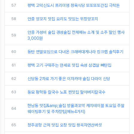
57
평택 고덕신도시 프리미엄 정육식당 또또또또간집 극락돈
58
안중 양꼬치 맛집 요리도 맛있는 위창양꼬치
안중 가성비 술집 경성술집 전체메뉴 소개 및 소주 할인 행사
59
3,000원
60
동탄 연말모임으로 다녀온 크래버대게나라 킹크랩 솔직후기
61
평택 고기 구워주는 만세로 맛집 숙성 삼겹살 뼈탄집
62
신당동 2차로 가기 좋은 이자카야 술집 다라이 신당
63
동묘 황학동 칼국수 노포 찐맛집 할아버지칼국수
한남동 맛집&amp;술집 방울과꼬막 캐치테이블 토요일 주말
64
웨이팅후기 및 주차장팁(메뉴4가지)
65
청주공항 근처 맛집 오창 맛집 쌍곡자연산버섯