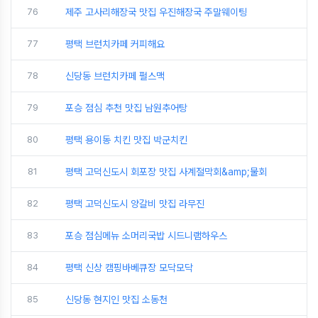
76
제주 고사리해장국 맛집 우진해장국 주말웨이팅
77
평택 브런치카페 커피해요
78
신당동 브런치카페 펄스맥
79
포승 점심 추천 맛집 남원추어탕
80
평택 용이동 치킨 맛집 박군치킨
81
평택 고덕신도시 회포장 맛집 사계절막회&amp;물회
82
평택 고덕신도시 양갈비 맛집 라무진
83
포승 점심메뉴 소머리국밥 시드니램하우스
84
평택 신상 캠핑바베큐장 모닥모닥
85
신당동 현지인 맛집 소동천