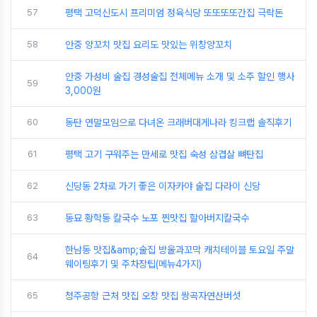
57
평택 고덕신도시 프리미엄 정육식당 또또또또간집 극락돈
58
안중 양꼬치 맛집 요리도 맛있는 위창양꼬치
안중 가성비 술집 경성술집 전체메뉴 소개 및 소주 할인 행사
59
3,000원
60
동탄 연말모임으로 다녀온 크래버대게나라 킹크랩 솔직후기
61
평택 고기 구워주는 만세로 맛집 숙성 삼겹살 뼈탄집
62
신당동 2차로 가기 좋은 이자카야 술집 다라이 신당
63
동묘 황학동 칼국수 노포 찐맛집 할아버지칼국수
한남동 맛집&amp;술집 방울과꼬막 캐치테이블 토요일 주말
64
웨이팅후기 및 주차장팁(메뉴4가지)
65
청주공항 근처 맛집 오창 맛집 쌍곡자연산버섯