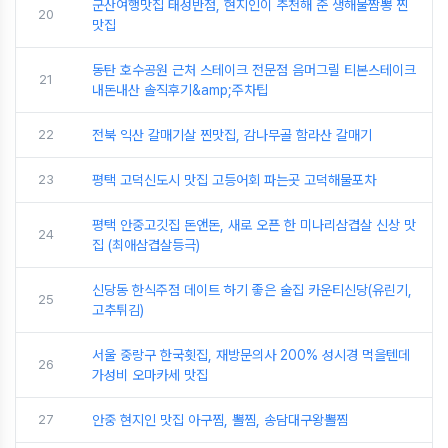
군산여행맛집 태성반점, 현지인이 추천해 준 생해물짬뽕 찐
20
맛집
동탄 호수공원 근처 스테이크 전문점 음머그릴 티본스테이크
21
내돈내산 솔직후기&amp;주차팁
22
전북 익산 갈매기살 찐맛집, 감나무골 함라산 갈매기
23
평택 고덕신도시 맛집 고등어회 파는곳 고덕해물포차
평택 안중고깃집 돈앤돈, 새로 오픈 한 미나리삼겹살 신상 맛
24
집 (최애삼겹살등극)
신당동 한식주점 데이트 하기 좋은 술집 카운티신당(유린기,
25
고추튀김)
서울 중랑구 한국횟집, 재방문의사 200% 성시경 먹을텐데
26
가성비 오마카세 맛집
27
안중 현지인 맛집 아구찜, 뽈찜, 송담대구왕뽈찜