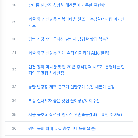
28
방이동 찐맛집 싱싱한 해산물이 가득한 죽변항
서울 중구 신당동 떡볶이타운 원조 마복림할머니집 여기만
29
가요
30
평택 서정리역 국내산 암퇘지 삼겹살 맛집 함흥집
31
서울 중구 신당동 최애 술집 이자카야 ALKI(알키)
인천 강화 마니산 맛집 20년 중식경력 셰프가 운영하는 현
32
지인 찐맛집 하하반점
33
동탄 남광장 제주 근고기 연탄구이 맛집 채돈이 본점
34
포승 실내포차 숨은 맛집 꿀이랑양이회수산
35
서울 금호동 삼겹살 찐맛집 우촌숯불갈비(토요일 웨이팅)
36
평택 육회 최애 맛집 흥부니네 육회집 본점