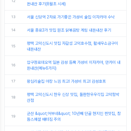
12
돈내산 후기(8월초 시세)
13
서울 신당역 2차로 가기좋은 가성비 술집 이자카야 수낙
14
서울 종로3가 맛집 원조 닭볶음탕 계림 내돈내산 후기
평택 고덕신도시 맛집 자갈섬 고덕호수점, 활새우소금구이
15
내돈내산
압구정로데오역 일본 감성 듬뿍 가성비 이자카야, 만카이 내
16
돈내산(메뉴6가지)
17
왕십리술집 야장 느낌 최고! 가성비 최고! 감성호프
평택 고덕신도시 한우 신상 맛집, 돌판한우우각집 고덕함박
18
산점
군산 &quot;어부네&quot; 10년째 단골 현지인 찐맛집, 참
19
돔스페셜 배터짐 주의