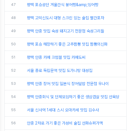
47
평택 포승공단 겨울간식 붕어빵&amp;잉어빵
48
평택 고덕신도시 대형 스크린 있는 술집 빨간포차
49
평택 안중 맛집 숙성 돼지고기 전문점 숙성그리들
50
평택 포승 해장하기 좋은 고추짬뽕 맛집 짬뽕의신화
51
평택 안중 카페 크럼블 맛집 카페도씨
52
서울 종로 독립문역 맛집 도가니탕 대성집
53
평택 안중 장어 맛집 일본식 장어덮밥 전문점 우나이
54
평택 안중회식 및 단체모임하기 좋은 생삼겹살 맛집 선육당
55
서울 신사역 1세대 스시 오마카세 맛집 김수사
56
안중 2차로 가기 좋은 가성비 술집 선화슈퍼가맥