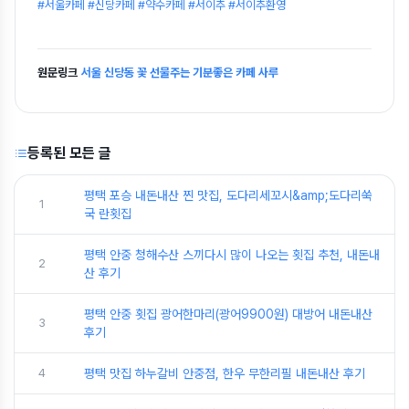
#서울카페 #신당카페 #약수카페 #서이추 #서이추환영
원문링크
서울 신당동 꽃 선물주는 기분좋은 카페 사루
등록된 모든 글
평택 포승 내돈내산 찐 맛집, 도다리세꼬시&amp;도다리쑥
1
국 란횟집
평택 안중 청해수산 스끼다시 많이 나오는 횟집 추천, 내돈내
2
산 후기
평택 안중 횟집 광어한마리(광어9900원) 대방어 내돈내산
3
후기
4
평택 맛집 하누갈비 안중점, 한우 무한리필 내돈내산 후기