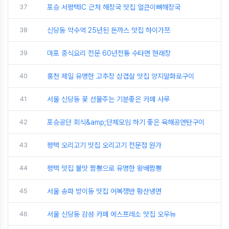
37
포승 서평택IC 근처 해장국 맛집 얼큰이뼈해장국
38
신당동 약수역 25년된 돈까스 맛집 하이가쯔
39
마포 중식요리 전문 60년전통 수타면 현래장
40
홍천 제일 유명한 고추장 삼겹살 맛집 양지말화로구이
41
서울 신당동 꽃 선물주는 기분좋은 카페 사루
42
포승공단 회식&amp;단체모임 하기 좋은 육해공연탄구이
43
평택 오리고기 맛집 오리고기 전문점 원가
44
평택 맛집 불맛 짬뽕으로 유명한 왕배짬뽕
45
서울 송파 방이동 맛집 어복쟁반 황산냉면
46
서울 신당동 감성 카페 에스프레소 맛집 오우뉴