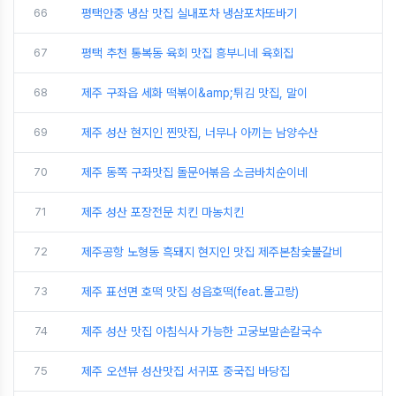
66
평택안중 냉삼 맛집 실내포차 냉삼포차또바기
67
평택 추천 통복동 육회 맛집 흥부니네 육회집
68
제주 구좌읍 세화 떡볶이&amp;튀김 맛집, 말이
69
제주 성산 현지인 찐맛집, 너무나 아끼는 남양수산
70
제주 동쪽 구좌맛집 돌문어볶음 소금바치순이네
71
제주 성산 포장전문 치킨 마농치킨
72
제주공항 노형동 흑돼지 현지인 맛집 제주본참숯불갈비
73
제주 표선면 호떡 맛집 성읍호떡(feat.몰고랑)
74
제주 성산 맛집 아침식사 가능한 고궁보말손칼국수
75
제주 오션뷰 성산맛집 서귀포 중국집 바당집