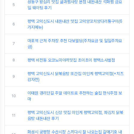
성동구 왕십리 맛집 굴과찜사랑 본점 내돈내산 석화찜 금요
5
일 웨이팅 후기
평택 고덕신도시 내돈내산 맛집 고덕양꼬치양다리통구이(6
6
가지메뉴)
마포역 근처 주차장 추천 다보빌딩(주차요금 및 일일주차요
7
금)
8
평택 비전동 오코노미야끼맛집 초이초이 평택소사벌점
평택 고덕신도시 닭볶음탕 또간집 미인계 평택고덕점(+치즈
9
감자전)
이태원 경리단길 주말 데이트로 추천하는 술집 한식주점 보
10
마
평택 고덕신도시 신상 맛집 미인계 평택고덕점, 파김치 닭볶
11
음탕 내돈내산 후기
화성시 궁평항 수산시장 스끼다시 잘 나오는집 갈매기호 내