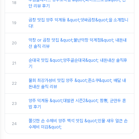
18
단 리뷰 후기
곱창 맛집 양주 덕계동 &quot;앗싸곱창&quot;을 소개합니
19
다!
막창 or 곱창 맛집 &quot;불난막창 덕계점&quot; 내돈내
20
산 솔직 리뷰
순대국 맛집 &quot;양주골순대국&quot; 내돈내산 솔직후
21
기
물회 최강가성비 맛집 양주 &quot;준소쿠&quot; 배달 내
22
돈내산 솔직 리뷰
양주 덕계동 &quot;대발관 시즌2&quot; 짬뽕, 군만두 혼
23
밥 후기
쫄깃한 손 수제비 양주 백석 맛집 &quot;민물 새우 얼큰 손
24
수제비 미감&quot;