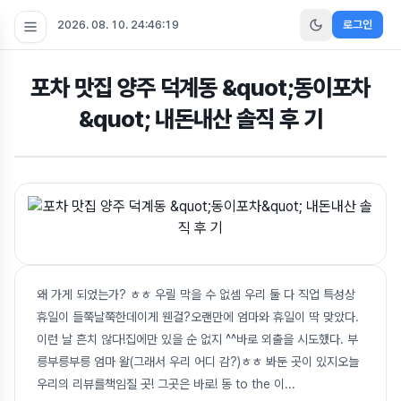
2026. 08. 10. 24:46:19
로그인
포차 맛집 양주 덕계동 &quot;동이포차
&quot; 내돈내산 솔직 후 기
왜 가게 되었는가? ㅎㅎ 우릴 막을 수 없셈 우리 둘 다 직업 특성상
휴일이 들쭉날쭉한데이게 웬걸?오랜만에 엄마와 휴일이 딱 맞았다.
이런 날 흔치 않다!집에만 있을 순 없지 ^^바로 외출을 시도했다. 부
릉부릉부릉 엄마 왈(그래서 우리 어디 감?)ㅎㅎ 봐둔 곳이 있지오늘
우리의 리뷰를책임질 곳! 그곳은 바로! 동 to the 이
...