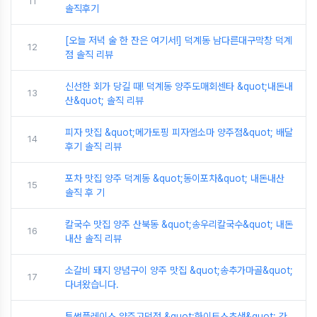
11
솔직후기
[오늘 저녁 술 한 잔은 여기서!] 덕계동 남다른대구막창 덕계
12
점 솔직 리뷰
신선한 회가 당길 때! 덕계동 양주도매회센타 &quot;내돈내
13
산&quot; 솔직 리뷰
피자 맛집 &quot;메가토핑 피자엠소마 양주점&quot; 배달
14
후기 솔직 리뷰
포차 맛집 양주 덕계동 &quot;동이포차&quot; 내돈내산
15
솔직 후 기
칼국수 맛집 양주 산북동 &quot;송우리칼국수&quot; 내돈
16
내산 솔직 리뷰
소갈비 돼지 양념구이 양주 맛집 &quot;송추가마골&quot;
17
다녀왔습니다.
투썸플레이스 양주고덕점 &quot;화이트스초생&quot; 간