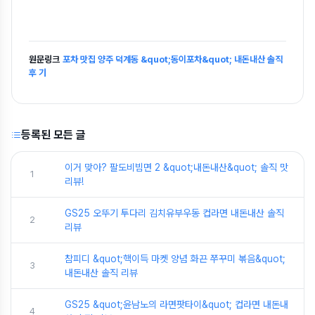
원문링크
포차 맛집 양주 덕계동 &quot;동이포차&quot; 내돈내산 솔직
후 기
등록된 모든 글
이거 맞아? 팔도비빔면 2 &quot;내돈내산&quot; 솔직 맛
1
리뷰!
GS25 오뚜기 투다리 김치유부우동 컵라면 내돈내산 솔직
2
리뷰
참피디 &quot;핵이득 마켓 양념 화끈 쭈꾸미 볶음&quot;
3
내돈내산 솔직 리뷰
GS25 &quot;윤남노의 라면팟타이&quot; 컵라면 내돈내
4