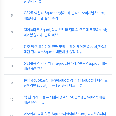
산 솔직 리뷰
GS25 막걸리 &quot;쿠켓X보해 솔티드 오리지날&quot;
5
내돈내산 리얼 솔직 후기
핵이득마켓 &quot;먹방 유튜버 만리의 쭈꾸미 짜장&quot;
6
먹어봤습니다. 솔직 리뷰
강추 댕추 오랜만에 진짜 맛있는 라면 세이면 &quot;진실의
7
미간 잔치국수&quot; 내돈내산 솔직 리뷰
불닭볶음면 덤벼! 하림 &quot;용가리불볶음면&quot; 내돈
8
내산 솔직후기
농심 &quot;오징어짬뽕&quot; vs 하림 &quot;더 미식 오
9
징어라면&quot; 내돈내산 솔직 비교 리뷰
백 년 가게 의정부 제일시장 &quot;곰보냉면&quot; 내돈
10
내산 솔직 리뷰
이모카세 요즘 핫플 &quot;나영이네&quot; 다녀왔습니다