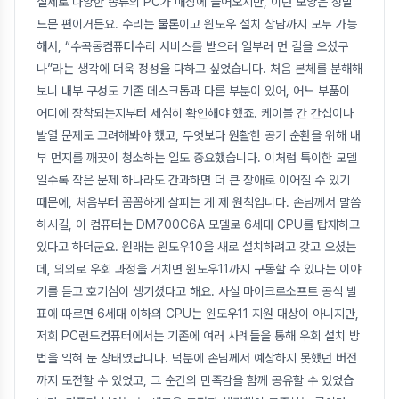
실제로 다양한 종류의 PC가 매장에 들어오지만, 이런 모양은 정말
드문 편이거든요. 수리는 물론이고 윈도우 설치 상담까지 모두 가능
해서, “수곡동컴퓨터수리 서비스를 받으러 일부러 먼 길을 오셨구
나”라는 생각에 더욱 정성을 다하고 싶었습니다. 처음 본체를 분해해
보니 내부 구성도 기존 데스크톱과 다른 부분이 있어, 어느 부품이
어디에 장착되는지부터 세심히 확인해야 했죠. 케이블 간 간섭이나
발열 문제도 고려해봐야 했고, 무엇보다 원활한 공기 순환을 위해 내
부 먼지를 깨끗이 청소하는 일도 중요했습니다. 이처럼 특이한 모델
일수록 작은 문제 하나라도 간과하면 더 큰 장애로 이어질 수 있기
때문에, 처음부터 꼼꼼하게 살피는 게 제 원칙입니다. 손님께서 말씀
하시길, 이 컴퓨터는 DM700C6A 모델로 6세대 CPU를 탑재하고
있다고 하더군요. 원래는 윈도우10을 새로 설치하려고 갖고 오셨는
데, 의외로 우회 과정을 거치면 윈도우11까지 구동할 수 있다는 이야
기를 듣고 호기심이 생기셨다고 해요. 사실 마이크로소프트 공식 발
표에 따르면 6세대 이하의 CPU는 윈도우11 지원 대상이 아니지만,
저희 PC랜드컴퓨터에서는 기존에 여러 사례들을 통해 우회 설치 방
법을 익혀 둔 상태였답니다. 덕분에 손님께서 예상하지 못했던 버전
까지 도전할 수 있었고, 그 순간의 만족감을 함께 공유할 수 있었습