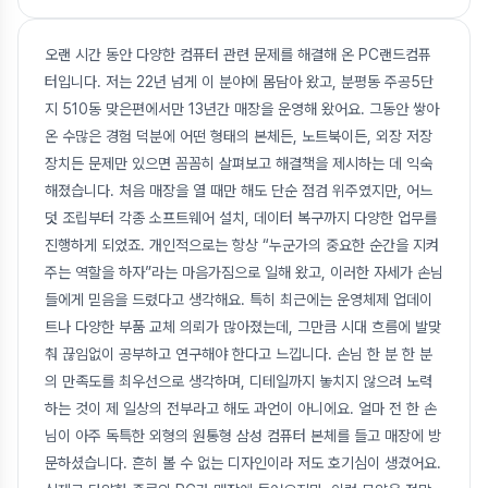
오랜 시간 동안 다양한 컴퓨터 관련 문제를 해결해 온 PC랜드컴퓨
터입니다. 저는 22년 넘게 이 분야에 몸담아 왔고, 분평동 주공5단
지 510동 맞은편에서만 13년간 매장을 운영해 왔어요. 그동안 쌓아
온 수많은 경험 덕분에 어떤 형태의 본체든, 노트북이든, 외장 저장
장치든 문제만 있으면 꼼꼼히 살펴보고 해결책을 제시하는 데 익숙
해졌습니다. 처음 매장을 열 때만 해도 단순 점검 위주였지만, 어느
덧 조립부터 각종 소프트웨어 설치, 데이터 복구까지 다양한 업무를
진행하게 되었죠. 개인적으로는 항상 “누군가의 중요한 순간을 지켜
주는 역할을 하자”라는 마음가짐으로 일해 왔고, 이러한 자세가 손님
들에게 믿음을 드렸다고 생각해요. 특히 최근에는 운영체제 업데이
트나 다양한 부품 교체 의뢰가 많아졌는데, 그만큼 시대 흐름에 발맞
춰 끊임없이 공부하고 연구해야 한다고 느낍니다. 손님 한 분 한 분
의 만족도를 최우선으로 생각하며, 디테일까지 놓치지 않으려 노력
하는 것이 제 일상의 전부라고 해도 과언이 아니에요. 얼마 전 한 손
님이 아주 독특한 외형의 원통형 삼성 컴퓨터 본체를 들고 매장에 방
문하셨습니다. 흔히 볼 수 없는 디자인이라 저도 호기심이 생겼어요.