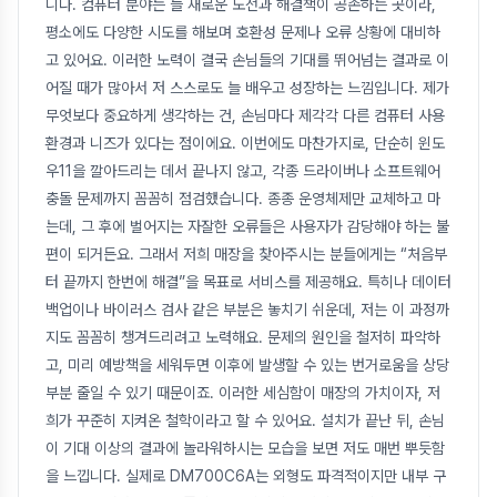
니다. 컴퓨터 분야는 늘 새로운 도전과 해결책이 공존하는 곳이라,
평소에도 다양한 시도를 해보며 호환성 문제나 오류 상황에 대비하
고 있어요. 이러한 노력이 결국 손님들의 기대를 뛰어넘는 결과로 이
어질 때가 많아서 저 스스로도 늘 배우고 성장하는 느낌입니다. 제가
무엇보다 중요하게 생각하는 건, 손님마다 제각각 다른 컴퓨터 사용
환경과 니즈가 있다는 점이에요. 이번에도 마찬가지로, 단순히 윈도
우11을 깔아드리는 데서 끝나지 않고, 각종 드라이버나 소프트웨어
충돌 문제까지 꼼꼼히 점검했습니다. 종종 운영체제만 교체하고 마
는데, 그 후에 벌어지는 자잘한 오류들은 사용자가 감당해야 하는 불
편이 되거든요. 그래서 저희 매장을 찾아주시는 분들에게는 “처음부
터 끝까지 한번에 해결”을 목표로 서비스를 제공해요. 특히나 데이터
백업이나 바이러스 검사 같은 부분은 놓치기 쉬운데, 저는 이 과정까
지도 꼼꼼히 챙겨드리려고 노력해요. 문제의 원인을 철저히 파악하
고, 미리 예방책을 세워두면 이후에 발생할 수 있는 번거로움을 상당
부분 줄일 수 있기 때문이죠. 이러한 세심함이 매장의 가치이자, 저
희가 꾸준히 지켜온 철학이라고 할 수 있어요. 설치가 끝난 뒤, 손님
이 기대 이상의 결과에 놀라워하시는 모습을 보면 저도 매번 뿌듯함
을 느낍니다. 실제로 DM700C6A는 외형도 파격적이지만 내부 구