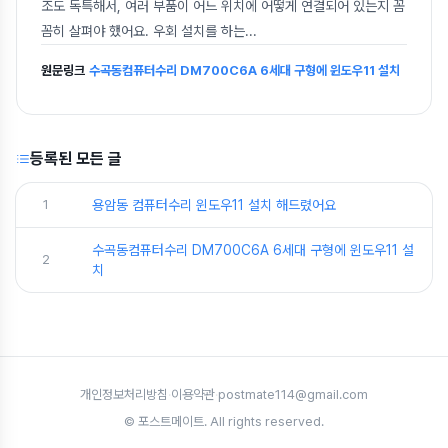
조도 독특해서, 여러 부품이 어느 위치에 어떻게 연결되어 있는지 꼼
꼼히 살펴야 했어요. 우회 설치를 하는
...
원문링크
수곡동컴퓨터수리 DM700C6A 6세대 구형에 윈도우11 설치
등록된 모든 글
1
용암동 컴퓨터수리 윈도우11 설치 해드렸어요
수곡동컴퓨터수리 DM700C6A 6세대 구형에 윈도우11 설
2
치
개인정보처리방침
·
이용약관
·
postmate114@gmail.com
© 포스트메이트. All rights reserved.