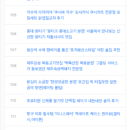
약수역 이자카야 '쿠시바 약수' 오사카식 쿠시카츠 전문점 모
105
듬세트 닭껍질교자 후기
홍대 뭉티기 '뭉티크 홍대소고기 본점' 서울에서 만나보는 신
106
선한 뭉티기 차돌사시미 맛집
107
용산역 수제 햄버거를 품은 '포차용산스타일' 야장 술집 추천
제주감성 목동고기맛집 '백록산장 목동본점' 그릴링 서비스
108
가 돋보였던 제주숙성백돼지 전문점
왕십리 소곱창 '한양양곱창 본점' 또간집 픽 터질듯한 알찬
109
곱의 향연(웨이팅 꿀팁)
110
프로티원 신제품 딸기맛 단백질 쉐이크 내돈내산 솔직 후기
짱구 덕후 필수템 '미니스웨어' 맥세이프 케이스 찐리뷰(갤럭
111
시,아이폰)