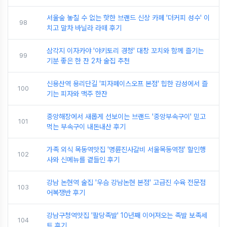
서울숲 놓칠 수 없는 핫한 브랜드 신상 카페 '더커피 성수' 이
98
치고 말차 바닐라 라떼 후기
삼각지 이자카야 '야키토리 경청' 대창 꼬치와 함께 즐기는
99
기분 좋은 한 잔 2차 술집 추천
신용산역 용리단길 '피자페이스오프 본점' 힙한 감성에서 즐
100
기는 피자와 맥주 한잔
중앙해장에서 새롭게 선보이는 브랜드 '중앙부속구이' 믿고
101
먹는 부속구이 내돈내산 후기
가족 외식 목동역맛집 '명륜진사갈비 서울목동역점' 할인행
102
사와 신메뉴를 곁들인 후기
강남 논현역 술집 '우슴 강남논현 본점' 고급진 수육 전문점
103
어복쟁반 후기
강남구청역맛집 '팔당족발' 10년째 이어져오는 족발 보족세
104
트 후기