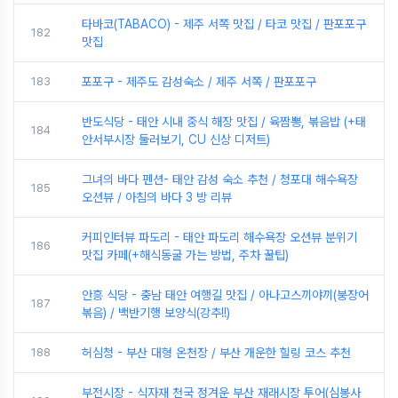
타바코(TABACO) - 제주 서쪽 맛집 / 타코 맛집 / 판포포구
182
맛집
183
포포구 - 제주도 감성숙소 / 제주 서쪽 / 판포포구
반도식당 - 태안 시내 중식 해장 맛집 / 육짬뽕, 볶음밥 (+태
184
안서부시장 둘러보기, CU 신상 디저트)
그녀의 바다 펜션- 태안 감성 숙소 추천 / 청포대 해수욕장
185
오션뷰 / 아침의 바다 3 방 리뷰
커피인터뷰 파도리 - 태안 파도리 해수욕장 오션뷰 분위기
186
맛집 카페(+해식동굴 가는 방법, 주차 꿀팁)
안흥 식당 - 충남 태안 여행길 맛집 / 아나고스끼야끼(붕장어
187
볶음) / 백반기행 보양식(강추!!)
188
허심청 - 부산 대형 온천장 / 부산 개운한 힐링 코스 추천
부전시장 - 식자재 천국 정겨운 부산 재래시장 투어(심봉사