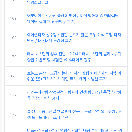
양념소갈비살
어부이야기 - 사당 숙성회 맛집 / 제철 방어회 강추(바다당
168
웨이팅 실패 후 성공방문 후기)
에이셉피자 성수점 - 힙한 분위기 얇은 도우 이색 토핑 피자
169
맛집 / 내돈내산 또간집 후기
메시 x 스탠리 성수 팝업 - GOAT 메시, 스탠리 콜라보 / 다
170
양한 이벤트 및 체험존 /이색데이트 강추
트웰브 남산 - 고급진 분위기 사진 맛집 카페 / 좌석 예약 아
171
쉬운 점(+크리스마스 대형 트리, 테라스 남산 후기)
김인복의광평 삼성본점 - 평린이 인생 평양냉면 등극 / 삼성
172
동 직장인 회식 성지
놀잇터 - 송리단길 백골뱅이 전문 레트로 감성 요리주점 / 인
173
생 토마토해장파스타 추천
더플라스틱클라이밍 염창점 - 힙한 매장 분위기의의 간식 카