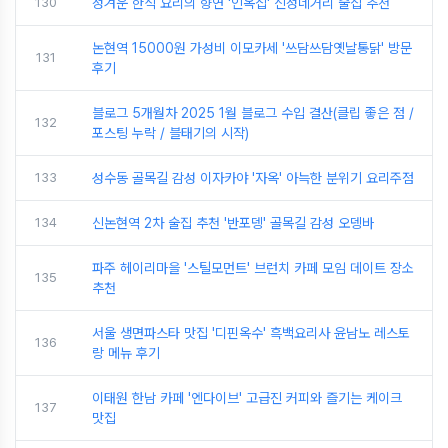
130
정겨운 한식 요리의 향연 '인옥집' 신정네거리 술집 추천
논현역 15000원 가성비 이모카세 '쓰담쓰담옛날통닭' 방문
131
후기
블로그 5개월차 2025 1월 블로그 수입 결산(클립 좋은 점 /
132
포스팅 누락 / 블태기의 시작)
133
성수동 골목길 감성 이자카야 '자옥' 아늑한 분위기 요리주점
134
신논현역 2차 술집 추천 '반포뎅' 골목길 감성 오뎅바
파주 헤이리마을 '스틸모먼트' 브런치 카페 모임 데이트 장소
135
추천
서울 생면파스타 맛집 '디핀옥수' 흑백요리사 윤남노 레스토
136
랑 메뉴 후기
이태원 한남 카페 '엔다이브' 고급진 커피와 즐기는 케이크
137
맛집