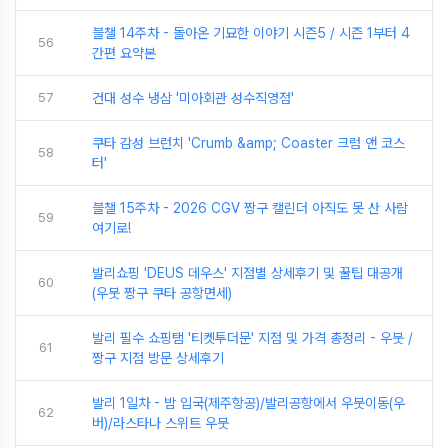
블챌 14주차 - 돌아온 기묘한 이야기 시즌5 / 시즌 1부터 4
56
간편 요약본
57
건대 성수 냉삼 '미아회관 성수직영점'
쿠타 감성 브런치 'Crumb &amp; Coaster 크럼 앤 코스
58
터'
블챌 15주차 - 2026 CGV 짱구 캘린더 아직도 못 산 사람
59
여기로!
발리쇼핑 'DEUS 데우스' 지점별 상세후기 및 꿀팁 대공개
60
(우붓 짱구 쿠타 공항면세)
발리 필수 쇼핑탬 '티켓투더문' 지점 및 가격 총정리 - 우붓 /
61
짱구 지점 방문 상세후기
발리 1일차 - 밤 입국(제주항공)/발리공항에서 우붓이동(우
62
버)/라스타나 스위트 우붓