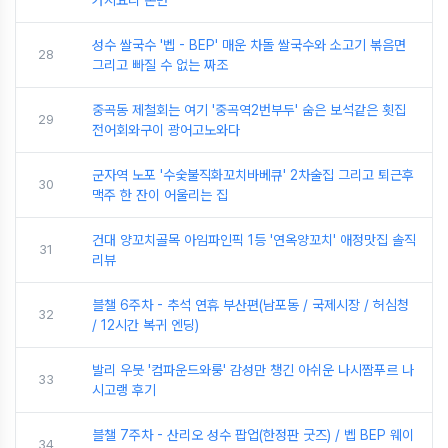
성수 쌀국수 '벱 - BEP' 매운 차돌 쌀국수와 소고기 볶음면
28
그리고 빠질 수 없는 짜조
중곡동 제철회는 여기 '중곡역2번부두' 숨은 보석같은 횟집
29
전어회와구이 광어고노와다
군자역 노포 '수숯불직화꼬치바베큐' 2차술집 그리고 퇴근후
30
맥주 한 잔이 어울리는 집
건대 양꼬치골목 아임파인픽 1등 '연옥양꼬치' 애정맛집 솔직
31
리뷰
블챌 6주차 - 추석 연휴 부산편(남포동 / 국제시장 / 허심청
32
/ 12시간 복귀 엔딩)
발리 우붓 '컴파운드와룽' 감성만 챙긴 아쉬운 나시짬푸르 나
33
시고랭 후기
블챌 7주차 - 산리오 성수 팝업(한정판 굿즈) / 벱 BEP 웨이
34