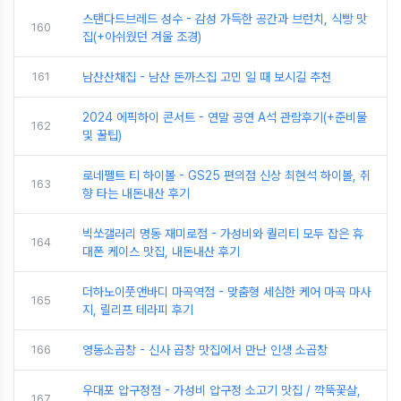
스탠다드브레드 성수 - 감성 가득한 공간과 브런치, 식빵 맛
160
집(+아쉬웠던 겨울 조경)
161
남산산채집 - 남산 돈까스집 고민 일 때 보시길 추천
2024 에픽하이 콘서트 - 연말 공연 A석 관람후기(+준비물
162
및 꿀팁)
로네펠트 티 하이볼 - GS25 편의점 신상 최현석 하이볼, 취
163
향 타는 내돈내산 후기
빅쏘갤러리 명동 재미로점 - 가성비와 퀄리티 모두 잡은 휴
164
대폰 케이스 맛집, 내돈내산 후기
더하노이풋앤바디 마곡역점 - 맞춤형 세심한 케어 마곡 마사
165
지, 릴리프 테라피 후기
166
영동소곱창 - 신사 곱창 맛집에서 만난 인생 소곱창
우대포 압구정점 - 가성비 압구정 소고기 맛집 / 깍뚝꽃살,
167