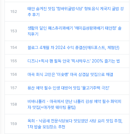
태안 숨겨진 맛집 '함바위굴밥식당' 향토음식 게국지 굴밥 강
152
추 후기
생활의 달인 패스츄리꽈배기 '해미읍성왕꽈배기 태안점' 솔
153
직후기
154
블로그 4개월 차 2024 수익 총결산(애드포스트, 체험단)
155
디즈니+픽사 팬 필독 안국 '픽사하우스' 200% 즐기는 법
156
마곡 회식 고민은 '미숯랭' 마곡 삼겹살 맛집으로 해결
157
용산 예약 필수 인생 대방어 맛집 '물고기주택 극진'
비바나폴리 - 마곡에서 만난 나폴리 감성 예약 필수 화덕피
158
자 맛집(+마가렛 웨이팅 꿀팁)
옥희 - 낙곱새 전문식당보다 맛있었던 사당 요리 맛집 주점,
159
1차 밥술 모임장소 추천