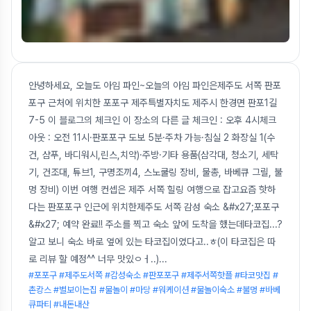
안녕하세요, 오늘도 아임 파인~오늘의 아임 파인은제주도 서쪽 판포
포구 근처에 위치한 포포구 제주특별자치도 제주시 한경면 판포1길
7-5 이 블로그의 체크인 이 장소의 다른 글 체크인 : 오후 4시체크
아웃 : 오전 11시·판포포구 도보 5분·주차 가능·침실 2 화장실 1(수
건, 샴푸, 바디워시,린스,치약)·주방·기타 용품(삼각대, 청소기, 세탁
기, 건조대, 튜브1, 구명조끼4, 스노쿨링 장비, 물총, 바베큐 그릴, 불
멍 장비) 이번 여행 컨셉은 제주 서쪽 힐링 여행으로 잡고요즘 핫하
다는 판포포구 인근에 위치한제주도 서쪽 감성 숙소 &#x27;포포구
&#x27; 예약 완료!! 주소를 찍고 숙소 앞에 도착을 했는데타코집...?
알고 보니 숙소 바로 옆에 있는 타코집이였다고..ㅎ(이 타코집은 따
로 리뷰 할 예정^^ 너무 맛있ㅇㅓ..)
...
#포포구 #제주도서쪽 #감성숙소 #판포포구 #제주서쪽핫플 #타코맛집 #
촌캉스 #별보이는집 #물놀이 #마당 #워케이션 #물놀이숙소 #불멍 #바베
큐파티 #내돈내산