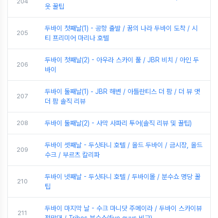
204
웃 꿀팁
두바이 첫째날(1) - 공항 출발 / 꿈의 나라 두바이 도착 / 시
205
티 프리미어 마리나 호텔
두바이 첫째날(2) - 아우라 스카이 풀 / JBR 비치 / 아인 두
206
바이
두바이 둘째날(1) - JBR 해변 / 아틀란티스 더 팜 / 더 뷰 앳
207
더 팜 솔직 리뷰
208
두바이 둘째날(2) - 사막 사파리 투어(솔직 리뷰 및 꿀팁)
두바이 셋째날 - 두싯타니 호텔 / 올드 두바이 / 금시장, 올드
209
수크 / 부르츠 칼리파
두바이 넷째날 - 두싯타니 호텔 / 두바이몰 / 분수쇼 명당 꿀
210
팁
두바이 마지막 날 - 수크 마니닷 주메이라 / 두바이 스카이뷰
211
전망대 / Tribes 분수쇼(five guys 비교)