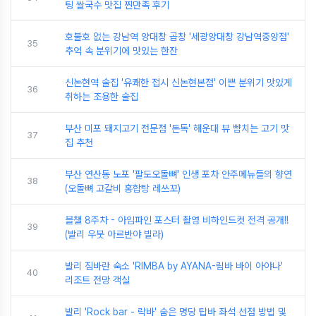
팅 쌀국수 맛집 찐만족 후기
호불호 없는 강남역 양대창 곱창 '세광양대창 강남역중앙점'
35
추억 속 분위기에 맛있는 한잔
신논현역 술집 '유쾌한 접시 신논현본점' 이쁜 분위기 맛있게
36
취하는 조용한 술집
부산 미포 돼지고기 전문점 '돈독' 해운대 뷰 뺨치는 고기 맛
37
집 추천
부산 연산동 노포 '팔도오돌뼈' 인생 포차 안주메뉴들의 향연
38
(오돌뼈 고갈비 홍합탕 레쓰꼬)
블챌 8주차 - 아임파인 포스터 촬영 비하인드컷 전격 공개!!
39
(발리 우붓 아르반야 빌라)
발리 짐바란 숙소 'RIMBA by AYANA-림바 바이 아야나'
40
리조트 전망 객실
발리 'Rock bar - 락바' 숨은 명당 탑바 좌석 선점 방법 및