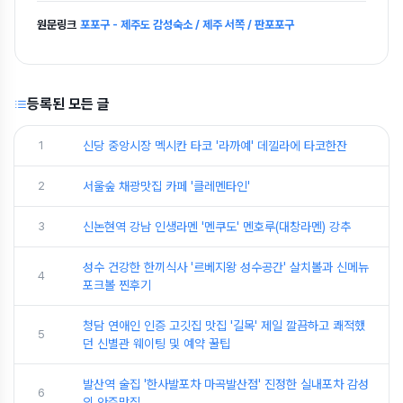
원문링크
포포구 - 제주도 감성숙소 / 제주 서쪽 / 판포포구
등록된 모든 글
1
신당 중앙시장 멕시칸 타코 '라까예' 데낄라에 타코한잔
2
서울숲 채광맛집 카페 '클레멘타인'
3
신논현역 강남 인생라멘 '멘쿠도' 멘호루(대창라멘) 강추
성수 건강한 한끼식사 '르베지왕 성수공간' 살치볼과 신메뉴
4
포크볼 찐후기
청담 연애인 인증 고깃집 맛집 '길목' 제일 깔끔하고 쾌적했
5
던 신별관 웨이팅 및 예약 꿀팁
발산역 술집 '한사발포차 마곡발산점' 진정한 실내포차 감성
6
의 안주맛집