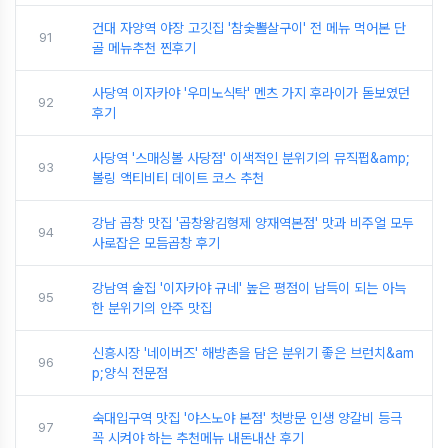
건대 자양역 야장 고깃집 '참숯뽈살구이' 전 메뉴 먹어본 단
91
골 메뉴추천 찐후기
사당역 이자카야 '우미노식탁' 멘츠 가지 후라이가 돋보였던
92
후기
사당역 '스매싱볼 사당점' 이색적인 분위기의 뮤직펍&amp;
93
볼링 액티비티 데이트 코스 추천
강남 곱창 맛집 '곱창왕김형제 양재역본점' 맛과 비주얼 모두
94
사로잡은 모듬곱창 후기
강남역 술집 '이자카야 규네' 높은 평점이 납득이 되는 아늑
95
한 분위기의 안주 맛집
신흥시장 '네이버즈' 해방촌을 담은 분위기 좋은 브런치&am
96
p;양식 전문점
숙대입구역 맛집 '야스노야 본점' 첫방문 인생 양갈비 등극
97
꼭 시켜야 하는 추천메뉴 내돈내산 후기