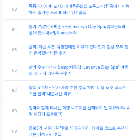
목동이자카야 '오사카비이루룸술집 오목교역점' 룸에서 아늑
63
하게 즐기는 가성비 최강 안주술집
발리 2일차(1)-피손우붓/Lavanya Day Spa/컴파운드와
64
룽/우붓시내쇼핑&amp;투어
발리 '피손 우붓' 유명한데엔 이유가 있다 맛과 감성 모두 챙
65
긴 완벽했던 방문 후기
발리 우붓 마사지&amp;네일샵 'Lavanya Day Spa' 여행
66
의 첫 시작 대만족 찐후기
블챌 5주차 - 남자 가방 추천 분크 '헤이 더블 포켓 크로스
67
스몰 블랙' 내돈내산 리뷰
엄마와 함께 떠나는 여행 나고야를 선택하게 된 이유!!(3박 4
68
일 여행기 프롤로그)
종로3가 서순라길 '옐로 드래곤 커리' 데이트 코스로 추천드
69
리는 감성 커리맛집