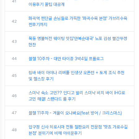
41
이용후기 꿀팁 대공개
화곡역 찐단골 손님들로 가득한 '화곡수육 본점' 가브리수육
42
찐후기까지
목동 명불허전 웨이팅 맛집'만복순대국' 노포 감성 빨간뚜껑
43
한잔
44
블챌 10주차 - 대만 타이중 3박4일 프롤로그
림바 바이 아야나 리버풀 인생샷 오픈런 + 토게 조식 추천
45
및 헬스장 후기
스미냑 숙소 고민?? 인디고 발리 스미냑 비치 바이 IHG로
46
고민 해결! 스탠다드 룸 후기
47
블챌 11주차 - 겨울이 오나봐요(feat 방어 / 크리스마스)
압구정 신사 히로시마 전통 철판요리 전문점 '핫쵸 가로수길
48
본점' 분위기에 비해 아쉬운후기