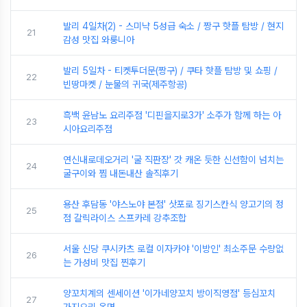
발리 4일차(2) - 스미냑 5성급 숙소 / 짱구 핫플 탐방 / 현지
21
감성 맛집 와룽니아
발리 5일차 - 티켓투더문(짱구) / 쿠타 핫플 탐방 및 쇼핑 /
22
빈땅마켓 / 눈물의 귀국(제주항공)
흑백 윤남노 요리주점 '디핀을지로3가' 소주가 함께 하는 아
23
시아요리주점
연신내로데오거리 '굴 직판장' 갓 캐온 듯한 신선함이 넘치는
24
굴구이와 찜 내돈내산 솔직후기
용산 후담동 '야스노야 본점' 삿포로 징기스칸식 양고기의 정
25
점 갈릭라이스 스프카레 강추조합
서울 신당 쿠시카츠 로컬 이자카야 '이방인' 최소주문 수량없
26
는 가성비 맛집 찐후기
양꼬치계의 센세이션 '이가네양꼬치 방이직영점' 등심꼬치
27
가지요리 온면