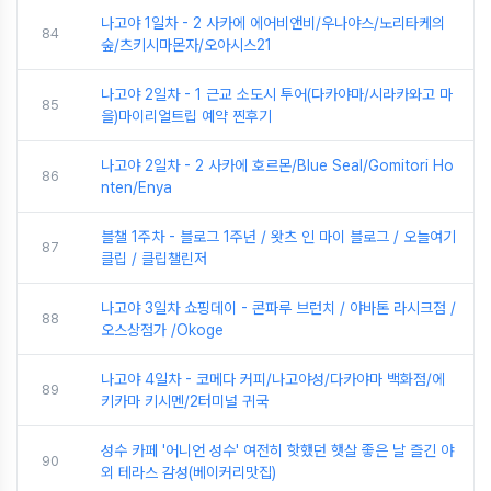
나고야 1일차 - 2 사카에 에어비앤비/우나야스/노리타케의
84
숲/츠키시마몬자/오아시스21
나고야 2일차 - 1 근교 소도시 투어(다카야마/시라카와고 마
85
을)마이리얼트립 예약 찐후기
나고야 2일차 - 2 사카에 호르몬/Blue Seal/Gomitori Ho
86
nten/Enya
블챌 1주차 - 블로그 1주년 / 왓츠 인 마이 블로그 / 오늘여기
87
클립 / 클립챌린저
나고야 3일차 쇼핑데이 - 콘파루 브런치 / 야바톤 라시크점 /
88
오스상점가 /Okoge
나고야 4일차 - 코메다 커피/나고야성/다카야마 백화점/에
89
키카마 키시멘/2터미널 귀국
성수 카페 '어니언 성수' 여전히 핫했던 햇살 좋은 날 즐긴 야
90
외 테라스 감성(베이커리맛집)