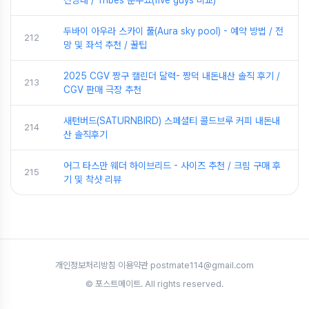
두바이 아우라 스카이 풀(Aura sky pool) - 예약 방법 / 전
212
망 및 좌석 추천 / 꿀팁
2025 CGV 짱구 캘린더 달력- 짱덕 내돈내산 솔직 후기 /
213
CGV 판매 극장 추천
새턴버드(SATURNBIRD) 스페셜티 콜드브루 커피 내돈내
214
산 솔직후기
어그 타스만 웨더 하이브리드 - 사이즈 추천 / 크림 구매 후
215
기 및 착샷 리뷰
개인정보처리방침
·
이용약관
·
postmate114@gmail.com
© 포스트메이트. All rights reserved.