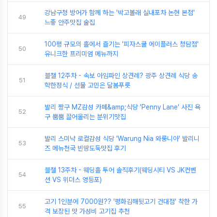
강남구청 방어가 함께 하는 '박고볼래 실내포차 논현 본점'
49
느좋 안주맛집 술집
100평 규모의 홀에서 즐기는 '피자스쿨 에이플러스 청담점'
50
유니크한 프리미엄 메뉴까지
블챌 12주차 - 속보 아임파인 상견례? 광주 상견례 식당 송
51
학한정식 / 선물 고민은 달봄푸릇
발리 짱구 MZ감성 카페&amp;식당 'Penny Lane' 사진 욕
52
구 뿜뿜 끌어올리는 분위기맛집
발리 스미냑 로컬감성 식당 'Warung Nia 와룽니아' 발리니
53
즈 메뉴천국 빈땅도둑맛집 후기
블챌 13주차 - 웨딩홀 투어 솔직후기(웨딩시티 VS JK컨벤
54
션 VS 위더스 영등포)
고기 1인분에 7000원?? '평화김해뒷고기 건대점' 착한 가
55
격 보장된 맛 가성비 고기집 추천