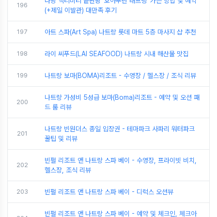
다낭 액티비티 끝판왕 '호아푸탄 래프팅' 가는 방법 및 예약
196
(+제일 이발관) 대만족 후기
197
아트 스파(Art Spa) 나트랑 롯데 마트 5층 마사지 샵 추천
198
라이 씨푸드(LAI SEAFOOD) 나트랑 시내 해산물 맛집
199
나트랑 보마(BOMA)리조트 - 수영장 / 헬스장 / 조식 리뷰
나트랑 가성비 5성급 보마(Boma)리조트 - 예약 및 오션 패
200
드 룸 리뷰
나트랑 빈원더스 종일 입장권 - 테마파크 사파리 워터파크
201
꿀팁 및 리뷰
빈펄 리조트 앤 나트랑 스파 베이 - 수영장, 프라이빗 비치,
202
헬스장, 조식 리뷰
203
빈펄 리조트 앤 나트랑 스파 베이 - 디럭스 오션뷰
빈펄 리조트 앤 나트랑 스파 베이 - 예약 및 체크인, 체크아