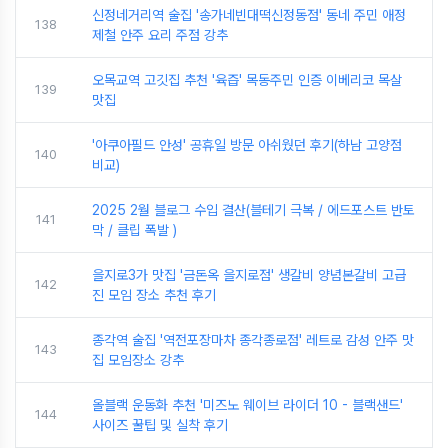
신정네거리역 술집 '송가네빈대떡신정동점' 동네 주민 애정
138
제철 안주 요리 주점 강추
오목교역 고깃집 추천 '육즙' 목동주민 인증 이베리코 목살
139
맛집
'아쿠아필드 안성' 공휴일 방문 아쉬웠던 후기(하남 고양점
140
비교)
2025 2월 블로그 수입 결산(블테기 극복 / 에드포스트 반토
141
막 / 클립 폭발 )
을지로3가 맛집 '금돈옥 을지로점' 생갈비 양념본갈비 고급
142
진 모임 장소 추천 후기
종각역 술집 '역전포장마차 종각종로점' 레트로 감성 안주 맛
143
집 모임장소 강추
올블랙 운동화 추천 '미즈노 웨이브 라이더 10 - 블랙샌드'
144
사이즈 꿀팁 및 실착 후기