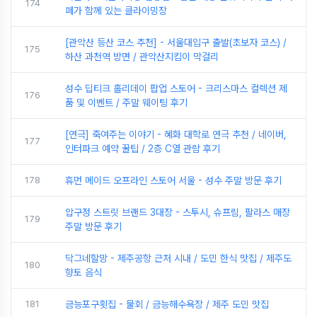
174
페가 함께 있는 클라이밍장
[관악산 등산 코스 추천] - 서울대입구 출발(초보자 코스) /
175
하산 과천역 방면 / 관악산지킴이 막걸리
성수 딥티크 홀리데이 팝업 스토어 - 크리스마스 컬렉션 제
176
품 및 이벤트 / 주말 웨이팅 후기
[연극] 죽여주는 이야기 - 혜화 대학로 연극 추천 / 네이버,
177
인터파크 예약 꿀팁 / 2층 C열 관람 후기
178
휴먼 메이드 오프라인 스토어 서울 - 성수 주말 방문 후기
압구정 스트릿 브랜드 3대장 - 스투시, 슈프림, 팔라스 매장
179
주말 방문 후기
닥그네할망 - 제주공항 근처 시내 / 도민 한식 맛집 / 제주도
180
향토 음식
181
금능포구횟집 - 물회 / 금능해수욕장 / 제주 도민 맛집