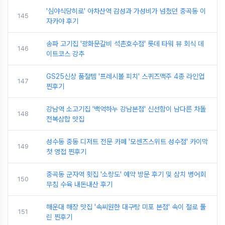
'심야식당히로' 아차산역 감성과 가성비가 넘쳤던 중곡동 이
145
자카야 후기
송파 고기집 '광화문갈비 석촌호수점' 롯데 타워 뷰 회식 데
146
이트코스 강추
GS25신상 품절템 '프레시볼 피치' 스퀴즈맥주 4종 라인업
147
찐후기
강남역 소고기집 '백억하누 강남본점' 신선함이 남다른 차돌
148
전복삼합 맛집
성수동 중동 디저트 전문 카페 '모센즈스위트 성수점' 카이막
149
첫 영접 찐후기
중곡동 군자역 횟집 '소랑도' 예약 방문 후기 및 삼치 병어회
150
무침 수육 내돈내산 후기
해운대 해장 맛집 '속씨원한 대구탕 미포 본점' 속이 절로 풀
151
린 찐후기