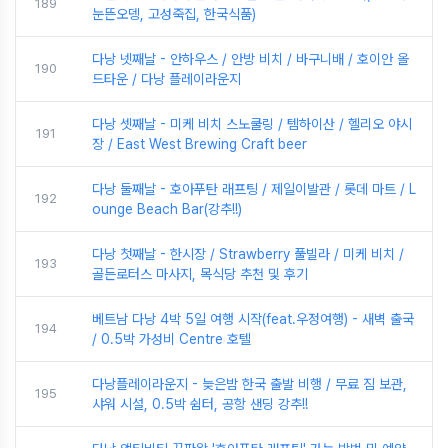
189
눈뜬오뎅, 고성죽집, 한국식품)
다낭 넷째날 - 안하우스 / 안방 비치 / 바구니배 / 호이안 올
190
드타운 / 다낭 플레이라운지
다낭 셋째날 - 미케 비치 스노쿨링 / 템하이산 / 헬리오 야시
191
장 / East West Brewing Craft beer
다낭 둘째날 - 호아푸탄 래프팅 / 제일이발관 / 롯데 마트 / L
192
ounge Beach Bar(강추!!)
다낭 첫째날 - 한시장 / Strawberry 풀빌라 / 미케 비치 /
193
골든로터스 마사지, 목식당 추천 및 후기
베트남 다낭 4박 5일 여행 시작(feat.우정여행) - 새벽 출국
194
/ 0.5박 가성비 Centre 호텔
다낭플레이라운지 - 늦은밤 한국 출발 비행 / 무료 짐 보관,
195
샤워 시설, 0.5박 쉼터, 공항 샌딩 강추!!