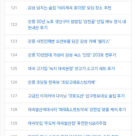
121
감성 넘치는 술집 '아리계곡 종각점' 모임 장소 추천
강릉 30년 노포 생선구이 쌈밥집 '감천골' 단일 메뉴 정식 내
122
돈내산 후기
123
강릉 사천진해변 오션뷰를 담은 감성 카페 '쉘리스'
124
강릉 10만원대 가성비 감성 숙소 '단잠' 203호 찐후기
125
마곡 고기집 '녹지 마곡본점' 양고기 소고기 세트 후기
126
강릉 초당동 한옥뷰 '초당고래로스팅카페'
127
고급진 이자카야 다이닝 '갓포도산' 압구정로데오 술집 후기
128
마곡발산역마사지 '파워&소프트약속' 강한압 맞춤 케어 후기
129
마곡맛집 '주도락 마곡발산점' 퓨전한식요리주점