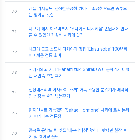
잠실 먹자골목 '진성한우곱창 방이점' 소곱창으로만 승부보
70
는 방이동 맛집
나고야 메시 히쯔마부시 '우나야스 니시키점' 만원대에 만나
71
볼 수 있었던 가성비 사카에 맛집
나고야 근교 소도시 다카야마 맛집 'Ebisu soba' 100년째
72
이어져온 전통 소바
시라카와고 카페 'Hanamizuki Shirakawa' 분위기가 다했
73
던 대만족 추천 후기
신정네거리역 이자카야 '쯔끼' 아늑 조용한 분위기가 매력적
74
인 신정동 술집 방문후기
현지인들로 가득했던 'Sakae Hormone' 사카에 로컬 분위
75
기 야키니쿠 전문점
중곡동 윤남노 픽 맛집 '대구참막창' 핫하디 핫했던 현장 후
76
기 및 웨이팅 꿀팁