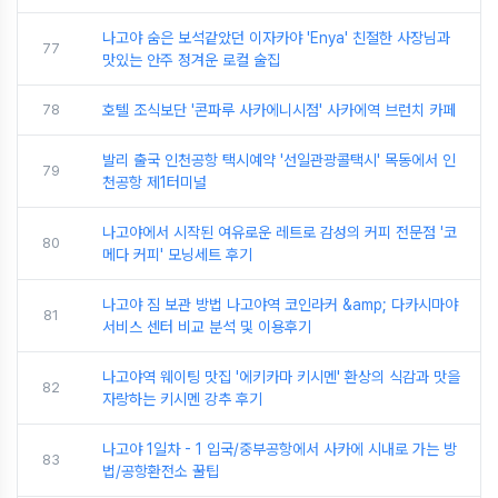
나고야 숨은 보석같았던 이자카야 'Enya' 친절한 사장님과
77
맛있는 안주 정겨운 로컬 술집
78
호텔 조식보단 '콘파루 사카에니시점' 사카에역 브런치 카페
발리 출국 인천공항 택시예약 '선일관광콜택시' 목동에서 인
79
천공항 제1터미널
나고야에서 시작된 여유로운 레트로 감성의 커피 전문점 '코
80
메다 커피' 모닝세트 후기
나고야 짐 보관 방법 나고야역 코인라커 &amp; 다카시마야
81
서비스 센터 비교 분석 및 이용후기
나고야역 웨이팅 맛집 '에키카마 키시멘' 환상의 식감과 맛을
82
자랑하는 키시멘 강추 후기
나고야 1일차 - 1 입국/중부공항에서 사카에 시내로 가는 방
83
법/공항환전소 꿀팁