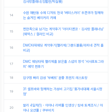
김사랑플래너/김활란/탁살롱)
수원 매탄동 수제 디저트 천국 '버터스카이' 두쫀쿠가 함께하
14
는 숨겨진 베이커리 카페
찐만족으로 남기는 계약후기 '아이티앤코 - 김사랑 플래너님'
15
(웨덱스 / 컬러인 비교)
DMC타워웨딩 계약후기(펠리체/그랜드볼룸/라피네 견적 홀
16
비교)
DMC 웨딩타워 펠리체홀 밝은홀 스냅의 정석 '서사포토그라
17
피' 예약 찐후기
18
압구정 빠리 감성 '부베트' 분좋 프렌치 레스토랑
31 셀프바와 함께하는 가성비 고기집 '홍가네대패 서울시청
19
점'
발리 4일차(1) - 아야나 리버풀 인생샷 / 림바 토케조식 / 아
20
야나 오션풀 / 쿠부비치