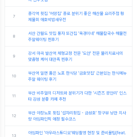
종각역 횟집 '어망집' 종로 분위기 좋은 해산물 요리주점 황
7
제물회 애호박밥새우전
서산 간월도 맛집 풍자 또간집 '옥경이네' 해물칼국수 해물전
8
주말웨이팅 찐후기
강서 마곡 발산역 체형교정 전문 '도안' 전문 물리치료사의
9
맞춤형 케어 대만족 찐후기
부산역 밀면 품은 노포 한식당 '금호맛집' 근본있는 한식메뉴
10
주말 웨이팅 후기
부산 비주얼의 디저트와 분위기가 다한 '시즌즈 광안리' 인스
11
타 감성 분좋 카페 추천
부산 야장노포 횟집 '섭자리횟집 - 금성호' 항구뷰 낭만 치사
12
량 아임파인픽 애정 필수코스
아임파인 '아우라스튜디오'웨딩촬영 현장 및 준비꿀팁(feat.
13