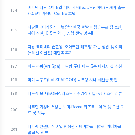
베트남 다낭 4박 5일 여행 시작(feat.우정여행) - 새벽 출국
194
/ 0.5박 가성비 Centre 호텔
다낭플레이라운지 - 늦은밤 한국 출발 비행 / 무료 짐 보관,
195
샤워 시설, 0.5박 쉼터, 공항 샌딩 강추!!
다낭 액티비티 끝판왕 '호아푸탄 래프팅' 가는 방법 및 예약
196
(+제일 이발관) 대만족 후기
197
아트 스파(Art Spa) 나트랑 롯데 마트 5층 마사지 샵 추천
198
라이 씨푸드(LAI SEAFOOD) 나트랑 시내 해산물 맛집
199
나트랑 보마(BOMA)리조트 - 수영장 / 헬스장 / 조식 리뷰
나트랑 가성비 5성급 보마(Boma)리조트 - 예약 및 오션 패
200
드 룸 리뷰
나트랑 빈원더스 종일 입장권 - 테마파크 사파리 워터파크
201
꿀팁 및 리뷰