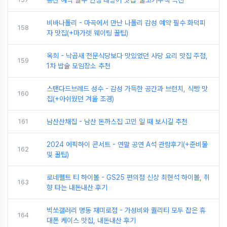
비바나폴리 - 마곡에서 만난 나폴리 감성 예약 필수 화덕피
158
자 맛집(+마가렛 웨이팅 꿀팁)
옥희 - 낙곱새 전문식당보다 맛있었던 사당 요리 맛집 주점,
159
1차 밥술 모임장소 추천
스탠다드브레드 성수 - 감성 가득한 공간과 브런치, 식빵 맛
160
집(+아쉬웠던 겨울 조경)
161
남산산채집 - 남산 돈까스집 고민 일 때 보시길 추천
2024 에픽하이 콘서트 - 연말 공연 A석 관람후기(+준비물
162
및 꿀팁)
로네펠트 티 하이볼 - GS25 편의점 신상 최현석 하이볼, 취
163
향 타는 내돈내산 후기
빅쏘갤러리 명동 재미로점 - 가성비와 퀄리티 모두 잡은 휴
164
대폰 케이스 맛집, 내돈내산 후기