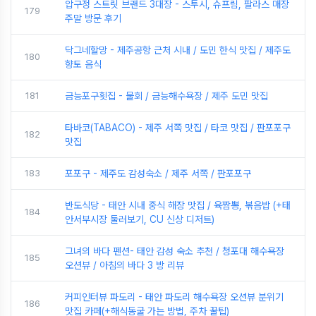
압구정 스트릿 브랜드 3대장 - 스투시, 슈프림, 팔라스 매장
179
주말 방문 후기
닥그네할망 - 제주공항 근처 시내 / 도민 한식 맛집 / 제주도
180
향토 음식
181
금능포구횟집 - 물회 / 금능해수욕장 / 제주 도민 맛집
타바코(TABACO) - 제주 서쪽 맛집 / 타코 맛집 / 판포포구
182
맛집
183
포포구 - 제주도 감성숙소 / 제주 서쪽 / 판포포구
반도식당 - 태안 시내 중식 해장 맛집 / 육짬뽕, 볶음밥 (+태
184
안서부시장 둘러보기, CU 신상 디저트)
그녀의 바다 펜션- 태안 감성 숙소 추천 / 청포대 해수욕장
185
오션뷰 / 아침의 바다 3 방 리뷰
커피인터뷰 파도리 - 태안 파도리 해수욕장 오션뷰 분위기
186
맛집 카페(+해식동굴 가는 방법, 주차 꿀팁)