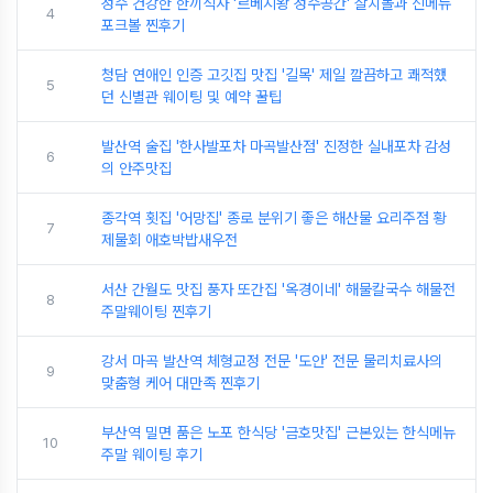
성수 건강한 한끼식사 '르베지왕 성수공간' 살치볼과 신메뉴
4
포크볼 찐후기
청담 연애인 인증 고깃집 맛집 '길목' 제일 깔끔하고 쾌적했
5
던 신별관 웨이팅 및 예약 꿀팁
발산역 술집 '한사발포차 마곡발산점' 진정한 실내포차 감성
6
의 안주맛집
종각역 횟집 '어망집' 종로 분위기 좋은 해산물 요리주점 황
7
제물회 애호박밥새우전
서산 간월도 맛집 풍자 또간집 '옥경이네' 해물칼국수 해물전
8
주말웨이팅 찐후기
강서 마곡 발산역 체형교정 전문 '도안' 전문 물리치료사의
9
맞춤형 케어 대만족 찐후기
부산역 밀면 품은 노포 한식당 '금호맛집' 근본있는 한식메뉴
10
주말 웨이팅 후기