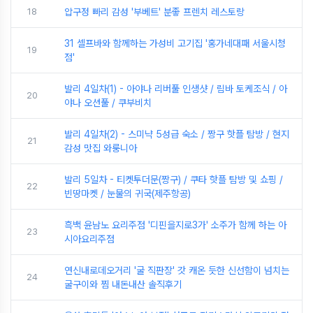
18
압구정 빠리 감성 '부베트' 분좋 프렌치 레스토랑
31 셀프바와 함께하는 가성비 고기집 '홍가네대패 서울시청
19
점'
발리 4일차(1) - 아야나 리버풀 인생샷 / 림바 토케조식 / 아
20
야나 오션풀 / 쿠부비치
발리 4일차(2) - 스미냑 5성급 숙소 / 짱구 핫플 탐방 / 현지
21
감성 맛집 와룽니아
발리 5일차 - 티켓투더문(짱구) / 쿠타 핫플 탐방 및 쇼핑 /
22
빈땅마켓 / 눈물의 귀국(제주항공)
흑백 윤남노 요리주점 '디핀을지로3가' 소주가 함께 하는 아
23
시아요리주점
연신내로데오거리 '굴 직판장' 갓 캐온 듯한 신선함이 넘치는
24
굴구이와 찜 내돈내산 솔직후기