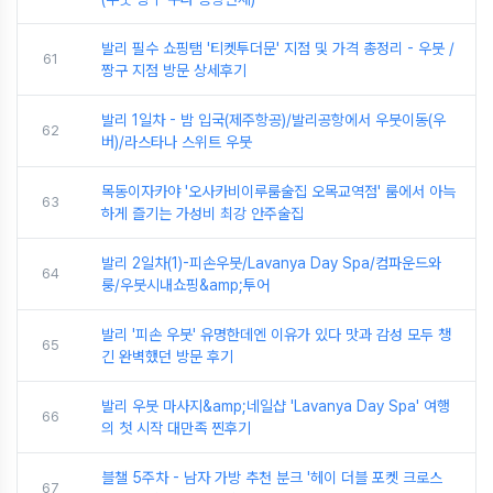
발리 필수 쇼핑탬 '티켓투더문' 지점 및 가격 총정리 - 우붓 /
61
짱구 지점 방문 상세후기
발리 1일차 - 밤 입국(제주항공)/발리공항에서 우붓이동(우
62
버)/라스타나 스위트 우붓
목동이자카야 '오사카비이루룸술집 오목교역점' 룸에서 아늑
63
하게 즐기는 가성비 최강 안주술집
발리 2일차(1)-피손우붓/Lavanya Day Spa/컴파운드와
64
룽/우붓시내쇼핑&amp;투어
발리 '피손 우붓' 유명한데엔 이유가 있다 맛과 감성 모두 챙
65
긴 완벽했던 방문 후기
발리 우붓 마사지&amp;네일샵 'Lavanya Day Spa' 여행
66
의 첫 시작 대만족 찐후기
블챌 5주차 - 남자 가방 추천 분크 '헤이 더블 포켓 크로스
67