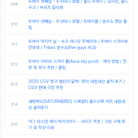
두바이 셋째날 - 두싯타니 호텔 / 올드 두바이 / 금시장, 올드
209
수크 / 부르츠 칼리파
두바이 넷째날 - 두싯타니 호텔 / 두바이몰 / 분수쇼 명당 꿀
210
팁
두바이 마지막 날 - 수크 마니닷 주메이라 / 두바이 스카이뷰
211
전망대 / Tribes 분수쇼(five guys 비교)
두바이 아우라 스카이 풀(Aura sky pool) - 예약 방법 / 전
212
망 및 좌석 추천 / 꿀팁
2025 CGV 짱구 캘린더 달력- 짱덕 내돈내산 솔직 후기 /
213
CGV 판매 극장 추천
새턴버드(SATURNBIRD) 스페셜티 콜드브루 커피 내돈내
214
산 솔직후기
어그 타스만 웨더 하이브리드 - 사이즈 추천 / 크림 구매 후
215
기 및 착샷 리뷰