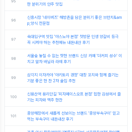
95
한 분위기의 안주 맛집
신흥시장 '네이버즈' 해방촌을 담은 분위기 좋은 브런치&am
96
p;양식 전문점
숙대입구역 맛집 '야스노야 본점' 첫방문 인생 양갈비 등극
97
꼭 시켜야 하는 추천메뉴 내돈내산 후기
서울숲 놓칠 수 없는 핫한 브랜드 신상 카페 '더커피 성수' 이
98
치고 말차 바닐라 라떼 후기
삼각지 이자카야 '야키토리 경청' 대창 꼬치와 함께 즐기는
99
기분 좋은 한 잔 2차 술집 추천
신용산역 용리단길 '피자페이스오프 본점' 힙한 감성에서 즐
100
기는 피자와 맥주 한잔
중앙해장에서 새롭게 선보이는 브랜드 '중앙부속구이' 믿고
101
먹는 부속구이 내돈내산 후기