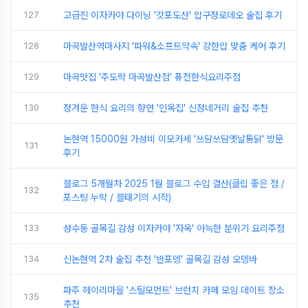
127
고급진 이자카야 다이닝 '갓포도산' 압구정로데오 술집 후기
128
마곡발산역마사지 '파워&소프트약속' 강한압 맞춤 케어 후기
129
마곡맛집 '주도락 마곡발산점' 퓨전한식요리주점
130
정겨운 한식 요리의 향연 '인옥집' 신정네거리 술집 추천
논현역 15000원 가성비 이모카세 '쓰담쓰담옛날통닭' 방문
131
후기
블로그 5개월차 2025 1월 블로그 수입 결산(클립 좋은 점 /
132
포스팅 누락 / 블태기의 시작)
133
성수동 골목길 감성 이자카야 '자옥' 아늑한 분위기 요리주점
134
신논현역 2차 술집 추천 '반포뎅' 골목길 감성 오뎅바
파주 헤이리마을 '스틸모먼트' 브런치 카페 모임 데이트 장소
135
추천