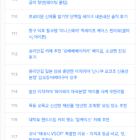
곱의 향연(웨이팅 꿀팁)
110
프로티원 신제품 딸기맛 단백질 쉐이크 내돈내산 솔직 후기
짱구 덕후 필수템 '미니스웨어' 맥세이프 케이스 찐리뷰(갤럭
111
시,아이폰)
송리단길 카페 추천 '오베베베이커리' 베이글, 소금빵 진심
112
후기
용리단길 일본 감성 충만한 이자카야 '닌니쿠 요코초 신용산
113
본점' 갑오징어버터구이 강추
114
발산 이자카야 '와이와이 마곡본점' 하이볼 사케 무한리필
115
목동 오목교 신선한 해산물 '만선항 조개찜' 모임 장소 추천
116
대학로 핸드드립 커피 명소 '알케믹스' 카페 추천
꼬냑 '헤네시 VSOP' 특별한 이유 - 가격과 등급 비교, 맛,
117
활용법 총정리