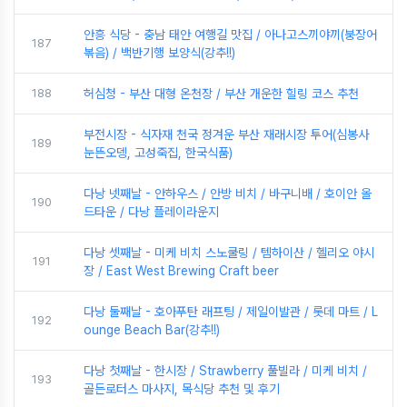
안흥 식당 - 충남 태안 여행길 맛집 / 아나고스끼야끼(붕장어
187
볶음) / 백반기행 보양식(강추!!)
188
허심청 - 부산 대형 온천장 / 부산 개운한 힐링 코스 추천
부전시장 - 식자재 천국 정겨운 부산 재래시장 투어(심봉사
189
눈뜬오뎅, 고성죽집, 한국식품)
다낭 넷째날 - 안하우스 / 안방 비치 / 바구니배 / 호이안 올
190
드타운 / 다낭 플레이라운지
다낭 셋째날 - 미케 비치 스노쿨링 / 템하이산 / 헬리오 야시
191
장 / East West Brewing Craft beer
다낭 둘째날 - 호아푸탄 래프팅 / 제일이발관 / 롯데 마트 / L
192
ounge Beach Bar(강추!!)
다낭 첫째날 - 한시장 / Strawberry 풀빌라 / 미케 비치 /
193
골든로터스 마사지, 목식당 추천 및 후기