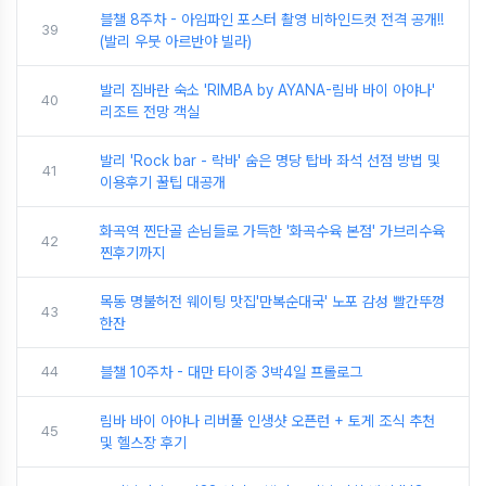
블챌 8주차 - 아임파인 포스터 촬영 비하인드컷 전격 공개!!
39
(발리 우붓 아르반야 빌라)
발리 짐바란 숙소 'RIMBA by AYANA-림바 바이 아야나'
40
리조트 전망 객실
발리 'Rock bar - 락바' 숨은 명당 탑바 좌석 선점 방법 및
41
이용후기 꿀팁 대공개
화곡역 찐단골 손님들로 가득한 '화곡수육 본점' 가브리수육
42
찐후기까지
목동 명불허전 웨이팅 맛집'만복순대국' 노포 감성 빨간뚜껑
43
한잔
44
블챌 10주차 - 대만 타이중 3박4일 프롤로그
림바 바이 아야나 리버풀 인생샷 오픈런 + 토게 조식 추천
45
및 헬스장 후기