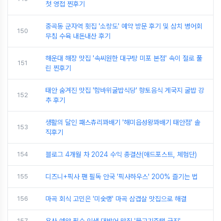
첫 영접 찐후기
중곡동 군자역 횟집 '소랑도' 예약 방문 후기 및 삼치 병어회
150
무침 수육 내돈내산 후기
해운대 해장 맛집 '속씨원한 대구탕 미포 본점' 속이 절로 풀
151
린 찐후기
태안 숨겨진 맛집 '함바위굴밥식당' 향토음식 게국지 굴밥 강
152
추 후기
생활의 달인 패스츄리꽈배기 '해미읍성왕꽈배기 태안점' 솔
153
직후기
154
블로그 4개월 차 2024 수익 총결산(애드포스트, 체험단)
155
디즈니+픽사 팬 필독 안국 '픽사하우스' 200% 즐기는 법
156
마곡 회식 고민은 '미숯랭' 마곡 삼겹살 맛집으로 해결
157
용산 예약 필수 인생 대방어 맛집 '물고기주택 극진'