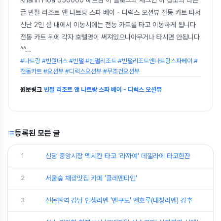
글 빈펄 리조트 앤 나트랑 스파 베이 - 디럭스 오션뷰 전동 카트 타서
신난 2인 섬 내에서 이동시에는 전동 카트를 타고 이동하게 됩니다
전동 카트 뒤에 각자 호텔명이 써져있으니아무거나 타시면 안됩니다
^^
...
#나트랑 #빈원더스 #빈펄 #빈펄리조트 #빈펄리조트앤나트랑스파베이 #
전동카트 #오션뷰 #디럭스오션뷰 #무조건오션뷰
원문링크
빈펄 리조트 앤 나트랑 스파 베이 - 디럭스 오션뷰
등록된 모든 글
1
신당 중앙시장 멕시칸 타코 '라까예' 데낄라에 타코한잔
2
서울숲 채광맛집 카페 '클레멘타인'
3
신논현역 강남 인생라멘 '멘쿠도' 멘호루(대창라멘) 강추