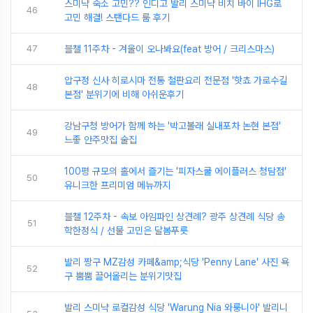
스미냑 숙소 고민?? 인디고 발리 스미냑 비치 바이 IHG로
46
고민 해결! 스탠다드 룸 후기
47
블챌 11주차 - 겨울이 오나봐요(feat 방어 / 크리스마스)
압구정 신사 히로시마 전통 철판요리 전문점 '핫쵸 가로수길
48
본점' 분위기에 비해 아쉬운후기
강남구청 방어가 함께 하는 '박고볼래 실내포차 논현 본점'
49
느좋 안주맛집 술집
100평 규모의 홀에서 즐기는 '피자스쿨 에이플러스 청담점'
50
유니크한 프리미엄 메뉴까지
블챌 12주차 - 속보 아임파인 상견례? 광주 상견례 식당 송
51
학한정식 / 선물 고민은 달봄푸릇
발리 짱구 MZ감성 카페&amp;식당 'Penny Lane' 사진 욕
52
구 뿜뿜 끌어올리는 분위기맛집
발리 스미냑 로컬감성 식당 'Warung Nia 와룽니아' 발리니