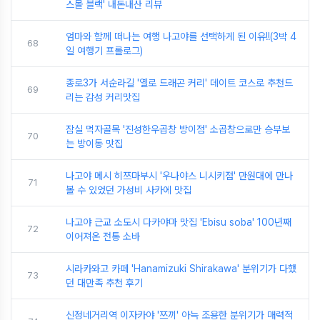
스몰 블랙' 내돈내산 리뷰
엄마와 함께 떠나는 여행 나고야를 선택하게 된 이유!!(3박 4
68
일 여행기 프롤로그)
종로3가 서순라길 '옐로 드래곤 커리' 데이트 코스로 추천드
69
리는 감성 커리맛집
잠실 먹자골목 '진성한우곱창 방이점' 소곱창으로만 승부보
70
는 방이동 맛집
나고야 메시 히쯔마부시 '우나야스 니시키점' 만원대에 만나
71
볼 수 있었던 가성비 사카에 맛집
나고야 근교 소도시 다카야마 맛집 'Ebisu soba' 100년째
72
이어져온 전통 소바
시라카와고 카페 'Hanamizuki Shirakawa' 분위기가 다했
73
던 대만족 추천 후기
신정네거리역 이자카야 '쯔끼' 아늑 조용한 분위기가 매력적