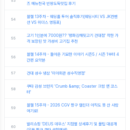
53
즈 메뉴천국 빈땅도둑맛집 후기
블챌 13주차 - 웨딩홀 투어 솔직후기(웨딩시티 VS JK컨벤
54
션 VS 위더스 영등포)
고기 1인분에 7000원?? '평화김해뒷고기 건대점' 착한 가
55
격 보장된 맛 가성비 고기집 추천
블챌 14주차 - 돌아온 기묘한 이야기 시즌5 / 시즌 1부터 4
56
간편 요약본
57
건대 성수 냉삼 '미아회관 성수직영점'
쿠타 감성 브런치 'Crumb &amp; Coaster 크럼 앤 코스
58
터'
블챌 15주차 - 2026 CGV 짱구 캘린더 아직도 못 산 사람
59
여기로!
발리쇼핑 'DEUS 데우스' 지점별 상세후기 및 꿀팁 대공개
60
(우붓 짱구 쿠타 공항면세)