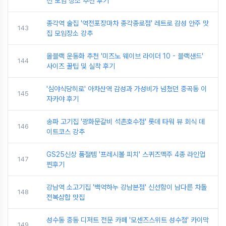
진 모임 장소 추천 후기
종각역 술집 '역전포장마차 종각종로점' 레트로 감성 안주 맛
143
집 모임장소 강추
올블랙 운동화 추천 '미즈노 웨이브 라이더 10 - 블랙샌드'
144
사이즈 꿀팁 및 실착 후기
'심야식당히로' 아차산역 감성과 가성비가 넘쳤던 중곡동 이
145
자카야 후기
송파 고기집 '광화문갈비 석촌호수점' 롯데 타워 뷰 회식 데
146
이트코스 강추
GS25신상 품절템 '프레시볼 피치' 스퀴즈맥주 4종 라인업
147
찐후기
강남역 소고기집 '백억하누 강남본점' 신선함이 남다른 차돌
148
전복삼합 맛집
성수동 중동 디저트 전문 카페 '모센즈스위트 성수점' 카이막
149