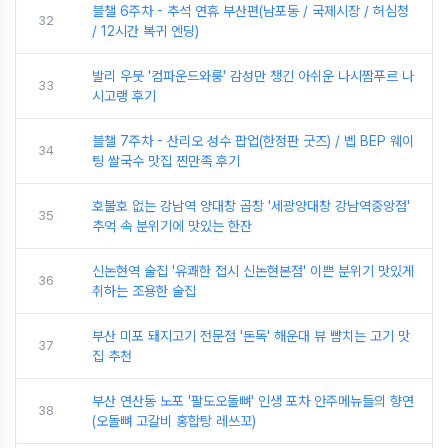
블챌 6주차 - 추석 연휴 부산편(남포동 / 국제시장 / 허심청
32
/ 12시간 복귀 엔딩)
발리 우붓 '컴파운드와룽' 감성만 챙긴 아쉬운 나시짬푸르 나
33
시고랭 후기
블챌 7주차 - 산리오 성수 팝업(한정판 굿즈) / 벱 BEP 웨이
34
팅 쌀국수 맛집 찐만족 후기
호불호 없는 강남역 양대창 곱창 '세광양대창 강남역중앙점'
35
추억 속 분위기에 맛있는 한잔
신논현역 술집 '유쾌한 접시 신논현본점' 이쁜 분위기 맛있게
36
취하는 조용한 술집
부산 미포 돼지고기 전문점 '돈독' 해운대 뷰 뺨치는 고기 맛
37
집 추천
부산 연산동 노포 '팔도오돌뼈' 인생 포차 안주메뉴들의 향연
38
(오돌뼈 고갈비 홍합탕 레쓰꼬)