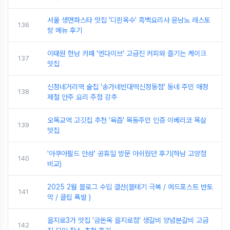
서울 생면파스타 맛집 '디핀옥수' 흑백요리사 윤남노 레스토
136
랑 메뉴 후기
이태원 한남 카페 '엔다이브' 고급진 커피와 즐기는 케이크
137
맛집
신정네거리역 술집 '송가네빈대떡신정동점' 동네 주민 애정
138
제철 안주 요리 주점 강추
오목교역 고깃집 추천 '육즙' 목동주민 인증 이베리코 목살
139
맛집
'아쿠아필드 안성' 공휴일 방문 아쉬웠던 후기(하남 고양점
140
비교)
2025 2월 블로그 수입 결산(블테기 극복 / 에드포스트 반토
141
막 / 클립 폭발 )
을지로3가 맛집 '금돈옥 을지로점' 생갈비 양념본갈비 고급
142