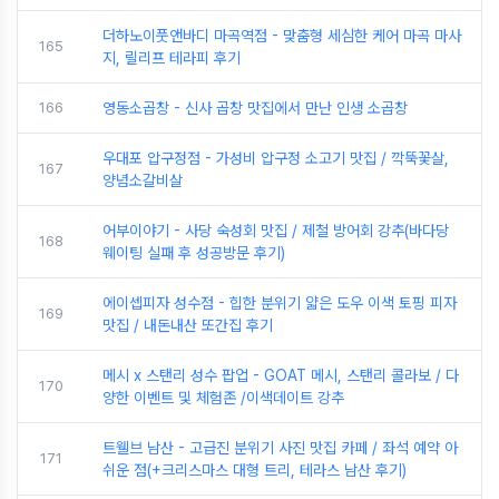
더하노이풋앤바디 마곡역점 - 맞춤형 세심한 케어 마곡 마사
165
지, 릴리프 테라피 후기
166
영동소곱창 - 신사 곱창 맛집에서 만난 인생 소곱창
우대포 압구정점 - 가성비 압구정 소고기 맛집 / 깍뚝꽃살,
167
양념소갈비살
어부이야기 - 사당 숙성회 맛집 / 제철 방어회 강추(바다당
168
웨이팅 실패 후 성공방문 후기)
에이셉피자 성수점 - 힙한 분위기 얇은 도우 이색 토핑 피자
169
맛집 / 내돈내산 또간집 후기
메시 x 스탠리 성수 팝업 - GOAT 메시, 스탠리 콜라보 / 다
170
양한 이벤트 및 체험존 /이색데이트 강추
트웰브 남산 - 고급진 분위기 사진 맛집 카페 / 좌석 예약 아
171
쉬운 점(+크리스마스 대형 트리, 테라스 남산 후기)