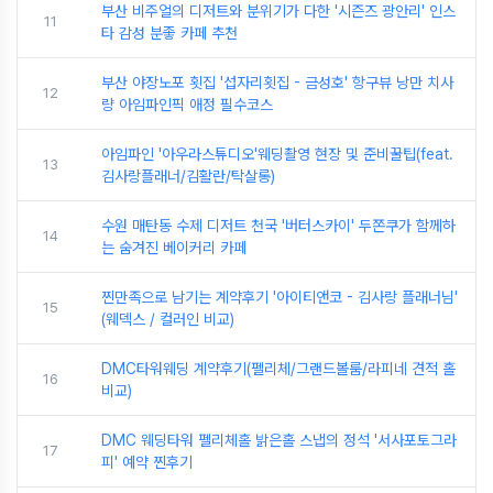
부산 비주얼의 디저트와 분위기가 다한 '시즌즈 광안리' 인스
11
타 감성 분좋 카페 추천
부산 야장노포 횟집 '섭자리횟집 - 금성호' 항구뷰 낭만 치사
12
량 아임파인픽 애정 필수코스
아임파인 '아우라스튜디오'웨딩촬영 현장 및 준비꿀팁(feat.
13
김사랑플래너/김활란/탁살롱)
수원 매탄동 수제 디저트 천국 '버터스카이' 두쫀쿠가 함께하
14
는 숨겨진 베이커리 카페
찐만족으로 남기는 계약후기 '아이티앤코 - 김사랑 플래너님'
15
(웨덱스 / 컬러인 비교)
DMC타워웨딩 계약후기(펠리체/그랜드볼룸/라피네 견적 홀
16
비교)
DMC 웨딩타워 펠리체홀 밝은홀 스냅의 정석 '서사포토그라
17
피' 예약 찐후기