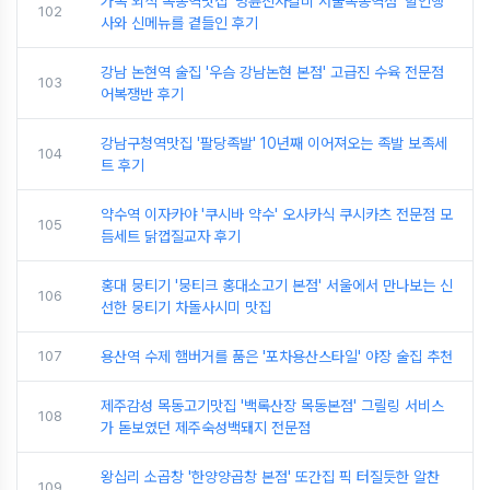
가족 외식 목동역맛집 '명륜진사갈비 서울목동역점' 할인행
102
사와 신메뉴를 곁들인 후기
강남 논현역 술집 '우슴 강남논현 본점' 고급진 수육 전문점
103
어복쟁반 후기
강남구청역맛집 '팔당족발' 10년째 이어져오는 족발 보족세
104
트 후기
약수역 이자카야 '쿠시바 약수' 오사카식 쿠시카츠 전문점 모
105
듬세트 닭껍질교자 후기
홍대 뭉티기 '뭉티크 홍대소고기 본점' 서울에서 만나보는 신
106
선한 뭉티기 차돌사시미 맛집
107
용산역 수제 햄버거를 품은 '포차용산스타일' 야장 술집 추천
제주감성 목동고기맛집 '백록산장 목동본점' 그릴링 서비스
108
가 돋보였던 제주숙성백돼지 전문점
왕십리 소곱창 '한양양곱창 본점' 또간집 픽 터질듯한 알찬
109