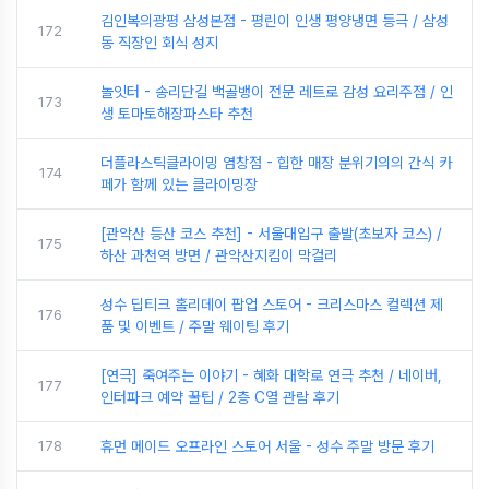
김인복의광평 삼성본점 - 평린이 인생 평양냉면 등극 / 삼성
172
동 직장인 회식 성지
놀잇터 - 송리단길 백골뱅이 전문 레트로 감성 요리주점 / 인
173
생 토마토해장파스타 추천
더플라스틱클라이밍 염창점 - 힙한 매장 분위기의의 간식 카
174
페가 함께 있는 클라이밍장
[관악산 등산 코스 추천] - 서울대입구 출발(초보자 코스) /
175
하산 과천역 방면 / 관악산지킴이 막걸리
성수 딥티크 홀리데이 팝업 스토어 - 크리스마스 컬렉션 제
176
품 및 이벤트 / 주말 웨이팅 후기
[연극] 죽여주는 이야기 - 혜화 대학로 연극 추천 / 네이버,
177
인터파크 예약 꿀팁 / 2층 C열 관람 후기
178
휴먼 메이드 오프라인 스토어 서울 - 성수 주말 방문 후기