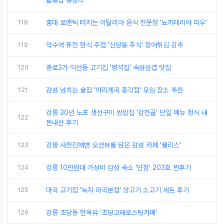
118
홍대 로맨틱 터지는 이탈리아 음식 전문점 '뇨끼테리아 피우'
119
약수역 퓨전 한식 주점 '신당동 주식' 장어튀김 강추
120
종로3가 익선동 고기집 '멍석집' 숙성삼겹 맛집
121
감성 넘치는 술집 '아리계곡 종각점' 모임 장소 추천
강릉 30년 노포 생선구이 쌈밥집 '감천골' 단일 메뉴 정식 내
122
돈내산 후기
123
강릉 사천진해변 오션뷰를 담은 감성 카페 '쉘리스'
124
강릉 10만원대 가성비 감성 숙소 '단잠' 203호 찐후기
125
마곡 고기집 '녹지 마곡본점' 양고기 소고기 세트 후기
126
강릉 초당동 한옥뷰 '초당고래로스팅카페'