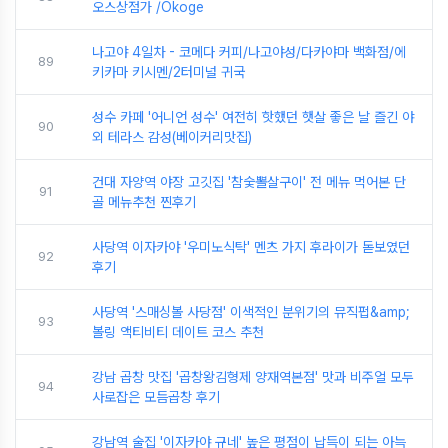
오스상점가 /Okoge
나고야 4일차 - 코메다 커피/나고야성/다카야마 백화점/에
89
키카마 키시멘/2터미널 귀국
성수 카페 '어니언 성수' 여전히 핫했던 햇살 좋은 날 즐긴 야
90
외 테라스 감성(베이커리맛집)
건대 자양역 야장 고깃집 '참숯뽈살구이' 전 메뉴 먹어본 단
91
골 메뉴추천 찐후기
사당역 이자카야 '우미노식탁' 멘츠 가지 후라이가 돋보였던
92
후기
사당역 '스매싱볼 사당점' 이색적인 분위기의 뮤직펍&amp;
93
볼링 액티비티 데이트 코스 추천
강남 곱창 맛집 '곱창왕김형제 양재역본점' 맛과 비주얼 모두
94
사로잡은 모듬곱창 후기
강남역 술집 '이자카야 규네' 높은 평점이 납득이 되는 아늑