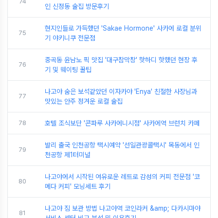
74
인 신정동 술집 방문후기
현지인들로 가득했던 'Sakae Hormone' 사카에 로컬 분위
75
기 야키니쿠 전문점
중곡동 윤남노 픽 맛집 '대구참막창' 핫하디 핫했던 현장 후
76
기 및 웨이팅 꿀팁
나고야 숨은 보석같았던 이자카야 'Enya' 친절한 사장님과
77
맛있는 안주 정겨운 로컬 술집
78
호텔 조식보단 '콘파루 사카에니시점' 사카에역 브런치 카페
발리 출국 인천공항 택시예약 '선일관광콜택시' 목동에서 인
79
천공항 제1터미널
나고야에서 시작된 여유로운 레트로 감성의 커피 전문점 '코
80
메다 커피' 모닝세트 후기
나고야 짐 보관 방법 나고야역 코인라커 &amp; 다카시마야
81
서비스 센터 비교 분석 및 이용후기