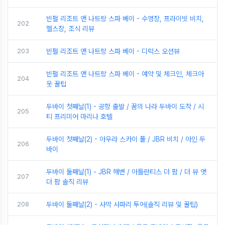
빈펄 리조트 앤 나트랑 스파 베이 - 수영장, 프라이빗 비치,
202
헬스장, 조식 리뷰
203
빈펄 리조트 앤 나트랑 스파 베이 - 디럭스 오션뷰
빈펄 리조트 앤 나트랑 스파 베이 - 예약 및 체크인, 체크아
204
웃 꿀팁
두바이 첫째날(1) - 공항 출발 / 꿈의 나라 두바이 도착 / 시
205
티 프리미어 마리나 호텔
두바이 첫째날(2) - 아우라 스카이 풀 / JBR 비치 / 아인 두
206
바이
두바이 둘째날(1) - JBR 해변 / 아틀란티스 더 팜 / 더 뷰 앳
207
더 팜 솔직 리뷰
208
두바이 둘째날(2) - 사막 사파리 투어(솔직 리뷰 및 꿀팁)