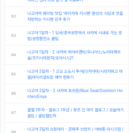
나고야역 웨이팅 맛집 '에키카마 키시멘' 환상의 식감과 맛을
82
자랑하는 키시멘 강추 후기
나고야 1일차 - 1 입국/중부공항에서 사카에 시내로 가는 방
83
법/공항환전소 꿀팁
나고야 1일차 - 2 사카에 에어비앤비/우나야스/노리타케의
84
숲/츠키시마몬자/오아시스21
나고야 2일차 - 1 근교 소도시 투어(다카야마/시라카와고 마
85
을)마이리얼트립 예약 찐후기
나고야 2일차 - 2 사카에 호르몬/Blue Seal/Gomitori Ho
86
nten/Enya
블챌 1주차 - 블로그 1주년 / 왓츠 인 마이 블로그 / 오늘여기
87
클립 / 클립챌린저
나고야 3일차 쇼핑데이 - 콘파루 브런치 / 야바톤 라시크점 /
88