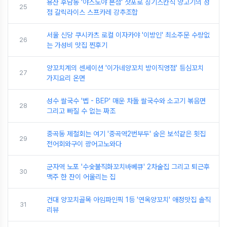
용산 후담동 '야스노야 본점' 삿포로 징기스칸식 양고기의 정
25
점 갈릭라이스 스프카레 강추조합
서울 신당 쿠시카츠 로컬 이자카야 '이방인' 최소주문 수량없
26
는 가성비 맛집 찐후기
양꼬치계의 센세이션 '이가네양꼬치 방이직영점' 등심꼬치
27
가지요리 온면
성수 쌀국수 '벱 - BEP' 매운 차돌 쌀국수와 소고기 볶음면
28
그리고 빠질 수 없는 짜조
중곡동 제철회는 여기 '중곡역2번부두' 숨은 보석같은 횟집
29
전어회와구이 광어고노와다
군자역 노포 '수숯불직화꼬치바베큐' 2차술집 그리고 퇴근후
30
맥주 한 잔이 어울리는 집
건대 양꼬치골목 아임파인픽 1등 '연옥양꼬치' 애정맛집 솔직
31
리뷰