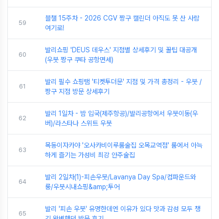
블챌 15주차 - 2026 CGV 짱구 캘린더 아직도 못 산 사람
59
여기로!
발리쇼핑 'DEUS 데우스' 지점별 상세후기 및 꿀팁 대공개
60
(우붓 짱구 쿠타 공항면세)
발리 필수 쇼핑탬 '티켓투더문' 지점 및 가격 총정리 - 우붓 /
61
짱구 지점 방문 상세후기
발리 1일차 - 밤 입국(제주항공)/발리공항에서 우붓이동(우
62
버)/라스타나 스위트 우붓
목동이자카야 '오사카비이루룸술집 오목교역점' 룸에서 아늑
63
하게 즐기는 가성비 최강 안주술집
발리 2일차(1)-피손우붓/Lavanya Day Spa/컴파운드와
64
룽/우붓시내쇼핑&amp;투어
발리 '피손 우붓' 유명한데엔 이유가 있다 맛과 감성 모두 챙
65
긴 완벽했던 방문 후기