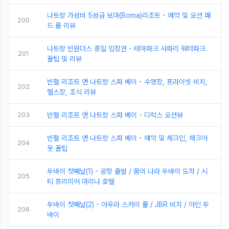
나트랑 가성비 5성급 보마(Boma)리조트 - 예약 및 오션 패
200
드 룸 리뷰
나트랑 빈원더스 종일 입장권 - 테마파크 사파리 워터파크
201
꿀팁 및 리뷰
빈펄 리조트 앤 나트랑 스파 베이 - 수영장, 프라이빗 비치,
202
헬스장, 조식 리뷰
203
빈펄 리조트 앤 나트랑 스파 베이 - 디럭스 오션뷰
빈펄 리조트 앤 나트랑 스파 베이 - 예약 및 체크인, 체크아
204
웃 꿀팁
두바이 첫째날(1) - 공항 출발 / 꿈의 나라 두바이 도착 / 시
205
티 프리미어 마리나 호텔
두바이 첫째날(2) - 아우라 스카이 풀 / JBR 비치 / 아인 두
206
바이