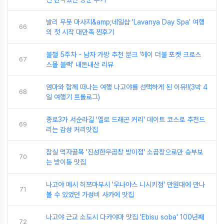
발리 우붓 마사지&amp;네일샵 'Lavanya Day Spa' 여행
66
의 첫 시작 대만족 찐후기
블챌 5주차 - 남자 가방 추천 분크 '헤이 더블 포켓 크로스
67
스몰 블랙' 내돈내산 리뷰
엄마와 함께 떠나는 여행 나고야를 선택하게 된 이유!!(3박 4
68
일 여행기 프롤로그)
종로3가 서순라길 '옐로 드래곤 커리' 데이트 코스로 추천드
69
리는 감성 커리맛집
잠실 먹자골목 '진성한우곱창 방이점' 소곱창으로만 승부보
70
는 방이동 맛집
나고야 메시 히쯔마부시 '우나야스 니시키점' 만원대에 만나
71
볼 수 있었던 가성비 사카에 맛집
나고야 근교 소도시 다카야마 맛집 'Ebisu soba' 100년째
72