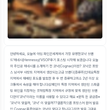
안녕하세요, 오늘에 아임 파인은세계에서 가장 유명한꼬냑 브랜
드'헤네시(Hennessy)'VSOP후기 포스팅 시작해 보겠습니다 오늘
의 주인공 헤네시를 소개하기 전 코냑(Cognac)이란? 꼬냑은 프랑
스 남서부 사랑트 지역에서 생산되는고급 브랜디(증류주)인데요특정
지역에서 재배된 포도를 발효한 후 두 번 증류하고최소 2년 이상 오
크통에서 숙성을 해야 합니다삼페인이 특정 지역에서 생산된 스파클
링 와인을 지칭하는 것처럼특정 지역에서 규정에 맞게 생산된 브랜
디만이'코냑'이라는 이름을 사용할 수 있다고 해요 ※문득 든 궁금증※
'꼬냑'이 맞을까, '코냑' 이 맞을까??결론적으론 프랑스어 원어 발음
인 Cognac표준어로는 코냑이 맞다고 합니다그치만 발음 그대로