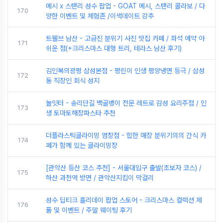
메시 x 스탠리 성수 팝업 - GOAT 메시, 스탠리 콜라보 / 다
170
양한 이벤트 및 체험존 /이색데이트 강추
트웰브 남산 - 고급진 분위기 사진 맛집 카페 / 좌석 예약 아
171
쉬운 점(+크리스마스 대형 트리, 테라스 남산 후기)
김인복의광평 삼성본점 - 평린이 인생 평양냉면 등극 / 삼성
172
동 직장인 회식 성지
놀잇터 - 송리단길 백골뱅이 전문 레트로 감성 요리주점 / 인
173
생 토마토해장파스타 추천
더플라스틱클라이밍 염창점 - 힙한 매장 분위기의의 간식 카
174
페가 함께 있는 클라이밍장
[관악산 등산 코스 추천] - 서울대입구 출발(초보자 코스) /
175
하산 과천역 방면 / 관악산지킴이 막걸리
성수 딥티크 홀리데이 팝업 스토어 - 크리스마스 컬렉션 제
176
품 및 이벤트 / 주말 웨이팅 후기