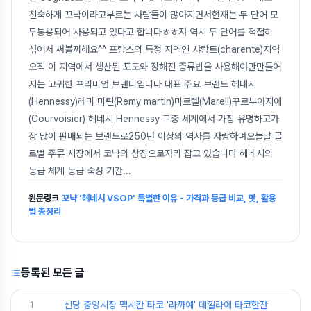
친숙하게 꼬냑이라고부르는 사람들이 많아지면서현재는 두 단어 모
두통용되어 사용되고 있다고 합니다ㅎㅎ저 역시 두 단어를 적절히
섞어서 써볼까해요^^ 프랑스의 특정 지역인 샤랑트(charente)지역
오직 이 지역에서 생산된 포도와 정해진 증류법을 사용해야만만들어
지는 고귀한 프리미엄 브랜디입니다 대표 주요 브랜드 헤네시
(Hennessy)레미 마틴(Remy martin)마르텔(Marell)꾸르부아지에
(Courvoisier) 헤네시 Hennessy 그중 세계에서 가장 유명하고가
장 많이 판매되는 브랜드로250년 이상의 역사를 자랑하며오늘날 글
로벌 주류 시장에서 코냑의 상징으로자리 잡고 있습니다 헤네시의
등급 체계 등급 숙성 기간
...
원문링크
꼬냑 '헤네시 VSOP' 특별한 이유 - 가격과 등급 비교, 맛, 활용
법 총정리
등록된 모든 글
1
신당 중앙시장 멕시칸 타코 '라까예' 데낄라에 타코한잔