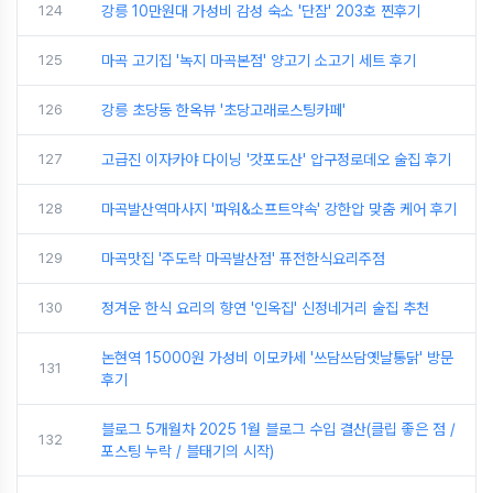
124
강릉 10만원대 가성비 감성 숙소 '단잠' 203호 찐후기
125
마곡 고기집 '녹지 마곡본점' 양고기 소고기 세트 후기
126
강릉 초당동 한옥뷰 '초당고래로스팅카페'
127
고급진 이자카야 다이닝 '갓포도산' 압구정로데오 술집 후기
128
마곡발산역마사지 '파워&소프트약속' 강한압 맞춤 케어 후기
129
마곡맛집 '주도락 마곡발산점' 퓨전한식요리주점
130
정겨운 한식 요리의 향연 '인옥집' 신정네거리 술집 추천
논현역 15000원 가성비 이모카세 '쓰담쓰담옛날통닭' 방문
131
후기
블로그 5개월차 2025 1월 블로그 수입 결산(클립 좋은 점 /
132
포스팅 누락 / 블태기의 시작)