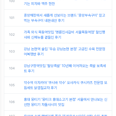
100
기는 피자와 맥주 한잔
중앙해장에서 새롭게 선보이는 브랜드 '중앙부속구이' 믿고
101
먹는 부속구이 내돈내산 후기
가족 외식 목동역맛집 '명륜진사갈비 서울목동역점' 할인행
102
사와 신메뉴를 곁들인 후기
강남 논현역 술집 '우슴 강남논현 본점' 고급진 수육 전문점
103
어복쟁반 후기
강남구청역맛집 '팔당족발' 10년째 이어져오는 족발 보족세
104
트 후기
약수역 이자카야 '쿠시바 약수' 오사카식 쿠시카츠 전문점 모
105
듬세트 닭껍질교자 후기
홍대 뭉티기 '뭉티크 홍대소고기 본점' 서울에서 만나보는 신
106
선한 뭉티기 차돌사시미 맛집