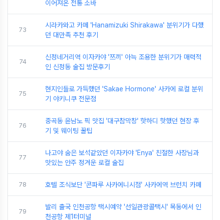
이어져온 전통 소바
시라카와고 카페 'Hanamizuki Shirakawa' 분위기가 다했
73
던 대만족 추천 후기
신정네거리역 이자카야 '쯔끼' 아늑 조용한 분위기가 매력적
74
인 신정동 술집 방문후기
현지인들로 가득했던 'Sakae Hormone' 사카에 로컬 분위
75
기 야키니쿠 전문점
중곡동 윤남노 픽 맛집 '대구참막창' 핫하디 핫했던 현장 후
76
기 및 웨이팅 꿀팁
나고야 숨은 보석같았던 이자카야 'Enya' 친절한 사장님과
77
맛있는 안주 정겨운 로컬 술집
78
호텔 조식보단 '콘파루 사카에니시점' 사카에역 브런치 카페
발리 출국 인천공항 택시예약 '선일관광콜택시' 목동에서 인
79
천공항 제1터미널