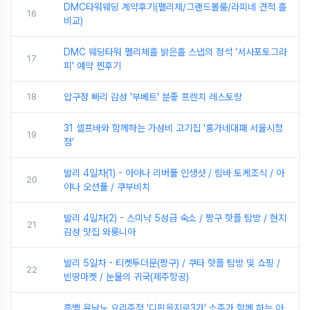
DMC타워웨딩 계약후기(펠리체/그랜드볼룸/라피네 견적 홀
16
비교)
DMC 웨딩타워 펠리체홀 밝은홀 스냅의 정석 '서사포토그라
17
피' 예약 찐후기
18
압구정 빠리 감성 '부베트' 분좋 프렌치 레스토랑
31 셀프바와 함께하는 가성비 고기집 '홍가네대패 서울시청
19
점'
발리 4일차(1) - 아야나 리버풀 인생샷 / 림바 토케조식 / 아
20
야나 오션풀 / 쿠부비치
발리 4일차(2) - 스미냑 5성급 숙소 / 짱구 핫플 탐방 / 현지
21
감성 맛집 와룽니아
발리 5일차 - 티켓투더문(짱구) / 쿠타 핫플 탐방 및 쇼핑 /
22
빈땅마켓 / 눈물의 귀국(제주항공)
흑백 윤남노 요리주점 '디핀을지로3가' 소주가 함께 하는 아