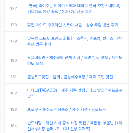
[연극] 죽여주는 이야기 - 혜화 대학로 연극 추천 / 네이버,
177
인터파크 예약 꿀팁 / 2층 C열 관람 후기
178
휴먼 메이드 오프라인 스토어 서울 - 성수 주말 방문 후기
압구정 스트릿 브랜드 3대장 - 스투시, 슈프림, 팔라스 매장
179
주말 방문 후기
닥그네할망 - 제주공항 근처 시내 / 도민 한식 맛집 / 제주도
180
향토 음식
181
금능포구횟집 - 물회 / 금능해수욕장 / 제주 도민 맛집
타바코(TABACO) - 제주 서쪽 맛집 / 타코 맛집 / 판포포구
182
맛집
183
포포구 - 제주도 감성숙소 / 제주 서쪽 / 판포포구
반도식당 - 태안 시내 중식 해장 맛집 / 육짬뽕, 볶음밥 (+태
184
안서부시장 둘러보기, CU 신상 디저트)