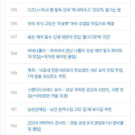
155
디즈니+픽사 팬 필독 안국 '픽사하우스' 200% 즐기는 법
156
마곡 회식 고민은 '미숯랭' 마곡 삼겹살 맛집으로 해결
157
용산 예약 필수 인생 대방어 맛집 '물고기주택 극진'
비바나폴리 - 마곡에서 만난 나폴리 감성 예약 필수 화덕피
158
자 맛집(+마가렛 웨이팅 꿀팁)
옥희 - 낙곱새 전문식당보다 맛있었던 사당 요리 맛집 주점,
159
1차 밥술 모임장소 추천
스탠다드브레드 성수 - 감성 가득한 공간과 브런치, 식빵 맛
160
집(+아쉬웠던 겨울 조경)
161
남산산채집 - 남산 돈까스집 고민 일 때 보시길 추천
2024 에픽하이 콘서트 - 연말 공연 A석 관람후기(+준비물
162
및 꿀팁)