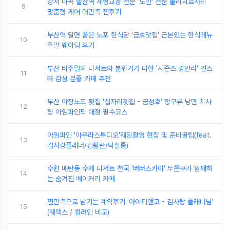
강서 마곡 발산역 체형교정 전문 '도안' 전문 물리치료사의
9
맞춤형 케어 대만족 찐후기
부산역 밀면 품은 노포 한식당 '금호맛집' 근본있는 한식메뉴
10
주말 웨이팅 후기
부산 비주얼의 디저트와 분위기가 다한 '시즌즈 광안리' 인스
11
타 감성 분좋 카페 추천
부산 야장노포 횟집 '섭자리횟집 - 금성호' 항구뷰 낭만 치사
12
량 아임파인픽 애정 필수코스
아임파인 '아우라스튜디오'웨딩촬영 현장 및 준비꿀팁(feat.
13
김사랑플래너/김활란/탁살롱)
수원 매탄동 수제 디저트 천국 '버터스카이' 두쫀쿠가 함께하
14
는 숨겨진 베이커리 카페
찐만족으로 남기는 계약후기 '아이티앤코 - 김사랑 플래너님'
15
(웨덱스 / 컬러인 비교)