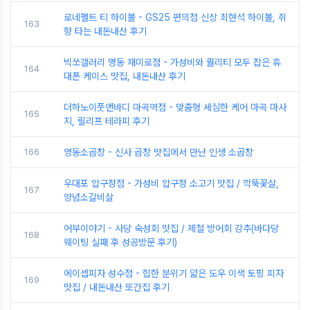
로네펠트 티 하이볼 - GS25 편의점 신상 최현석 하이볼, 취
163
향 타는 내돈내산 후기
빅쏘갤러리 명동 재미로점 - 가성비와 퀄리티 모두 잡은 휴
164
대폰 케이스 맛집, 내돈내산 후기
더하노이풋앤바디 마곡역점 - 맞춤형 세심한 케어 마곡 마사
165
지, 릴리프 테라피 후기
166
영동소곱창 - 신사 곱창 맛집에서 만난 인생 소곱창
우대포 압구정점 - 가성비 압구정 소고기 맛집 / 깍뚝꽃살,
167
양념소갈비살
어부이야기 - 사당 숙성회 맛집 / 제철 방어회 강추(바다당
168
웨이팅 실패 후 성공방문 후기)
에이셉피자 성수점 - 힙한 분위기 얇은 도우 이색 토핑 피자
169
맛집 / 내돈내산 또간집 후기