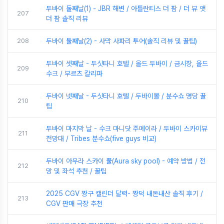
두바이 둘째날(1) - JBR 해변 / 아틀란티스 더 팜 / 더 뷰 앳
207
더 팜 솔직 리뷰
208
두바이 둘째날(2) - 사막 사파리 투어(솔직 리뷰 및 꿀팁)
두바이 셋째날 - 두싯타니 호텔 / 올드 두바이 / 금시장, 올드
209
수크 / 부르츠 칼리파
두바이 넷째날 - 두싯타니 호텔 / 두바이몰 / 분수쇼 명당 꿀
210
팁
두바이 마지막 날 - 수크 마니닷 주메이라 / 두바이 스카이뷰
211
전망대 / Tribes 분수쇼(five guys 비교)
두바이 아우라 스카이 풀(Aura sky pool) - 예약 방법 / 전
212
망 및 좌석 추천 / 꿀팁
2025 CGV 짱구 캘린더 달력- 짱덕 내돈내산 솔직 후기 /
213
CGV 판매 극장 추천