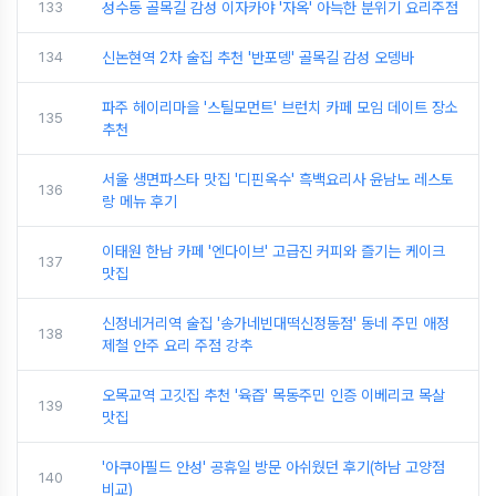
133
성수동 골목길 감성 이자카야 '자옥' 아늑한 분위기 요리주점
134
신논현역 2차 술집 추천 '반포뎅' 골목길 감성 오뎅바
파주 헤이리마을 '스틸모먼트' 브런치 카페 모임 데이트 장소
135
추천
서울 생면파스타 맛집 '디핀옥수' 흑백요리사 윤남노 레스토
136
랑 메뉴 후기
이태원 한남 카페 '엔다이브' 고급진 커피와 즐기는 케이크
137
맛집
신정네거리역 술집 '송가네빈대떡신정동점' 동네 주민 애정
138
제철 안주 요리 주점 강추
오목교역 고깃집 추천 '육즙' 목동주민 인증 이베리코 목살
139
맛집
'아쿠아필드 안성' 공휴일 방문 아쉬웠던 후기(하남 고양점
140
비교)