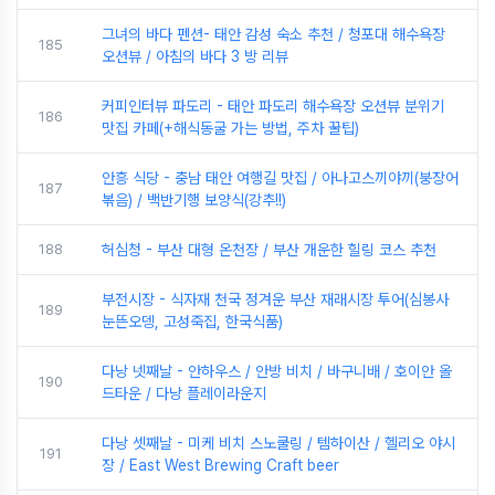
그녀의 바다 펜션- 태안 감성 숙소 추천 / 청포대 해수욕장
185
오션뷰 / 아침의 바다 3 방 리뷰
커피인터뷰 파도리 - 태안 파도리 해수욕장 오션뷰 분위기
186
맛집 카페(+해식동굴 가는 방법, 주차 꿀팁)
안흥 식당 - 충남 태안 여행길 맛집 / 아나고스끼야끼(붕장어
187
볶음) / 백반기행 보양식(강추!!)
188
허심청 - 부산 대형 온천장 / 부산 개운한 힐링 코스 추천
부전시장 - 식자재 천국 정겨운 부산 재래시장 투어(심봉사
189
눈뜬오뎅, 고성죽집, 한국식품)
다낭 넷째날 - 안하우스 / 안방 비치 / 바구니배 / 호이안 올
190
드타운 / 다낭 플레이라운지
다낭 셋째날 - 미케 비치 스노쿨링 / 템하이산 / 헬리오 야시
191
장 / East West Brewing Craft beer