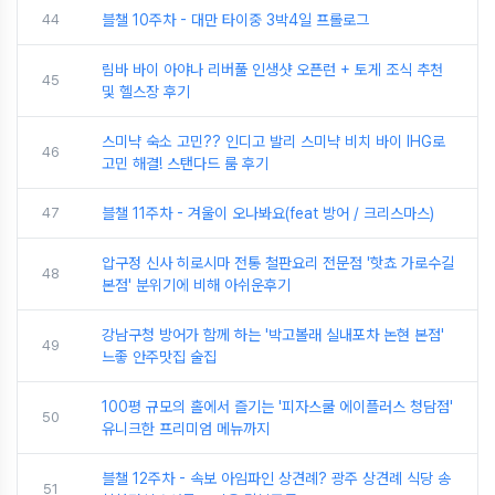
44
블챌 10주차 - 대만 타이중 3박4일 프롤로그
림바 바이 아야나 리버풀 인생샷 오픈런 + 토게 조식 추천
45
및 헬스장 후기
스미냑 숙소 고민?? 인디고 발리 스미냑 비치 바이 IHG로
46
고민 해결! 스탠다드 룸 후기
47
블챌 11주차 - 겨울이 오나봐요(feat 방어 / 크리스마스)
압구정 신사 히로시마 전통 철판요리 전문점 '핫쵸 가로수길
48
본점' 분위기에 비해 아쉬운후기
강남구청 방어가 함께 하는 '박고볼래 실내포차 논현 본점'
49
느좋 안주맛집 술집
100평 규모의 홀에서 즐기는 '피자스쿨 에이플러스 청담점'
50
유니크한 프리미엄 메뉴까지
블챌 12주차 - 속보 아임파인 상견례? 광주 상견례 식당 송
51