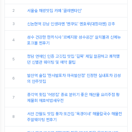
2
서울숲 채광맛집 카페 '클레멘타인'
3
신논현역 강남 인생라멘 '멘쿠도' 멘호루(대창라멘) 강추
성수 건강한 한끼식사 '르베지왕 성수공간' 살치볼과 신메뉴
4
포크볼 찐후기
청담 연애인 인증 고깃집 맛집 '길목' 제일 깔끔하고 쾌적했
5
던 신별관 웨이팅 및 예약 꿀팁
발산역 술집 '한사발포차 마곡발산점' 진정한 실내포차 감성
6
의 안주맛집
종각역 횟집 '어망집' 종로 분위기 좋은 해산물 요리주점 황
7
제물회 애호박밥새우전
서산 간월도 맛집 풍자 또간집 '옥경이네' 해물칼국수 해물전
8
주말웨이팅 찐후기