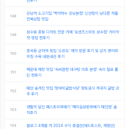
찐후기
강남역 소고기집 '백억하누 강남본점' 신선함이 남다른 차돌
148
전복삼합 맛집
성수동 중동 디저트 전문 카페 '모센즈스위트 성수점' 카이막
149
첫 영접 찐후기
중곡동 군자역 횟집 '소랑도' 예약 방문 후기 및 삼치 병어회
150
무침 수육 내돈내산 후기
해운대 해장 맛집 '속씨원한 대구탕 미포 본점' 속이 절로 풀
151
린 찐후기
태안 숨겨진 맛집 '함바위굴밥식당' 향토음식 게국지 굴밥 강
152
추 후기
생활의 달인 패스츄리꽈배기 '해미읍성왕꽈배기 태안점' 솔
153
직후기
154
블로그 4개월 차 2024 수익 총결산(애드포스트, 체험단)