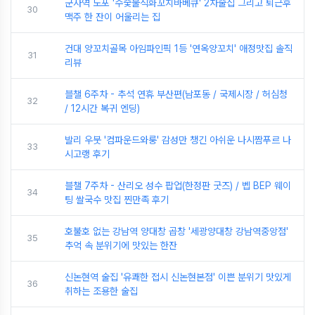
군자역 노포 '수숯불직화꼬치바베큐' 2차술집 그리고 퇴근후
30
맥주 한 잔이 어울리는 집
건대 양꼬치골목 아임파인픽 1등 '연옥양꼬치' 애정맛집 솔직
31
리뷰
블챌 6주차 - 추석 연휴 부산편(남포동 / 국제시장 / 허심청
32
/ 12시간 복귀 엔딩)
발리 우붓 '컴파운드와룽' 감성만 챙긴 아쉬운 나시짬푸르 나
33
시고랭 후기
블챌 7주차 - 산리오 성수 팝업(한정판 굿즈) / 벱 BEP 웨이
34
팅 쌀국수 맛집 찐만족 후기
호불호 없는 강남역 양대창 곱창 '세광양대창 강남역중앙점'
35
추억 속 분위기에 맛있는 한잔
신논현역 술집 '유쾌한 접시 신논현본점' 이쁜 분위기 맛있게
36
취하는 조용한 술집