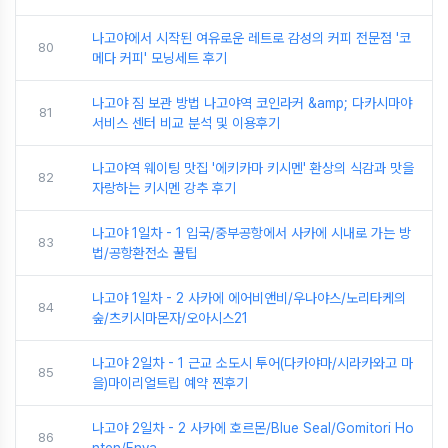
나고야에서 시작된 여유로운 레트로 감성의 커피 전문점 '코
80
메다 커피' 모닝세트 후기
나고야 짐 보관 방법 나고야역 코인라커 &amp; 다카시마야
81
서비스 센터 비교 분석 및 이용후기
나고야역 웨이팅 맛집 '에키카마 키시멘' 환상의 식감과 맛을
82
자랑하는 키시멘 강추 후기
나고야 1일차 - 1 입국/중부공항에서 사카에 시내로 가는 방
83
법/공항환전소 꿀팁
나고야 1일차 - 2 사카에 에어비앤비/우나야스/노리타케의
84
숲/츠키시마몬자/오아시스21
나고야 2일차 - 1 근교 소도시 투어(다카야마/시라카와고 마
85
을)마이리얼트립 예약 찐후기
나고야 2일차 - 2 사카에 호르몬/Blue Seal/Gomitori Ho
86