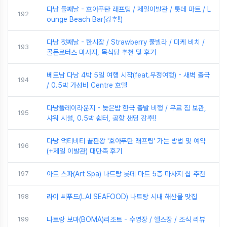
다낭 둘째날 - 호아푸탄 래프팅 / 제일이발관 / 롯데 마트 / L
192
ounge Beach Bar(강추!!)
다낭 첫째날 - 한시장 / Strawberry 풀빌라 / 미케 비치 /
193
골든로터스 마사지, 목식당 추천 및 후기
베트남 다낭 4박 5일 여행 시작(feat.우정여행) - 새벽 출국
194
/ 0.5박 가성비 Centre 호텔
다낭플레이라운지 - 늦은밤 한국 출발 비행 / 무료 짐 보관,
195
샤워 시설, 0.5박 쉼터, 공항 샌딩 강추!!
다낭 액티비티 끝판왕 '호아푸탄 래프팅' 가는 방법 및 예약
196
(+제일 이발관) 대만족 후기
197
아트 스파(Art Spa) 나트랑 롯데 마트 5층 마사지 샵 추천
198
라이 씨푸드(LAI SEAFOOD) 나트랑 시내 해산물 맛집
199
나트랑 보마(BOMA)리조트 - 수영장 / 헬스장 / 조식 리뷰