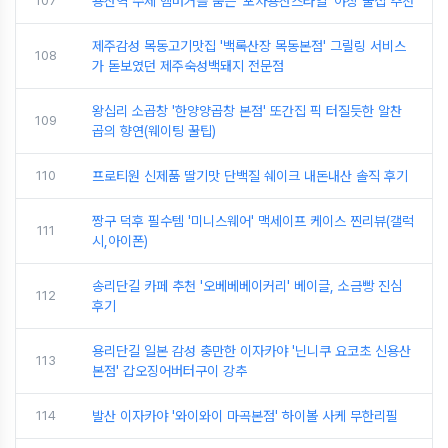
107
용산역 수제 햄버거를 품은 '포차용산스타일' 야장 술집 추천
제주감성 목동고기맛집 '백록산장 목동본점' 그릴링 서비스
108
가 돋보였던 제주숙성백돼지 전문점
왕십리 소곱창 '한양양곱창 본점' 또간집 픽 터질듯한 알찬
109
곱의 향연(웨이팅 꿀팁)
110
프로티원 신제품 딸기맛 단백질 쉐이크 내돈내산 솔직 후기
짱구 덕후 필수템 '미니스웨어' 맥세이프 케이스 찐리뷰(갤럭
111
시,아이폰)
송리단길 카페 추천 '오베베베이커리' 베이글, 소금빵 진심
112
후기
용리단길 일본 감성 충만한 이자카야 '닌니쿠 요코초 신용산
113
본점' 갑오징어버터구이 강추
114
발산 이자카야 '와이와이 마곡본점' 하이볼 사케 무한리필