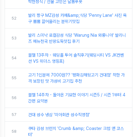
학한정식 / 선물 고민은 달봄푸릇
발리 짱구 MZ감성 카페&amp;식당 'Penny Lane' 사진 욕
52
구 뿜뿜 끌어올리는 분위기맛집
발리 스미냑 로컬감성 식당 'Warung Nia 와룽니아' 발리니
53
즈 메뉴천국 빈땅도둑맛집 후기
블챌 13주차 - 웨딩홀 투어 솔직후기(웨딩시티 VS JK컨벤
54
션 VS 위더스 영등포)
고기 1인분에 7000원?? '평화김해뒷고기 건대점' 착한 가
55
격 보장된 맛 가성비 고기집 추천
블챌 14주차 - 돌아온 기묘한 이야기 시즌5 / 시즌 1부터 4
56
간편 요약본
57
건대 성수 냉삼 '미아회관 성수직영점'
쿠타 감성 브런치 'Crumb &amp; Coaster 크럼 앤 코스
58
터'