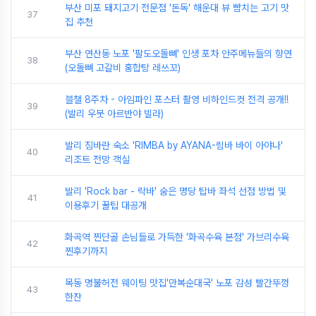
부산 미포 돼지고기 전문점 '돈독' 해운대 뷰 뺨치는 고기 맛
37
집 추천
부산 연산동 노포 '팔도오돌뼈' 인생 포차 안주메뉴들의 향연
38
(오돌뼈 고갈비 홍합탕 레쓰꼬)
블챌 8주차 - 아임파인 포스터 촬영 비하인드컷 전격 공개!!
39
(발리 우붓 아르반야 빌라)
발리 짐바란 숙소 'RIMBA by AYANA-림바 바이 아야나'
40
리조트 전망 객실
발리 'Rock bar - 락바' 숨은 명당 탑바 좌석 선점 방법 및
41
이용후기 꿀팁 대공개
화곡역 찐단골 손님들로 가득한 '화곡수육 본점' 가브리수육
42
찐후기까지
목동 명불허전 웨이팅 맛집'만복순대국' 노포 감성 빨간뚜껑
43
한잔