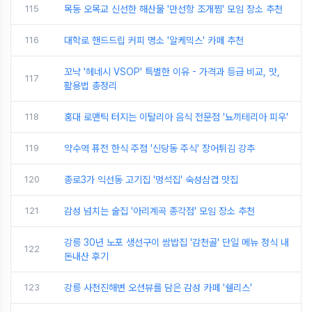
115
목동 오목교 신선한 해산물 '만선항 조개찜' 모임 장소 추천
116
대학로 핸드드립 커피 명소 '알케믹스' 카페 추천
꼬냑 '헤네시 VSOP' 특별한 이유 - 가격과 등급 비교, 맛,
117
활용법 총정리
118
홍대 로맨틱 터지는 이탈리아 음식 전문점 '뇨끼테리아 피우'
119
약수역 퓨전 한식 주점 '신당동 주식' 장어튀김 강추
120
종로3가 익선동 고기집 '멍석집' 숙성삼겹 맛집
121
감성 넘치는 술집 '아리계곡 종각점' 모임 장소 추천
강릉 30년 노포 생선구이 쌈밥집 '감천골' 단일 메뉴 정식 내
122
돈내산 후기
123
강릉 사천진해변 오션뷰를 담은 감성 카페 '쉘리스'