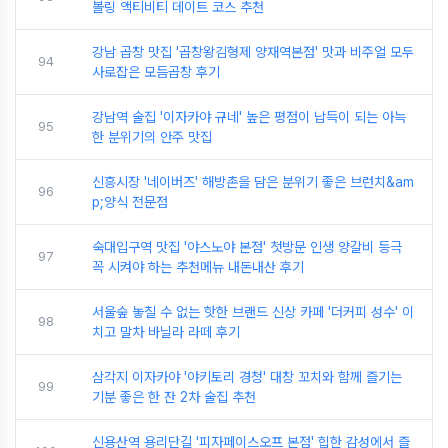
볼링 액티비티 데이트 코스 추천
강남 곱창 맛집 '곱창왕김형제 양재역본점' 맛과 비주얼 모두
94
사로잡은 모듬곱창 후기
강남역 술집 '이자카야 규네' 높은 평점이 납득이 되는 아늑
95
한 분위기의 안주 맛집
신흥시장 '네이버즈' 해방촌을 담은 분위기 좋은 브런치&am
96
p;양식 전문점
숙대입구역 맛집 '야스노야 본점' 첫방문 인생 양갈비 등극
97
꼭 시켜야 하는 추천메뉴 내돈내산 후기
서울숲 놓칠 수 없는 핫한 브랜드 신상 카페 '더커피 성수' 이
98
치고 말차 바닐라 라떼 후기
삼각지 이자카야 '야키토리 경청' 대창 꼬치와 함께 즐기는
99
기분 좋은 한 잔 2차 술집 추천
신용산역 용리단길 '피자페이스오프 본점' 힙한 감성에서 즐