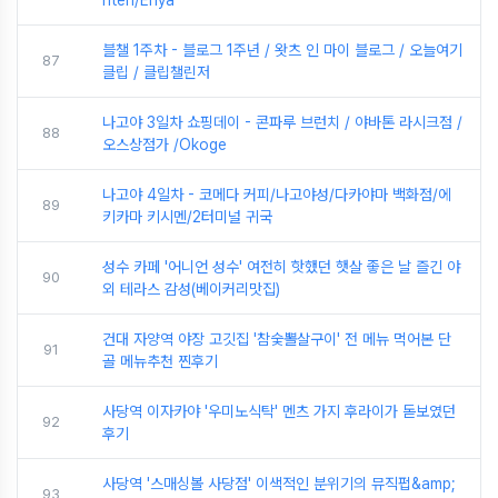
nten/Enya
블챌 1주차 - 블로그 1주년 / 왓츠 인 마이 블로그 / 오늘여기
87
클립 / 클립챌린저
나고야 3일차 쇼핑데이 - 콘파루 브런치 / 야바톤 라시크점 /
88
오스상점가 /Okoge
나고야 4일차 - 코메다 커피/나고야성/다카야마 백화점/에
89
키카마 키시멘/2터미널 귀국
성수 카페 '어니언 성수' 여전히 핫했던 햇살 좋은 날 즐긴 야
90
외 테라스 감성(베이커리맛집)
건대 자양역 야장 고깃집 '참숯뽈살구이' 전 메뉴 먹어본 단
91
골 메뉴추천 찐후기
사당역 이자카야 '우미노식탁' 멘츠 가지 후라이가 돋보였던
92
후기
사당역 '스매싱볼 사당점' 이색적인 분위기의 뮤직펍&amp;
93