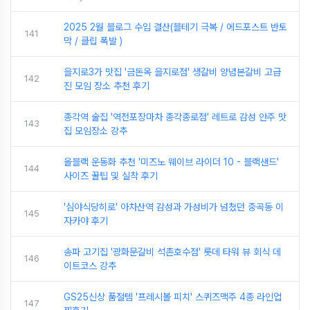
2025 2월 블로그 수입 결산(블테기 극복 / 에드포스트 반토
141
막 / 클립 폭발 )
을지로3가 맛집 '금돈옥 을지로점' 생갈비 양념본갈비 고급
142
진 모임 장소 추천 후기
종각역 술집 '역전포장마차 종각종로점' 레트로 감성 안주 맛
143
집 모임장소 강추
올블랙 운동화 추천 '미즈노 웨이브 라이더 10 - 블랙샌드'
144
사이즈 꿀팁 및 실착 후기
'심야식당히로' 아차산역 감성과 가성비가 넘쳤던 중곡동 이
145
자카야 후기
송파 고기집 '광화문갈비 석촌호수점' 롯데 타워 뷰 회식 데
146
이트코스 강추
GS25신상 품절템 '프레시볼 피치' 스퀴즈맥주 4종 라인업
147