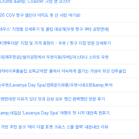
rumb &amp; Coaster 크럼 앤 코스터'
026 CGV 짱구 캘린더 아직도 못 산 사람 여기로!
 데우스' 지점별 상세후기 및 꿀팁 대공개(우붓 짱구 쿠타 공항면세)
'티켓투더문' 지점 및 가격 총정리 - 우붓 / 짱구 지점 방문 상세후기
 입국(제주항공)/발리공항에서 우붓이동(우버)/라스타나 스위트 우붓
사카비이루룸술집 오목교역점' 룸에서 아늑하게 즐기는 가성비 최강 안주술집
손우붓/Lavanya Day Spa/컴파운드와룽/우붓시내쇼핑&amp;투어
 유명한데엔 이유가 있다 맛과 감성 모두 챙긴 완벽했던 방문 후기
mp;네일샵 'Lavanya Day Spa' 여행의 첫 시작 대만족 찐후기
자 가방 추천 분크 '헤이 더블 포켓 크로스 스몰 블랙' 내돈내산 리뷰