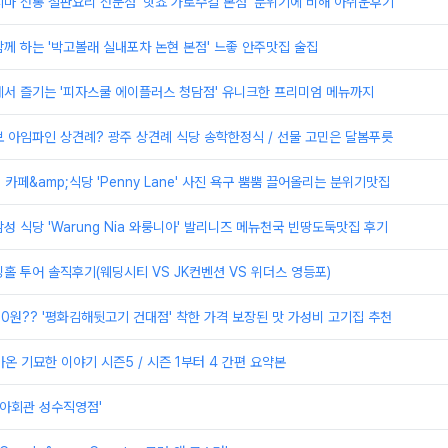
마 전통 철판요리 전문점 '핫쵸 가로수길 본점' 분위기에 비해 아쉬운후기
께 하는 '박고볼래 실내포차 논현 본점' 느좋 안주맛집 술집
에서 즐기는 '피자스쿨 에이플러스 청담점' 유니크한 프리미엄 메뉴까지
속보 아임파인 상견례? 광주 상견례 식당 송학한정식 / 선물 고민은 달봄푸릇
카페&amp;식당 'Penny Lane' 사진 욕구 뿜뿜 끌어올리는 분위기맛집
성 식당 'Warung Nia 와룽니아' 발리니즈 메뉴천국 빈땅도둑맛집 후기
웨딩홀 투어 솔직후기(웨딩시티 VS JK컨벤션 VS 위더스 영등포)
00원?? '평화김해뒷고기 건대점' 착한 가격 보장된 맛 가성비 고기집 추천
아온 기묘한 이야기 시즌5 / 시즌 1부터 4 간편 요약본
미아회관 성수직영점'