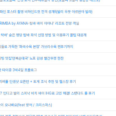
'팔도오돌뼈' 인생 포차 안주메뉴들의 향연(오돌뼈 고갈비 홍합탕 레쓰꼬)
임파인 포스터 촬영 비하인드컷 전격 공개!!(발리 우붓 아르반야 빌라)
RIMBA by AYANA-림바 바이 아야나' 리조트 전망 객실
r - 락바' 숨은 명당 탑바 좌석 선점 방법 및 이용후기 꿀팁 대공개
님들로 가득한 '화곡수육 본점' 가브리수육 찐후기까지
팅 맛집'만복순대국' 노포 감성 빨간뚜껑 한잔
대만 타이중 3박4일 프롤로그
리버풀 인생샷 오픈런 + 토게 조식 추천 및 헬스장 후기
? 인디고 발리 스미냑 비치 바이 IHG로 고민 해결! 스탠다드 룸 후기
울이 오나봐요(feat 방어 / 크리스마스)