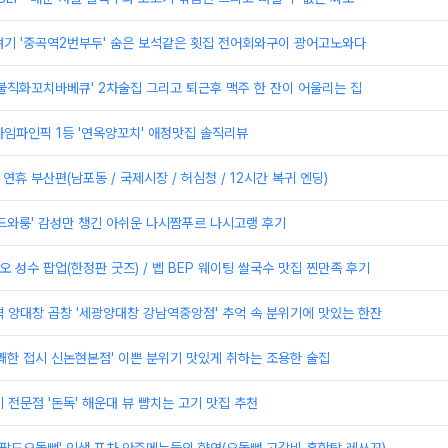
여기 '중곡역2번부두' 숨은 보석같은 횟집 전어회와구이 광어고노와다
불직화꼬치바베큐' 2차술집 그리고 퇴근후 맥주 한 잔이 어울리는 집
임파인픽 1등 '연옥양꼬치' 애정맛집 솔직리뷰
 연휴 부산편(남포동 / 국제시장 / 허심청 / 12시간 복귀 엔딩)
드와룽' 감성만 챙긴 아쉬운 나시짬푸르 나시고랭 후기
오 성수 팝업(한정판 굿즈) / 벱 BEP 웨이팅 쌀국수 맛집 찐만족 후기
 양대창 곱창 '세광양대창 강남역중앙점' 추억 속 분위기에 맛있는 한잔
쾌한 접시 신논현본점' 이쁜 분위기 맛있게 취하는 조용한 술집
 전문점 '돈독' 해운대 뷰 뺨치는 고기 맛집 추천