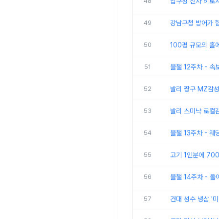
48
압구정 신사 히로시
49
강남구청 방어가 함
50
100평 규모의 홀
51
블챌 12주차 - 
52
발리 짱구 MZ감성 
53
발리 스미냑 로컬감
54
블챌 13주차 - 
55
고기 1인분에 70
56
블챌 14주차 - 돌
57
건대 성수 냉삼 '