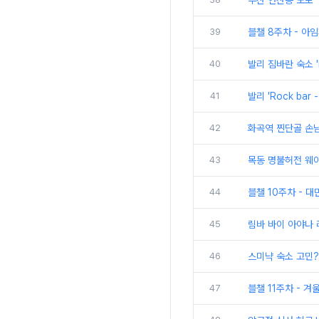
부산 연산동 노포 
39
블챌 8주차 - 아
40
발리 짐바란 숙소 '
41
발리 'Rock ba
42
화곡역 찐단골 손
43
목동 명불허전 웨이
44
블챌 10주차 - 
45
림바 바이 아야나 
46
스미냑 숙소 고민?
47
블챌 11주차 - 겨