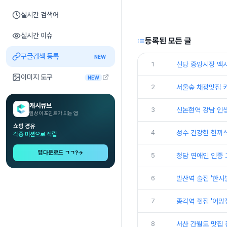
실시간 검색어
실시간 이슈
등록된 모든 글
구글검색 등록
NEW
1
신당 중앙시장 멕시
이미지 도구
NEW
2
서울숲 채광맛집 카
캐시큐브
3
신논현역 강남 인생
일상이 포인트가 되는 앱
쇼핑 경유
4
성수 건강한 한끼식
각종 미션으로 적립
앱다운로드 ㄱㄱ?
→
5
청담 연애인 인증 
6
발산역 술집 '한
7
종각역 횟집 '어망
8
서산 간월도 맛집 