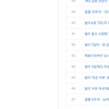
58
쿠타 감성 브런치 'C
59
블챌 15주차 - 2
60
발리쇼핑 'DEUS
61
발리 필수 쇼핑탬 
62
발리 1일차 - 밤
63
목동이자카야 '오
64
발리 2일차(1)-피
65
발리 '피손 우붓'
66
발리 우붓 마사지&a
67
블챌 5주차 - 남