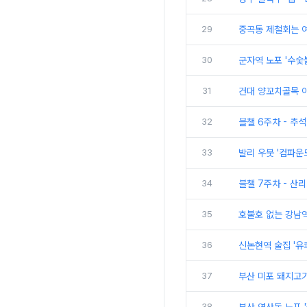
29
중곡동 제철회는 
30
군자역 노포 '수숯
31
건대 양꼬치골목 아
32
블챌 6주차 - 추석
33
발리 우붓 '컴파운
34
블챌 7주차 - 산리
35
호불호 없는 강남역
36
신논현역 술집 '유
37
부산 미포 돼지고기
38