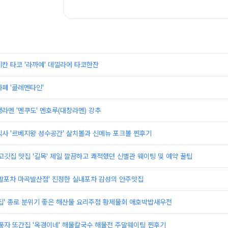
칸 타코 '라까예' 데낄라에 타코한잔
페 '클레멘타인'
라멘 '멘쿠도' 멘호루(대창라멘) 강추
사 '르베지왕 성수공간' 살치볼과 신메뉴 포크볼 찐후기
고깃집 맛집 '길목' 제일 깔끔하고 쾌적했던 신별관 웨이팅 및 예약 꿀팁
사발포차 마곡발산점' 진정한 실내포차 감성의 안주맛집
집' 종로 분위기 좋은 해산물 요리주점 황제물회 애호박밥새우전
풍자 또간집 '옥경이네' 해물칼국수 해물전 주말웨이팅 찐후기