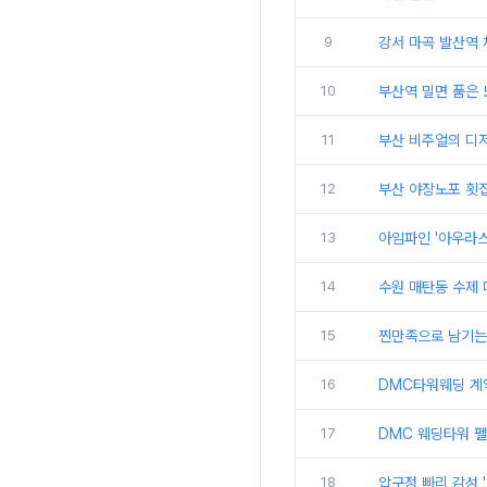
9
강서 마곡 발산역 
10
부산역 밀면 품은 
11
부산 비주얼의 디저
12
부산 야장노포 횟집
13
아임파인 '아우라스
14
수원 매탄동 수제 
15
찐만족으로 남기는 
16
DMC타워웨딩 계
17
DMC 웨딩타워 펠
18
압구정 빠리 감성 