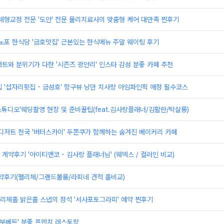
체형교정 전문 '도안' 전문 물리치료사의 맞춤형 케어 대만족 찐후기
노포 한식당 '금호맛집' 근본있는 한식메뉴 주말 웨이팅 후기
트와 분위기가 다한 '시즌즈 광안리' 인스타 감성 분좋 카페 추천
 '섭자리횟집 - 금성호' 항구뷰 낭만 치사량 아임파인픽 애정 필수코스
튜디오'웨딩촬영 현장 및 준비꿀팁(feat.김사랑플래너/김활란/탁살롱)
디저트 천국 '버터스카이' 두쫀쿠가 함께하는 숨겨진 베이커리 카페
계약후기 '아이티앤코 - 김사랑 플래너님' (웨덱스 / 컬러인 비교)
약후기(펠리체/그랜드볼룸/라피네 견적 홀비교)
리체홀 밝은홀 스냅의 정석 '서사포토그라피' 예약 찐후기
'부베트' 분좋 프렌치 레스토랑