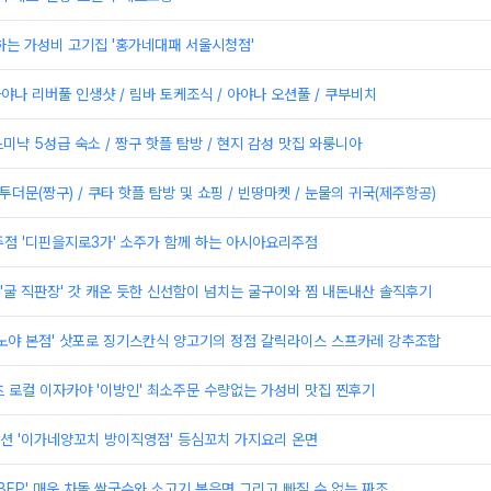
하는 가성비 고기집 '홍가네대패 서울시청점'
 아야나 리버풀 인생샷 / 림바 토케조식 / 아야나 오션풀 / 쿠부비치
 스미냑 5성급 숙소 / 짱구 핫플 탐방 / 현지 감성 맛집 와룽니아
투더문(짱구) / 쿠타 핫플 탐방 및 쇼핑 / 빈땅마켓 / 눈물의 귀국(제주항공)
점 '디핀을지로3가' 소주가 함께 하는 아시아요리주점
굴 직판장' 갓 캐온 듯한 신선함이 넘치는 굴구이와 찜 내돈내산 솔직후기
스노야 본점' 삿포로 징기스칸식 양고기의 정점 갈릭라이스 스프카레 강추조합
 로컬 이자카야 '이방인' 최소주문 수량없는 가성비 맛집 찐후기
션 '이가네양꼬치 방이직영점' 등심꼬치 가지요리 온면
 BEP' 매운 차돌 쌀국수와 소고기 볶음면 그리고 빠질 수 없는 짜조