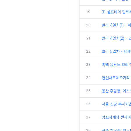
19
31 셀프바와 함께
20
발리 4일차(1) -
21
발리 4일차(2) -
22
발리 5일차 - 티켓
23
흑백 윤남노 요리주
24
연신내로데오거리 '
25
용산 후담동 '야
26
서울 신당 쿠시카츠
27
양꼬치계의 센세이
28
성수 쌀국수 '벱 -