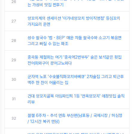
26
는 가성비 맛집 찐후기
양꼬치계의 센세이션 '이가네양꼬치 방이직영점' 등심꼬치
27
가지요리 온면
성수 쌀국수 '벱 - BEP' 매운 차돌 쌀국수와 소고기 볶음면
28
그리고 빠질 수 없는 짜조
중곡동 제철회는 여기 '중곡역2번부두' 숨은 보석같은 횟집
29
전어회와구이 광어고노와다
군자역 노포 '수숯불직화꼬치바베큐' 2차술집 그리고 퇴근후
30
맥주 한 잔이 어울리는 집
건대 양꼬치골목 아임파인픽 1등 '연옥양꼬치' 애정맛집 솔직
31
리뷰
블챌 6주차 - 추석 연휴 부산편(남포동 / 국제시장 / 허심청
32
/ 12시간 복귀 엔딩)