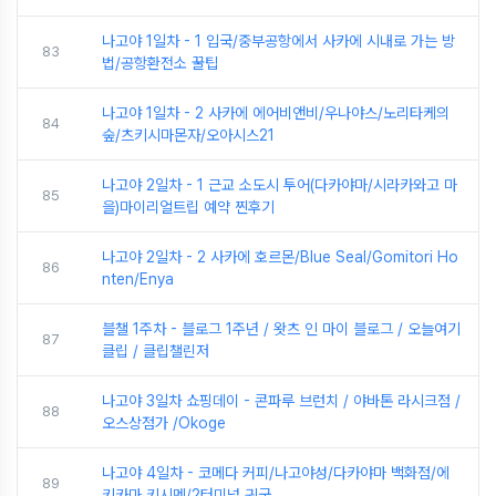
나고야 1일차 - 1 입국/중부공항에서 사카에 시내로 가는 방
83
법/공항환전소 꿀팁
나고야 1일차 - 2 사카에 에어비앤비/우나야스/노리타케의
84
숲/츠키시마몬자/오아시스21
나고야 2일차 - 1 근교 소도시 투어(다카야마/시라카와고 마
85
을)마이리얼트립 예약 찐후기
나고야 2일차 - 2 사카에 호르몬/Blue Seal/Gomitori Ho
86
nten/Enya
블챌 1주차 - 블로그 1주년 / 왓츠 인 마이 블로그 / 오늘여기
87
클립 / 클립챌린저
나고야 3일차 쇼핑데이 - 콘파루 브런치 / 야바톤 라시크점 /
88
오스상점가 /Okoge
나고야 4일차 - 코메다 커피/나고야성/다카야마 백화점/에
89
키카마 키시멘/2터미널 귀국