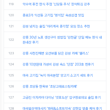
119
약수역 퓨전 한식 주점 '신당동 주식' 장어튀김 강추
120
종로3가 익선동 고기집 '멍석집' 숙성삼겹 맛집
121
감성 넘치는 술집 '아리계곡 종각점' 모임 장소 추천
강릉 30년 노포 생선구이 쌈밥집 '감천골' 단일 메뉴 정식 내
122
돈내산 후기
123
강릉 사천진해변 오션뷰를 담은 감성 카페 '쉘리스'
124
강릉 10만원대 가성비 감성 숙소 '단잠' 203호 찐후기
125
마곡 고기집 '녹지 마곡본점' 양고기 소고기 세트 후기
126
강릉 초당동 한옥뷰 '초당고래로스팅카페'
127
고급진 이자카야 다이닝 '갓포도산' 압구정로데오 술집 후기
128
마곡발산역마사지 '파워&소프트약속' 강한압 맞춤 케어 후기