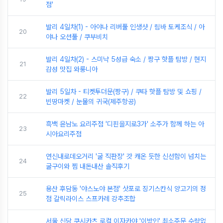
점'
발리 4일차(1) - 아야나 리버풀 인생샷 / 림바 토케조식 / 아
20
야나 오션풀 / 쿠부비치
발리 4일차(2) - 스미냑 5성급 숙소 / 짱구 핫플 탐방 / 현지
21
감성 맛집 와룽니아
발리 5일차 - 티켓투더문(짱구) / 쿠타 핫플 탐방 및 쇼핑 /
22
빈땅마켓 / 눈물의 귀국(제주항공)
흑백 윤남노 요리주점 '디핀을지로3가' 소주가 함께 하는 아
23
시아요리주점
연신내로데오거리 '굴 직판장' 갓 캐온 듯한 신선함이 넘치는
24
굴구이와 찜 내돈내산 솔직후기
용산 후담동 '야스노야 본점' 삿포로 징기스칸식 양고기의 정
25
점 갈릭라이스 스프카레 강추조합
서울 신당 쿠시카츠 로컬 이자카야 '이방인' 최소주문 수량없