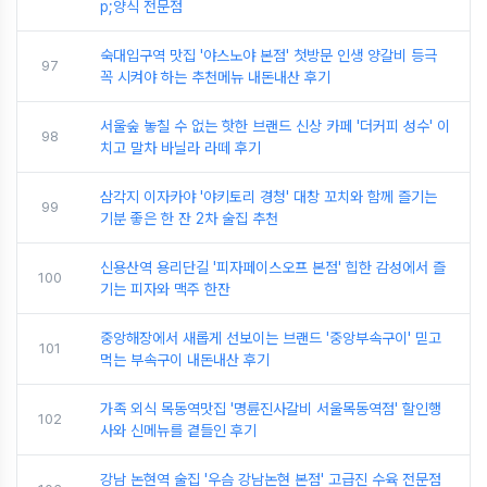
p;양식 전문점
숙대입구역 맛집 '야스노야 본점' 첫방문 인생 양갈비 등극
97
꼭 시켜야 하는 추천메뉴 내돈내산 후기
서울숲 놓칠 수 없는 핫한 브랜드 신상 카페 '더커피 성수' 이
98
치고 말차 바닐라 라떼 후기
삼각지 이자카야 '야키토리 경청' 대창 꼬치와 함께 즐기는
99
기분 좋은 한 잔 2차 술집 추천
신용산역 용리단길 '피자페이스오프 본점' 힙한 감성에서 즐
100
기는 피자와 맥주 한잔
중앙해장에서 새롭게 선보이는 브랜드 '중앙부속구이' 믿고
101
먹는 부속구이 내돈내산 후기
가족 외식 목동역맛집 '명륜진사갈비 서울목동역점' 할인행
102
사와 신메뉴를 곁들인 후기
강남 논현역 술집 '우슴 강남논현 본점' 고급진 수육 전문점