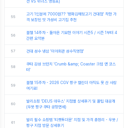
션 VS 위더스 영등포)
고기 1인분에 7000원?? '평화김해뒷고기 건대점' 착한 가
55
격 보장된 맛 가성비 고기집 추천
블챌 14주차 - 돌아온 기묘한 이야기 시즌5 / 시즌 1부터 4
56
간편 요약본
57
건대 성수 냉삼 '미아회관 성수직영점'
쿠타 감성 브런치 'Crumb &amp; Coaster 크럼 앤 코스
58
터'
블챌 15주차 - 2026 CGV 짱구 캘린더 아직도 못 산 사람
59
여기로!
발리쇼핑 'DEUS 데우스' 지점별 상세후기 및 꿀팁 대공개
60
(우붓 짱구 쿠타 공항면세)
발리 필수 쇼핑탬 '티켓투더문' 지점 및 가격 총정리 - 우붓 /
61
짱구 지점 방문 상세후기