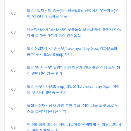
발리 1일차 - 밤 입국(제주항공)/발리공항에서 우붓이동(우
62
버)/라스타나 스위트 우붓
목동이자카야 '오사카비이루룸술집 오목교역점' 룸에서 아늑
63
하게 즐기는 가성비 최강 안주술집
발리 2일차(1)-피손우붓/Lavanya Day Spa/컴파운드와
64
룽/우붓시내쇼핑&amp;투어
발리 '피손 우붓' 유명한데엔 이유가 있다 맛과 감성 모두 챙
65
긴 완벽했던 방문 후기
발리 우붓 마사지&amp;네일샵 'Lavanya Day Spa' 여행
66
의 첫 시작 대만족 찐후기
블챌 5주차 - 남자 가방 추천 분크 '헤이 더블 포켓 크로스
67
스몰 블랙' 내돈내산 리뷰
엄마와 함께 떠나는 여행 나고야를 선택하게 된 이유!!(3박 4
68
일 여행기 프롤로그)