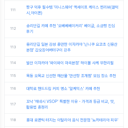
짱구 덕후 필수템 '미니스웨어' 맥세이프 케이스 찐리뷰(갤럭
111
시,아이폰)
송리단길 카페 추천 '오베베베이커리' 베이글, 소금빵 진심
112
후기
용리단길 일본 감성 충만한 이자카야 '닌니쿠 요코초 신용산
113
본점' 갑오징어버터구이 강추
114
발산 이자카야 '와이와이 마곡본점' 하이볼 사케 무한리필
115
목동 오목교 신선한 해산물 '만선항 조개찜' 모임 장소 추천
116
대학로 핸드드립 커피 명소 '알케믹스' 카페 추천
꼬냑 '헤네시 VSOP' 특별한 이유 - 가격과 등급 비교, 맛,
117
활용법 총정리
118
홍대 로맨틱 터지는 이탈리아 음식 전문점 '뇨끼테리아 피우'