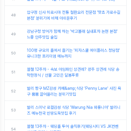
압구정 신사 히로시마 전통 철판요리 전문점 '핫쵸 가로수길
48
본점' 분위기에 비해 아쉬운후기
강남구청 방어가 함께 하는 '박고볼래 실내포차 논현 본점'
49
느좋 안주맛집 술집
100평 규모의 홀에서 즐기는 '피자스쿨 에이플러스 청담점'
50
유니크한 프리미엄 메뉴까지
블챌 12주차 - 속보 아임파인 상견례? 광주 상견례 식당 송
51
학한정식 / 선물 고민은 달봄푸릇
발리 짱구 MZ감성 카페&amp;식당 'Penny Lane' 사진 욕
52
구 뿜뿜 끌어올리는 분위기맛집
발리 스미냑 로컬감성 식당 'Warung Nia 와룽니아' 발리니
53
즈 메뉴천국 빈땅도둑맛집 후기
블챌 13주차 - 웨딩홀 투어 솔직후기(웨딩시티 VS JK컨벤
54