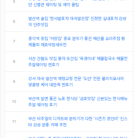
5
던 신별관 웨이팅 및 예약 꿀팁
발산역 술집 '한사발포차 마곡발산점' 진정한 실내포차 감성
6
의 안주맛집
종각역 횟집 '어망집' 종로 분위기 좋은 해산물 요리주점 황
7
제물회 애호박밥새우전
서산 간월도 맛집 풍자 또간집 '옥경이네' 해물칼국수 해물전
8
주말웨이팅 찐후기
강서 마곡 발산역 체형교정 전문 '도안' 전문 물리치료사의
9
맞춤형 케어 대만족 찐후기
부산역 밀면 품은 노포 한식당 '금호맛집' 근본있는 한식메뉴
10
주말 웨이팅 후기
부산 비주얼의 디저트와 분위기가 다한 '시즌즈 광안리' 인스
11
타 감성 분좋 카페 추천