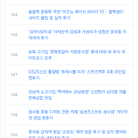
올블랙 운동화 추천 '미즈노 웨이브 라이더 10 - 블랙샌드'
144
사이즈 꿀팁 및 실착 후기
'심야식당히로' 아차산역 감성과 가성비가 넘쳤던 중곡동 이
145
자카야 후기
송파 고기집 '광화문갈비 석촌호수점' 롯데 타워 뷰 회식 데
146
이트코스 강추
GS25신상 품절템 '프레시볼 피치' 스퀴즈맥주 4종 라인업
147
찐후기
강남역 소고기집 '백억하누 강남본점' 신선함이 남다른 차돌
148
전복삼합 맛집
성수동 중동 디저트 전문 카페 '모센즈스위트 성수점' 카이막
149
첫 영접 찐후기
중곡동 군자역 횟집 '소랑도' 예약 방문 후기 및 삼치 병어회
150
무침 수육 내돈내산 후기