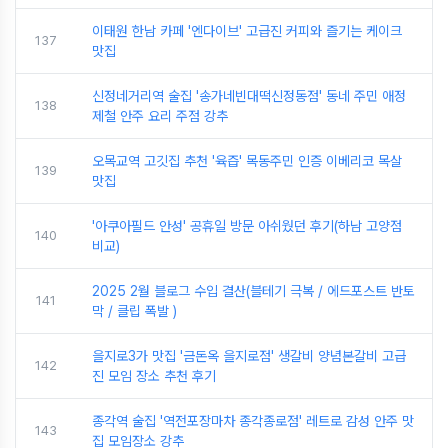
이태원 한남 카페 '엔다이브' 고급진 커피와 즐기는 케이크
137
맛집
신정네거리역 술집 '송가네빈대떡신정동점' 동네 주민 애정
138
제철 안주 요리 주점 강추
오목교역 고깃집 추천 '육즙' 목동주민 인증 이베리코 목살
139
맛집
'아쿠아필드 안성' 공휴일 방문 아쉬웠던 후기(하남 고양점
140
비교)
2025 2월 블로그 수입 결산(블테기 극복 / 에드포스트 반토
141
막 / 클립 폭발 )
을지로3가 맛집 '금돈옥 을지로점' 생갈비 양념본갈비 고급
142
진 모임 장소 추천 후기
종각역 술집 '역전포장마차 종각종로점' 레트로 감성 안주 맛
143
집 모임장소 강추