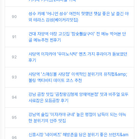
성수 카페 '어니언 성수' 여전히 핫했던 햇살 좋은 날 즐긴 야
90
외 테라스 감성(베이커리맛집)
건대 자양역 야장 고깃집 '참숯뽈살구이' 전 메뉴 먹어본 단
91
골 메뉴추천 찐후기
사당역 이자카야 '우미노식탁' 멘츠 가지 후라이가 돋보였던
92
후기
사당역 '스매싱볼 사당점' 이색적인 분위기의 뮤직펍&amp;
93
볼링 액티비티 데이트 코스 추천
강남 곱창 맛집 '곱창왕김형제 양재역본점' 맛과 비주얼 모두
94
사로잡은 모듬곱창 후기
강남역 술집 '이자카야 규네' 높은 평점이 납득이 되는 아늑
95
한 분위기의 안주 맛집
신흥시장 '네이버즈' 해방촌을 담은 분위기 좋은 브런치&am
96