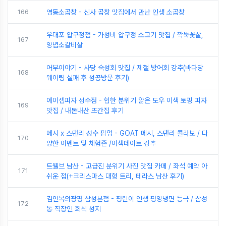
166
영동소곱창 - 신사 곱창 맛집에서 만난 인생 소곱창
우대포 압구정점 - 가성비 압구정 소고기 맛집 / 깍뚝꽃살,
167
양념소갈비살
어부이야기 - 사당 숙성회 맛집 / 제철 방어회 강추(바다당
168
웨이팅 실패 후 성공방문 후기)
에이셉피자 성수점 - 힙한 분위기 얇은 도우 이색 토핑 피자
169
맛집 / 내돈내산 또간집 후기
메시 x 스탠리 성수 팝업 - GOAT 메시, 스탠리 콜라보 / 다
170
양한 이벤트 및 체험존 /이색데이트 강추
트웰브 남산 - 고급진 분위기 사진 맛집 카페 / 좌석 예약 아
171
쉬운 점(+크리스마스 대형 트리, 테라스 남산 후기)
김인복의광평 삼성본점 - 평린이 인생 평양냉면 등극 / 삼성
172
동 직장인 회식 성지