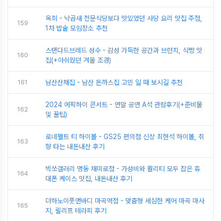
옥희 - 낙곱새 전문식당보다 맛있었던 사당 요리 맛집 주점,
159
1차 밥술 모임장소 추천
스탠다드브레드 성수 - 감성 가득한 공간과 브런치, 식빵 맛
160
집(+아쉬웠던 겨울 조경)
161
남산산채집 - 남산 돈까스집 고민 일 때 보시길 추천
2024 에픽하이 콘서트 - 연말 공연 A석 관람후기(+준비물
162
및 꿀팁)
로네펠트 티 하이볼 - GS25 편의점 신상 최현석 하이볼, 취
163
향 타는 내돈내산 후기
빅쏘갤러리 명동 재미로점 - 가성비와 퀄리티 모두 잡은 휴
164
대폰 케이스 맛집, 내돈내산 후기
더하노이풋앤바디 마곡역점 - 맞춤형 세심한 케어 마곡 마사
165
지, 릴리프 테라피 후기