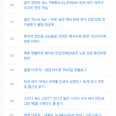
발리 짐바란 숙소 'RIMBA by AYANA-림바 바이 아야나'
40
리조트 전망 객실
발리 'Rock bar - 락바' 숨은 명당 탑바 좌석 선점 방법 및
41
이용후기 꿀팁 대공개
화곡역 찐단골 손님들로 가득한 '화곡수육 본점' 가브리수육
42
찐후기까지
목동 명불허전 웨이팅 맛집'만복순대국' 노포 감성 빨간뚜껑
43
한잔
44
블챌 10주차 - 대만 타이중 3박4일 프롤로그
림바 바이 아야나 리버풀 인생샷 오픈런 + 토게 조식 추천
45
및 헬스장 후기
스미냑 숙소 고민?? 인디고 발리 스미냑 비치 바이 IHG로
46
고민 해결! 스탠다드 룸 후기
47
블챌 11주차 - 겨울이 오나봐요(feat 방어 / 크리스마스)