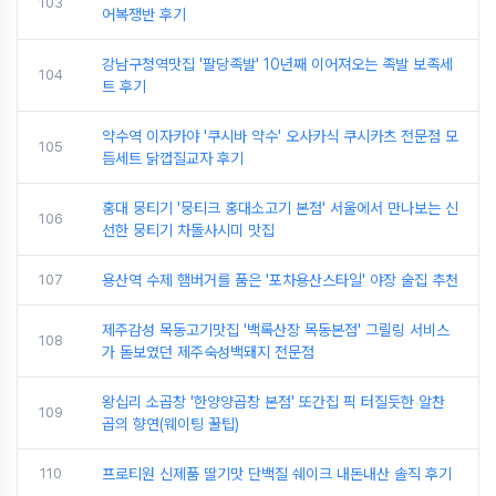
103
어복쟁반 후기
강남구청역맛집 '팔당족발' 10년째 이어져오는 족발 보족세
104
트 후기
약수역 이자카야 '쿠시바 약수' 오사카식 쿠시카츠 전문점 모
105
듬세트 닭껍질교자 후기
홍대 뭉티기 '뭉티크 홍대소고기 본점' 서울에서 만나보는 신
106
선한 뭉티기 차돌사시미 맛집
107
용산역 수제 햄버거를 품은 '포차용산스타일' 야장 술집 추천
제주감성 목동고기맛집 '백록산장 목동본점' 그릴링 서비스
108
가 돋보였던 제주숙성백돼지 전문점
왕십리 소곱창 '한양양곱창 본점' 또간집 픽 터질듯한 알찬
109
곱의 향연(웨이팅 꿀팁)
110
프로티원 신제품 딸기맛 단백질 쉐이크 내돈내산 솔직 후기