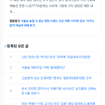
해놓은 듯한 느낌???외관과는 다르게 그렇게 크지 않았던 매장 내
부
...
원문링크
서울숲 놓칠 수 없는 핫한 브랜드 신상 카페 '더커피 성수' 이치고
말차 바닐라 라떼 후기
등록된 모든 글
1
신당 중앙시장 멕시칸 타코 '라까예' 데낄라에 타코한잔
2
서울숲 채광맛집 카페 '클레멘타인'
3
신논현역 강남 인생라멘 '멘쿠도' 멘호루(대창라멘) 강추
성수 건강한 한끼식사 '르베지왕 성수공간' 살치볼과 신메뉴
4
포크볼 찐후기
청담 연애인 인증 고깃집 맛집 '길목' 제일 깔끔하고 쾌적했