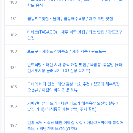
180
향토 음식
181
금능포구횟집 - 물회 / 금능해수욕장 / 제주 도민 맛집
타바코(TABACO) - 제주 서쪽 맛집 / 타코 맛집 / 판포포구
182
맛집
183
포포구 - 제주도 감성숙소 / 제주 서쪽 / 판포포구
반도식당 - 태안 시내 중식 해장 맛집 / 육짬뽕, 볶음밥 (+태
184
안서부시장 둘러보기, CU 신상 디저트)
그녀의 바다 펜션- 태안 감성 숙소 추천 / 청포대 해수욕장
185
오션뷰 / 아침의 바다 3 방 리뷰
커피인터뷰 파도리 - 태안 파도리 해수욕장 오션뷰 분위기
186
맛집 카페(+해식동굴 가는 방법, 주차 꿀팁)
안흥 식당 - 충남 태안 여행길 맛집 / 아나고스끼야끼(붕장어
187
볶음) / 백반기행 보양식(강추!!)