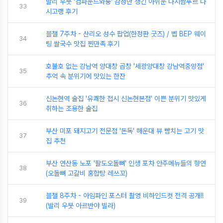
발리 우붓 '컴파운드와룽' 감성만 챙긴 아쉬운 나시짬푸르 나
33
시고랭 후기
블챌 7주차 - 산리오 성수 팝업(한정판 굿즈) / 벱 BEP 웨이
34
팅 쌀국수 맛집 찐만족 후기
호불호 없는 강남역 양대창 곱창 '세광양대창 강남역중앙점'
35
추억 속 분위기에 맛있는 한잔
신논현역 술집 '유쾌한 접시 신논현본점' 이쁜 분위기 맛있게
36
취하는 조용한 술집
부산 미포 돼지고기 전문점 '돈독' 해운대 뷰 뺨치는 고기 맛
37
집 추천
부산 연산동 노포 '팔도오돌뼈' 인생 포차 안주메뉴들의 향연
38
(오돌뼈 고갈비 홍합탕 레쓰꼬)
블챌 8주차 - 아임파인 포스터 촬영 비하인드컷 전격 공개!!
39
(발리 우붓 아르반야 빌라)