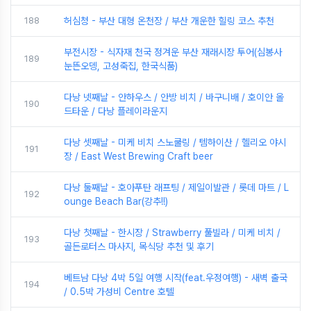
188
허심청 - 부산 대형 온천장 / 부산 개운한 힐링 코스 추천
부전시장 - 식자재 천국 정겨운 부산 재래시장 투어(심봉사
189
눈뜬오뎅, 고성죽집, 한국식품)
다낭 넷째날 - 안하우스 / 안방 비치 / 바구니배 / 호이안 올
190
드타운 / 다낭 플레이라운지
다낭 셋째날 - 미케 비치 스노쿨링 / 템하이산 / 헬리오 야시
191
장 / East West Brewing Craft beer
다낭 둘째날 - 호아푸탄 래프팅 / 제일이발관 / 롯데 마트 / L
192
ounge Beach Bar(강추!!)
다낭 첫째날 - 한시장 / Strawberry 풀빌라 / 미케 비치 /
193
골든로터스 마사지, 목식당 추천 및 후기
베트남 다낭 4박 5일 여행 시작(feat.우정여행) - 새벽 출국
194
/ 0.5박 가성비 Centre 호텔