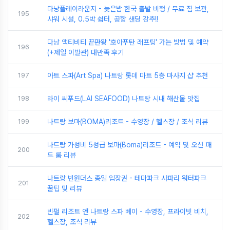
다낭플레이라운지 - 늦은밤 한국 출발 비행 / 무료 짐 보관,
195
샤워 시설, 0.5박 쉼터, 공항 샌딩 강추!!
다낭 액티비티 끝판왕 '호아푸탄 래프팅' 가는 방법 및 예약
196
(+제일 이발관) 대만족 후기
197
아트 스파(Art Spa) 나트랑 롯데 마트 5층 마사지 샵 추천
198
라이 씨푸드(LAI SEAFOOD) 나트랑 시내 해산물 맛집
199
나트랑 보마(BOMA)리조트 - 수영장 / 헬스장 / 조식 리뷰
나트랑 가성비 5성급 보마(Boma)리조트 - 예약 및 오션 패
200
드 룸 리뷰
나트랑 빈원더스 종일 입장권 - 테마파크 사파리 워터파크
201
꿀팁 및 리뷰
빈펄 리조트 앤 나트랑 스파 베이 - 수영장, 프라이빗 비치,
202
헬스장, 조식 리뷰