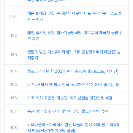
해운대 해장 맛집 '속씨원한 대구탕 미포 본점' 속이 절로 풀
151
린 찐후기
태안 숨겨진 맛집 '함바위굴밥식당' 향토음식 게국지 굴밥 강
152
추 후기
생활의 달인 패스츄리꽈배기 '해미읍성왕꽈배기 태안점' 솔
153
직후기
154
블로그 4개월 차 2024 수익 총결산(애드포스트, 체험단)
155
디즈니+픽사 팬 필독 안국 '픽사하우스' 200% 즐기는 법
156
마곡 회식 고민은 '미숯랭' 마곡 삼겹살 맛집으로 해결
157
용산 예약 필수 인생 대방어 맛집 '물고기주택 극진'
비바나폴리 - 마곡에서 만난 나폴리 감성 예약 필수 화덕피
158
자 맛집(+마가렛 웨이팅 꿀팁)