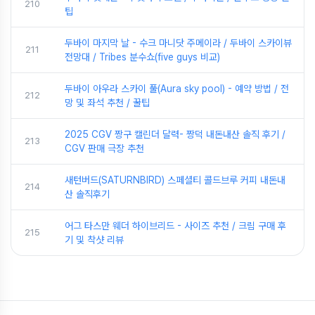
210
팁
두바이 마지막 날 - 수크 마니닷 주메이라 / 두바이 스카이뷰
211
전망대 / Tribes 분수쇼(five guys 비교)
두바이 아우라 스카이 풀(Aura sky pool) - 예약 방법 / 전
212
망 및 좌석 추천 / 꿀팁
2025 CGV 짱구 캘린더 달력- 짱덕 내돈내산 솔직 후기 /
213
CGV 판매 극장 추천
새턴버드(SATURNBIRD) 스페셜티 콜드브루 커피 내돈내
214
산 솔직후기
어그 타스만 웨더 하이브리드 - 사이즈 추천 / 크림 구매 후
215
기 및 착샷 리뷰