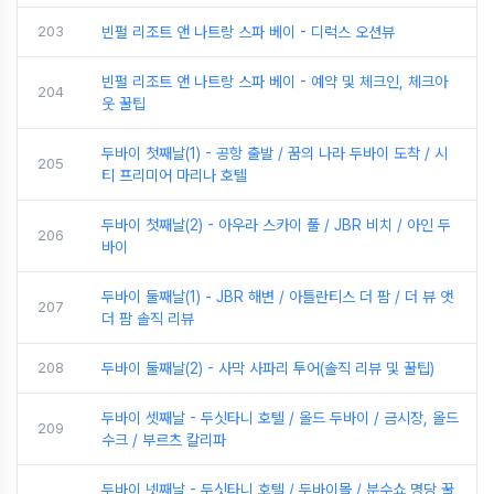
203
빈펄 리조트 앤 나트랑 스파 베이 - 디럭스 오션뷰
빈펄 리조트 앤 나트랑 스파 베이 - 예약 및 체크인, 체크아
204
웃 꿀팁
두바이 첫째날(1) - 공항 출발 / 꿈의 나라 두바이 도착 / 시
205
티 프리미어 마리나 호텔
두바이 첫째날(2) - 아우라 스카이 풀 / JBR 비치 / 아인 두
206
바이
두바이 둘째날(1) - JBR 해변 / 아틀란티스 더 팜 / 더 뷰 앳
207
더 팜 솔직 리뷰
208
두바이 둘째날(2) - 사막 사파리 투어(솔직 리뷰 및 꿀팁)
두바이 셋째날 - 두싯타니 호텔 / 올드 두바이 / 금시장, 올드
209
수크 / 부르츠 칼리파
두바이 넷째날 - 두싯타니 호텔 / 두바이몰 / 분수쇼 명당 꿀