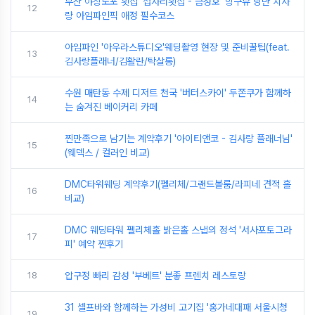
부산 야장노포 횟집 '섭자리횟집 - 금성호' 항구뷰 낭만 치사
12
량 아임파인픽 애정 필수코스
아임파인 '아우라스튜디오'웨딩촬영 현장 및 준비꿀팁(feat.
13
김사랑플래너/김활란/탁살롱)
수원 매탄동 수제 디저트 천국 '버터스카이' 두쫀쿠가 함께하
14
는 숨겨진 베이커리 카페
찐만족으로 남기는 계약후기 '아이티앤코 - 김사랑 플래너님'
15
(웨덱스 / 컬러인 비교)
DMC타워웨딩 계약후기(펠리체/그랜드볼룸/라피네 견적 홀
16
비교)
DMC 웨딩타워 펠리체홀 밝은홀 스냅의 정석 '서사포토그라
17
피' 예약 찐후기
18
압구정 빠리 감성 '부베트' 분좋 프렌치 레스토랑
31 셀프바와 함께하는 가성비 고기집 '홍가네대패 서울시청
19