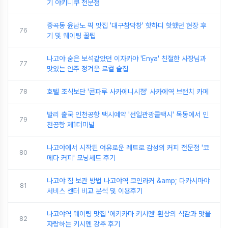
기 야키니쿠 전문점
중곡동 윤남노 픽 맛집 '대구참막창' 핫하디 핫했던 현장 후
76
기 및 웨이팅 꿀팁
나고야 숨은 보석같았던 이자카야 'Enya' 친절한 사장님과
77
맛있는 안주 정겨운 로컬 술집
78
호텔 조식보단 '콘파루 사카에니시점' 사카에역 브런치 카페
발리 출국 인천공항 택시예약 '선일관광콜택시' 목동에서 인
79
천공항 제1터미널
나고야에서 시작된 여유로운 레트로 감성의 커피 전문점 '코
80
메다 커피' 모닝세트 후기
나고야 짐 보관 방법 나고야역 코인라커 &amp; 다카시마야
81
서비스 센터 비교 분석 및 이용후기
나고야역 웨이팅 맛집 '에키카마 키시멘' 환상의 식감과 맛을
82
자랑하는 키시멘 강추 후기