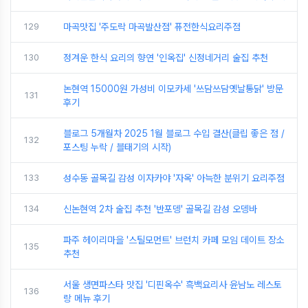
129
마곡맛집 '주도락 마곡발산점' 퓨전한식요리주점
130
정겨운 한식 요리의 향연 '인옥집' 신정네거리 술집 추천
논현역 15000원 가성비 이모카세 '쓰담쓰담옛날통닭' 방문
131
후기
블로그 5개월차 2025 1월 블로그 수입 결산(클립 좋은 점 /
132
포스팅 누락 / 블태기의 시작)
133
성수동 골목길 감성 이자카야 '자옥' 아늑한 분위기 요리주점
134
신논현역 2차 술집 추천 '반포뎅' 골목길 감성 오뎅바
파주 헤이리마을 '스틸모먼트' 브런치 카페 모임 데이트 장소
135
추천
서울 생면파스타 맛집 '디핀옥수' 흑백요리사 윤남노 레스토
136
랑 메뉴 후기