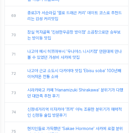
종로3가 서순라길 '옐로 드래곤 커리' 데이트 코스로 추천드
69
리는 감성 커리맛집
잠실 먹자골목 '진성한우곱창 방이점' 소곱창으로만 승부보
70
는 방이동 맛집
나고야 메시 히쯔마부시 '우나야스 니시키점' 만원대에 만나
71
볼 수 있었던 가성비 사카에 맛집
나고야 근교 소도시 다카야마 맛집 'Ebisu soba' 100년째
72
이어져온 전통 소바
시라카와고 카페 'Hanamizuki Shirakawa' 분위기가 다했
73
던 대만족 추천 후기
신정네거리역 이자카야 '쯔끼' 아늑 조용한 분위기가 매력적
74
인 신정동 술집 방문후기
현지인들로 가득했던 'Sakae Hormone' 사카에 로컬 분위
75