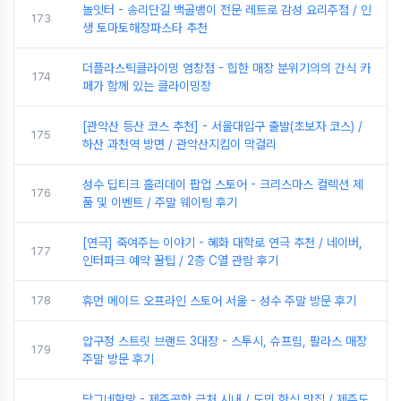
놀잇터 - 송리단길 백골뱅이 전문 레트로 감성 요리주점 / 인
173
생 토마토해장파스타 추천
더플라스틱클라이밍 염창점 - 힙한 매장 분위기의의 간식 카
174
페가 함께 있는 클라이밍장
[관악산 등산 코스 추천] - 서울대입구 출발(초보자 코스) /
175
하산 과천역 방면 / 관악산지킴이 막걸리
성수 딥티크 홀리데이 팝업 스토어 - 크리스마스 컬렉션 제
176
품 및 이벤트 / 주말 웨이팅 후기
[연극] 죽여주는 이야기 - 혜화 대학로 연극 추천 / 네이버,
177
인터파크 예약 꿀팁 / 2층 C열 관람 후기
178
휴먼 메이드 오프라인 스토어 서울 - 성수 주말 방문 후기
압구정 스트릿 브랜드 3대장 - 스투시, 슈프림, 팔라스 매장
179
주말 방문 후기
닥그네할망 - 제주공항 근처 시내 / 도민 한식 맛집 / 제주도