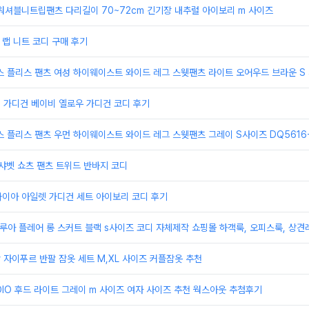
o 워셔블니트립팬츠 다리길이 70~72cm 긴기장 내추럴 아이보리 m 사이즈
러 랩 니트 코디 구매 후기
닉스 플리스 팬츠 여성 하이웨이스트 와이드 레그 스웻팬츠 라이트 오어우드 브라운 S 사
in 가디건 베이비 옐로우 가디건 코디 후기
닉스 플리스 팬츠 우먼 하이웨이스트 와이드 레그 스웻팬츠 그레이 S사이즈 DQ5616-
n 샤벳 쇼츠 팬츠 트위드 반바지 코디
s 다이아 아일렛 가디건 세트 아이보리 코디 후기
4fw 루아 플레어 롱 스커트 블랙 s사이즈 코디 자체제작 쇼핑몰 하객룩, 오피스룩, 상견
ur 자이푸르 반팔 잠옷 세트 M,XL 사이즈 커플잠옷 추천
UDIO 후드 라이트 그레이 m 사이즈 여자 사이즈 추천 웍스아웃 추첨후기