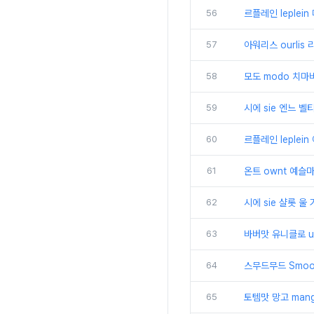
56
르플레인 leplei
57
아워리스 ourlis
58
모도 modo 치마
59
시에 sie 엔느 벨
60
르플레인 leple
61
온트 ownt 예슬
62
시에 sie 샬롯 
63
바버맛 유니클로 un
64
스무드무드 Smoo
65
토템맛 망고 man