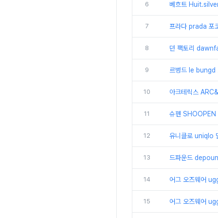
6
베흐트 Huit.silv
7
프라다 prada 포
8
던 팩토리 dawn
9
르벙드 le bun
10
아크테릭스 ARC&
11
슈펜 SHOOPEN 
12
유니클로 uniql
13
드파운드 depou
14
어그 오즈웨어 ugg
15
어그 오즈웨어 ug