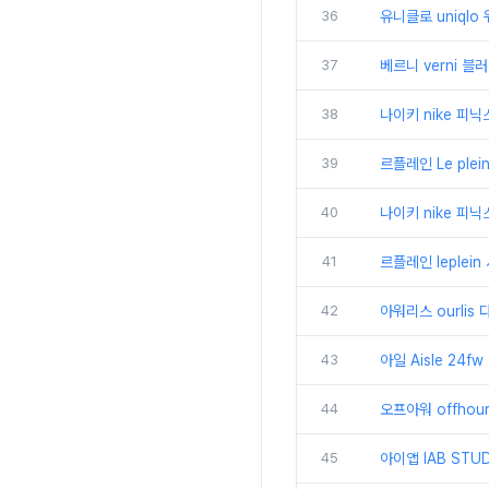
36
유니클로 uniql
37
베르니 verni 블
38
나이키 nike 피
39
르플레인 Le ple
40
나이키 nike 피
41
르플레인 leplei
42
아워리스 ourli
43
아일 Aisle 2
44
오프아워 offho
45
아이앱 IAB ST