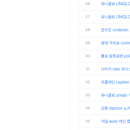
26
유니클로 UNIQL
27
유니클로 UNIQL
28
온드민 ondemi
29
꼼데 가르송 comm
30
폴로 랄프로렌 pol
31
나이키 nike 피
32
르플레인 Leplei
33
유니클로 uniql
34
단톤 danton 
35
아일 aisle 바인