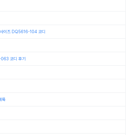
이즈 DQ5616-104 코디
063 코디 후기
례룩