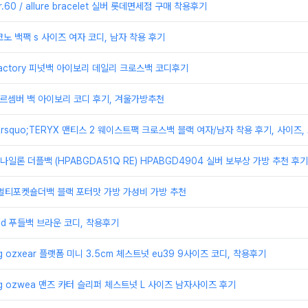
er.60 / allure bracelet 실버 롯데면세점 구매 착용후기
코노 백팩 s 사이즈 여자 코디, 남자 착용 후기
factory 피넛백 아이보리 데일리 크로스백 코디후기
gd 르셈버 백 아이보리 코디 후기, 겨울가방추천
rsquo;TERYX 맨티스 2 웨이스트팩 크로스백 블랙 여자/남자 착용 후기, 사이즈,
나일론 더플백 (HPABGDA51Q RE) HPABGD4904 실버 보부상 가방 추천 후기
o 멀티포켓숄더백 블랙 포터맛 가방 가성비 가방 추천
nd 푸들백 브라운 코디, 착용후기
 ozxear 플랫폼 미니 3.5cm 체스트넛 eu39 9사이즈 코디, 착용후기
g ozwea 맨즈 카터 슬리퍼 체스트넛 L 사이즈 남자사이즈 후기