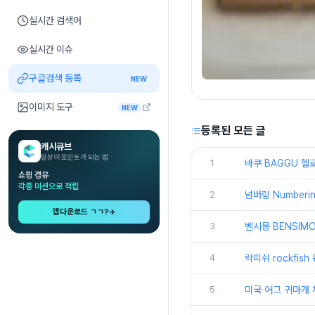
실시간 검색어
실시간 이슈
구글검색 등록
NEW
이미지 도구
NEW
등록된 모든 글
캐시큐브
일상이 포인트가 되는 앱
1
바쿠 BAGGU 헬
쇼핑 경유
각종 미션으로 적립
2
넘버링 Number
앱다운로드 ㄱㄱ?
→
3
벤시몽 BENSIM
4
락피쉬 rockfis
5
미국 어그 귀마개 체스