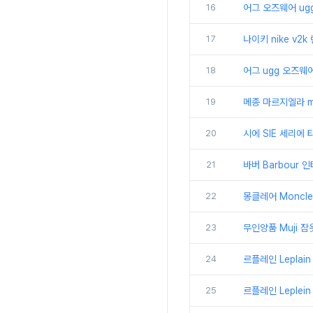
16
어그 오즈웨어 ug
17
나이키 nike v2
18
어그 ugg 오즈웨어
19
메종 마르지엘라 ma
20
시에 SIE 세리에 
21
바버 Barbour 인
22
몽클레어 Moncle
23
무인양품 Muji 
24
르플레인 Leplain
25
르플레인 Leple