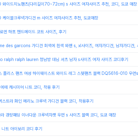
O 와이드치노팬츠(다리길이70~72cm) s 사이즈 여자사이즈 추천, 코디, 도쿄 매장
O 케이블크루넥가디건 m 사이즈 여자사이즈 추천, 도쿄매장
n 로엔 하프 핸드메이드 코트 사이즈, 후기
e des garcons 가디건 회색에 흰색 와펜 s, xl사이즈, 여자가디건, 남자가디건,
o ralph ralph lauren 청남방 데님 셔츠 남자 s사이즈 여자 사이즈 코디후기
닉스 플리스 팬츠 여성 하이웨이스트 와이드 레그 스웻팬츠 블랙 DQ5616-010 우먼
n 에떼 캐시미어 니트 코디, 착용 후기
o 엑스트라 화인 메리노 크루넥 가디건 블랙 코디, 착용후기
노카라 경량패딩 이너다운 크루넥자켓 우먼 s 사이즈 블랙 코디, 도쿄 매장
 캡 니트 아이보리 코디 후기