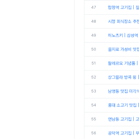
47
합정역 고기집 | 
48
시청 회식장소 추천
49
히노츠키 | 삼성역
50
을지로 가성비 맛집
51
팔레르모 기념품 | 와인
52
샹그릴라 방콕 윙 
53
남영동 맛집 미각식
54
홍대 소고기 맛집 
55
연남동 고기집 | 
56
공덕역 고기집 | 