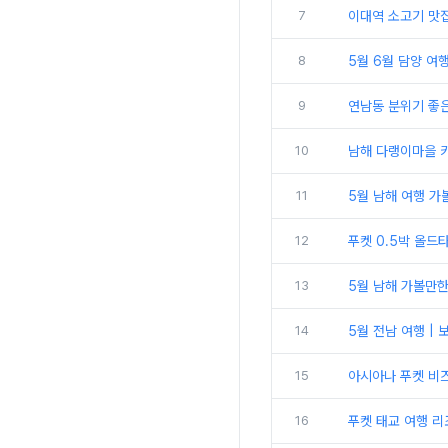
7
이대역 소고기 맛집
8
5월 6월 담양 여행
9
연남동 분위기 좋은
10
남해 다랭이마을 카
11
5월 남해 여행 가볼
12
푸켓 0.5박 올드
13
5월 남해 가볼만한 
14
5월 전남 여행 | 
15
아시아나 푸켓 비즈니
16
푸켓 태교 여행 리