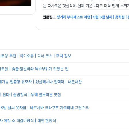
는 따사로운 햇살덕에 실제 기온보다도 더욱 덥게 느껴지
원문링크
헝가리 부다페스트 여행 | 5월 6월 날씨 | 옷차림 |
토랑 추천 | 아이오유 | 디너 코스 | 주차 정보
토닭 | 숯불 닭갈비와 특수부위가 맛있는 집
재가능 절충형 유모차 | 잉글레시나 일렉타 | 내돈내산
 담다 | 솥밥정식 | 동해 블루리본 맛집
월 8월 날씨 옷차림 | 바르샤바 크라쿠프 자코파네 그단스크
사 여정 소 석갈비정식 | 대전 한정식