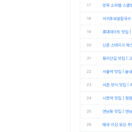
17
방콕 소피텔 스쿰빗
18
서귀포보말칼국수 맛
19
홍대데이트 맛집 |
20
신촌 스테이크 파스
21
용리단길 맛집 | 
22
서울역 맛집 | 솥
23
서촌 양식 맛집 |
24
시청역 맛집 | 정
25
연남동 맛집 | 연
26
태국 이심 유심 추