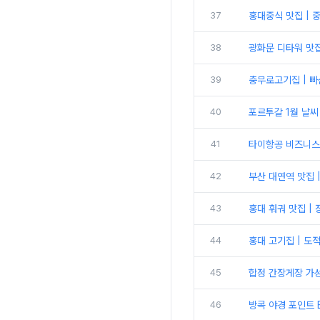
37
홍대중식 맛집 | 
38
광화문 디타워 맛집
39
충무로고기집 | 빠
40
포르투갈 1월 날씨
41
타이항공 비즈니스 
42
부산 대연역 맛집 
43
홍대 훠궈 맛집 |
44
홍대 고기집 | 도
45
합정 간장게장 가성
46
방콕 야경 포인트 