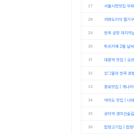
27
서울시청맛집 무와
28
카파도키아 열기구 
29
방콕 공항 마지막날
30
튀르키예 2월 날씨 
31
대흥역 맛집 | 오
32
샹그릴라 방콕 호텔
33
종로맛집 | 개나
34
여의도 맛집 | 너
35
공덕역 경의선숲길
36
합정고기집 | 합정