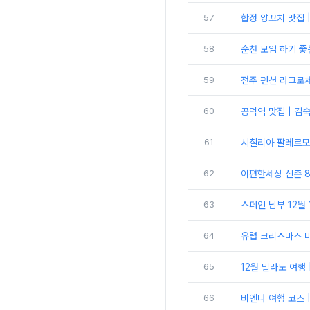
57
합정 양꼬치 맛집 
58
순천 모임 하기 좋
59
전주 펜션 라크로체
60
공덕역 맛집 | 김
61
시칠리아 팔레르모 
62
이편한세상 신촌 8
63
스페인 남부 12월 
64
유럽 크리스마스 마
65
12월 밀라노 여행 
66
비엔나 여행 코스 |