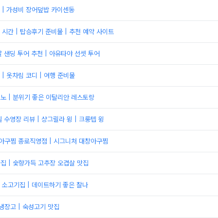
 | 가성비 장어덮밥 카이센동
시간 | 탑승후기 준비물 | 추천 예약 사이트
 샌딩 투어 추천 | 아유타야 선셋 투어
| 옷차림 코디 | 여행 준비물
르노 | 분위기 좋은 이탈리안 레스토랑
 수영장 리뷰 | 샹그릴라 윙 | 크룽텝 윙
리아구찜 종로직영점 | 시그니처 대창아구찜
와집 | 숯향가득 고추장 오겹살 맛집
 소고기집 | 데이트하기 좋은 찰나
냉장고 | 숙성고기 맛집