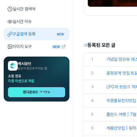
실시간 검색어
실시간 이슈
구글검색 등록
NEW
등록된 모든 글
이미지 도구
NEW
1
기념일 한강뷰 레스
캐시큐브
일상이 포인트가 되는 앱
2
충정로역 맛집 토닭
쇼핑 경유
각종 미션으로 적립
3
LPG차 트렁크 적
앱다운로드 ㄱㄱ?
→
4
무릉별유천지맛집 |
5
폴란드 여행 | 7
6
계룡산맛집 | 동학