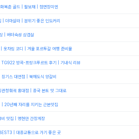
중화복춘 골드 | 팔보채 | 첨면장미엔
 | 더마샬라 | 분위기 좋은 인도커리
삼 | 버터숙성 삼겹살
 | 옷차림 코디 | 겨울 포르투갈 여행 준비물
TG922 방콕-프랑크푸르트 후기 | 기내식 리뷰
| 징기스 대연점 | 북해도식 양갈비
 징관청훠궈 홍대점 | 중국 본토 맛 그대로
적 | 20년째 자리를 지키는 근본맛집
비 맛집 | 명현만 간장게장
BEST3 | 대중교통으로 가기 좋은 곳