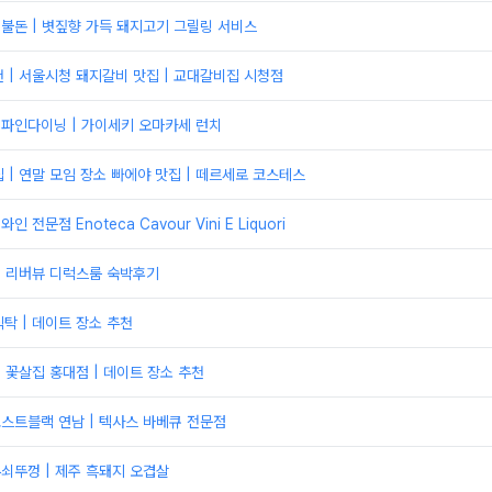
짚불돈 | 볏짚향 가득 돼지고기 그릴링 서비스
 | 서울시청 돼지갈비 맛집 | 교대갈비집 시청점
 파인다이닝 | 가이세키 오마카세 런치
 | 연말 모임 장소 빠에야 맛집 | 떼르세로 코스테스
 전문점 Enoteca Cavour Vini E Liquori
| 리버뷰 디럭스룸 숙박후기
탁 | 데이트 장소 추천
| 꽃살집 홍대점 | 데이트 장소 추천
고스트블랙 연남 | 텍사스 바베큐 전문점
무쇠뚜껑 | 제주 흑돼지 오겹살