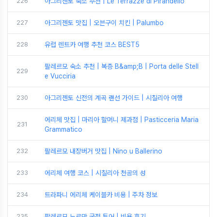
226
아그리젠토 숙소 추천 | Le Terrazze di Pirandello
227
아그리젠토 맛집 | 오븐구이 치킨 | Palumbo
228
유럽 렌트카 여행 추천 코스 BEST5
팔레르모 숙소 추천 | 복층 B&amp;B | Porta delle Stell
229
e Vucciria
230
아그리젠토 신전의 계곡 랜선 가이드 | 시칠리아 여행
에리체 맛집 | 마리아 할머니 제과점 | Pasticceria Maria
231
Grammatico
232
팔레르모 내장버거 맛집 | Nino u Ballerino
233
에리체 여행 코스 | 시칠리아 천공의 성
234
트라파니 에리체 케이블카 비용 | 주차 정보
235
팔레르모 노르만 궁전 투어 | 비용 후기