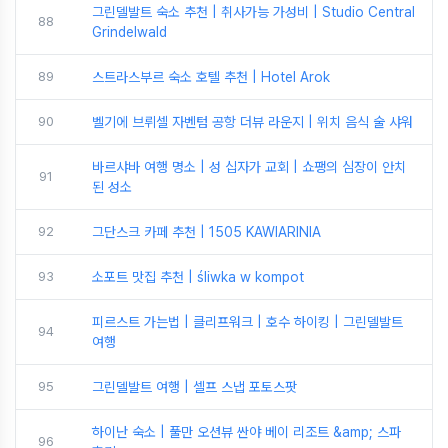
그린델발트 숙소 추천 | 취사가능 가성비 | Studio Central
88
Grindelwald
89
스트라스부르 숙소 호텔 추천 | Hotel Arok
90
벨기에 브뤼셀 자벤텀 공항 더뷰 라운지 | 위치 음식 술 샤워
바르샤바 여행 명소 | 성 십자가 교회 | 쇼팽의 심장이 안치
91
된 성소
92
그단스크 카페 추천 | 1505 KAWIARINIA
93
소포트 맛집 추천 | śliwka w kompot
피르스트 가는법 | 클리프워크 | 호수 하이킹 | 그린델발트
94
여행
95
그린델발트 여행 | 셀프 스냅 포토스팟
하이난 숙소 | 풀만 오션뷰 싼야 베이 리조트 &amp; 스파
96