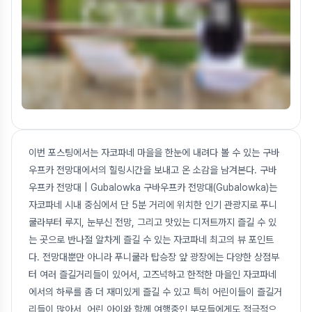
이번 포스팅에서는 자코파네 마을을 한눈에 내려다 볼 수 있는 구바
우프카 전망대에서의 힐링시간을 보내고 온 소감을 남겨본다. 구바
우프카 전망대 | Gubalowka 구바우프카 전망대(Gubalowka)는
자코파네 시내 중심에서 단 5분 거리에 위치한 인기 관광지로 푸니
쿨라부터 루지, 눈부신 전망, 그리고 맛있는 디저트까지 즐길 수 있
는 곳으로 반나절 알차게 즐길 수 있는 자코파네 최고의 뷰 포인트
다. 전망대뿐만 아니라 푸니쿨라 탑승장 앞 광장에는 다양한 상점부
터 여러 즐길거리들이 있어서, 고즈넉하고 한적한 마을인 자코파네
에서의 하루를 좀 더 재미있게 즐길 수 있고 특히 어린이들이 즐길거
리들이 많아서, 어린 아이와 함께 여행중인 부모들에게도 적극적으