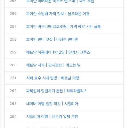
255
호이안 리버타운 리조트 앤 스파 | 숙소 추천
256
호이안 소원배 가격 정보 | 올드타운 야경
257
호이안 바구니배 코코넛배 | 가격 예약 시간 클룩
258
호이안 반미 맛집 | 마담칸 반미퀸
259
베트남 하롱베이 1박 2일 | 알리사 크루즈
260
베트남 사파 | 판시판산 | 비오는 날
261
사파 호수 시내 탐방 | 베트남 여행
262
파묵칼레 당일치기 온천 | 히에라폴리스
263
네이버 여행 일정 작성 | 시칠리아
264
시칠리아 여행 | 렌트카 업체 추천