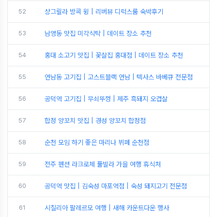
52
샹그릴라 방콕 윙 | 리버뷰 디럭스룸 숙박후기
53
남영동 맛집 미각식탁 | 데이트 장소 추천
54
홍대 소고기 맛집 | 꽃살집 홍대점 | 데이트 장소 추천
55
연남동 고기집 | 고스트블랙 연남 | 텍사스 바베큐 전문점
56
공덕역 고기집 | 무쇠뚜껑 | 제주 흑돼지 오겹살
57
합정 양꼬치 맛집 | 경성 양꼬치 합정점
58
순천 모임 하기 좋은 마리나 뷔페 순천점
59
전주 펜션 라크로체 풀빌라 가을 여행 휴식처
60
공덕역 맛집 | 김숙성 마포역점 | 숙성 돼지고기 전문점
61
시칠리아 팔레르모 여행 | 새해 카운트다운 행사