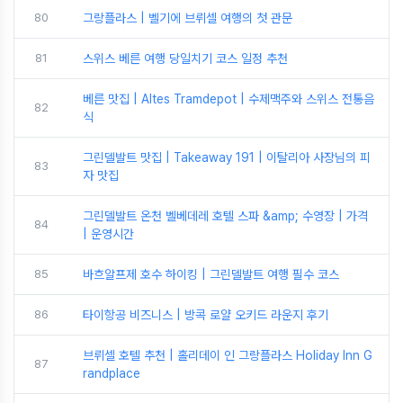
80
그랑플라스 | 벨기에 브뤼셀 여행의 첫 관문
81
스위스 베른 여행 당일치기 코스 일정 추천
베른 맛집 | Altes Tramdepot | 수제맥주와 스위스 전통음
82
식
그린델발트 맛집 | Takeaway 191 | 이탈리아 사장님의 피
83
자 맛집
그린델발트 온천 벨베데레 호텔 스파 &amp; 수영장 | 가격
84
| 운영시간
85
바흐알프제 호수 하이킹 | 그린델발트 여행 필수 코스
86
타이항공 비즈니스 | 방콕 로얄 오키드 라운지 후기
브뤼셀 호텔 추천 | 홀리데이 인 그랑플라스 Holiday Inn G
87
randplace