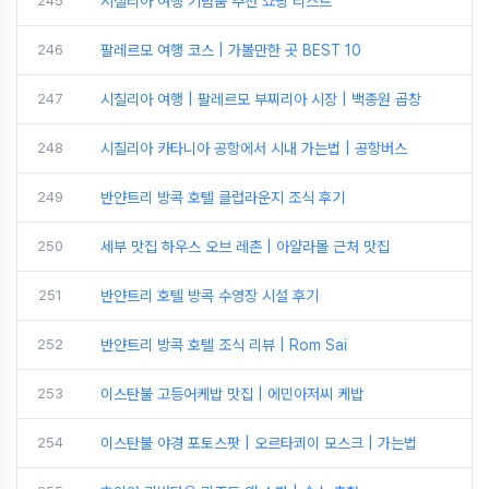
245
시칠리아 여행 기념품 추천 쇼핑 리스트
246
팔레르모 여행 코스 | 가볼만한 곳 BEST 10
247
시칠리아 여행 | 팔레르모 부찌리아 시장 | 백종원 곱창
248
시칠리아 카타니아 공항에서 시내 가는법 | 공항버스
249
반얀트리 방콕 호텔 클럽라운지 조식 후기
250
세부 맛집 하우스 오브 레촌 | 아얄라몰 근처 맛집
251
반얀트리 호텔 방콕 수영장 시설 후기
252
반얀트리 방콕 호텔 조식 리뷰 | Rom Sai
253
이스탄불 고등어케밥 맛집 | 에민아저씨 케밥
254
이스탄불 야경 포토스팟 | 오르타쾨이 모스크 | 가는법