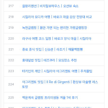
217
을왕리펜션 | 비치힐뷰하우스 | 오션뷰 숙소
218
시칠리아 모디카 여행 | 바로크 마을 감상 전망대 비교
219
녹천글램핑 | 몸만 가면 되는 편리한 가평글램핑장
220
라구사 여행 코스 일정 | 바로크 양식 마을 | 시칠리아
221
종로 중식 맛집 | 신승관 | 라조기 | 해물백짬뽕
222
홍대덮밥 맛집 | 테즈쿠리 | 모임장소 추천
223
터키인의 계단 | 시칠리아 아그리젠토 여행 | 주차꿀팁
아그리젠토 맛집 | Il Re di Girgenti | 환상뷰 미슐랭 레스
224
토랑
225
백운계곡 글램핑 프리미엄동 겨울 1박 후기