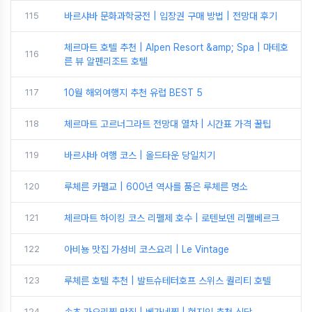
115
바르샤바 문화과학궁전 | 입장권 구매 방법 | 전망대 후기
체르마트 호텔 추천 | Alpen Resort &amp; Spa | 마테호
116
른 뷰 알펜리조트 호텔
117
10월 해외여행지 추천 유럽 BEST 5
118
체르마트 고르너그라트 전망대 열차 | 시간표 가격 꿀팁
119
바르샤바 여행 코스 | 올드타운 당일치기
120
루체른 카펠교 | 600년 역사를 품은 루체른 명소
121
체르마트 하이킹 코스 리펠제 호수 | 로텐보덴 리펠베르크
122
아비뇽 맛집 가성비 코스요리 | Le Vintage
123
루체른 호텔 추천 | 발트슈테터호프 스위스 퀄리티 호텔
124