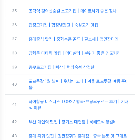
35
공덕역 경의선숲길 소고기집 | 데이트하기 좋은 찰나
36
합정고기집 | 합정냉장고 | 숙성고기 맛집
37
홍대중식 맛집 | 중화복춘 골드 | 팔보채 | 첨면장미엔
38
광화문 디타워 맛집 | 더마샬라 | 분위기 좋은 인도커리
39
충무로고기집 | 빠삼 | 버터숙성 삼겹살
포르투갈 1월 날씨 | 옷차림 코디 | 겨울 포르투갈 여행 준비
40
물
타이항공 비즈니스 TG922 방콕-프랑크푸르트 후기 | 기내
41
식 리뷰
42
부산 대연역 맛집 | 징기스 대연점 | 북해도식 양갈비
43
홍대 훠궈 맛집 | 징관청훠궈 홍대점 | 중국 본토 맛 그대로