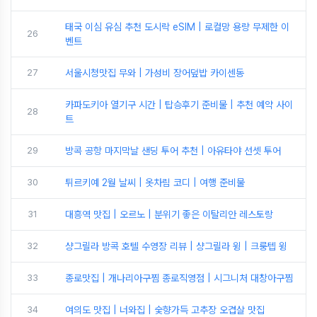
태국 이심 유심 추천 도시락 eSIM | 로컬망 용량 무제한 이
26
벤트
27
서울시청맛집 무와 | 가성비 장어덮밥 카이센동
카파도키아 열기구 시간 | 탑승후기 준비물 | 추천 예약 사이
28
트
29
방콕 공항 마지막날 샌딩 투어 추천 | 아유타야 선셋 투어
30
튀르키예 2월 날씨 | 옷차림 코디 | 여행 준비물
31
대흥역 맛집 | 오르노 | 분위기 좋은 이탈리안 레스토랑
32
샹그릴라 방콕 호텔 수영장 리뷰 | 샹그릴라 윙 | 크룽텝 윙
33
종로맛집 | 개나리아구찜 종로직영점 | 시그니처 대창아구찜
34
여의도 맛집 | 너와집 | 숯향가득 고추장 오겹살 맛집