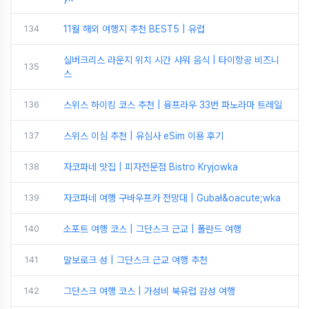
134
11월 해외 여행지 추천 BEST5 | 유럽
실버크리스 라운지 위치 시간 샤워 음식 | 타이항공 비즈니
135
스
136
스위스 하이킹 코스 추천 | 융프라우 33번 파노라마 트레일
137
스위스 이심 추천 | 유심사 eSim 이용 후기
138
자코파네 맛집 | 피자전문점 Bistro Kryjowka
139
자코파네 여행 구바우프카 전망대 | Gubał&oacute;wka
140
소포트 여행 코스 | 그단스크 근교 | 폴란드 여행
141
말보로크 성 | 그단스크 근교 여행 추천
142
그단스크 여행 코스 | 가성비 북유럽 감성 여행