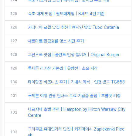
속초 가오리찜 맛집 | 베가네찜 | 현지인 추천 식당
125
속초 대게 맛집 | 팔도대게찜 | B세트 4인 기준
126
카타니아 로컬 맛집 추천 | 현지인 맛집 Tubo Catania
127
체르마트 황금호른 명소 시간 후기
128
그단스크 맛집 | 폴란드 인생 햄버거 | Original Burger
129
루체른 리기산 가는법 | 유람선 | 소요 시간
130
타이항공 비즈니스 후기 | 기내식 좌석 | 인천 방콕 TG653
131
루체른 여행 관광 안내소 무료 기념품 꿀팁 | 초콜릿 키링
바르샤바 호텔 추천 | Hampton by Hilton Warsaw City
132
Centre
크라쿠프 유대인거리 맛집 | 카지미에시 Zapiekanki Piec
133
yk