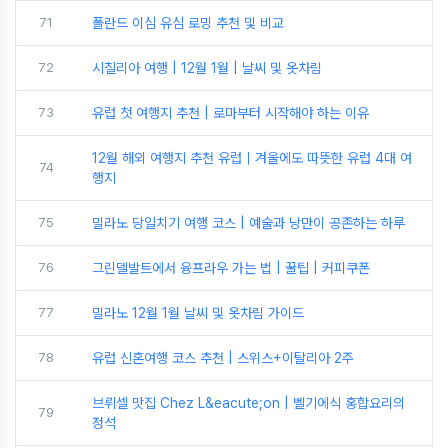
71
폴란드 이심 유심 로밍 추천 및 비교
72
시칠리아 여행 | 12월 1월 | 날씨 및 옷차림
73
유럽 첫 여행지 추천 | 로마부터 시작해야 하는 이유
12월 해외 여행지 추천 유럽｜겨울에도 따뜻한 유럽 4대 여
74
행지
75
밀라노 당일치기 여행 코스 | 예술과 낭만이 공존하는 하루
76
그린델발트에서 융프라우 가는 법 | 꿀팁 | 커피쿠폰
77
밀라노 12월 1월 날씨 및 옷차림 가이드
78
유럽 신혼여행 코스 추천 | 스위스+이탈리아 2주
브뤼셀 맛집 Chez L&eacute;on | 벨기에식 홍합요리의
79
정석