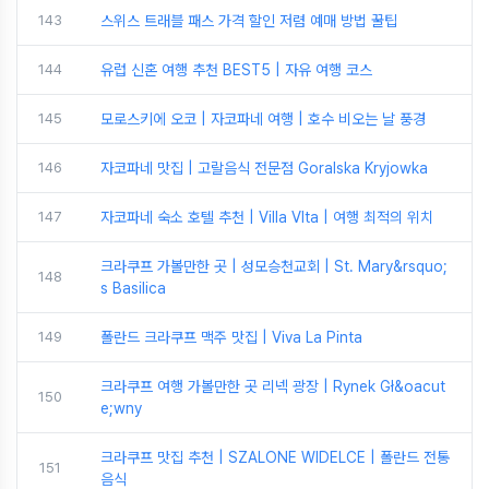
143
스위스 트래블 패스 가격 할인 저렴 예매 방법 꿀팁
144
유럽 신혼 여행 추천 BEST5 | 자유 여행 코스
145
모로스키에 오코 | 자코파네 여행 | 호수 비오는 날 풍경
146
자코파네 맛집 | 고랄음식 전문점 Goralska Kryjowka
147
자코파네 숙소 호텔 추천 | Villa VIta | 여행 최적의 위치
크라쿠프 가볼만한 곳 | 성모승천교회 | St. Mary&rsquo;
148
s Basilica
149
폴란드 크라쿠프 맥주 맛집 | Viva La Pinta
크라쿠프 여행 가볼만한 곳 리넥 광장 | Rynek Gł&oacut
150
e;wny
크라쿠프 맛집 추천 | SZALONE WIDELCE | 폴란드 전통
151
음식