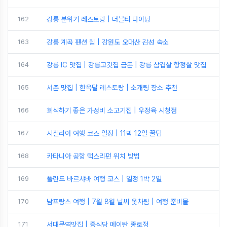
162
강릉 분위기 레스토랑 | 더블티 다이닝
163
강릉 계곡 펜션 림 | 강원도 오대산 감성 숙소
164
강릉 IC 맛집 | 강릉고깃집 금돈 | 강릉 삼겹살 항정살 맛집
165
서촌 맛집 | 한옥달 레스토랑 | 소개팅 장소 추천
166
회식하기 좋은 가성비 소고기집 | 우정육 시청점
167
시칠리아 여행 코스 일정 | 11박 12일 꿀팁
168
카타니아 공항 택스리펀 위치 방법
169
폴란드 바르샤바 여행 코스 | 일정 1박 2일
170
남프랑스 여행 | 7월 8월 날씨 옷차림 | 여행 준비물
171
서대문역맛집 | 중식당 메이탄 종로점