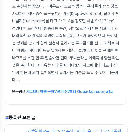
로 추천하는 장소다. 구바우프카 오르는 방법 – 푸니쿨라 탑승 정보
자코파네 시내 중심 크루푸프키 거리(Krupówki Street) 끝에서 푸
니쿨라(Funiculaire)를 타고 약 3~4분 정도면 해발 약 1,123m의
전망대에 도착한다. 탑승하는 순간, 창밖으로 펼쳐지는 자코파네 시
내와 타트라 산맥의 풍경이 시작되는데, 고도가 높아지면서 느껴지
는 상쾌한 공기와 함께 천천히 올라가는 푸니쿨라를 탄 그 자체로 이
미 여행의 하이라이트를 달성하는 기분이 들었다. 티켓을 구매한 후
바코드를 스캔 한 후 탑승하면 된다. 푸니쿨라는 아래쪽 방향을 타는
것을 추천한다 그 이유는 아래를 내려다보면 자코파네와 타트라 산
맥이 한눈에 쫘악 들어오면서 올라가는 기분을 느낄 수 있기 때문이
다.
...
원문링크
자코파네 여행 구바우프카 전망대 | Gubał&oacute;wka
등록된 모든 글
기념일 한강뷰 레스토랑 추천 | 아이오유 | 디너 코스 | 주차