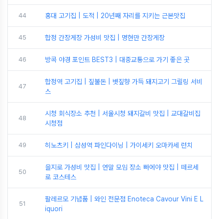
44
홍대 고기집 | 도적 | 20년째 자리를 지키는 근본맛집
45
합정 간장게장 가성비 맛집 | 명현만 간장게장
46
방콕 야경 포인트 BEST3 | 대중교통으로 가기 좋은 곳
합정역 고기집 | 짚불돈 | 볏짚향 가득 돼지고기 그릴링 서비
47
스
시청 회식장소 추천 | 서울시청 돼지갈비 맛집 | 교대갈비집
48
시청점
49
히노츠키 | 삼성역 파인다이닝 | 가이세키 오마카세 런치
을지로 가성비 맛집 | 연말 모임 장소 빠에야 맛집 | 떼르세
50
로 코스테스
팔레르모 기념품 | 와인 전문점 Enoteca Cavour Vini E L
51
iquori