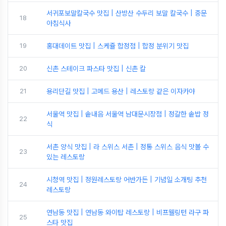
서귀포보말칼국수 맛집 | 산방산 수두리 보말 칼국수 | 중문
18
아침식사
19
홍대데이트 맛집 | 스케쥴 합정점 | 합정 분위기 맛집
20
신촌 스테이크 파스타 맛집 | 신촌 칼
21
용리단길 맛집 | 고메드 용산 | 레스토랑 같은 이자카야
서울역 맛집 | 솥내음 서울역 남대문시장점 | 정갈한 솥밥 정
22
식
서촌 양식 맛집 | 라 스위스 서촌 | 정통 스위스 음식 맛볼 수
23
있는 레스토랑
시청역 맛집 | 정원레스토랑 어반가든 | 기념일 소개팅 추천
24
레스토랑
연남동 맛집 | 연남동 와이탑 레스토랑 | 비프웰링턴 라구 파
25
스타 맛집