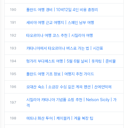
190
폴란드 여행 경비 | 10박12일 4인 비용 총정리
191
세비야 여행 근교 여행지 | 스페인 남부 여행
192
타오르미나 여행 코스 추천 | 시칠리아 여행
193
카타니아에서 타오르미나 버스로 가는 법 | 시간표
194
헝가리 부다페스트 여행 | 5월 6월 날씨 | 옷차림 | 준비물
195
폴란드 여행 기초 정보 | 여행지 추천 가이드
196
오대산 숙소 | 소금강 수심 깊은 계곡 펜션 | 산에언덕에
시칠리아 카타니아 기념품 쇼핑 추천 | Nelson Sicily | 가
197
격
198
에트나 화산 투어 | 케이블카 | 겨울 복장 팁