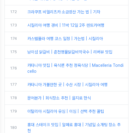
172
크라쿠프 비엘리츠카 소금광산 가는 법 | 기차
173
시칠리아 여행 경비 | 11박 12일 2주 렌트카여행
174
카스텔몰라 여행 코스 일정 | 가는법 | 시칠리아
175
남이섬 닭갈비 | 춘천명물닭갈비막국수 | 리버뷰 맛집
카타니아 맛집 | 육식맨 추천 정육식당 | Macelleria Tondi
176
cello
177
카타니아 가볼만한 곳 | 수산 시장 | 시칠리아 여행
178
문어본가 | 회식장소 추천 | 을지로 한식
179
이탈리아 시칠리아 유심 | 이심 | 선택 추천 꿀팁
홍대 스테이크 맛집 | 알페로 홍대 | 기념일 소개팅 장소 추
180
천