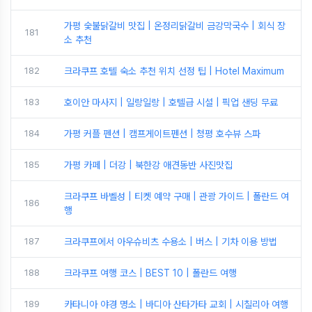
가평 숯불닭갈비 맛집 | 온정리닭갈비 금강막국수 | 회식 장
181
소 추천
182
크라쿠프 호텔 숙소 추천 위치 선정 팁 | Hotel Maximum
183
호이안 마사지 | 일랑일랑 | 호텔급 시설 | 픽업 샌딩 무료
184
가평 커플 펜션 | 캠프게이트펜션 | 청평 호수뷰 스파
185
가평 카페 | 더강 | 북한강 애견동반 사진맛집
크라쿠프 바벨성 | 티켓 예약 구매 | 관광 가이드 | 폴란드 여
186
행
187
크라쿠프에서 아우슈비츠 수용소 | 버스 | 기차 이용 방법
188
크라쿠프 여행 코스 | BEST 10 | 폴란드 여행
189
카타니아 야경 명소 | 바디아 산타가타 교회 | 시칠리아 여행