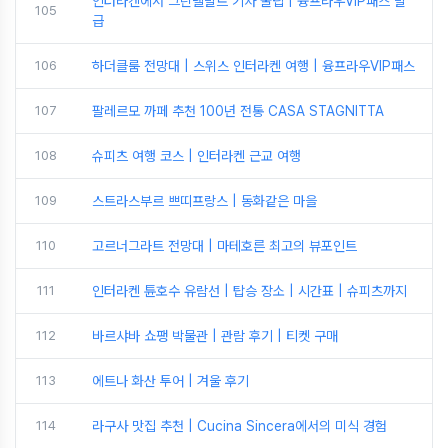
인터라켄에서 그린델발트 기차 꿀팁 | 융프라우VIP패스 발
105
급
106
하더클룸 전망대 | 스위스 인터라켄 여행 | 융프라우VIP패스
107
팔레르모 까페 추천 100년 전통 CASA STAGNITTA
108
슈피츠 여행 코스 | 인터라켄 근교 여행
109
스트라스부르 쁘띠프랑스 | 동화같은 마을
110
고르너그라트 전망대 | 마테호른 최고의 뷰포인트
111
인터라켄 튠호수 유람선 | 탑승 장소 | 시간표 | 슈피츠까지
112
바르샤바 쇼팽 박물관 | 관람 후기 | 티켓 구매
113
에트나 화산 투어 | 겨울 후기
114
라구사 맛집 추천 | Cucina Sincera에서의 미식 경험