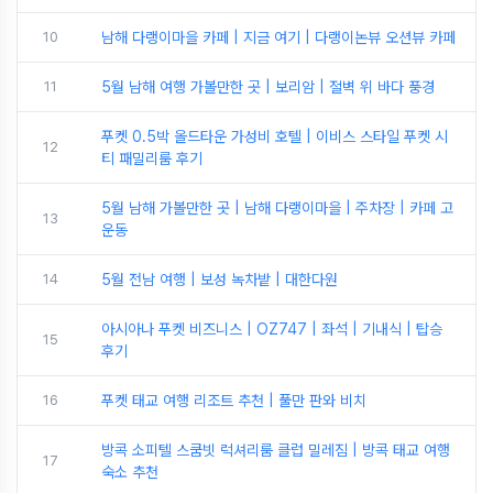
10
남해 다랭이마을 카페 | 지금 여기 | 다랭이논뷰 오션뷰 카페
11
5월 남해 여행 가볼만한 곳 | 보리암 | 절벽 위 바다 풍경
푸켓 0.5박 올드타운 가성비 호텔 | 이비스 스타일 푸켓 시
12
티 패밀리룸 후기
5월 남해 가볼만한 곳 | 남해 다랭이마을 | 주차장 | 카페 고
13
운동
14
5월 전남 여행 | 보성 녹차밭 | 대한다원
아시아나 푸켓 비즈니스 | OZ747 | 좌석 | 기내식 | 탑승
15
후기
16
푸켓 태교 여행 리조트 추천 | 풀만 판와 비치
방콕 소피텔 스쿰빗 럭셔리룸 클럽 밀레짐 | 방콕 태교 여행
17
숙소 추천