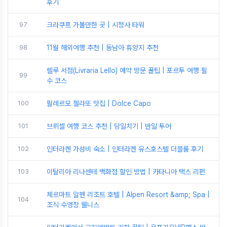
후기
97
크라쿠프 가볼만한 곳 | 시청사 타워
98
11월 해외여행 추천 | 동남아 휴양지 추천
렐루 서점(Livraria Lello) 예약 방문 꿀팁 | 포르투 여행 필
99
수 코스
100
팔레르모 젤라또 맛집 | Dolce Capo
101
브뤼셀 여행 코스 추천 | 당일치기 | 반일 투어
102
인터라켄 가성비 숙소 | 인터라켄 유스호스텔 더블룸 후기
103
이탈리아 리나센테 백화점 할인 방법 | 카타니아 택스 리펀
체르마트 알펜 리조트 호텔 | Alpen Resort &amp; Spa |
104
조식 수영장 웰니스