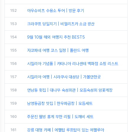
152
아우슈비츠 수용소 투어 | 방문 후기
153
크라쿠프 당일치기 | 비엘리츠카 소금 광산
154
9월 10월 해외 여행지 추천 BEST5
155
자코파네 여행 코스 일정 | 폴란드 여행
156
시칠리아 기념품 | 카타니아 리나센테 백화점 쇼핑 리스트
157
시칠리아 여행 | 시라쿠사 대성당 | 가볼만한곳
158
연남동 횟집 | 대나무 숙성회관 | 모듬숙성회 암꽃게장
159
남영동곱창 맛집 | 한우파곱창 | 모듬세트
160
주문진 웰빙 홍게 무한 리필 | 도깨비 세트
161
강릉 대형 카페 | 에펠탑 루프탑이 있는 에펠루아