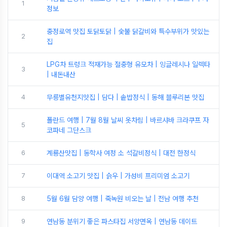
1
정보
충정로역 맛집 토닭토닭 | 숯불 닭갈비와 특수부위가 맛있는
2
집
LPG차 트렁크 적재가능 절충형 유모차 | 잉글레시나 일렉타
3
| 내돈내산
4
무릉별유천지맛집 | 담다 | 솥밥정식 | 동해 블루리본 맛집
폴란드 여행 | 7월 8월 날씨 옷차림 | 바르샤바 크라쿠프 자
5
코파네 그단스크
6
계룡산맛집 | 동학사 여정 소 석갈비정식 | 대전 한정식
7
이대역 소고기 맛집 | 슭우 | 가성비 프리미엄 소고기
8
5월 6월 담양 여행 | 죽녹원 비오는 날 | 전남 여행 추천
9
연남동 분위기 좋은 파스타집 서양면옥 | 연남동 데이트