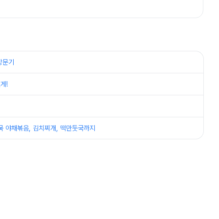
방문기
게!
어묵 야채볶음, 김치찌개, 떡만둣국까지