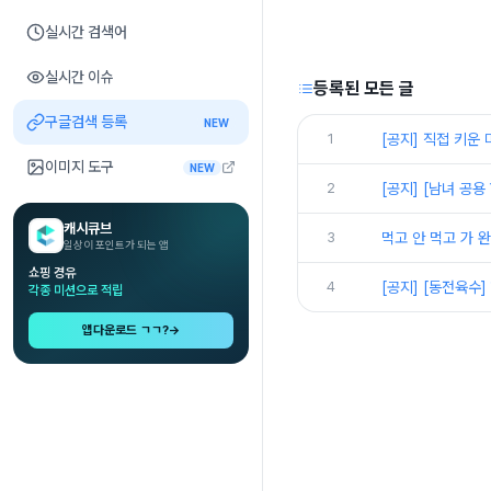
실시간 검색어
실시간 이슈
등록된 모든 글
구글검색 등록
NEW
1
[공지] 직접 키운
이미지 도구
NEW
2
[공지] [남녀 공
캐시큐브
3
먹고 안 먹고 가 
일상이 포인트가 되는 앱
쇼핑 경유
4
[공지] [동전육수
각종 미션으로 적립
앱다운로드 ㄱㄱ?
→