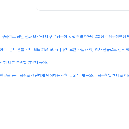
 미꾸라지로 끓인 진짜 보양식! 대구 수성구청 맛집 청밭추어탕 3호점 수성구청역점 
용 향수] 콘트 젠틀 민트 오드 퍼퓸 50ml｜유니크한 바닐라 향, 입사 선물로도 센스 있
완전히 다른 부위별 영양제 총정리
] 한닢쿡 동전 육수로 간편하게 완성하는 진한 국물 및 볶음요리! 육수한알 하나로 