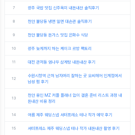
7
광주 국밥 맛집 신주옥미 내돈내산 솔직후기
8
천안 불당동 냉면 밀면 대손관 솔직후기
9
천안 불당동 돈가스 맛집 은화수 식당
10
광주 늦게까지 하는 케이크 르방 팩토리
11
대전 관저동 엄나무 삼계탕 내돈내산 후기
수원시청역 근처 남자머리 잘하는 곳 오씨헤어 인계점에서
12
남성 펌 후기
천안 용인 MZ 커플 플래너 없이 결혼 준비 리스트 과정 내
13
돈내산 비용 정리
14
여름 제주 웨딩스냅 셔터프레소 테나 작가 예약 후기
15
셔터프레소 제주 웨딩스냅 테나 작가 내돈내산 촬영 후기