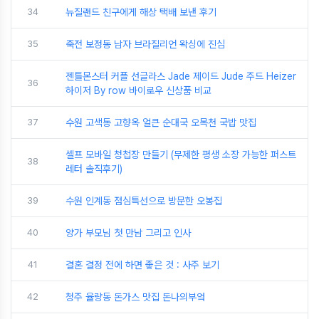
34
뉴질랜드 친구에게 해상 택배 보낸 후기
35
죽전 보정동 남자 브라질리언 왁싱에 진심
젠틀몬스터 커플 선글라스 Jade 제이드 Jude 주드 Heizer
36
하이저 By row 바이로우 신상품 비교
37
수원 고색동 고향옥 얼큰 순대국 오목천 국밥 맛집
셀프 모바일 청첩장 만들기 (무제한 평생 소장 가능한 퍼스트
38
레터 솔직후기)
39
수원 인계동 점심특선으로 방문한 오봉집
40
양가 부모님 첫 만남 그리고 인사
41
결혼 결정 전에 하면 좋은 것 : 사주 보기
42
청주 율량동 돈가스 맛집 돈나의부엌