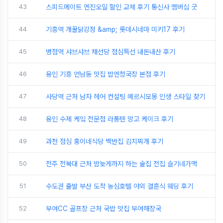
43
스피드메이트 엔진오일 할인 교체 후기 통신사 멤버십 굿
44
기흥역 개꿀닭강정 &amp; 롯데시네마 미키17 후기
45
병점역 샤브샤브 채선당 점심특선 내돈내산 후기
46
용인 기흥 언남동 맛집 밥엔청국장 본점 후기
47
사당역 근처 남자 헤어 컨설팅 메르시모몽 인생 스타일 찾기
48
용인 수제 케잌 전문점 라퐁텐 망고 케이크 후기
49
과천 점심 홍이네식당 백반집 김치찌개 후기
50
전주 전북대 근처 밤늦게까지 하는 술집 전집 슬기네가맥
51
수도권 출발 부산 도착 농심호텔 야외 결혼식 웨딩 후기
52
부여CC 골프장 근처 국밥 맛집 부여해장국