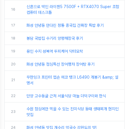
신혼으로 딱인 라이젠5 7500F + RTX4070 Super 조합
16
컴퓨터 데스크톱
17
화성 안녕동 만다린 정통 중국집 간짜장 특밥 후기
18
봉담 국밥집 수기리 양평해장국 후기
19
용인 수지 성복역 두피케어 닥터모락
20
화성 안녕동 점심특선 장어행차 장어탕 후기
무한잉크 프린터 엡손 에코 탱크 L6490 개봉기 &amp; 설
21
명서
22
단양 고수동굴 근처 서울식당 마늘 더덕구이와 한식
수원 점심에만 먹을 수 있는 진미식당 동태 생태찌개 현지인
23
맛집
24
화성 안녕동 맛집 개수리 막국수 강원도의 맛!