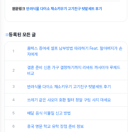
원문링크
반려식물 다이소 채소키우기 고기친구 텃밭세트 후기
등록된 모든 글
홈텍스 증여세 셀프 납부방법 따라하기 Feat. 할아버지가 손
1
자에게
결혼 준비 신혼 가구 결정하기까지 리바트 까사미아 루체드
2
비교
3
반려식물 다이소 채소키우기 고기친구 텃밭세트 후기
4
쓰레기 같은 샤오미 호환 필터 정말 구림 사지 마세요
5
배달 음식 이물질 신고 방법
6
중국 명문 학교 유학 장점 준비 정보