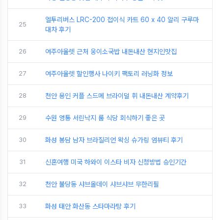
엘투리버스 LRC-200 접이식 카트 60 x 40 알리 구루마
25
대차 후기
26
여주아울렛 근처 웅이소국밥 내돈내산 현지인맛집
27
여주아울렛 할인행사 나이키 팩토리 러닝화 정보
28
천안 용인 커플 스드메 브라이덜 휘 내돈내산 계약후기
29
수원 영통 서린낙지 룸 식당 회식하기 좋은 곳
30
화성 봉담 남자 브라질리언 왁싱 슈가링 엄뷰티 후기
31
신혼여행 미국 하와이 이스타 비자 신청방법 승인기간
32
천안 불당동 샤브올데이 샤브샤브 무한리필
33
화성 태안 화산동 스타마라탕 후기