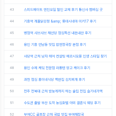
43
스피드메이트 엔진오일 할인 교체 후기 통신사 멤버십 굿
44
기흥역 개꿀닭강정 &amp; 롯데시네마 미키17 후기
45
병점역 샤브샤브 채선당 점심특선 내돈내산 후기
46
용인 기흥 언남동 맛집 밥엔청국장 본점 후기
47
사당역 근처 남자 헤어 컨설팅 메르시모몽 인생 스타일 찾기
48
용인 수제 케잌 전문점 라퐁텐 망고 케이크 후기
49
과천 점심 홍이네식당 백반집 김치찌개 후기
50
전주 전북대 근처 밤늦게까지 하는 술집 전집 슬기네가맥
51
수도권 출발 부산 도착 농심호텔 야외 결혼식 웨딩 후기
52
부여CC 골프장 근처 국밥 맛집 부여해장국