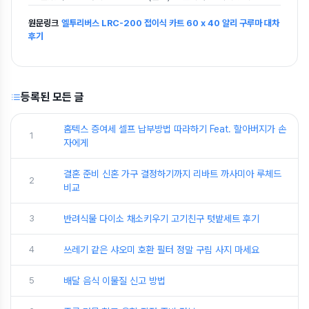
원문링크
엘투리버스 LRC-200 접이식 카트 60 x 40 알리 구루마 대차
후기
등록된 모든 글
홈텍스 증여세 셀프 납부방법 따라하기 Feat. 할아버지가 손
1
자에게
결혼 준비 신혼 가구 결정하기까지 리바트 까사미아 루체드
2
비교
3
반려식물 다이소 채소키우기 고기친구 텃밭세트 후기
4
쓰레기 같은 샤오미 호환 필터 정말 구림 사지 마세요
5
배달 음식 이물질 신고 방법