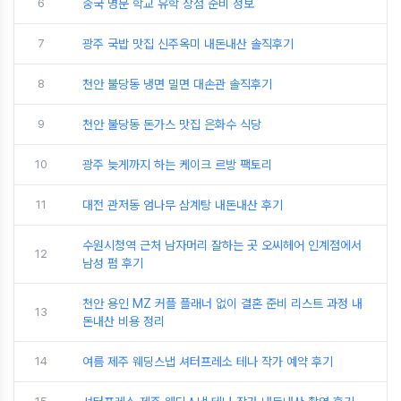
6
중국 명문 학교 유학 장점 준비 정보
7
광주 국밥 맛집 신주옥미 내돈내산 솔직후기
8
천안 불당동 냉면 밀면 대손관 솔직후기
9
천안 불당동 돈가스 맛집 은화수 식당
10
광주 늦게까지 하는 케이크 르방 팩토리
11
대전 관저동 엄나무 삼계탕 내돈내산 후기
수원시청역 근처 남자머리 잘하는 곳 오씨헤어 인계점에서
12
남성 펌 후기
천안 용인 MZ 커플 플래너 없이 결혼 준비 리스트 과정 내
13
돈내산 비용 정리
14
여름 제주 웨딩스냅 셔터프레소 테나 작가 예약 후기