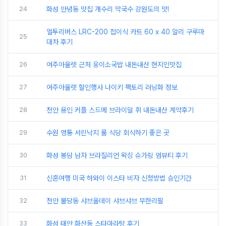
24
화성 안녕동 맛집 개수리 막국수 강원도의 맛!
엘투리버스 LRC-200 접이식 카트 60 x 40 알리 구루마
25
대차 후기
26
여주아울렛 근처 웅이소국밥 내돈내산 현지인맛집
27
여주아울렛 할인행사 나이키 팩토리 러닝화 정보
28
천안 용인 커플 스드메 브라이덜 휘 내돈내산 계약후기
29
수원 영통 서린낙지 룸 식당 회식하기 좋은 곳
30
화성 봉담 남자 브라질리언 왁싱 슈가링 엄뷰티 후기
31
신혼여행 미국 하와이 이스타 비자 신청방법 승인기간
32
천안 불당동 샤브올데이 샤브샤브 무한리필
33
화성 태안 화산동 스타마라탕 후기