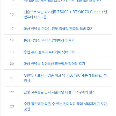
15
셔터프레소 제주 웨딩스냅 테나 작가 내돈내산 촬영 후기
신혼으로 딱인 라이젠5 7500F + RTX4070 Super 조합
16
컴퓨터 데스크톱
17
화성 안녕동 만다린 정통 중국집 간짜장 특밥 후기
18
봉담 국밥집 수기리 양평해장국 후기
19
용인 수지 성복역 두피케어 닥터모락
20
화성 안녕동 점심특선 장어행차 장어탕 후기
무한잉크 프린터 엡손 에코 탱크 L6490 개봉기 &amp; 설
21
명서
22
단양 고수동굴 근처 서울식당 마늘 더덕구이와 한식
수원 점심에만 먹을 수 있는 진미식당 동태 생태찌개 현지인
23
맛집