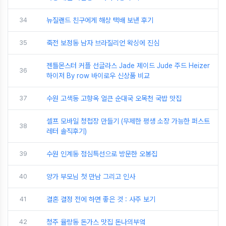
34
뉴질랜드 친구에게 해상 택배 보낸 후기
35
죽전 보정동 남자 브라질리언 왁싱에 진심
젠틀몬스터 커플 선글라스 Jade 제이드 Jude 주드 Heizer
36
하이저 By row 바이로우 신상품 비교
37
수원 고색동 고향옥 얼큰 순대국 오목천 국밥 맛집
셀프 모바일 청첩장 만들기 (무제한 평생 소장 가능한 퍼스트
38
레터 솔직후기)
39
수원 인계동 점심특선으로 방문한 오봉집
40
양가 부모님 첫 만남 그리고 인사
41
결혼 결정 전에 하면 좋은 것 : 사주 보기
42
청주 율량동 돈가스 맛집 돈나의부엌