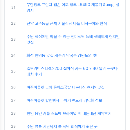
무한잉크 프린터 엡손 에코 탱크 L6490 개봉기 &amp; 설
21
명서
22
단양 고수동굴 근처 서울식당 마늘 더덕구이와 한식
수원 점심에만 먹을 수 있는 진미식당 동태 생태찌개 현지인
23
맛집
24
화성 안녕동 맛집 개수리 막국수 강원도의 맛!
엘투리버스 LRC-200 접이식 카트 60 x 40 알리 구루마
25
대차 후기
26
여주아울렛 근처 웅이소국밥 내돈내산 현지인맛집
27
여주아울렛 할인행사 나이키 팩토리 러닝화 정보
28
천안 용인 커플 스드메 브라이덜 휘 내돈내산 계약후기
29
수원 영통 서린낙지 룸 식당 회식하기 좋은 곳