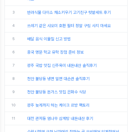
3
반려식물 다이소 채소키우기 고기친구 텃밭세트 후기
4
쓰레기 같은 샤오미 호환 필터 정말 구림 사지 마세요
5
배달 음식 이물질 신고 방법
6
중국 명문 학교 유학 장점 준비 정보
7
광주 국밥 맛집 신주옥미 내돈내산 솔직후기
8
천안 불당동 냉면 밀면 대손관 솔직후기
9
천안 불당동 돈가스 맛집 은화수 식당
10
광주 늦게까지 하는 케이크 르방 팩토리
11
대전 관저동 엄나무 삼계탕 내돈내산 후기
수원시청역 근처 남자머리 잘하는 곳 오씨헤어 인계점에서