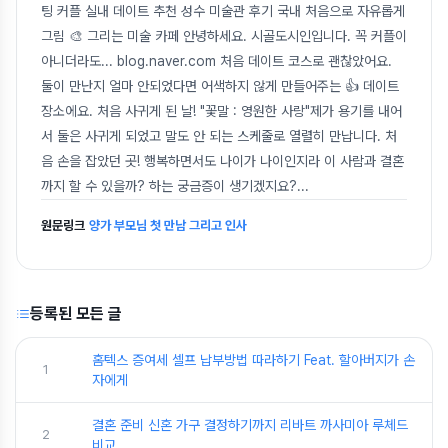
팅 커플 실내 데이트 추천 성수 미술관 후기 국내 처음으로 자유롭게
그림 🎨 그리는 미술 카페 안녕하세요. 시골도시인입니다. 꼭 커플이
아니더라도... blog.naver.com 처음 데이트 코스로 괜찮았어요.
둘이 만난지 얼마 안되었다면 어색하지 않게 만들어주는 👍 데이트
장소에요. 처음 사귀게 된 날! "꽃말 : 영원한 사랑"제가 용기를 내어
서 둘은 사귀게 되었고 말도 안 되는 스케줄로 열렬히 만납니다. 처
음 손을 잡았던 곳! 행복하면서도 나이가 나이인지라 이 사람과 결혼
까지 할 수 있을까? 하는 궁금증이 생기겠지요?
...
원문링크
양가 부모님 첫 만남 그리고 인사
등록된 모든 글
홈텍스 증여세 셀프 납부방법 따라하기 Feat. 할아버지가 손
1
자에게
결혼 준비 신혼 가구 결정하기까지 리바트 까사미아 루체드
2
비교