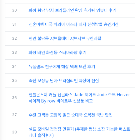
30
화성 봉담 남자 브라질리언 왁싱 슈가링 엄뷰티 후기
31
신혼여행 미국 하와이 이스타 비자 신청방법 승인기간
32
천안 불당동 샤브올데이 샤브샤브 무한리필
33
화성 태안 화산동 스타마라탕 후기
34
뉴질랜드 친구에게 해상 택배 보낸 후기
35
죽전 보정동 남자 브라질리언 왁싱에 진심
젠틀몬스터 커플 선글라스 Jade 제이드 Jude 주드 Heizer
36
하이저 By row 바이로우 신상품 비교
37
수원 고색동 고향옥 얼큰 순대국 오목천 국밥 맛집
셀프 모바일 청첩장 만들기 (무제한 평생 소장 가능한 퍼스트
38
레터 솔직후기)