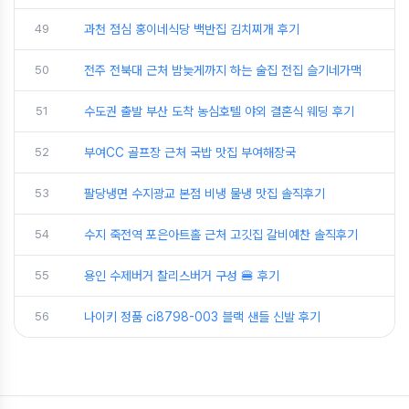
49
과천 점심 홍이네식당 백반집 김치찌개 후기
50
전주 전북대 근처 밤늦게까지 하는 술집 전집 슬기네가맥
51
수도권 출발 부산 도착 농심호텔 야외 결혼식 웨딩 후기
52
부여CC 골프장 근처 국밥 맛집 부여해장국
53
팔당냉면 수지광교 본점 비냉 물냉 맛집 솔직후기
54
수지 죽전역 포은아트홀 근처 고깃집 갈비예찬 솔직후기
55
용인 수제버거 찰리스버거 구성 🍔 후기
56
나이키 정품 ci8798-003 블랙 샌들 신발 후기