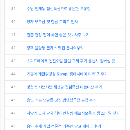
39
수원 인계동 점심특선으로 방문한 오봉집
40
양가 부모님 첫 만남 그리고 인사
41
결혼 결정 전에 하면 좋은 것 : 사주 보기
42
청주 율량동 돈가스 맛집 돈나의부엌
43
스피드메이트 엔진오일 할인 교체 후기 통신사 멤버십 굿
44
기흥역 개꿀닭강정 &amp; 롯데시네마 미키17 후기
45
병점역 샤브샤브 채선당 점심특선 내돈내산 후기
46
용인 기흥 언남동 맛집 밥엔청국장 본점 후기
47
사당역 근처 남자 헤어 컨설팅 메르시모몽 인생 스타일 찾기
48
용인 수제 케잌 전문점 라퐁텐 망고 케이크 후기