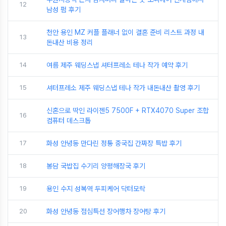
12
남성 펌 후기
천안 용인 MZ 커플 플래너 없이 결혼 준비 리스트 과정 내
13
돈내산 비용 정리
14
여름 제주 웨딩스냅 셔터프레소 테나 작가 예약 후기
15
셔터프레소 제주 웨딩스냅 테나 작가 내돈내산 촬영 후기
신혼으로 딱인 라이젠5 7500F + RTX4070 Super 조합
16
컴퓨터 데스크톱
17
화성 안녕동 만다린 정통 중국집 간짜장 특밥 후기
18
봉담 국밥집 수기리 양평해장국 후기
19
용인 수지 성복역 두피케어 닥터모락
20
화성 안녕동 점심특선 장어행차 장어탕 후기