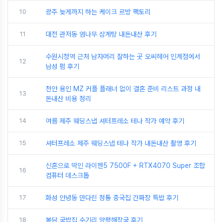
10
광주 늦게까지 하는 케이크 르방 팩토리
11
대전 관저동 엄나무 삼계탕 내돈내산 후기
수원시청역 근처 남자머리 잘하는 곳 오씨헤어 인계점에서
12
남성 펌 후기
천안 용인 MZ 커플 플래너 없이 결혼 준비 리스트 과정 내
13
돈내산 비용 정리
14
여름 제주 웨딩스냅 셔터프레소 테나 작가 예약 후기
15
셔터프레소 제주 웨딩스냅 테나 작가 내돈내산 촬영 후기
신혼으로 딱인 라이젠5 7500F + RTX4070 Super 조합
16
컴퓨터 데스크톱
17
화성 안녕동 만다린 정통 중국집 간짜장 특밥 후기
18
봉담 국밥집 수기리 양평해장국 후기