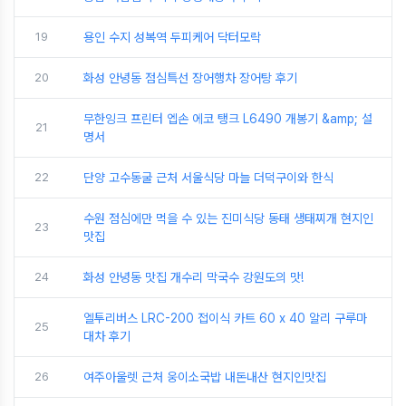
19
용인 수지 성복역 두피케어 닥터모락
20
화성 안녕동 점심특선 장어행차 장어탕 후기
무한잉크 프린터 엡손 에코 탱크 L6490 개봉기 &amp; 설
21
명서
22
단양 고수동굴 근처 서울식당 마늘 더덕구이와 한식
수원 점심에만 먹을 수 있는 진미식당 동태 생태찌개 현지인
23
맛집
24
화성 안녕동 맛집 개수리 막국수 강원도의 맛!
엘투리버스 LRC-200 접이식 카트 60 x 40 알리 구루마
25
대차 후기
26
여주아울렛 근처 웅이소국밥 내돈내산 현지인맛집