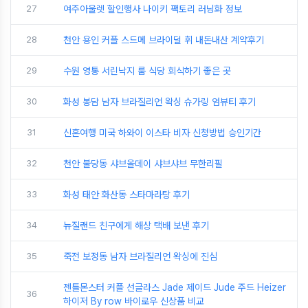
27
여주아울렛 할인행사 나이키 팩토리 러닝화 정보
28
천안 용인 커플 스드메 브라이덜 휘 내돈내산 계약후기
29
수원 영통 서린낙지 룸 식당 회식하기 좋은 곳
30
화성 봉담 남자 브라질리언 왁싱 슈가링 엄뷰티 후기
31
신혼여행 미국 하와이 이스타 비자 신청방법 승인기간
32
천안 불당동 샤브올데이 샤브샤브 무한리필
33
화성 태안 화산동 스타마라탕 후기
34
뉴질랜드 친구에게 해상 택배 보낸 후기
35
죽전 보정동 남자 브라질리언 왁싱에 진심
젠틀몬스터 커플 선글라스 Jade 제이드 Jude 주드 Heizer
36
하이저 By row 바이로우 신상품 비교