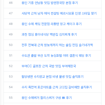
46
용인 기흥 언남동 맛집 밥엔청국장 본점 후기
47
사당역 근처 남자 헤어 컨설팅 메르시모몽 인생 스타일 찾기
48
용인 수제 케잌 전문점 라퐁텐 망고 케이크 후기
49
과천 점심 홍이네식당 백반집 김치찌개 후기
50
전주 전북대 근처 밤늦게까지 하는 술집 전집 슬기네가맥
51
수도권 출발 부산 도착 농심호텔 야외 결혼식 웨딩 후기
52
부여CC 골프장 근처 국밥 맛집 부여해장국
53
팔당냉면 수지광교 본점 비냉 물냉 맛집 솔직후기
54
수지 죽전역 포은아트홀 근처 고깃집 갈비예찬 솔직후기
55
용인 수제버거 찰리스버거 구성 🍔 후기