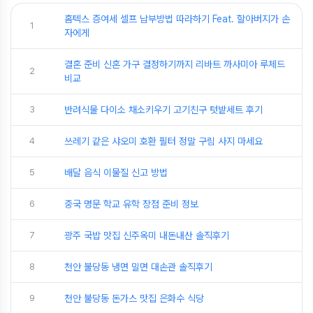
홈텍스 증여세 셀프 납부방법 따라하기 Feat. 할아버지가 손
1
자에게
결혼 준비 신혼 가구 결정하기까지 리바트 까사미아 루체드
2
비교
3
반려식물 다이소 채소키우기 고기친구 텃밭세트 후기
4
쓰레기 같은 샤오미 호환 필터 정말 구림 사지 마세요
5
배달 음식 이물질 신고 방법
6
중국 명문 학교 유학 장점 준비 정보
7
광주 국밥 맛집 신주옥미 내돈내산 솔직후기
8
천안 불당동 냉면 밀면 대손관 솔직후기
9
천안 불당동 돈가스 맛집 은화수 식당