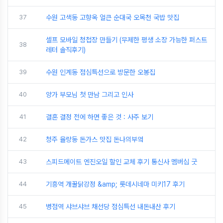
37
수원 고색동 고향옥 얼큰 순대국 오목천 국밥 맛집
셀프 모바일 청첩장 만들기 (무제한 평생 소장 가능한 퍼스트
38
레터 솔직후기)
39
수원 인계동 점심특선으로 방문한 오봉집
40
양가 부모님 첫 만남 그리고 인사
41
결혼 결정 전에 하면 좋은 것 : 사주 보기
42
청주 율량동 돈가스 맛집 돈나의부엌
43
스피드메이트 엔진오일 할인 교체 후기 통신사 멤버십 굿
44
기흥역 개꿀닭강정 &amp; 롯데시네마 미키17 후기
45
병점역 샤브샤브 채선당 점심특선 내돈내산 후기