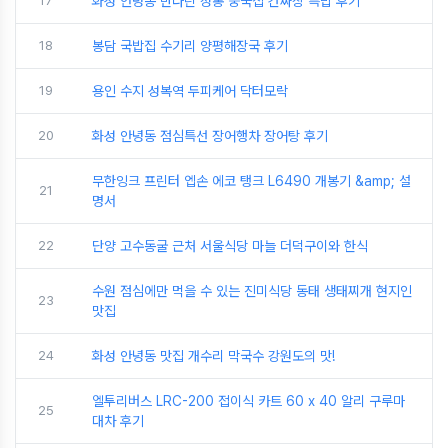
17
화성 안녕동 만다린 정통 중국집 간짜장 특밥 후기
18
봉담 국밥집 수기리 양평해장국 후기
19
용인 수지 성복역 두피케어 닥터모락
20
화성 안녕동 점심특선 장어행차 장어탕 후기
무한잉크 프린터 엡손 에코 탱크 L6490 개봉기 &amp; 설
21
명서
22
단양 고수동굴 근처 서울식당 마늘 더덕구이와 한식
수원 점심에만 먹을 수 있는 진미식당 동태 생태찌개 현지인
23
맛집
24
화성 안녕동 맛집 개수리 막국수 강원도의 맛!
엘투리버스 LRC-200 접이식 카트 60 x 40 알리 구루마
25
대차 후기