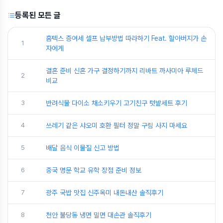
등록된 모든 글
홈텍스 증여세 셀프 납부방법 따라하기 Feat. 할아버지가 손
1
자에게
결혼 준비 신혼 가구 결정하기까지 리바트 까사미아 루체드
2
비교
3
반려식물 다이소 채소키우기 고기친구 텃밭세트 후기
4
쓰레기 같은 샤오미 호환 필터 정말 구림 사지 마세요
5
배달 음식 이물질 신고 방법
6
중국 명문 학교 유학 장점 준비 정보
7
광주 국밥 맛집 신주옥미 내돈내산 솔직후기
8
천안 불당동 냉면 밀면 대손관 솔직후기