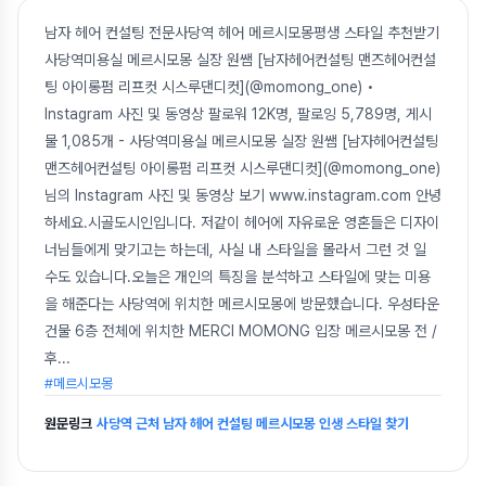
남자 헤어 컨설팅 전문사당역 헤어 메르시모몽평생 스타일 추천받기
사당역미용실 메르시모몽 실장 원쌤 [남자헤어컨설팅 맨즈헤어컨설
팅 아이롱펌 리프컷 시스루댄디컷](@momong_one) •
Instagram 사진 및 동영상 팔로워 12K명, 팔로잉 5,789명, 게시
물 1,085개 - 사당역미용실 메르시모몽 실장 원쌤 [남자헤어컨설팅
맨즈헤어컨설팅 아이롱펌 리프컷 시스루댄디컷](@momong_one)
님의 Instagram 사진 및 동영상 보기 www.instagram.com 안녕
하세요.시골도시인입니다. 저같이 헤어에 자유로운 영혼들은 디자이
너님들에게 맞기고는 하는데, 사실 내 스타일을 몰라서 그런 것 일
수도 있습니다.오늘은 개인의 특징을 분석하고 스타일에 맞는 미용
을 해준다는 사당역에 위치한 메르시모몽에 방문했습니다. 우성타운
건물 6층 전체에 위치한 MERCI MOMONG 입장 메르시모몽 전 /
후
...
#메르시모몽
원문링크
사당역 근처 남자 헤어 컨설팅 메르시모몽 인생 스타일 찾기