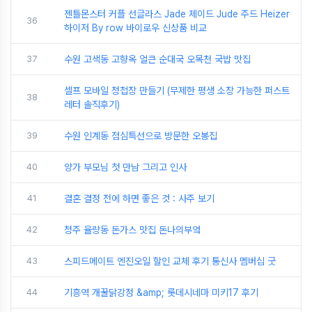
젠틀몬스터 커플 선글라스 Jade 제이드 Jude 주드 Heizer
36
하이저 By row 바이로우 신상품 비교
37
수원 고색동 고향옥 얼큰 순대국 오목천 국밥 맛집
셀프 모바일 청첩장 만들기 (무제한 평생 소장 가능한 퍼스트
38
레터 솔직후기)
39
수원 인계동 점심특선으로 방문한 오봉집
40
양가 부모님 첫 만남 그리고 인사
41
결혼 결정 전에 하면 좋은 것 : 사주 보기
42
청주 율량동 돈가스 맛집 돈나의부엌
43
스피드메이트 엔진오일 할인 교체 후기 통신사 멤버십 굿
44
기흥역 개꿀닭강정 &amp; 롯데시네마 미키17 후기