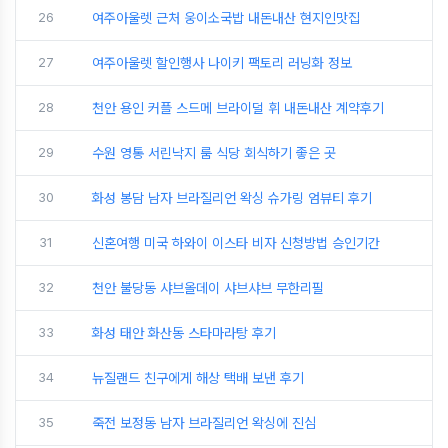
26
여주아울렛 근처 웅이소국밥 내돈내산 현지인맛집
27
여주아울렛 할인행사 나이키 팩토리 러닝화 정보
28
천안 용인 커플 스드메 브라이덜 휘 내돈내산 계약후기
29
수원 영통 서린낙지 룸 식당 회식하기 좋은 곳
30
화성 봉담 남자 브라질리언 왁싱 슈가링 엄뷰티 후기
31
신혼여행 미국 하와이 이스타 비자 신청방법 승인기간
32
천안 불당동 샤브올데이 샤브샤브 무한리필
33
화성 태안 화산동 스타마라탕 후기
34
뉴질랜드 친구에게 해상 택배 보낸 후기
35
죽전 보정동 남자 브라질리언 왁싱에 진심