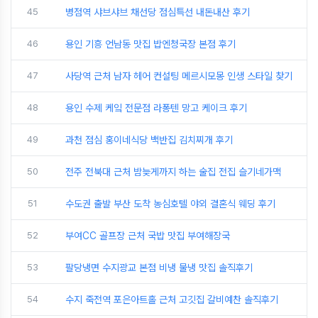
45
병점역 샤브샤브 채선당 점심특선 내돈내산 후기
46
용인 기흥 언남동 맛집 밥엔청국장 본점 후기
47
사당역 근처 남자 헤어 컨설팅 메르시모몽 인생 스타일 찾기
48
용인 수제 케잌 전문점 라퐁텐 망고 케이크 후기
49
과천 점심 홍이네식당 백반집 김치찌개 후기
50
전주 전북대 근처 밤늦게까지 하는 술집 전집 슬기네가맥
51
수도권 출발 부산 도착 농심호텔 야외 결혼식 웨딩 후기
52
부여CC 골프장 근처 국밥 맛집 부여해장국
53
팔당냉면 수지광교 본점 비냉 물냉 맛집 솔직후기
54
수지 죽전역 포은아트홀 근처 고깃집 갈비예찬 솔직후기