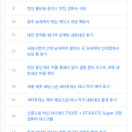
9
천안 불당동 돈가스 맛집 은화수 식당
10
광주 늦게까지 하는 케이크 르방 팩토리
11
대전 관저동 엄나무 삼계탕 내돈내산 후기
수원시청역 근처 남자머리 잘하는 곳 오씨헤어 인계점에서
12
남성 펌 후기
천안 용인 MZ 커플 플래너 없이 결혼 준비 리스트 과정 내
13
돈내산 비용 정리
14
여름 제주 웨딩스냅 셔터프레소 테나 작가 예약 후기
15
셔터프레소 제주 웨딩스냅 테나 작가 내돈내산 촬영 후기
신혼으로 딱인 라이젠5 7500F + RTX4070 Super 조합
16
컴퓨터 데스크톱