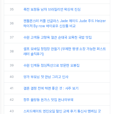
35
죽전 보정동 남자 브라질리언 왁싱에 진심
젠틀몬스터 커플 선글라스 Jade 제이드 Jude 주드 Heizer
36
하이저 By row 바이로우 신상품 비교
37
수원 고색동 고향옥 얼큰 순대국 오목천 국밥 맛집
셀프 모바일 청첩장 만들기 (무제한 평생 소장 가능한 퍼스트
38
레터 솔직후기)
39
수원 인계동 점심특선으로 방문한 오봉집
40
양가 부모님 첫 만남 그리고 인사
41
결혼 결정 전에 하면 좋은 것 : 사주 보기
42
청주 율량동 돈가스 맛집 돈나의부엌
43
스피드메이트 엔진오일 할인 교체 후기 통신사 멤버십 굿