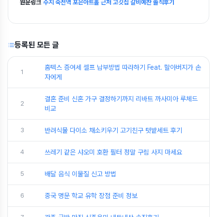
원문링크
수지 죽전역 포은아트홀 근처 고깃집 갈비예찬 솔직후기
등록된 모든 글
홈텍스 증여세 셀프 납부방법 따라하기 Feat. 할아버지가 손
1
자에게
결혼 준비 신혼 가구 결정하기까지 리바트 까사미아 루체드
2
비교
3
반려식물 다이소 채소키우기 고기친구 텃밭세트 후기
4
쓰레기 같은 샤오미 호환 필터 정말 구림 사지 마세요
5
배달 음식 이물질 신고 방법
6
중국 명문 학교 유학 장점 준비 정보