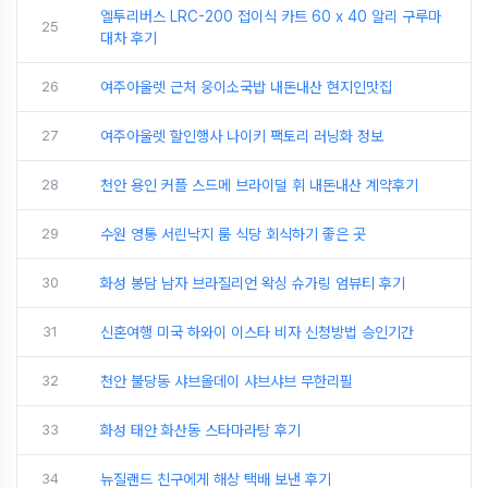
엘투리버스 LRC-200 접이식 카트 60 x 40 알리 구루마
25
대차 후기
26
여주아울렛 근처 웅이소국밥 내돈내산 현지인맛집
27
여주아울렛 할인행사 나이키 팩토리 러닝화 정보
28
천안 용인 커플 스드메 브라이덜 휘 내돈내산 계약후기
29
수원 영통 서린낙지 룸 식당 회식하기 좋은 곳
30
화성 봉담 남자 브라질리언 왁싱 슈가링 엄뷰티 후기
31
신혼여행 미국 하와이 이스타 비자 신청방법 승인기간
32
천안 불당동 샤브올데이 샤브샤브 무한리필
33
화성 태안 화산동 스타마라탕 후기
34
뉴질랜드 친구에게 해상 택배 보낸 후기