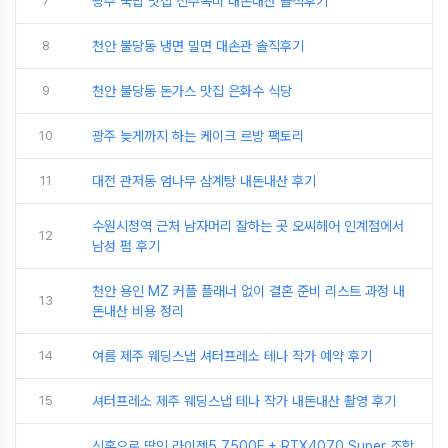
7
광주 국밥 맛집 신주옥미 내돈내산 솔직후기
8
천안 불당동 냉면 밀면 대손관 솔직후기
9
천안 불당동 돈가스 맛집 은화수 식당
10
광주 늦게까지 하는 케이크 르방 팩토리
11
대전 관저동 엄나무 삼계탕 내돈내산 후기
수원시청역 근처 남자머리 잘하는 곳 오씨헤어 인계점에서
12
남성 펌 후기
천안 용인 MZ 커플 플래너 없이 결혼 준비 리스트 과정 내
13
돈내산 비용 정리
14
여름 제주 웨딩스냅 셔터프레소 테나 작가 예약 후기
15
셔터프레소 제주 웨딩스냅 테나 작가 내돈내산 촬영 후기
신혼으로 딱인 라이젠5 7500F + RTX4070 Super 조합