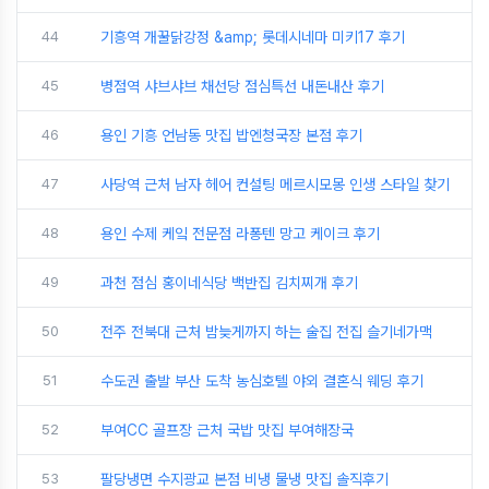
44
기흥역 개꿀닭강정 &amp; 롯데시네마 미키17 후기
45
병점역 샤브샤브 채선당 점심특선 내돈내산 후기
46
용인 기흥 언남동 맛집 밥엔청국장 본점 후기
47
사당역 근처 남자 헤어 컨설팅 메르시모몽 인생 스타일 찾기
48
용인 수제 케잌 전문점 라퐁텐 망고 케이크 후기
49
과천 점심 홍이네식당 백반집 김치찌개 후기
50
전주 전북대 근처 밤늦게까지 하는 술집 전집 슬기네가맥
51
수도권 출발 부산 도착 농심호텔 야외 결혼식 웨딩 후기
52
부여CC 골프장 근처 국밥 맛집 부여해장국
53
팔당냉면 수지광교 본점 비냉 물냉 맛집 솔직후기