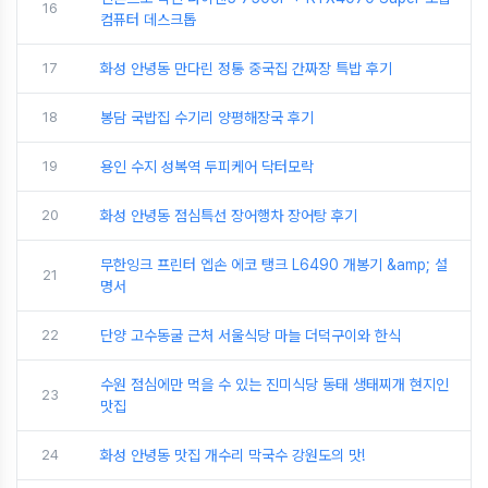
16
컴퓨터 데스크톱
17
화성 안녕동 만다린 정통 중국집 간짜장 특밥 후기
18
봉담 국밥집 수기리 양평해장국 후기
19
용인 수지 성복역 두피케어 닥터모락
20
화성 안녕동 점심특선 장어행차 장어탕 후기
무한잉크 프린터 엡손 에코 탱크 L6490 개봉기 &amp; 설
21
명서
22
단양 고수동굴 근처 서울식당 마늘 더덕구이와 한식
수원 점심에만 먹을 수 있는 진미식당 동태 생태찌개 현지인
23
맛집
24
화성 안녕동 맛집 개수리 막국수 강원도의 맛!