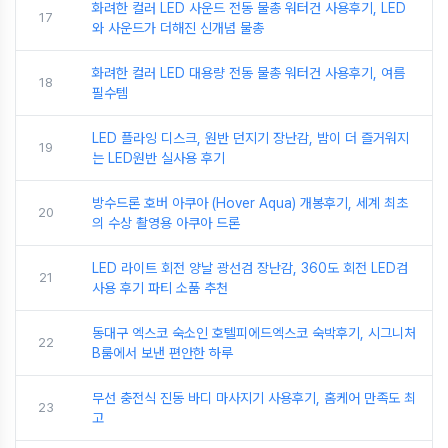
화려한 컬러 LED 사운드 전동 물총 워터건 사용후기, LED
17
와 사운드가 더해진 신개념 물총
화려한 컬러 LED 대용량 전동 물총 워터건 사용후기, 여름
18
필수템
LED 플라잉 디스크, 원반 던지기 장난감, 밤이 더 즐거워지
19
는 LED원반 실사용 후기
방수드론 호버 아쿠아 (Hover Aqua) 개봉후기, 세계 최초
20
의 수상 촬영용 아쿠아 드론
LED 라이트 회전 양날 광선검 장난감, 360도 회전 LED검
21
사용 후기 파티 소품 추천
동대구 엑스코 숙소인 호텔피에드엑스코 숙박후기, 시그니처
22
B룸에서 보낸 편안한 하루
무선 충전식 진동 바디 마사지기 사용후기, 홈케어 만족도 최
23
고