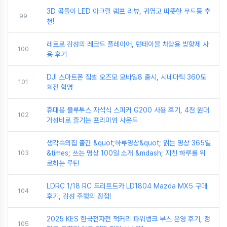
3D 곰돌이 LED 아크릴 램프 리뷰, 귀엽고 따뜻한 무드등 추
99
천!
레트로 감성의 레코드 플레이어, 턴테이블 차량용 방향제 사
100
용 후기
DJI 스마트폰 짐벌 오즈모 모바일8 출시, 시네마틱 360도
101
회전 혁명
휴대용 블루투스 자석식 스피커 G200 사용 후기, 4천 원대
102
가성비로 즐기는 프리미엄 사운드
생각속의집 출간 &quot;하루명상&quot; 읽는 명상 365일
103
&times; 쓰는 명상 100일 소개 &mdash; 지친 하루를 위
로하는 루틴
LDRC 1/18 RC 드리프트카 LD1804 Mazda MX5 구매
104
후기, 감성 주행의 정점!
2025 KES 한국전자전 잭커리 파워뱅크 부스 운영 후기, 정
105