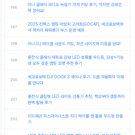
미니 클래식 라디오 녹음기 가챠 키링 후기, 작지만 감성은
196
꽉 찼어요!
2025 킨텍스 캠핑 박람회 고카프(GOCAF), 에코로보텍에
197
서 잭커리 파워뱅크 부스 운영 예정
198
미니 DJ 테이블 사운드 키링, 작은 사이즈에 리듬을 담다!
충전식 클래식 레트로 감성 LED 호롱불 무드등, 감성+기능
199
성 모두 갖춘 캠핑 조명 추천 후기
에코로보텍 DJI DOCK 3 세미나 후기: 드론 자동화의 미래
200
를 만나다
충전식 클립형 LED 라이트 선풍기 추천, 책상부터 캠핑까지
201
완벽 활용 후기
지드래곤 피스마이너스원 지디 하이볼 캔 활용 무드등 만들
202
기