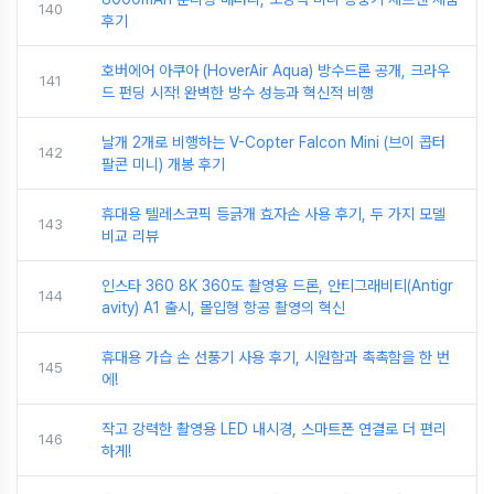
140
후기
호버에어 아쿠아 (HoverAir Aqua) 방수드론 공개, 크라우
141
드 펀딩 시작! 완벽한 방수 성능과 혁신적 비행
날개 2개로 비행하는 V-Copter Falcon Mini (브이 콥터
142
팔콘 미니) 개봉 후기
휴대용 텔레스코픽 등긁개 효자손 사용 후기, 두 가지 모델
143
비교 리뷰
인스타 360 8K 360도 촬영용 드론, 안티그래비티(Antigr
144
avity) A1 출시, 몰입형 항공 촬영의 혁신
휴대용 가습 손 선풍기 사용 후기, 시원함과 촉촉함을 한 번
145
에!
작고 강력한 촬영용 LED 내시경, 스마트폰 연결로 더 편리
146
하게!