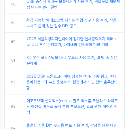
USB 충전식 휴대용 보풀제거기 사용 후기, 겨울옷을 새옷처
58
럼 만드는 관리 꿀템
확장 가능한 텔레스코픽 자석봉 픽업 공구 사용 후기, 작은
59
나사도 쉽게 찾는 필수 DIY 공구
2026 서울리빙디자인페어에 참가한 인체공학의자 리버노
60
보 옴니 부스 운영후기, 다이내믹 인체공학 현장 기록
3D 우주 크리스탈볼 LED 무드등 사용 후기, 내 방 속 작은
61
은하계
2026 DSK 드론쇼코리아에 참가한 잭커리파워뱅크, 휴대
62
용파워뱅크의 부스 운영후기: 현장에서 느낀 전력 솔루션의
힘
에코로보텍 셀디엑스(celldx) 밀크 엑소좀 포뮬라 브라이트
63
닝 에센셜 마스크 출시 론칭 프오모션, 밀크 광채 케어의 정
석
튜울립 거울 DIY 무드등 램프 사용 후기, 감성을 담은 나만
64