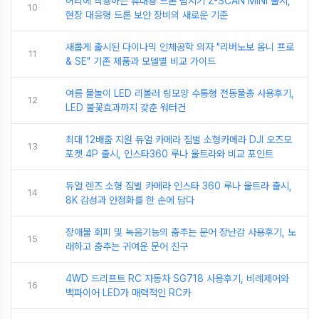
허리에 착용하는 휴대용 드론 탐지기 Z-SCAN MINI 출시,
10
현장 대응형 드론 보안 장비의 새로운 기준
새롭게 출시된 다이나믹 인체공학 의자 "리버노보 옴니 프로
11
& SE" 기존 제품과 모델별 비교 가이드
여름 물놀이 LED 리볼러 링모양 수통형 전동물총 사용후기,
12
LED 불꽃효과까지 갖춘 워터건
최대 12배줌 지원 듀얼 카메라 짐벌 소형카메라 DJI 오즈모
13
포켓 4P 출시, 인스타360 루나 울트라와 비교 포인트
듀얼 렌즈 소형 짐벌 카메라 인스타 360 루나 울트라 출시,
14
8K 감성과 안정화를 한 손에 담다
장애물 회피 및 녹음기능의 춤추는 문어 장난감 사용후기, 노
15
래하고 춤추는 귀여운 문어 친구
4WD 드리프트 RC 자동차 SG718 사용후기, 비례제어와
16
백파이어 LED가 매력적인 RC카