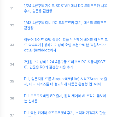
1/24 4륜구동 자이로 SDSTAR 미니 RC 드리프트카 사용
31
후기, 입문용 끝판왕
1/43 4륜구동 미니 RC 드리프트카 후기, 데스크 드리프트
32
끝판왕
아투어 라이트 호텔 상하이 피플스 스퀘어 베이징 이스트 로
33
드 숙박후기｜상하이 가성비 호텔 추천으로 본 객실&midd
ot;조식&middot;위치
2만원 초가성비 1:24 4륜구동 드리프트 RC 자동차(SG71
34
6), 입문용 RC카 끝판왕 사용 후기
DJI, 입문자용 드론 &lsquo;리토(Lito) 시리즈&rsquo; 출
35
시, 미니 시리즈를 더 정교하게 다듬은 완성형 업그레이드
DJI 오즈모모바일 8P 출시, 원격 제어와 AI 추적이 돋보이
36
는 신제품
DJI 액션 카메라 오즈모포켓4 후기, 스펙과 가격까지 한눈
37