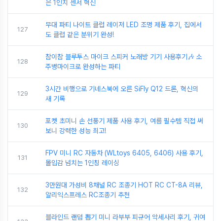
은 1인치 센서 혁신
무대 파티 나이트 클럽 레이저 LED 조명 제품 후기, 집에서
127
도 클럽 같은 분위기 완성!
참이참 블루투스 마이크 스피커 노래방 기기 사용후기🎶 소
128
주병마이크로 완성하는 파티
3시간 비행으로 기네스북에 오른 SiFly Q12 드론, 혁신의
129
새 기록
포켓 초미니 손 선풍기 제품 사용 후기, 여름 필수템 직접 써
130
보니 강력한 성능 최고!
FPV 미니 RC 자동차 (WLtoys 6405, 6406) 사용 후기,
131
몰입감 넘치는 1인칭 레이싱
3만원대 가성비 8채널 RC 조종기 HOT RC CT-8A 리뷰,
132
알리익스프레스 RC조종기 추천
블라인드 랜덤 뽑기 미니 라부부 피규어 악세사리 후기, 귀여