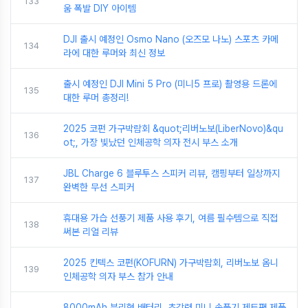
133
움 폭발 DIY 아이템
DJI 출시 예정인 Osmo Nano (오즈모 나노) 스포츠 카메
134
라에 대한 루머와 최신 정보
출시 예정인 DJI Mini 5 Pro (미니5 프로) 촬영용 드론에
135
대한 루머 총정리!
2025 코펀 가구박람회 &quot;리버노보(LiberNovo)&qu
136
ot;, 가장 빛났던 인체공학 의자 전시 부스 소개
JBL Charge 6 블루투스 스피커 리뷰, 캠핑부터 일상까지
137
완벽한 무선 스피커
휴대용 가습 선풍기 제품 사용 후기, 여름 필수템으로 직접
138
써본 리얼 리뷰
2025 킨텍스 코펀(KOFURN) 가구박람회, 리버노보 옴니
139
인체공학 의자 부스 참가 안내
8000mAh 분리형 배터리, 초강력 미니 송풍기 제트팬 제품