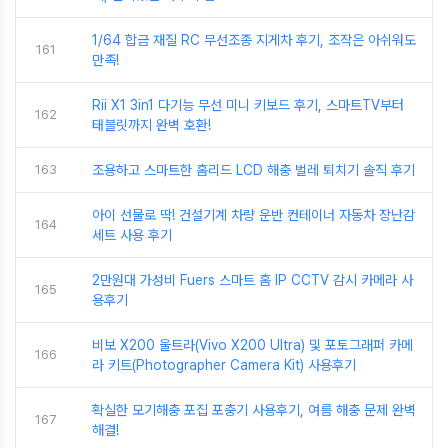
1/64 합금 재질 RC 무선조종 지게차 후기, 조작은 아쉬워도
161
만족!
Rii X1 3in1 다기능 무선 미니 키보드 후기, 스마트TV부터
162
태블릿까지 완벽 호환!
163
조용하고 스마트한 홈리드 LCD 해충 벌레 퇴치기 솔직 후기
아이 선물로 딱! 건설기계 차량 운반 컨테이너 자동차 장난감
164
세트 사용 후기
2만원대 가성비 Fuers 스마트 홈 IP CCTV 감시 카메라 사
165
용후기
비보 X200 울트라(Vivo X200 Ultra) 및 포토그래퍼 카메
166
라 키트(Photographer Camera Kit) 사용후기
확실한 모기해충 포집 포충기 사용후기, 여름 해충 문제 완벽
167
해결!