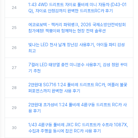
1:43 4WD 드리프트 자이로 풀비례 미니 자동차 (D43-01
24
Q), 자이로 안정감까지 완벽한 드리프트RC카 후기
에코로보텍 - 잭커리 파워뱅크, 2026 국제소방안전박람회
25
참가예정! 잭뿡이와 함께하는 현장 전력 솔루션
빛나는 LED 천사 날개 장난감 사용후기, 아이들 파티 감성
26
최고
7컬러 LED 태양열 충전 미니분수 사용후기, 감성 정원 꾸미
27
기 추천
2만원대 SG716 1:24 풀비례 드리프트 RC카, 머플러 불꽃
28
퍼포먼스까지 완벽한 사용 후기
2만원대 초가성비 1:24 풀비례 4륜구동 드리프트 RC카 사
29
용 후기
1/43 4륜구동 풀비례 JXC RC 드리프트카 수프라 1087X,
30
수집과 주행을 동시에 잡은 RC카 사용 후기