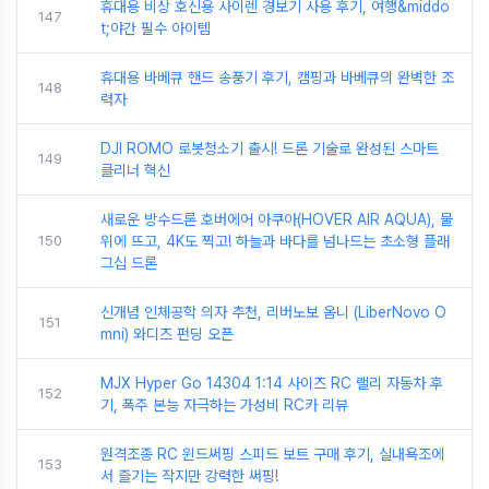
휴대용 비상 호신용 사이렌 경보기 사용 후기, 여행&middo
147
t;야간 필수 아이템
휴대용 바베큐 핸드 송풍기 후기, 캠핑과 바베큐의 완벽한 조
148
력자
DJI ROMO 로봇청소기 출시! 드론 기술로 완성된 스마트
149
클리너 혁신
새로운 방수드론 호버에어 아쿠아(HOVER AIR AQUA), 물
150
위에 뜨고, 4K도 찍고! 하늘과 바다를 넘나드는 초소형 플래
그십 드론
신개념 인체공학 의자 추천, 리버노보 옴니 (LiberNovo O
151
mni) 와디즈 펀딩 오픈
MJX Hyper Go 14304 1:14 사이즈 RC 랠리 자동차 후
152
기, 폭주 본능 자극하는 가성비 RC카 리뷰
원격조종 RC 윈드써핑 스피드 보트 구매 후기, 실내욕조에
153
서 즐기는 작지만 강력한 써핑!