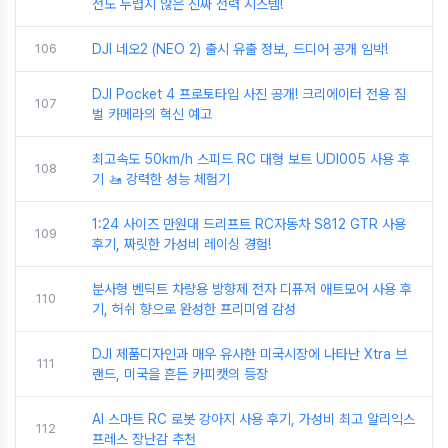
전도 두렵지 않은 진짜 전력 시스템!
106
DJI 네오2 (NEO 2) 출시 유출 정보, 드디어 공개 임박!
DJI Pocket 4 프로토타입 사진 공개! 크리에이터 전용 짐
107
벌 카메라의 혁신 예고
최고속도 50km/h 스피드 RC 대형 보트 UDI005 사용 후
108
기 🚤 강력한 성능 체험기
1:24 사이즈 만원대 드리프트 RC자동차 S812 GTR 사용
109
후기, 짜릿한 가성비 레이싱 경험!
분사형 벤딕트 차량용 방향제 전자 디퓨저 애트모어 사용 후
110
기, 허쉬 향으로 완성한 프리미엄 감성
DJI 제품디자인과 매우 유사한 미국시장에 나타난 Xtra 브
111
랜드, 미국을 흔든 카피캣의 등장
AI 스마트 RC 로봇 강아지 사용 후기, 가성비 최고 알리익스
112
프레스 장난감 추천