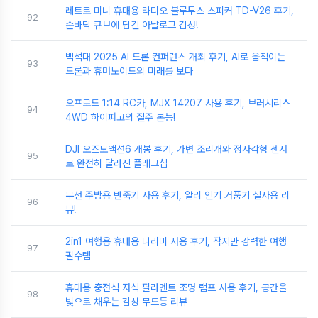
레트로 미니 휴대용 라디오 블루투스 스피커 TD-V26 후기,
92
손바닥 큐브에 담긴 아날로그 감성!
백석대 2025 AI 드론 컨퍼런스 개최 후기, AI로 움직이는
93
드론과 휴머노이드의 미래를 보다
오프로드 1:14 RC카, MJX 14207 사용 후기, 브러시리스
94
4WD 하이퍼고의 질주 본능!
DJI 오즈모액션6 개봉 후기, 가변 조리개와 정사각형 센서
95
로 완전히 달라진 플래그십
무선 주방용 반죽기 사용 후기, 알리 인기 거품기 실사용 리
96
뷰!
2in1 여행용 휴대용 다리미 사용 후기, 작지만 강력한 여행
97
필수템
휴대용 충전식 자석 필라멘트 조명 램프 사용 후기, 공간을
98
빛으로 채우는 감성 무드등 리뷰