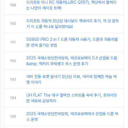
드리프트 미니 RC 자동차(JJRC Q197), 책상에서 펼쳐지
189
는 나만의 레이싱 트랙!
드리프트 자동차 장난감 대시보드 액세서리 후기, 차 안 분위
190
기 이 소품 하나로 달라졌어요!
SG900 PRO 2 in 1 드론 자동차 사용기, 드론과 자동차를
191
한 번에 즐기는 방법
2025 국제소방안전박람회, 에코로보텍의 DJI 산업용 드론
192
&amp; 잭커리 파워뱅크 부스 운영 후기
야외 전동 로켓 발사기 장난감 리뷰, 아이와 함께한 하늘 여
193
행 이야기
UH FLAT The 대구 컬렉션 스위트룸 숙박 후기, 프라이빗
194
한 여유와 감성까지
2025 국제소방안전박람회, 에코로보텍에서 산업용 드론 부
195
스 운영