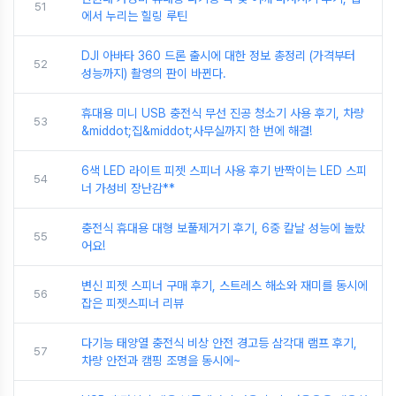
51
에서 누리는 힐링 루틴
DJI 아바타 360 드론 출시에 대한 정보 총정리 (가격부터
52
성능까지) 촬영의 판이 바뀐다.
휴대용 미니 USB 충전식 무선 진공 청소기 사용 후기, 차량
53
&middot;집&middot;사무실까지 한 번에 해결!
6색 LED 라이트 피젯 스피너 사용 후기 반짝이는 LED 스피
54
너 가성비 장난감**
충전식 휴대용 대형 보풀제거기 후기, 6중 칼날 성능에 놀랐
55
어요!
변신 피젯 스피너 구매 후기, 스트레스 해소와 재미를 동시에
56
잡은 피젯스피너 리뷰
다기능 태양열 충전식 비상 안전 경고등 삼각대 램프 후기,
57
차량 안전과 캠핑 조명을 동시에~