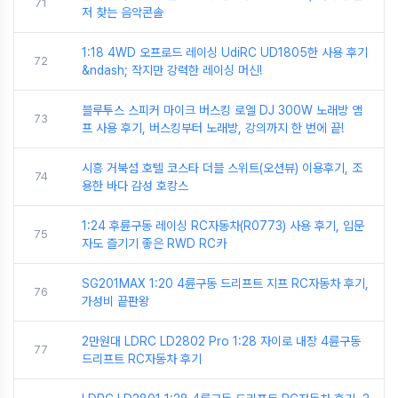
71
저 찾는 음악콘솔
1:18 4WD 오프로드 레이싱 UdiRC UD1805한 사용 후기
72
&ndash; 작지만 강력한 레이싱 머신!
블루투스 스피커 마이크 버스킹 로엘 DJ 300W 노래방 앰
73
프 사용 후기, 버스킹부터 노래방, 강의까지 한 번에 끝!
시흥 거북섬 호텔 코스타 더블 스위트(오션뷰) 이용후기, 조
74
용한 바다 감성 호캉스
1:24 후륜구동 레이싱 RC자동차(R0773) 사용 후기, 입문
75
자도 즐기기 좋은 RWD RC카
SG201MAX 1:20 4륜구동 드리프트 지프 RC자동차 후기,
76
가성비 끝판왕
2만원대 LDRC LD2802 Pro 1:28 자이로 내장 4륜구동
77
드리프트 RC자동차 후기