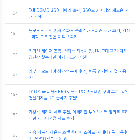
DJI OSMO 360 카메라 출시, 360도 카메라의 새로운 시
154
대 시작!
블루투스 코일 번개 스파크 플라즈마 스피커 구매 후기, 감성
155
+과학 모두 잡은 이색 스피커!
적외선 레이저 조종, 벽타는 자동차 장난감 구매 후기! 이색
156
장난감 찾는다면 이거 무조건 추천!
라부부 오토바이 장난감 구매 후기, 틱톡 인기템 리얼 사용
157
기!
1/16 합금 더블E E598 볼보 RC 포크레인 구매 후기, 리얼
158
건설기계급 RC 굴삭기 추천!
가성비 캐리어 세트 추천, 아메리칸 투어리스터 엘리트 프리
159
미엄 캐리어 4종 세트 후기
시흥 거북섬 하운드 호텔 주니어 스위트 (시네마) 룸 이용후
160
기, 완벽했던 하루의 쉼