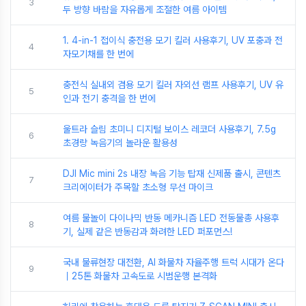
3
두 방향 바람을 자유롭게 조절한 여름 아이템
1. 4-in-1 접이식 충전용 모기 킬러 사용후기, UV 포충과 전
4
자모기채를 한 번에
충전식 실내외 겸용 모기 킬러 자외선 램프 사용후기, UV 유
5
인과 전기 충격을 한 번에
울트라 슬림 초미니 디지털 보이스 레코더 사용후기, 7.5g
6
초경량 녹음기의 놀라운 활용성
DJI Mic mini 2s 내장 녹음 기능 탑재 신제품 출시, 콘텐츠
7
크리에이터가 주목할 초소형 무선 마이크
여름 물놀이 다이나믹 반동 메카니즘 LED 전동물총 사용후
8
기, 실제 같은 반동감과 화려한 LED 퍼포먼스!
국내 물류현장 대전환, AI 화물차 자율주행 트럭 시대가 온다
9
｜25톤 화물차 고속도로 시범운행 본격화