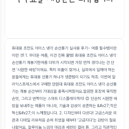
휴대용 초전도 아이스 냉각 손선풍기 실사용 후기~ 여름 필수템이란
이런 것! 1. 무더운 여름, 이건 진짜 꿀템! 휴대용 초전도 아이스 냉각
손선풍기 개봉기한여름 더위가 시작되면 가장 먼저 생각나는 건 단
연 ‘시원한 바람’이에요. 특히 외출이 잦거나, 실외에서 일해야 하는
분들에게는 휴대용 선풍기 하나가 생존템이 되기도 하죠. 이번에 알
리익스프레스에서 구매한 만원대 휴대용 초전도 아이스 냉각 손선풍
기는 개봉 순간부터 기대감을 충족시켜줬어요.깔끔한 포장에 묵직한
손맛, 그리고 반짝이는 스마트 디스플레이까지! 😍 단순히 시원한 바
람을 보내주는 제품이 아니라, 기술과 감성이 공존하는 &#x27;작은
혁신&#x27;이 느껴졌답니다. 2. 디자인부터 다르다! 고급스러운 외
관과 디테일 리뷰처음 손에 쥐었을 때부터 ‘고급지다’는 감탄이 절로
나왔어요. 알루미늄 느낌의 마감과 세련된 컬러 톤, 그리고 직관적인