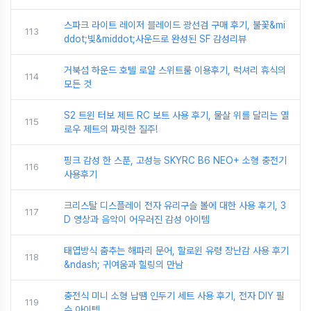
스파크 라이트 레이저 블레이드 광선검 구매 후기, 불꽃&mi
113
ddot;빛&middot;사운드로 완성된 SF 감성리뷰
거북섬 하운드 호텔 로얄 스위트룸 이용후기, 럭셔리 휴식의
114
모든 것
S2 트윈 터보 제트 RC 보트 사용 후기, 물살 위를 달리는 옐
115
로우 제트의 짜릿한 질주!
핑크 감성 한 스푼, 고성능 SKYRC B6 NEO+ 소형 충전기
116
사용후기
크리스탈 디스플레이 전자 유리구슬 볼에 대한 사용 후기, 3
117
D 영상과 음악이 어우러진 감성 아이템
태엽방식 춤추는 해파리 문어, 할로윈 유령 장난감 사용 후기
118
&ndash; 귀여움과 힐링의 만남
충전식 미니 소형 납땜 인두기 세트 사용 후기, 전자 DIY 필
119
수 아이템