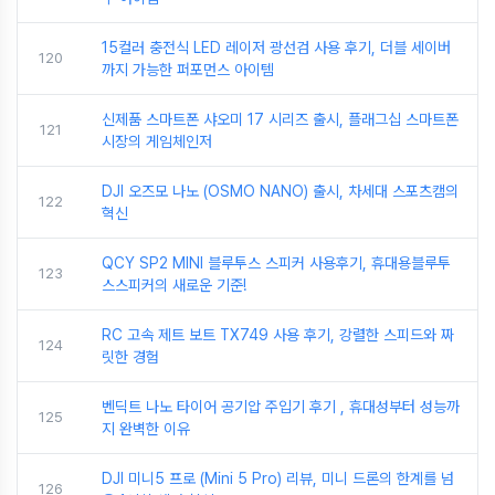
15컬러 충전식 LED 레이저 광선검 사용 후기, 더블 세이버
120
까지 가능한 퍼포먼스 아이템
신제품 스마트폰 샤오미 17 시리즈 출시, 플래그십 스마트폰
121
시장의 게임체인저
DJI 오즈모 나노 (OSMO NANO) 출시, 차세대 스포츠캠의
122
혁신
QCY SP2 MINI 블루투스 스피커 사용후기, 휴대용블루투
123
스스피커의 새로운 기준!
RC 고속 제트 보트 TX749 사용 후기, 강렬한 스피드와 짜
124
릿한 경험
벤딕트 나노 타이어 공기압 주입기 후기 , 휴대성부터 성능까
125
지 완벽한 이유
DJI 미니5 프로 (Mini 5 Pro) 리뷰, 미니 드론의 한계를 넘
126