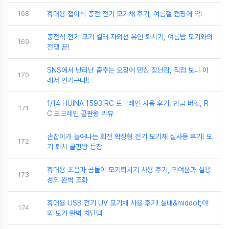
168
휴대용 접이식 충전 전기 모기채 후기, 여름철 캠핑에 딱!
충전식 전기 모기 킬러 자외선 유인 퇴치기, 여름밤 모기와의
169
전쟁 끝!
SNS에서 난리난 춤추는 오징어 댄싱 장난감, 직접 보니 이
170
래서 인기구나!!
1/14 HUINA 1593 RC 포크레인 사용 후기, 합금 버킷, R
171
C 포크레인 끝판왕 리뷰
손잡이가 늘어나는 회전 확장형 전기 모기채 실사용 후기! 모
172
기 퇴치 끝판왕 등장
휴대용 초음파 곰돌이 모기퇴치기 사용 후기, 귀여움과 실용
173
성의 완벽 조화
휴대용 USB 전기 UV 모기채 사용 후기! 실내&middot;야
174
외 모기 완벽 차단템