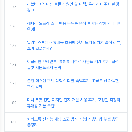
러브버그의 대량 출몰과 원인 및 대책, 우리가 마주한 환경
175
경고
해파리 오로라 소리 반응 무드등 솔직 후기✨ 감성 인테리어
176
완성!
알리익스프레스 휴대용 초음파 전자 모기 퇴치기 솔직 리뷰,
177
효과 있었을까?
이탈리안 브레인롯, 퉁퉁퉁 사후르 사운드 키링 후기! 딸깍
178
불빛 사운드까지 완벽
춘천 에스턴 호텔 디럭스 더블 숙박후기, 고급 감성 가득한
179
호텔 리뷰
미니 포켓 정밀 디지털 전자 저울 사용 후기, 고정밀 측정의
180
휴대용 저울 추천!
카카오톡 신기능 채팅 스포 방지 기능! 사용방법 및 활용팁
181
총정리