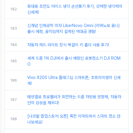
휴대용 초전도 아이스 냉각 손선풍기 후기, 강력한 냉각력의
182
신세계!
신개념 인체공학 의자 LiberNovo Omni (리버노보 옴니)
183
출시 예정, 움직임까지 설계된 역대급 경험!
184
자동차 헤드 라이트 장식 벽걸이 키 홀더 사용 후기!
세계 드론 1위 DJI에서 출시 예정인 로봇청소기 DJI ROM
185
O
Vivo X200 Ultra 플래그십 스마트폰, 초프리미엄의 신세
186
계!
태양열로 프로펠러가 회전하는 드론 차량용 방향제, 자동차
187
안의 감성을 채우다!
[나르왈 팝업스토어 오픈] 죽전 이마트에서 스마트 청소 만
188
나보세요!