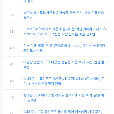
에 정리
스파크 드리프트 4륜 RC 자동차 사용 후기, 불꽃 퍼포먼스
38
끝판왕
고프로(GoPro)에서 새롭게 출시하는 액션 카메라 시리즈 G
39
oPro MISSION 1, 액션캠 시장 판도를 바꿀 신호탄
전국 여행 계획, 이 한 권으로 끝 &ndash; 에이든 국내여행
40
가이드북 서평
태양광 충전식 LED 비상용 점멸등 사용 후기, 차량 안전 필
41
수템
1: 43 미니 드리프트 4륜구동 RC 자동차 (ZWN KF30) 후
42
기, 입문부터 취미까지 완벽
휴대용 LED 파티 조명 라이트 손목시계 사용 후기, 감성 파
43
티 필수템
1:43 미니 RC 드리프트 풀비례 제어 레이싱카 사용 후기,