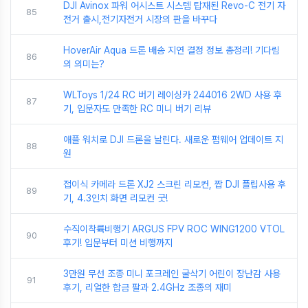
DJI Avinox 파워 어시스트 시스템 탑재된 Revo-C 전기 자
85
전거 출시,전기자전거 시장의 판을 바꾸다
HoverAir Aqua 드론 배송 지연 결정 정보 총정리! 기다림
86
의 의미는?
WLToys 1/24 RC 버기 레이싱카 244016 2WD 사용 후
87
기, 입문자도 만족한 RC 미니 버기 리뷰
애플 워치로 DJI 드론을 날린다. 새로운 펌웨어 업데이트 지
88
원
접이식 카메라 드론 XJ2 스크린 리모컨, 짭 DJI 플립사용 후
89
기, 4.3인치 화면 리모컨 굿!
수직이착륙비행기 ARGUS FPV ROC WING1200 VTOL
90
후기! 입문부터 미션 비행까지
3만원 무선 조종 미니 포크레인 굴삭기 어린이 장난감 사용
91
후기, 리얼한 합금 팔과 2.4GHz 조종의 재미