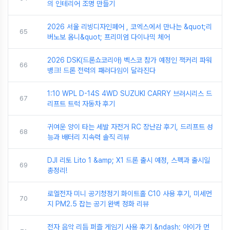
의 인테리어 조명 만들기
2026 서울 리빙디자인페어 , 코엑스에서 만나는 &quot;리
65
버노보 옴니&quot; 프리미엄 다이나믹 체어
2026 DSK(드론쇼코리아) 벡스코 참가 예정인 잭커리 파워
66
뱅크! 드론 전력의 패러다임이 달라진다
1:10 WPL D-14S 4WD SUZUKI CARRY 브러시리스 드
67
리프트 트럭 자동차 후기
귀여운 양이 타는 세발 자전거 RC 장난감 후기, 드리프트 성
68
능과 배터리 지속력 솔직 리뷰
DJI 리토 Lito 1 &amp; X1 드론 출시 예정, 스펙과 출시일
69
총정리!
로엘전자 미니 공기청정기 화이트홀 C10 사용 후기, 미세먼
70
지 PM2.5 잡는 공기 완벽 정화 리뷰
전자 음악 리듬 퍼즐 게임기 사용 후기 &ndash; 아이가 먼