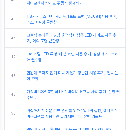
44
자이로센서 탑재로 주행 안정성까지~
1:87 사이즈 미니 RC 드리프트 트럭 (MC081)사용 후기,
45
데스크 감성 끝판왕
고출력 휴대용 태양광 충전식 비상용 LED 라이트 사용 후
46
기, 야외 조명 끝판왕
크리스탈 LED 투명 키 캡 키링 사용 후기, 감성 데스크테리
47
어 필수템
만원대 두더지 잡기 미니 게임기 장난감 사용 후기, 집콕 놀
48
이 추천
가성비 USB 충전식 LED 비상용 경고등 사용 후기, 안전 필
49
수템 !
거칠어지기 쉬운 피부 관리를 위해 1일 1팩 실천, 셀디엑스
50
마스크팩을 사용하면 달라지는 피부 장벽 리포트
만원대 가성비 휴대용 다기능 목 및 어깨 마사지기 후기, 집