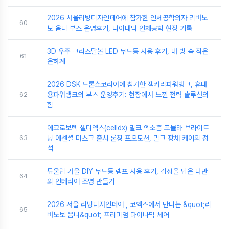
2026 서울리빙디자인페어에 참가한 인체공학의자 리버노
60
보 옴니 부스 운영후기, 다이내믹 인체공학 현장 기록
3D 우주 크리스탈볼 LED 무드등 사용 후기, 내 방 속 작은
61
은하계
2026 DSK 드론쇼코리아에 참가한 잭커리파워뱅크, 휴대
62
용파워뱅크의 부스 운영후기: 현장에서 느낀 전력 솔루션의
힘
에코로보텍 셀디엑스(celldx) 밀크 엑소좀 포뮬라 브라이트
63
닝 에센셜 마스크 출시 론칭 프오모션, 밀크 광채 케어의 정
석
튜울립 거울 DIY 무드등 램프 사용 후기, 감성을 담은 나만
64
의 인테리어 조명 만들기
2026 서울 리빙디자인페어 , 코엑스에서 만나는 &quot;리
65
버노보 옴니&quot; 프리미엄 다이나믹 체어