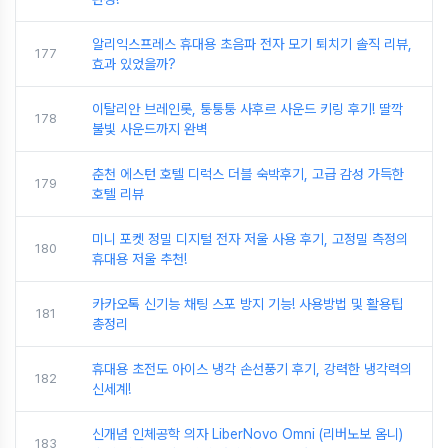
알리익스프레스 휴대용 초음파 전자 모기 퇴치기 솔직 리뷰,
177
효과 있었을까?
이탈리안 브레인롯, 퉁퉁퉁 사후르 사운드 키링 후기! 딸깍
178
불빛 사운드까지 완벽
춘천 에스턴 호텔 디럭스 더블 숙박후기, 고급 감성 가득한
179
호텔 리뷰
미니 포켓 정밀 디지털 전자 저울 사용 후기, 고정밀 측정의
180
휴대용 저울 추천!
카카오톡 신기능 채팅 스포 방지 기능! 사용방법 및 활용팁
181
총정리
휴대용 초전도 아이스 냉각 손선풍기 후기, 강력한 냉각력의
182
신세계!
신개념 인체공학 의자 LiberNovo Omni (리버노보 옴니)
183