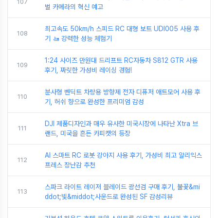
107
벌 카메라의 혁신 예고
최고속도 50km/h 스피드 RC 대형 보트 UDI005 사용 후
108
기 🚤 강력한 성능 체험기
1:24 사이즈 만원대 드리프트 RC자동차 S812 GTR 사용
109
후기, 짜릿한 가성비 레이싱 경험!
분사형 벤딕트 차량용 방향제 전자 디퓨저 애트모어 사용 후
110
기, 허쉬 향으로 완성한 프리미엄 감성
DJI 제품디자인과 매우 유사한 미국시장에 나타난 Xtra 브
111
랜드, 미국을 흔든 카피캣의 등장
AI 스마트 RC 로봇 강아지 사용 후기, 가성비 최고 알리익스
112
프레스 장난감 추천
스파크 라이트 레이저 블레이드 광선검 구매 후기, 불꽃&mi
113
ddot;빛&middot;사운드로 완성된 SF 감성리뷰