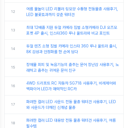
여름 물놀이 LED 리볼러 링모양 수통형 전동물총 사용후기,
12
LED 불꽃효과까지 갖춘 워터건
최대 12배줌 지원 듀얼 카메라 짐벌 소형카메라 DJI 오즈모
13
포켓 4P 출시, 인스타360 루나 울트라와 비교 포인트
듀얼 렌즈 소형 짐벌 카메라 인스타 360 루나 울트라 출시,
14
8K 감성과 안정화를 한 손에 담다
장애물 회피 및 녹음기능의 춤추는 문어 장난감 사용후기, 노
15
래하고 춤추는 귀여운 문어 친구
4WD 드리프트 RC 자동차 SG718 사용후기, 비례제어와
16
백파이어 LED가 매력적인 RC카
화려한 컬러 LED 사운드 전동 물총 워터건 사용후기, LED
17
와 사운드가 더해진 신개념 물총
화려한 컬러 LED 대용량 전동 물총 워터건 사용후기, 여름
18
필수템