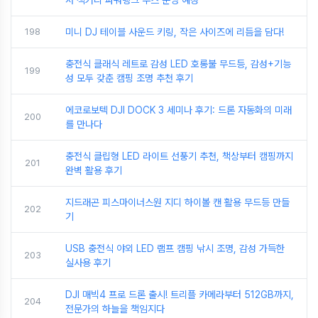
198
미니 DJ 테이블 사운드 키링, 작은 사이즈에 리듬을 담다!
충전식 클래식 레트로 감성 LED 호롱불 무드등, 감성+기능
199
성 모두 갖춘 캠핑 조명 추천 후기
에코로보텍 DJI DOCK 3 세미나 후기: 드론 자동화의 미래
200
를 만나다
충전식 클립형 LED 라이트 선풍기 추천, 책상부터 캠핑까지
201
완벽 활용 후기
지드래곤 피스마이너스원 지디 하이볼 캔 활용 무드등 만들
202
기
USB 충전식 야외 LED 램프 캠핑 낚시 조명, 감성 가득한
203
실사용 후기
DJI 매빅4 프로 드론 출시! 트리플 카메라부터 512GB까지,
204
전문가의 하늘을 책임지다