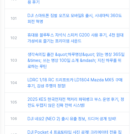
용 후기
DJI 스마트폰 짐벌 오즈모 모바일8 출시, 시네마틱 360도
101
회전 혁명
휴대용 블루투스 자석식 스피커 G200 사용 후기, 4천 원대
102
가성비로 즐기는 프리미엄 사운드
생각속의집 출간 &quot;하루명상&quot; 읽는 명상 365일
103
&times; 쓰는 명상 100일 소개 &mdash; 지친 하루를 위
로하는 루틴
LDRC 1/18 RC 드리프트카 LD1804 Mazda MX5 구매
104
후기, 감성 주행의 정점!
2025 KES 한국전자전 잭커리 파워뱅크 부스 운영 후기, 정
105
전도 두렵지 않은 진짜 전력 시스템!
106
DJI 네오2 (NEO 2) 출시 유출 정보, 드디어 공개 임박!
DJI Pocket 4 프로토타입 사진 공개! 크리에이터 전용 짐