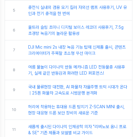
충전식 실내외 겸용 모기 킬러 자외선 램프 사용후기, UV 유
5
인과 전기 충격을 한 번에
울트라 슬림 초미니 디지털 보이스 레코더 사용후기, 7.5g
6
초경량 녹음기의 놀라운 활용성
DJI Mic mini 2s 내장 녹음 기능 탑재 신제품 출시, 콘텐츠
7
크리에이터가 주목할 초소형 무선 마이크
여름 물놀이 다이나믹 반동 메카니즘 LED 전동물총 사용후
8
기, 실제 같은 반동감과 화려한 LED 퍼포먼스!
국내 물류현장 대전환, AI 화물차 자율주행 트럭 시대가 온다
9
｜25톤 화물차 고속도로 시범운행 본격화
허리에 착용하는 휴대용 드론 탐지기 Z-SCAN MINI 출시,
10
현장 대응형 드론 보안 장비의 새로운 기준
새롭게 출시된 다이나믹 인체공학 의자 "리버노보 옴니 프로
11
& SE" 기존 제품과 모델별 비교 가이드