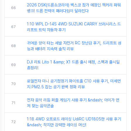
2026 DSK(드론쇼코리아) 벡스코 참가 예정인 잭커리 파워
66
뱅크! 드론 전력의 패러다임이 달라진다
1:10 WPL D-14S 4WD SUZUKI CARRY 브러시리스 드
67
리프트 트럭 자동차 후기
귀여운 양이 타는 세발 자전거 RC 장난감 후기, 드리프트 성
68
능과 배터리 지속력 솔직 리뷰
DJI 리토 Lito 1 &amp; X1 드론 출시 예정, 스펙과 출시일
69
총정리!
로엘전자 미니 공기청정기 화이트홀 C10 사용 후기, 미세먼
70
지 PM2.5 잡는 공기 완벽 정화 리뷰
전자 음악 리듬 퍼즐 게임기 사용 후기 &ndash; 아이가 먼
71
저 찾는 음악콘솔
1:18 4WD 오프로드 레이싱 UdiRC UD1805한 사용 후기
72
&ndash; 작지만 강력한 레이싱 머신!