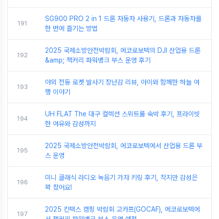
SG900 PRO 2 in 1 드론 자동차 사용기, 드론과 자동차를
191
한 번에 즐기는 방법
2025 국제소방안전박람회, 에코로보텍의 DJI 산업용 드론
192
&amp; 잭커리 파워뱅크 부스 운영 후기
야외 전동 로켓 발사기 장난감 리뷰, 아이와 함께한 하늘 여
193
행 이야기
UH FLAT The 대구 컬렉션 스위트룸 숙박 후기, 프라이빗
194
한 여유와 감성까지
2025 국제소방안전박람회, 에코로보텍에서 산업용 드론 부
195
스 운영
미니 클래식 라디오 녹음기 가챠 키링 후기, 작지만 감성은
196
꽉 찼어요!
2025 킨텍스 캠핑 박람회 고카프(GOCAF), 에코로보텍에
197
서 잭커리 파워뱅크 부스 운영 예정