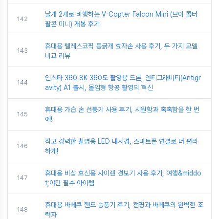
날개 2개로 비행하는 V-Copter Falcon Mini (브이 콥터
142
팔콘 미니) 개봉 후기
휴대용 텔레스코픽 등긁개 효자손 사용 후기, 두 가지 모델
143
비교 리뷰
인스타 360 8K 360도 촬영용 드론, 안티그래비티(Antigr
144
avity) A1 출시, 몰입형 항공 촬영의 혁신
휴대용 가습 손 선풍기 사용 후기, 시원함과 촉촉함을 한 번
145
에!
작고 강력한 촬영용 LED 내시경, 스마트폰 연결로 더 편리
146
하게!
휴대용 비상 호신용 사이렌 경보기 사용 후기, 여행&middo
147
t;야간 필수 아이템
휴대용 바베큐 핸드 송풍기 후기, 캠핑과 바베큐의 완벽한 조
148
력자