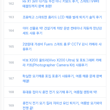
Rii X1 3in1 다기능 무선 미니 키보드 후기, 스마트TV부터
162
태블릿까지 완벽 호환!
163
조용하고 스마트한 홈리드 LCD 해충 벌레 퇴치기 솔직 후기
아이 선물로 딱! 건설기계 차량 운반 컨테이너 자동차 장난감
164
세트 사용 후기
2만원대 가성비 Fuers 스마트 홈 IP CCTV 감시 카메라 사
165
용후기
비보 X200 울트라(Vivo X200 Ultra) 및 포토그래퍼 카메
166
라 키트(Photographer Camera Kit) 사용후기
확실한 모기해충 포집 포충기 사용후기, 여름 해충 문제 완벽
167
해결!
168
휴대용 접이식 충전 전기 모기채 후기, 여름철 캠핑에 딱!
충전식 전기 모기 킬러 자외선 유인 퇴치기, 여름밤 모기와의
169
전쟁 끝!