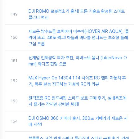
DJI ROMO 로봇청소기 출시! 드론 기술로 완성된 스마트
149
클리너 혁신
새로운 방수드론 호버에어 아쿠아(HOVER AIR AQUA), 물
150
위에 뜨고, 4K도 찍고! 하늘과 바다를 넘나드는 초소형 플래
그십 드론
신개념 인체공학 의자 추천, 리버노보 옴니 (LiberNovo O
151
mni) 와디즈 펀딩 오픈
MJX Hyper Go 14304 1:14 사이즈 RC 랠리 자동차 후
152
기, 폭주 본능 자극하는 가성비 RC카 리뷰
원격조종 RC 윈드써핑 스피드 보트 구매 후기, 실내욕조에
153
서 즐기는 작지만 강력한 써핑!
DJI OSMO 360 카메라 출시, 360도 카메라의 새로운 시
154
대 시작!
블루투스 코일 번개 스파크 플라즈마 스피커 구매 후기, 감성