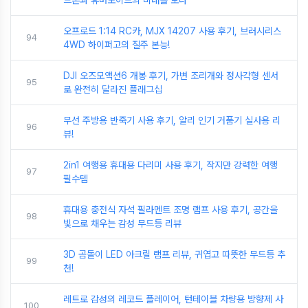
오프로드 1:14 RC카, MJX 14207 사용 후기, 브러시리스
94
4WD 하이퍼고의 질주 본능!
DJI 오즈모액션6 개봉 후기, 가변 조리개와 정사각형 센서
95
로 완전히 달라진 플래그십
무선 주방용 반죽기 사용 후기, 알리 인기 거품기 실사용 리
96
뷰!
2in1 여행용 휴대용 다리미 사용 후기, 작지만 강력한 여행
97
필수템
휴대용 충전식 자석 필라멘트 조명 램프 사용 후기, 공간을
98
빛으로 채우는 감성 무드등 리뷰
3D 곰돌이 LED 아크릴 램프 리뷰, 귀엽고 따뜻한 무드등 추
99
천!
레트로 감성의 레코드 플레이어, 턴테이블 차량용 방향제 사
100