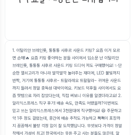
1. 이탈리안 브레인롯, 퉁퉁퉁 사후르 사운드 키링? 요즘 이거 모르
면 손해!🔥 요즘 키링 좋아하는 분들 사이에서 입소문 난 이탈리안
브레인롯, 퉁퉁퉁 사후르 사운드 키링 드디어 저도 구매했어요! ✨단
순한 열쇠고리가 아니라 딸깍딸깍 눌러주는 재미에, LED 불빛까지
반짝, 거기에 퉁퉁퉁 사후르~ 트랄라레오 트랄랄라~ 귀여운 사운드
까지 들려서 정말 중독성 대박이에요. 키보드 덕후들 사이에서도 요
즘 핫템으로 자리 잡았다는데, 직접 써보니 이유를 알겠더라고요! 2.
알리익스프레스 직구 후기! 배송 속도, 만족도 어땠을까?이번에도
믿고 쓰는 알리익스프레스에서 3천원대에 직구했어요! 😆 주문하고
약 1주 정도 걸렸는데, 중간에 배송 추적도 가능하고 뽁뽁이 포장까
지 꼼꼼해서 불량 걱정 없이 잘 도착했답니다. 무엇보다 가격이 정말
착해서 가성비 최고! 한국에서는 웃돈 주고 사는 분들도 많은데, 알