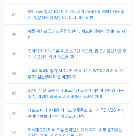
WLToys 1/24 RC 버기 레이싱카 244016 2WD 사용 후
87
기, 입문자도 만족한 RC 미니 버기 리뷰
애플 워치로 DJI 드론을 날린다. 새로운 펌웨어 업데이트 지
88
원
접이식 카메라 드론 XJ2 스크린 리모컨, 짭 DJI 플립사용 후
89
기, 4.3인치 화면 리모컨 굿!
수직이착륙비행기 ARGUS FPV ROC WING1200 VTOL
90
후기! 입문부터 미션 비행까지
3만원 무선 조종 미니 포크레인 굴삭기 어린이 장난감 사용
91
후기, 리얼한 합금 팔과 2.4GHz 조종의 재미
레트로 미니 휴대용 라디오 블루투스 스피커 TD-V26 후기,
92
손바닥 큐브에 담긴 아날로그 감성!
백석대 2025 AI 드론 컨퍼런스 개최 후기, AI로 움직이는
93
드론과 휴머노이드의 미래를 보다