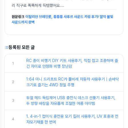
리 직구로 똑똑하게 득템했어요.
...
원문링크
이탈리안 브레인롯, 퉁퉁퉁 사후르 사운드 키링 후기! 딸깍 불빛
사운드까지 완벽
등록된 모든 글
RC 종이 비행기 DIY 키트 사용후기, 직접 접고 조종하며 즐
1
긴 자이로 안정화 비행 장난감
1:64 미니 드리프트 RC카 풀비례 자동차 사용후기｜손바닥
2
크기로 즐기는 4WD 정밀 주행
듀얼 헤드 독립제어 USB 충전식 데스크 선풍기 사용후기,
3
두 방향 바람을 자유롭게 조절한 여름 아이템
1. 4-in-1 접이식 충전용 모기 킬러 사용후기, UV 포충과 전
4
자모기채를 한 번에