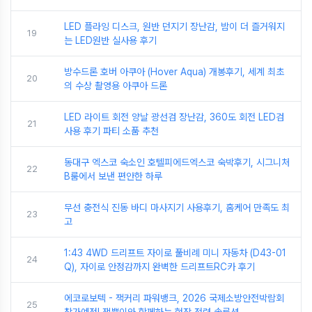
LED 플라잉 디스크, 원반 던지기 장난감, 밤이 더 즐거워지
19
는 LED원반 실사용 후기
방수드론 호버 아쿠아 (Hover Aqua) 개봉후기, 세계 최초
20
의 수상 촬영용 아쿠아 드론
LED 라이트 회전 양날 광선검 장난감, 360도 회전 LED검
21
사용 후기 파티 소품 추천
동대구 엑스코 숙소인 호텔피에드엑스코 숙박후기, 시그니처
22
B룸에서 보낸 편안한 하루
무선 충전식 진동 바디 마사지기 사용후기, 홈케어 만족도 최
23
고
1:43 4WD 드리프트 자이로 풀비례 미니 자동차 (D43-01
24
Q), 자이로 안정감까지 완벽한 드리프트RC카 후기
에코로보텍 - 잭커리 파워뱅크, 2026 국제소방안전박람회
25
참가예정! 잭뿡이와 함께하는 현장 전력 솔루션