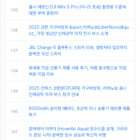
출시 예정인 DJI Mini 5 Pro (미니5 프로) 촬영용 드론에
135
대한 루머 총정리!
2025 코펀 가구박람회 &quot;리버노보(LiberNovo)&qu
136
ot;, 가장 빛났던 인체공학 의자 전시 부스 소개
JBL Charge 6 블루투스 스피커 리뷰, 캠핑부터 일상까지
137
완벽한 무선 스피커
휴대용 가습 선풍기 제품 사용 후기, 여름 필수템으로 직접
138
써본 리얼 리뷰
2025 킨텍스 코펀(KOFURN) 가구박람회, 리버노보 옴니
139
인체공학 의자 부스 참가 안내
8000mAh 분리형 배터리, 초강력 미니 송풍기 제트팬 제품
140
후기
호버에어 아쿠아 (HoverAir Aqua) 방수드론 공개, 크라우
141
드 펀딩 시작! 완벽한 방수 성능과 혁신적 비행