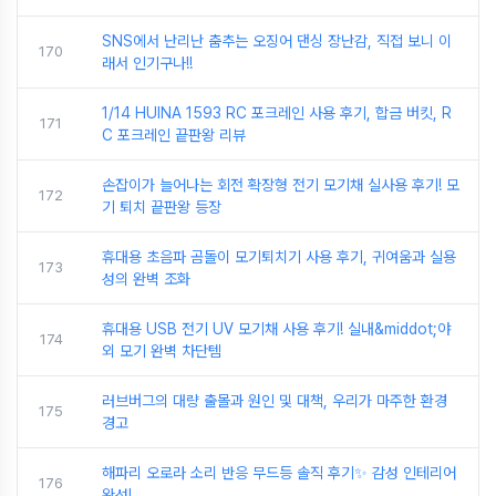
SNS에서 난리난 춤추는 오징어 댄싱 장난감, 직접 보니 이
170
래서 인기구나!!
1/14 HUINA 1593 RC 포크레인 사용 후기, 합금 버킷, R
171
C 포크레인 끝판왕 리뷰
손잡이가 늘어나는 회전 확장형 전기 모기채 실사용 후기! 모
172
기 퇴치 끝판왕 등장
휴대용 초음파 곰돌이 모기퇴치기 사용 후기, 귀여움과 실용
173
성의 완벽 조화
휴대용 USB 전기 UV 모기채 사용 후기! 실내&middot;야
174
외 모기 완벽 차단템
러브버그의 대량 출몰과 원인 및 대책, 우리가 마주한 환경
175
경고
해파리 오로라 소리 반응 무드등 솔직 후기✨ 감성 인테리어
176
완성!