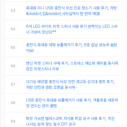
휴대용 미니 USB 충전식 무선 진공 청소기 사용 후기, 차량
53
&middot;집&middot;사무실까지 한 번에 해결!
6색 LED 라이트 피젯 스피너 사용 후기 반짝이는 LED 스피
54
너 가성비 장난감**
충전식 휴대용 대형 보풀제거기 후기, 6중 칼날 성능에 놀랐
55
어요!
변신 피젯 스피너 구매 후기, 스트레스 해소와 재미를 동시에
56
잡은 피젯스피너 리뷰
다기능 태양열 충전식 비상 안전 경고등 삼각대 램프 후기,
57
차량 안전과 캠핑 조명을 동시에~
USB 충전식 휴대용 보풀제거기 사용 후기, 겨울옷을 새옷처
58
럼 만드는 관리 꿀템
확장 가능한 텔레스코픽 자석봉 픽업 공구 사용 후기, 작은
59
나사도 쉽게 찾는 필수 DIY 공구