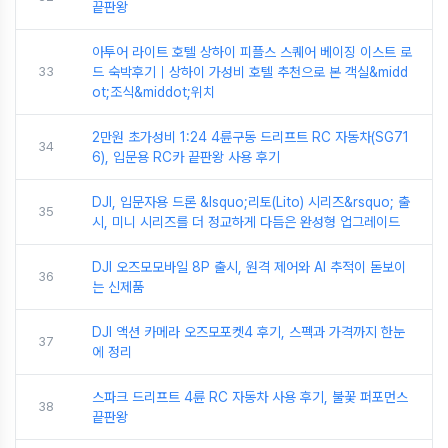
끝판왕
아투어 라이트 호텔 상하이 피플스 스퀘어 베이징 이스트 로
33
드 숙박후기｜상하이 가성비 호텔 추천으로 본 객실&midd
ot;조식&middot;위치
2만원 초가성비 1:24 4륜구동 드리프트 RC 자동차(SG71
34
6), 입문용 RC카 끝판왕 사용 후기
DJI, 입문자용 드론 &lsquo;리토(Lito) 시리즈&rsquo; 출
35
시, 미니 시리즈를 더 정교하게 다듬은 완성형 업그레이드
DJI 오즈모모바일 8P 출시, 원격 제어와 AI 추적이 돋보이
36
는 신제품
DJI 액션 카메라 오즈모포켓4 후기, 스펙과 가격까지 한눈
37
에 정리
스파크 드리프트 4륜 RC 자동차 사용 후기, 불꽃 퍼포먼스
38
끝판왕