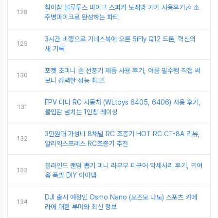
참이참 블루투스 마이크 스피커 노래방 기기 사용후기🎶 소
128
주병마이크로 완성하는 파티
3시간 비행으로 기네스북에 오른 SiFly Q12 드론, 혁신의
129
새 기록
포켓 초미니 손 선풍기 제품 사용 후기, 여름 필수템 직접 써
130
보니 강력한 성능 최고!
FPV 미니 RC 자동차 (WLtoys 6405, 6406) 사용 후기,
131
몰입감 넘치는 1인칭 레이싱
3만원대 가성비 8채널 RC 조종기 HOT RC CT-8A 리뷰,
132
알리익스프레스 RC조종기 추천
블라인드 랜덤 뽑기 미니 라부부 피규어 악세사리 후기, 귀여
133
움 폭발 DIY 아이템
DJI 출시 예정인 Osmo Nano (오즈모 나노) 스포츠 카메
134
라에 대한 루머와 최신 정보