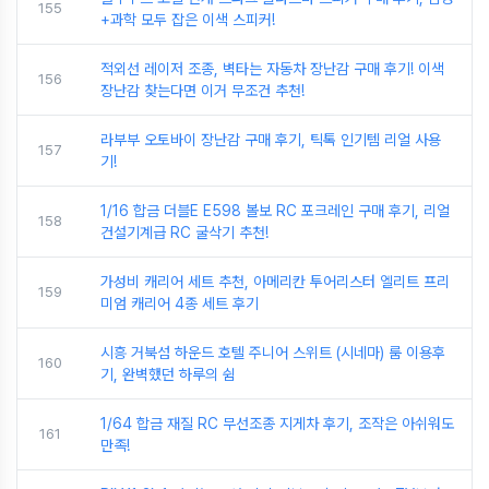
155
+과학 모두 잡은 이색 스피커!
적외선 레이저 조종, 벽타는 자동차 장난감 구매 후기! 이색
156
장난감 찾는다면 이거 무조건 추천!
라부부 오토바이 장난감 구매 후기, 틱톡 인기템 리얼 사용
157
기!
1/16 합금 더블E E598 볼보 RC 포크레인 구매 후기, 리얼
158
건설기계급 RC 굴삭기 추천!
가성비 캐리어 세트 추천, 아메리칸 투어리스터 엘리트 프리
159
미엄 캐리어 4종 세트 후기
시흥 거북섬 하운드 호텔 주니어 스위트 (시네마) 룸 이용후
160
기, 완벽했던 하루의 쉼
1/64 합금 재질 RC 무선조종 지게차 후기, 조작은 아쉬워도
161
만족!