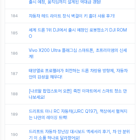
출시 예정, 움직임까지 설계된 역대급 경험!
184
자동차 헤드 라이트 장식 벽걸이 키 홀더 사용 후기!
세계 드론 1위 DJI에서 출시 예정인 로봇청소기 DJI ROM
185
O
Vivo X200 Ultra 플래그십 스마트폰, 초프리미엄의 신세
186
계!
태양열로 프로펠러가 회전하는 드론 차량용 방향제, 자동차
187
안의 감성을 채우다!
[나르왈 팝업스토어 오픈] 죽전 이마트에서 스마트 청소 만
188
나보세요!
드리프트 미니 RC 자동차(JJRC Q197), 책상에서 펼쳐지
189
는 나만의 레이싱 트랙!
드리프트 자동차 장난감 대시보드 액세서리 후기, 차 안 분위
190
기 이 소품 하나로 달라졌어요!