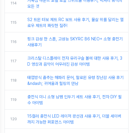
거북섬 하운드 호텔 로얄 스위트룸 이용후기, 럭셔리 휴식의
114
모든 것
S2 트윈 터보 제트 RC 보트 사용 후기, 물살 위를 달리는 옐
115
로우 제트의 짜릿한 질주!
핑크 감성 한 스푼, 고성능 SKYRC B6 NEO+ 소형 충전기
116
사용후기
크리스탈 디스플레이 전자 유리구슬 볼에 대한 사용 후기, 3
117
D 영상과 음악이 어우러진 감성 아이템
태엽방식 춤추는 해파리 문어, 할로윈 유령 장난감 사용 후기
118
&ndash; 귀여움과 힐링의 만남
충전식 미니 소형 납땜 인두기 세트 사용 후기, 전자 DIY 필
119
수 아이템
15컬러 충전식 LED 레이저 광선검 사용 후기, 더블 세이버
120
까지 가능한 퍼포먼스 아이템