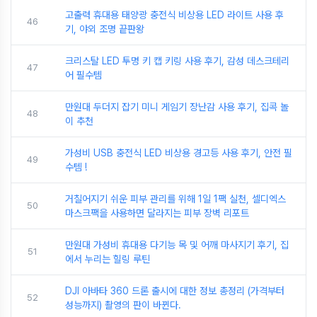
고출력 휴대용 태양광 충전식 비상용 LED 라이트 사용 후
46
기, 야외 조명 끝판왕
크리스탈 LED 투명 키 캡 키링 사용 후기, 감성 데스크테리
47
어 필수템
만원대 두더지 잡기 미니 게임기 장난감 사용 후기, 집콕 놀
48
이 추천
가성비 USB 충전식 LED 비상용 경고등 사용 후기, 안전 필
49
수템 !
거칠어지기 쉬운 피부 관리를 위해 1일 1팩 실천, 셀디엑스
50
마스크팩을 사용하면 달라지는 피부 장벽 리포트
만원대 가성비 휴대용 다기능 목 및 어깨 마사지기 후기, 집
51
에서 누리는 힐링 루틴
DJI 아바타 360 드론 출시에 대한 정보 총정리 (가격부터
52
성능까지) 촬영의 판이 바뀐다.