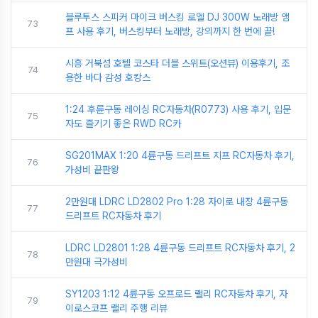
블루투스 스피커 마이크 버스킹 로엘 DJ 300W 노래방 앰
73
프 사용 후기, 버스킹부터 노래방, 강의까지 한 번에 끝!
시흥 거북섬 호텔 코스타 더블 스위트(오션뷰) 이용후기, 조
74
용한 바다 감성 호캉스
1:24 후륜구동 레이싱 RC자동차(R0773) 사용 후기, 입문
75
자도 즐기기 좋은 RWD RC카
SG201MAX 1:20 4륜구동 드리프트 지프 RC자동차 후기,
76
가성비 끝판왕
2만원대 LDRC LD2802 Pro 1:28 자이로 내장 4륜구동
77
드리프트 RC자동차 후기
LDRC LD2801 1:28 4륜구동 드리프트 RC자동차 후기, 2
78
만원대 극가성비
SY1203 1:12 4륜구동 오프로드 랠리 RC자동차 후기, 자
79
이로스코프 랠리 주행 리뷰