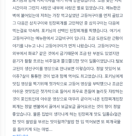
포키님과 함께 저녁식사를 하기 위해 방문했습니다. 조금 늦은 저녁
시간이라 그런지 사람은 내부에 사람은 별로 없었습니다. 메뉴판은
벽에 붙어있는데 저희는 가장 먹고싶었던 고등어구이를 먼저 골랐고
그 다음은 삼치구이와 된장찌개를 고민하던 중 삼치구이는 다음에
먹는걸로 약속하. 포키님의 선택인 된장찌개를 픽했습니다. 여기서
고등어구이는 메뉴판에서 고갈비구이 입니다. 조금 도란도란 근황이
야기를 나누고 나니 고등어구이가 먼저 나왔습니다. 고등어구이는
외부에서 화로? 같은 것에서 굽기때문에 조금 탄 부분도 있었지만
윤기가 좔좔 흐르는 비주얼과 쫄깃쫄깃한 맛이 일품이었답니다.털보
고된이 생선구이를 영상으로 만나보면 이렇습미다. 정말 맛있어 보
이쥬?살이 통통한 것이 밥과 함께 먹어도 최고였습니다. 포키님에게
맛집 영상을 찍기위해 젓가락으로 고등어 영상을 부탁했으나 조금은
아쉬운 컷맛집은 젓가락으로 들어서 좌우로 흔들며 놀리듯 자랑하는
것이 포인트인데 아쉬운 영상으로 마무리 곧이어 나온 된장찌개된장
찌개는 정말 쎈불에서 끓여서 보글보글 끓어오르는 것이 향이 정말
좋았습니다. 물론 집밥이 생각나게 하는 된장찌개 맛도 일품👍얼큰
한 맛이 쌀밥을 부르는 맛이랄까?쌀밥 한 입 먹어보면 또 찌개국물
을 들이키게 되는 마법
...