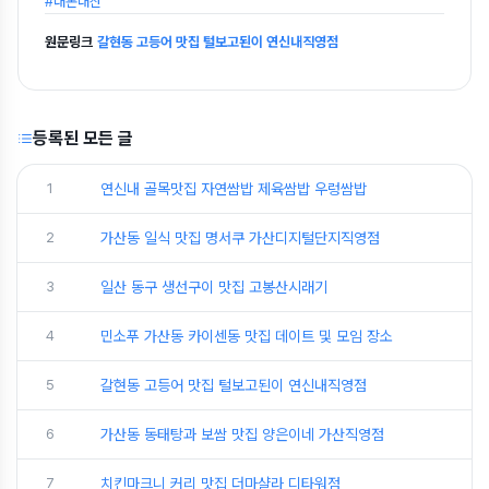
#내돈내산
원문링크
갈현동 고등어 맛집 털보고된이 연신내직영점
등록된 모든 글
1
연신내 골목맛집 자연쌈밥 제육쌈밥 우렁쌈밥
2
가산동 일식 맛집 명서쿠 가산디지털단지직영점
3
일산 동구 생선구이 맛집 고봉산시래기
4
민소푸 가산동 카이센동 맛집 데이트 및 모임 장소
5
갈현동 고등어 맛집 털보고된이 연신내직영점
6
가산동 동태탕과 보쌈 맛집 양은이네 가산직영점
7
치킨마크니 커리 맛집 더마샬라 디타워점