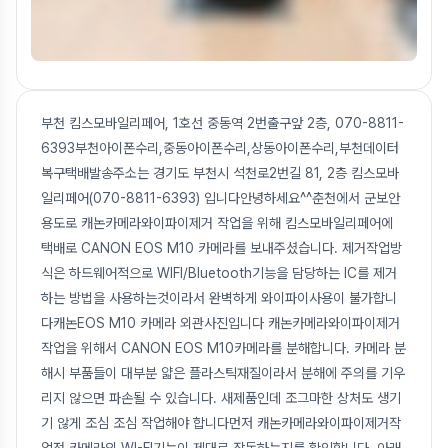
부천 킴스모바일리페어, 1호선 중동역 2번출구앞 2층, 070-8811-
6393부천아이폰수리,중동아이폰수리,상동아이폰수리,부천데이터
복구택배발송주소는 경기도 부천시 석천로2번길 81, 2층 킴스모바
일리페어(070-8811-6393) 입니다안녕하세요^^춘천에서 군보안
용도로 캐논카메라와이파이제거 작업을 위해 킴스모바일리페어에
택배로 CANON EOS M10 카메라를 보내주셨습니다. 제거작업방
식은 하드웨어적으로 WIFI/Bluetooth기능을 담당하는 IC를 제거
하는 방법을 사용하는것이라서 완벽하게 와이파이사용이 불가합니
다캐논EOS M10 카메라 외관사진입니다 캐논카메라와이파이제거
작업을 위해서 CANON EOS M10카메라를 분해합니다. 카메라 분
해시 부품들이 대부분 얇은 플라스틱재질이라서 분해에 주의를 기우
리지 않으면 파손될 수 있습니다. 새제품인데 조그마한 상처도 생기
기 않게 조심 조심 작업해야 합니다먼저 캐논카메라와이파이제거작
업전 카메라의 WI-FI기능이 제대로 작동하는지를 확인합니다. 아래