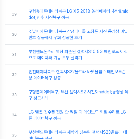
구형휴대폰데이터복구 LG X5 2018 엘리베이터 추락&mid
29
dot;침수 사진복구 성공
옛날피처폰데이터복구 삼성애니콜 고장폰 사진 동영상 비밀
30
번호 잠금까지 우회 성공한 후기
부천핸드폰수리 액정 파손된 갤럭시S10 5G 메인보드 이식
31
으로 데이터와 기능 모두 살리기
인천데이터복구 갤럭시S22울트라 바닷물침수 메인보드손
32
상 데이터복구 성공
구형폰데이터복구, 부산 갤럭시S2 사진&middot;동영상 복
33
구 성공사례
LG 벨벳 침수폰 전원 안 켜질 때 메인보드 회로 수리로 LG
34
폰 데이터복구 성공
부천핸드폰데이터복구 세탁기 침수된 갤럭시S23울트라 데
35
이터복구 성공