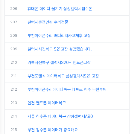
206
휴대폰 데이터 옮기기 삼성갤럭시침수폰
207
갤럭시충전안됨 수리전문
208
부천아이폰수리 배터리자가교체후 고장
209
갤럭시사진복구 S21고장 성공했습니다.
210
카톡사진복구 갤럭시S20+ 핸드폰고장
211
부천포렌식 데이터복구 삼성갤럭시S21 고장
212
부천아이폰수리데이터복구 11프로 침수 무한부팅
213
인천 핸드폰 데이터복구
214
서울 침수폰 데이터복구 삼성갤럭시A90
215
부천 침수폰 데이터가 중요해요.