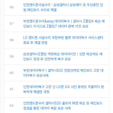
인천핸드폰사설수리 : 삼성갤럭시 삼성페이 및 무선충전 안
56
됨 메인보드 수리로 해결
부천핸드폰수리&amp;데이터복구｜갤럭시 Z플립6 파손 메
57
인보드 이식으로 Z플립7 데이터 완벽 이전 성공
LG 핸드폰 사설수리 무한부팅 벨벳 데이터복구 서비스센터
58
종료 후 해결 방법
삼성갤럭시Z플립 액정파손 데이터이전｜심한 파손에도 메
59
인보드 점검 후 안전하게 복구 성공
부천데이터복구｜갤럭시S22 전원안켜짐 메인보드 고장 데
60
이터복구 성공사례
인천데이터복구 고장 난 LG폰 G4 사진 동영상 추출까지 완
61
벽하게 해결한 과정
인천핸드폰수리 갤럭시S20 울트라 화면 파손 및 메인보드
62
점검을 통한 데이터 복원 성공 사례