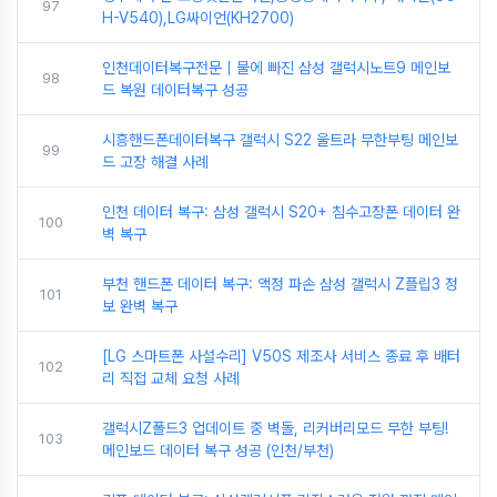
97
H-V540),LG싸이언(KH2700)
인천데이터복구전문｜물에 빠진 삼성 갤럭시노트9 메인보
98
드 복원 데이터복구 성공
시흥핸드폰데이터복구 갤럭시 S22 울트라 무한부팅 메인보
99
드 고장 해결 사례
인천 데이터 복구: 삼성 갤럭시 S20+ 침수고장폰 데이터 완
100
벽 복구
부천 핸드폰 데이터 복구: 액정 파손 삼성 갤럭시 Z플립3 정
101
보 완벽 복구
[LG 스마트폰 사설수리] V50S 제조사 서비스 종료 후 배터
102
리 직접 교체 요청 사례
갤럭시Z폴드3 업데이트 중 벽돌, 리커버리모드 무한 부팅!
103
메인보드 데이터 복구 성공 (인천/부천)