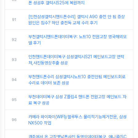
폰 성공후 갤럭시S25에 복원까지
[인천삼성갤럭시핸드폰수리] 갤럭시 A90 충전 안 됨 증상
91
원인은 침수? 하단 충전독 교체 수리 후기
부천갤럭시핸드폰데이터복구: 노트10 전원고장 영국해외모
92
델 후기
인천핸드폰데이터복구 삼성갤럭시S21 메인보드고장 연락
93
처,사진동영상추출 성공
부천핸드폰수리 삼성갤럭시노트10 충전안됨 메인보드회로
94
수리로 데이터 보존 성공
부천데이터복구 삼성 Z플립4 핸드폰 전원고장 메인보드 자
95
료 복구 성공
카메라 와이파이(WIFI)/블루투스 물리적기능제거전문, 삼성
96
NX500 작업
경주에서 온 고장옛날폰사진,동영상데이터복구, 애니콜(SC