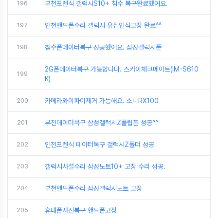
196
부천포렌식 갤럭시S10+ 침수 복구완료했어요.
197
인천핸드폰수리 갤럭시 유심인식고장 완료^^
198
침수폰데이터복구 성공했어요. 삼성갤럭시폰
2G폰데이터복구 가능합니다. 스카이체크메이트(IM-S610
199
K)
200
카메라와이파이제거 가능해요. 소니RX100
201
부천데이터복구 삼성갤럭시Z플립폰 성공^^
202
인천포렌식 데이터복구 갤럭시Z폴더 성공
203
갤럭시사설수리 삼성노트10+ 고장 수리 성공.
204
부천핸드폰수리 삼성갤럭시노트 고장
205
휴대폰사진복구 핸드폰고장