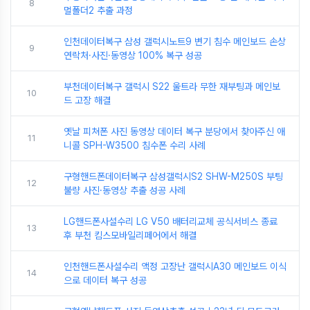
8
멀폴더2 추출 과정
인천데이터복구 삼성 갤럭시노트9 변기 침수 메인보드 손상
9
연락처·사진·동영상 100% 복구 성공
부천데이터복구 갤럭시 S22 울트라 무한 재부팅과 메인보
10
드 고장 해결
옛날 피쳐폰 사진 동영상 데이터 복구 분당에서 찾아주신 애
11
니콜 SPH-W3500 침수폰 수리 사례
구형핸드폰데이터복구 삼성갤럭시S2 SHW-M250S 부팅
12
불량 사진·동영상 추출 성공 사례
LG핸드폰사설수리 LG V50 배터리교체 공식서비스 종료
13
후 부천 킴스모바일리페어에서 해결
인천핸드폰사설수리 액정 고장난 갤럭시A30 메인보드 이식
14
으로 데이터 복구 성공