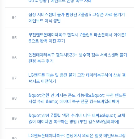
00% 성공｜메인보드 손상 복구 사례
삼성 서비스센터 불가 판정된 Z플립5 고장폰 자료 옮기기
84
메인보드 이식 공법
부천핸드폰데이터복구 갤럭시 Z플립6 파손폰에서 아이폰1
85
6으로 완벽 이전 후기
인천데이터복구 갤럭시S23+ 방수팩 침수 서비스센터 불가
86
판정 복구 후기
LG핸드폰 파손 및 충전 불가 고장 데이터복구하여 삼성 갤
87
럭시로 이전하기
&quot;전원 안 켜지는 폰도 가능해요&quot; 부천 핸드폰
88
사설 수리 &amp; 데이터 복구 전문 킴스모바일리페어
&quot;삼성 Z플립 액정 수리비 너무 비싸요&quot; 교체
89
없이 데이터만 복구하는 방법 (부천 킴스모바일리페어)
LG핸드폰데이터복구: 분당에서 의뢰온 벨벳 메인보드고장
90