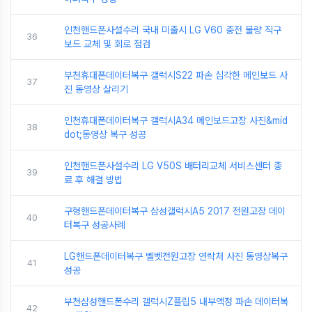
인천핸드폰사설수리 국내 미출시 LG V60 충전 불량 직구
36
보드 교체 및 회로 점검
부천휴대폰데이터복구 갤럭시S22 파손 심각한 메인보드 사
37
진 동영상 살리기
인천휴대폰데이터복구 갤럭시A34 메인보드고장 사진&mid
38
dot;동영상 복구 성공
인천핸드폰사설수리 LG V50S 배터리교체 서비스센터 종
39
료 후 해결 방법
구형핸드폰데이터복구 삼성갤럭시A5 2017 전원고장 데이
40
터복구 성공사례
LG핸드폰데이터복구 벨벳전원고장 연락처 사진 동영상복구
41
성공
부천삼성핸드폰수리 갤럭시Z플립5 내부액정 파손 데이터복
42