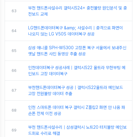
부천 핸드폰사설수리 갤럭시S24+ 충전불량 원인분석 및 충
63
전보드 교체
LG핸드폰데이터복구 &amp; 사설수리｜충격으로 화면이
64
나오지 않는 LG V50S 데이터복구 성공
삼성 애니콜 SPH-W5300 고장폰 복구 서울에서 보내주신
65
옛날 핸드폰 사진 동영상 추출 성공
인천데이터복구 성공사례｜갤럭시S22 울트라 무한부팅 메
66
인보드 고장 데이터복구
부천핸드폰데이터복구 성공｜갤럭시S22울트라 메인보드
67
고장 전원불량 데이터 추출
인천 스마트폰 데이터 복구 갤럭시 Z플립2 화면 안 나옴 파
68
손폰 전체 이전 성공
부천 핸드폰사설수리｜삼성갤럭시 노트20 터치불량 메인보
69
드회로 수리로 해결