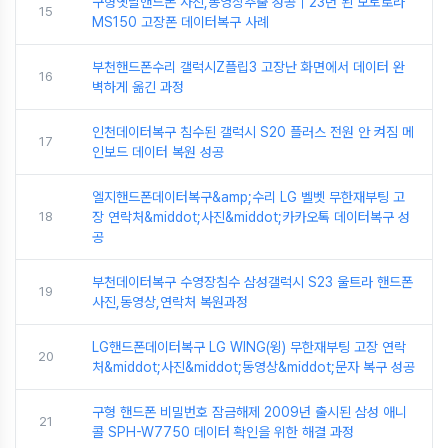
구형옛날핸드폰 사진,동영상추출 성공｜23년 된 모토로라
15
MS150 고장폰 데이터복구 사례
부천핸드폰수리 갤럭시Z플립3 고장난 화면에서 데이터 완
16
벽하게 옮긴 과정
인천데이터복구 침수된 갤럭시 S20 플러스 전원 안 켜짐 메
17
인보드 데이터 복원 성공
엘지핸드폰데이터복구&amp;수리 LG 벨벳 무한재부팅 고
18
장 연락처&middot;사진&middot;카카오톡 데이터복구 성
공
부천데이터복구 수영장침수 삼성갤럭시 S23 울트라 핸드폰
19
사진,동영상,연락처 복원과정
LG핸드폰데이터복구 LG WING(윙) 무한재부팅 고장 연락
20
처&middot;사진&middot;동영상&middot;문자 복구 성공
구형 핸드폰 비밀번호 잠금해제 2009년 출시된 삼성 애니
21
콜 SPH-W7750 데이터 확인을 위한 해결 과정