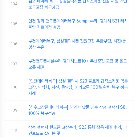
김포 데이터 복구: 삼성갤럭시폰 갑작스러운 전원 꺼짐 메인
104
보드고장 복구성공
인천 강화 핸드폰데이터복구 &amp; 수리: 갤럭시 S21 터치
105
불량 자료이전 성공
부천데이터복구, 삼성갤럭시폰 전원고장 무한부팅, 사진/동
106
영상 추출
부천핸드폰사설수리 갤럭시노트10+ 무선충전 고장 및 온도
107
오류 해결
[인천데이터복구] 삼성 갤럭시 S23 울트라 갑작스러운 먹통
108
고장! 연락처, 사진, 동영상, 카카오톡 100% 완벽 복구 성공
사례
[침수고장폰데이터복구] 해외 바닷물 침수 삼성 갤럭시 S8,
109
100% 복구성공
삼성 갤럭시 핸드폰 고장수리, S23 통화 잡음 해결 후기, 메
110
인보드도 살리는 곳