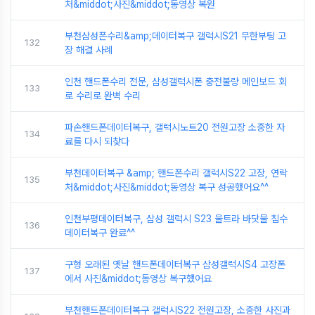
처&middot;사진&middot;동영상 복원
부천삼성폰수리&amp;데이터복구 갤럭시S21 무한부팅 고
132
장 해결 사례
인천 핸드폰수리 전문, 삼성갤럭시폰 충전불량 메인보드 회
133
로 수리로 완벽 수리
파손핸드폰데이터복구, 갤럭시노트20 전원고장 소중한 자
134
료를 다시 되찾다
부천데이터복구 &amp; 핸드폰수리 갤럭시S22 고장, 연락
135
처&middot;사진&middot;동영상 복구 성공했어요^^
인천부평데이터복구, 삼성 갤럭시 S23 울트라 바닷물 침수
136
데이터복구 완료^^
구형 오래된 옛날 핸드폰데이터복구 삼성갤럭시S4 고장폰
137
에서 사진&middot;동영상 복구했어요
부천핸드폰데이터복구 갤럭시S22 전원고장, 소중한 사진과