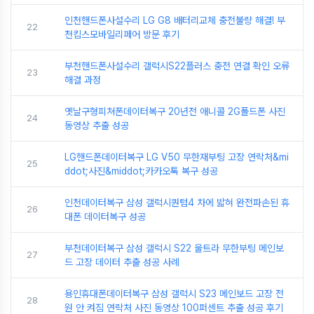
인천핸드폰사설수리 LG G8 배터리교체 충전불량 해결! 부
22
천킴스모바일리페어 방문 후기
부천핸드폰사설수리 갤럭시S22플러스 충전 연결 확인 오류
23
해결 과정
옛날구형피쳐폰데이터복구 20년전 애니콜 2G폴드폰 사진
24
동영상 추출 성공
LG핸드폰데이터복구 LG V50 무한재부팅 고장 연락처&mi
25
ddot;사진&middot;카카오톡 복구 성공
인천데이터복구 삼성 갤럭시퀀텀4 차에 밟혀 완전파손된 휴
26
대폰 데이터복구 성공
부천데이터복구 삼성 갤럭시 S22 울트라 무한부팅 메인보
27
드 고장 데이터 추출 성공 사례
용인휴대폰데이터복구 삼성 갤럭시 S23 메인보드 고장 전
28
원 안 켜짐 연락처 사진 동영상 100퍼센트 추출 성공 후기