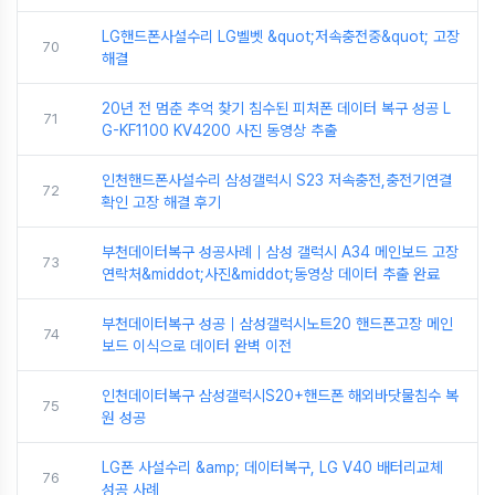
LG핸드폰사설수리 LG벨벳 &quot;저속충전중&quot; 고장
70
해결
20년 전 멈춘 추억 찾기 침수된 피처폰 데이터 복구 성공 L
71
G-KF1100 KV4200 사진 동영상 추출
인천핸드폰사설수리 삼성갤럭시 S23 저속충전,충전기연결
72
확인 고장 해결 후기
부천데이터복구 성공사례｜삼성 갤럭시 A34 메인보드 고장
73
연락처&middot;사진&middot;동영상 데이터 추출 완료
부천데이터복구 성공｜삼성갤럭시노트20 핸드폰고장 메인
74
보드 이식으로 데이터 완벽 이전
인천데이터복구 삼성갤럭시S20+핸드폰 해외바닷물침수 복
75
원 성공
LG폰 사설수리 &amp; 데이터복구, LG V40 배터리교체
76
성공 사례