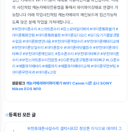
의 사진처럼 캐논카메라전용앱을 통해서 와이파이상태로 연결이 가
능합니다 아래 작업사진처럼 캐논카메라의 메인보드에 접근가능하
도록 많은 분해 작업을 거쳐야합니다
...
#부천아이폰수리 #스마트폰수리 #킴스모바일리페어 #아이폰통화불가 #
아이폰통화안됨 #아이폰통화불량 #아이폰오디오IC #오디오기기를발견할
수없음 #아이폰화면안나옴 #부천아이폰액정수리 #부천아이폰배터리교체
#부천아이폰당일수리 #아이폰침수 #아이폰바닷물침수 #부천아이폰데이
터복구 #부천아이폰메인보드 #침수폰수리 #부천데이터복구 #부천아이폰
수리 #부천스마트폰수리전문점 #2G폰옛날폰구형폰데이터복구 #LG폰수
리 #애플워치배터리 #애플워치 #애플워치배터리교체 #아이폰무한부팅 #
아이폰무한사과 #아이폰x고장
원문링크
캐논카메라와이파이제거 WIFI Canon 니콘 소니 SONY
Nikon EOS M10
등록된 모든 글
부천휴대폰사설수리 갤럭시A32 정상폰 이식으로 데이터 그
1