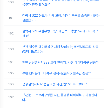
160
복구가 진짜 됐어요^^
갤럭시 S22 울트라 먹통 고장, 데이터복구로 소중한 사진을
161
살렸습니다
갤럭시 S21 무한부팅 고장, 메인보드작업으로 데이터 복구
162
성공!
부천 침수폰 데이터복구 사례 &ndash; 메인보드고장 성공
163
(갤럭시노트20)
164
인천 삼성갤럭시S22 고장 연락처, 사진 데이터복구 성공^^
165
부천 핸드폰데이터복구 갤럭시Z폴드5 침수건 성공^^
166
삼성갤럭시A32 전원고장 사진,연락처 복구했어요.
16년전 모토로라구형폰 사진,동영상 데이터복구 가능합니
167
다.