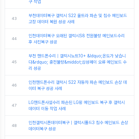
구 작업
부천데이터복구 갤럭시 S22 울트라 파손 및 침수 메인보드
43
고장 데이터 복원 성공 사례
인천데이터복구 오래된 갤럭시S8 전원불량 메인보드수리
44
후 사진복구 성공
부천 핸드폰수리｜갤럭시노트10+ &ldquo;온도가 낮습니
45
다&rdquo; 충전불량&middot;삼성페이 오류 메인보드 수
리 성공
인천핸드폰수리 갤럭시 S22 자동차 파손 메인보드 손상 데
46
이터 복구 성공 사례
LG핸드폰사설수리 파손된 LG윙 메인보드 복구 후 갤럭시
47
데이터 이동 작업 사례
인천갤럭시폰데이터복구｜갤럭시폴드3 침수 메인보드 손상
48
데이터복구 성공