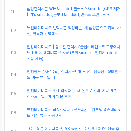
삼성갤럭시폰 WIFI&middot;블루투스&middot;GPS 제거
111
| 기업&middot;군부대&middot;연구소 보안목적용
부천데이터복구 갤럭시폰 액정파손, 새 삼성폰으로 카톡, 사
112
진, 연락처 완벽복구
안양데이터복구 | 침수된 갤럭시Z플립5 메인보드 고장에서
113
도 100% 데이터복구 성공 (부천&middot;인천&middot;
서울 가능)
인천핸드폰사설수리, 갤럭시노트10+ 유무선충전고장메인보
114
드 비용 부담될 때
인천데이터복구 S21 액정파손, 새 폰으로 완벽 이동! 부천
115
킴스모바일리페어 방문 후기
부천데이터복구 삼성갤럭시 Z폴드4폰 무한부팅 리커버리모
116
드 사진 복구 성공 사례
LG 고장폰 데이터복구, AS 중단된 LG벨벳 100% 성공 후