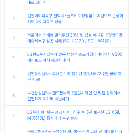
대로 살리기
인천데이터복구 갤럭시Z폴드5 수영장침수 메인보드 손상에
2
서도 데이터복구 성공
서울에서 택배로 맡겨주신 20년 된 삼성 애니콜 구형핸드폰
3
데이터복구 성공 사례 (SCH-E170 / SCH-W420)
LG핸드폰사설수리 전문 부천 킴스모바일리페어에서 V50S
4
메인보드 이식 해결한 후기
인천삼성갤럭시휴대폰수리 침수된 갤럭시S22 전원불량 복
5
구 성공!
부천삼성갤럭시핸드폰수리 Z플립4 화면 안 켜짐 상태에서
6
안전하게 데이터 백업하기
LG폰데이터복구 성공사례｜침수 후 5년 보관한 LG X5(L
7
M-X510L) 통화내역 복구 성공!
구형피처폰사진동영상데이터복구 전원 고장 난 애니콜 미니