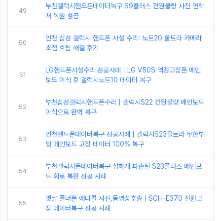
부천갤럭시핸드폰데이터복구 S9플러스 전원불량 사진 연락
49
처 복원 성공
인천 삼성 갤럭시 핸드폰 사설 수리: 노트20 울트라 카메라
50
초점 흐림 해결 후기
LG핸드폰사설수리 성공사례｜LG V50S 액정고장폰 메인
51
보드 이식 후 갤럭시노트10 데이터 복구
부천삼성갤럭시핸드폰수리｜갤럭시S22 전원불량 메인보드
52
이식으로 완벽 복구
인천핸드폰데이터복구 성공사례｜갤럭시S23울트라 무한부
53
팅 메인보드 고장 데이터 100% 복구
부천갤럭시폰데이터복구 심하게 파손된 S23플러스 메인보
54
드 회로 복원 성공 사례
옛날 폴더폰 애니콜 사진,동영상추출｜SCH-E370 전원고
55
장 데이터복구 성공 사례