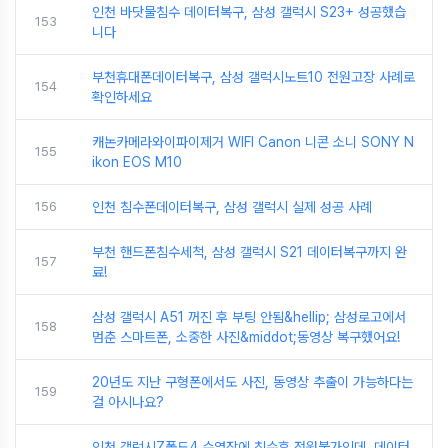
인천 바닷물침수 데이터복구, 삼성 갤럭시 S23+ 성공했습
153
니다
부천휴대폰데이터복구, 삼성 갤럭시노트10 전원고장 사례로
154
확인하세요
캐논카메라와이파이제거 WIFI Canon 니콘 소니 SONY N
155
ikon EOS M10
156
인천 침수폰데이터복구, 삼성 갤럭시 실제 성공 사례
부천 핸드폰침수세척, 삼성 갤럭시 S21 데이터복구까지 완
157
료!
삼성 갤럭시 A51 꺼진 후 부팅 안됨&hellip; 삼성로고에서
158
멈춘 스마트폰, 소중한 사진&middot;동영상 복구했어요!
20년도 지난 구형폰에서도 사진, 동영상 추출이 가능하다는
159
걸 아시나요?
인천 갤럭시Z폴드4 수영장에 침수후 전원불가인데, 데이터