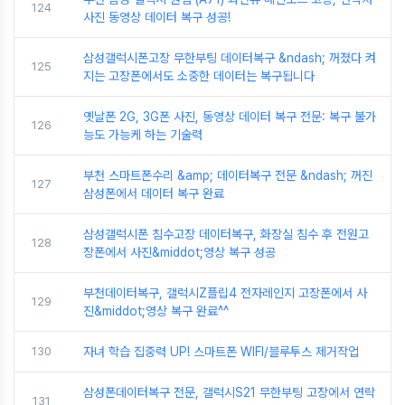
124
사진 동영상 데이터 복구 성공!
삼성갤럭시폰고장 무한부팅 데이터복구 &ndash; 꺼졌다 켜
125
지는 고장폰에서도 소중한 데이터는 복구됩니다
옛날폰 2G, 3G폰 사진, 동영상 데이터 복구 전문: 복구 불가
126
능도 가능케 하는 기술력
부천 스마트폰수리 &amp; 데이터복구 전문 &ndash; 꺼진
127
삼성폰에서 데이터 복구 완료
삼성갤럭시폰 침수고장 데이터복구, 화장실 침수 후 전원고
128
장폰에서 사진&middot;영상 복구 성공
부천데이터복구, 갤럭시Z플립4 전자레인지 고장폰에서 사
129
진&middot;영상 복구 완료^^
130
자녀 학습 집중력 UP! 스마트폰 WIFI/블루투스 제거작업
삼성폰데이터복구 전문, 갤럭시S21 무한부팅 고장에서 연락
131