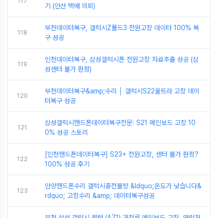
117
기 (안산 택배 의뢰)
부천데이터복구, 갤럭시Z폴드3 전원고장 데이터 100% 복
118
구 성공
인천데이터복구, 삼성갤럭시폰 전원고장 자료추출 성공 (삼
119
성센터 불가 판정)
부천데이터복구&amp;수리 │ 갤럭시S22울트라 고장 데이
120
터복구 성공
삼성갤럭시핸드폰데이터복구전문: S21 메인보드 고장 10
121
0% 성공 스토리
[인천핸드폰데이터복구] S23+ 전원고장, 센터 불가 판정?
122
100% 성공 후기
안양핸드폰수리 갤럭시충전불량 &ldquo;온도가 낮습니다&
123
rdquo; 고장수리 &amp; 데이터복구성공
부천 삼성 갤럭시 퀀텀 (A71) 과전류 메인보드 고장, 연락처