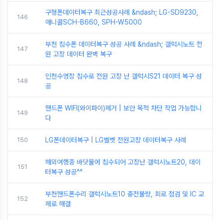
구형폰데이터복구 최근성공사례 &ndash; LG-SD9230,
146
애니콜SCH-B660, SPH-W5000
부천 침수폰 데이터복구 성공 사례 &ndash; 갤럭시노트 전
147
원 고장 데이터 완벽 복구
인천수영장 침수로 전원 고장 난 갤럭시S21 데이터 복구 성
148
공
핸드폰 WIFI(와이파이)제거 | 보안 목적 차단 작업 가능합니
149
다
150
LG폰데이터복구 | LG벨벳 전원고장 데이터복구 사례
해외여행중 바닷물에 침수되어 고장난 갤럭시노트20, 데이
151
터복구 성공^^
부천핸드폰수리 갤럭시노트10 충전불량, 회로 점검 및 IC 교
152
체로 해결