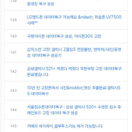
138
동영상 복구 성공
LG핸드폰 데이터복구 가능해요 &ndash; 휘슬폰 LV7500
139
사례^^
140
구형아이폰 데이터복구 성공, 아이폰3GS 고장
갑작스런 고장! 갤럭시 Z플립5 전원불량, 연락처/사진/동영
141
상 데이터복구 성공기
삼성갤럭시 S21+ 꺼졌다 켜졌다 무한부팅 고장 데이터복구
142
완료했습니다
10년 된 고장폰에서 사진&middot;영상 추출완료:갤럭시S
143
5 데이터복구
서울침수폰데이터복구 : 삼성 갤럭시 S20+ 수영장 침수 후
144
메인보드 고장 데이터 복구 성공
145
카메라 와이파이,블루투스기능 제거 가능합니다