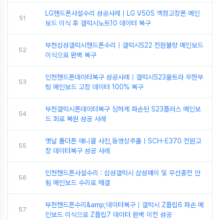
LG핸드폰사설수리 성공사례｜LG V50S 액정고장폰 메인
51
보드 이식 후 갤럭시노트10 데이터 복구
부천삼성갤럭시핸드폰수리｜갤럭시S22 전원불량 메인보드
52
이식으로 완벽 복구
인천핸드폰데이터복구 성공사례｜갤럭시S23울트라 무한부
53
팅 메인보드 고장 데이터 100% 복구
부천갤럭시폰데이터복구 심하게 파손된 S23플러스 메인보
54
드 회로 복원 성공 사례
옛날 폴더폰 애니콜 사진,동영상추출｜SCH-E370 전원고
55
장 데이터복구 성공 사례
인천핸드폰사설수리 : 삼성갤럭시 삼성페이 및 무선충전 안
56
됨 메인보드 수리로 해결
부천핸드폰수리&amp;데이터복구｜갤럭시 Z플립6 파손 메
57
인보드 이식으로 Z플립7 데이터 완벽 이전 성공