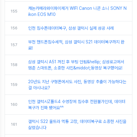
캐논카메라와이파이제거 WIFI Canon 니콘 소니 SONY N
155
ikon EOS M10
156
인천 침수폰데이터복구, 삼성 갤럭시 실제 성공 사례
부천 핸드폰침수세척, 삼성 갤럭시 S21 데이터복구까지 완
157
료!
삼성 갤럭시 A51 꺼진 후 부팅 안됨&hellip; 삼성로고에서
158
멈춘 스마트폰, 소중한 사진&middot;동영상 복구했어요!
20년도 지난 구형폰에서도 사진, 동영상 추출이 가능하다는
159
걸 아시나요?
인천 갤럭시Z폴드4 수영장에 침수후 전원불가인데, 데이터
160
복구가 진짜 됐어요^^
갤럭시 S22 울트라 먹통 고장, 데이터복구로 소중한 사진을
161
살렸습니다