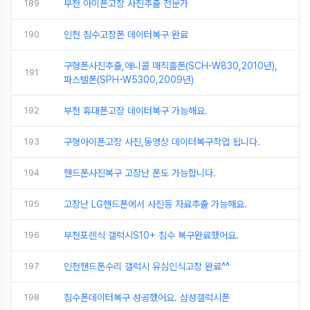
189
부천 아이폰고장 사진추출 전문가
190
인천 침수고장폰 데이터복구 완료
구형폰사진추출,애니콜 매직홀폰(SCH-W830,2010년),
191
파스텔폰(SPH-W5300,2009년)
192
부천 휴대폰고장 데이터복구 가능해요.
193
구형아이폰고장 사진,동영상 데이터복구작업 됩니다.
194
핸드폰사진복구 고장난 폰도 가능합니다.
195
고장난 LG핸드폰에서 사진등 자료추출 가능해요.
196
부천포렌식 갤럭시S10+ 침수 복구완료했어요.
197
인천핸드폰수리 갤럭시 유심인식고장 완료^^
198
침수폰데이터복구 성공했어요. 삼성갤럭시폰