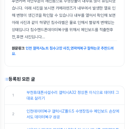
후면커버 하단부분의 깨진틈으로 수영장물이 내부로 많이 유입되었
습니다. 아래 사진을 보시면 카메라렌즈가 내부에서 발생한 열로 인
해 변형이 생긴것을 확인할 수 있습니다 내부를 열어서 확인해 보면
아래 사진과 같이 하얗던 침수라벨은 물로 인해서 빨갛게 변해있는
상태입니다 침수핸드폰데이터복구를 위해서 메인보드를 적출한후
전,후면 사진입니다
...
원문링크
인천 갤럭시노트 침수고장 사진,연락처복구 잘하는곳 추천드려
요.
등록된 모든 글
부천휴대폰사설수리 갤럭시A32 정상폰 이식으로 데이터 그
1
대로 살리기
인천데이터복구 갤럭시Z폴드5 수영장침수 메인보드 손상에
2
서도 데이터복구 성공