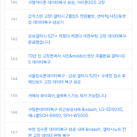
140
구형아이폰 데이터복구 성공, 아이폰3GS 고장
갑작스런 고장! 갤럭시 Z플립5 전원불량, 연락처/사진/동영
141
상 데이터복구 성공기
삼성갤럭시 S21+ 꺼졌다 켜졌다 무한부팅 고장 데이터복구
142
완료했습니다
10년 된 고장폰에서 사진&middot;영상 추출완료:갤럭시S
143
5 데이터복구
서울침수폰데이터복구 : 삼성 갤럭시 S20+ 수영장 침수 후
144
메인보드 고장 데이터 복구 성공
145
카메라 와이파이,블루투스기능 제거 가능합니다
구형폰데이터복구 최근성공사례 &ndash; LG-SD9230,
146
애니콜SCH-B660, SPH-W5000
부천 침수폰 데이터복구 성공 사례 &ndash; 갤럭시노트 전
147
원 고장 데이터 완벽 복구