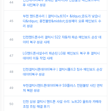
인천데이터복구 오래된 갤럭시S8 전원불량 메인보드수리
44
후 사진복구 성공
부천 핸드폰수리｜갤럭시노트10+ &ldquo;온도가 낮습니
45
다&rdquo; 충전불량&middot;삼성페이 오류 메인보드 수
리 성공
인천핸드폰수리 갤럭시 S22 자동차 파손 메인보드 손상 데
46
이터 복구 성공 사례
LG핸드폰사설수리 파손된 LG윙 메인보드 복구 후 갤럭시
47
데이터 이동 작업 사례
인천갤럭시폰데이터복구｜갤럭시폴드3 침수 메인보드 손상
48
데이터복구 성공
부천갤럭시핸드폰데이터복구 S9플러스 전원불량 사진 연락
49
처 복원 성공
인천 삼성 갤럭시 핸드폰 사설 수리: 노트20 울트라 카메라
50
초점 흐림 해결 후기