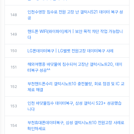
인천수영장 침수로 전원 고장 난 갤럭시S21 데이터 복구 성
148
공
핸드폰 WIFI(와이파이)제거 | 보안 목적 차단 작업 가능합니
149
다
150
LG폰데이터복구 | LG벨벳 전원고장 데이터복구 사례
해외여행중 바닷물에 침수되어 고장난 갤럭시노트20, 데이
151
터복구 성공^^
부천핸드폰수리 갤럭시노트10 충전불량, 회로 점검 및 IC 교
152
체로 해결
인천 바닷물침수 데이터복구, 삼성 갤럭시 S23+ 성공했습
153
니다
부천휴대폰데이터복구, 삼성 갤럭시노트10 전원고장 사례로
154
확인하세요