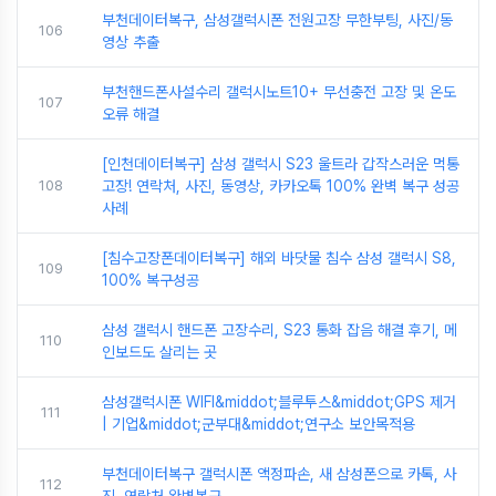
부천데이터복구, 삼성갤럭시폰 전원고장 무한부팅, 사진/동
106
영상 추출
부천핸드폰사설수리 갤럭시노트10+ 무선충전 고장 및 온도
107
오류 해결
[인천데이터복구] 삼성 갤럭시 S23 울트라 갑작스러운 먹통
108
고장! 연락처, 사진, 동영상, 카카오톡 100% 완벽 복구 성공
사례
[침수고장폰데이터복구] 해외 바닷물 침수 삼성 갤럭시 S8,
109
100% 복구성공
삼성 갤럭시 핸드폰 고장수리, S23 통화 잡음 해결 후기, 메
110
인보드도 살리는 곳
삼성갤럭시폰 WIFI&middot;블루투스&middot;GPS 제거
111
| 기업&middot;군부대&middot;연구소 보안목적용
부천데이터복구 갤럭시폰 액정파손, 새 삼성폰으로 카톡, 사
112