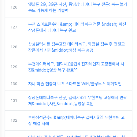
옛날폰 2G, 3G폰 사진, 동영상 데이터 복구 전문: 복구 불가
126
능도 가능케 하는 기술력
부천 스마트폰수리 &amp; 데이터복구 전문 &ndash; 꺼진
127
삼성폰에서 데이터 복구 완료
삼성갤럭시폰 침수고장 데이터복구, 화장실 침수 후 전원고
128
장폰에서 사진&middot;영상 복구 성공
부천데이터복구, 갤럭시Z플립4 전자레인지 고장폰에서 사
129
진&middot;영상 복구 완료^^
130
자녀 학습 집중력 UP! 스마트폰 WIFI/블루투스 제거작업
삼성폰데이터복구 전문, 갤럭시S21 무한부팅 고장에서 연락
131
처&middot;사진&middot;동영상 복원
부천삼성폰수리&amp;데이터복구 갤럭시S21 무한부팅 고
132
장 해결 사례