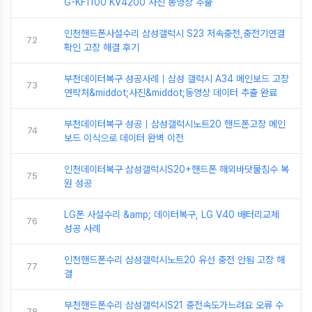
G-KF1100 KV4200 사진 동영상 추출
인천핸드폰사설수리 삼성갤럭시 S23 저속충전,충전기연결
72
확인 고장 해결 후기
부천데이터복구 성공사례｜삼성 갤럭시 A34 메인보드 고장
73
연락처&middot;사진&middot;동영상 데이터 추출 완료
부천데이터복구 성공｜삼성갤럭시노트20 핸드폰고장 메인
74
보드 이식으로 데이터 완벽 이전
인천데이터복구 삼성갤럭시S20+핸드폰 해외바닷물침수 복
75
원 성공
LG폰 사설수리 &amp; 데이터복구, LG V40 배터리교체
76
성공 사례
인천핸드폰수리 삼성갤럭시노트20 유선 충전 안됨 고장 해
77
결
부천핸드폰수리 삼성갤럭시S21 충전속도가느려요 오류 수
78