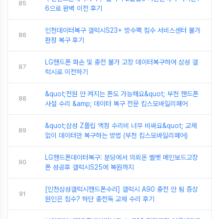
85
6으로 완벽 이전 후기
인천데이터복구 갤럭시S23+ 방수팩 침수 서비스센터 불가
86
판정 복구 후기
LG핸드폰 파손 및 충전 불가 고장 데이터복구하여 삼성 갤
87
럭시로 이전하기
&quot;전원 안 켜지는 폰도 가능해요&quot; 부천 핸드폰
88
사설 수리 &amp; 데이터 복구 전문 킴스모바일리페어
&quot;삼성 Z플립 액정 수리비 너무 비싸요&quot; 교체
89
없이 데이터만 복구하는 방법 (부천 킴스모바일리페어)
LG핸드폰데이터복구: 분당에서 의뢰온 벨벳 메인보드고장
90
폰 성공후 갤럭시S25에 복원까지
[인천삼성갤럭시핸드폰수리] 갤럭시 A90 충전 안 됨 증상
91
원인은 침수? 하단 충전독 교체 수리 후기