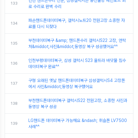
인천 핸드폰수리 전문, 삼성갤럭시폰 충전불량 메인보드 회
133
로 수리로 완벽 수리
파손핸드폰데이터복구, 갤럭시노트20 전원고장 소중한 자
134
료를 다시 되찾다
부천데이터복구 &amp; 핸드폰수리 갤럭시S22 고장, 연락
135
처&middot;사진&middot;동영상 복구 성공했어요^^
인천부평데이터복구, 삼성 갤럭시 S23 울트라 바닷물 침수
136
데이터복구 완료^^
구형 오래된 옛날 핸드폰데이터복구 삼성갤럭시S4 고장폰
137
에서 사진&middot;동영상 복구했어요
부천핸드폰데이터복구 갤럭시S22 전원고장, 소중한 사진과
138
동영상 복구 성공
LG핸드폰 데이터복구 가능해요 &ndash; 휘슬폰 LV7500
139
사례^^