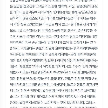
장물침수로인한 메인보드부품과 회로가 타버려서 수리가 불가하다
는 진단을 받으신후 고객님의 소중한 연락처, 사진, 동영상등의 중요
한 데이터들을 복구하시기위해서 인터넷검색을 통해 동일고장건 성
공이력이 많은 킴스모바일리페어를 방문해주셨습니다 휴대폰 침수
시 가장 좋은 조치방법은 아무것도 하지 않고~ 휴대폰은 전자기기이
므로 바닷물,수영장,세탁기,화장실등에 의한 침수의 경우 대부분 수
리후 사용이 불가한 경우가 많고, 설마 수리가 된다고 하더라도 내부
전자부품이 입은 손상때문에 얼마지나지 않아 또 고장이 나는 일 이
많아서, 수리보다는 중요한 정보가 보관되어있는 경우 데이터복구를
하시는것을 추천드립니다인터넷에서 검색되는 물에 빠진 핸드폰에
대한 조치사항은 검증되지 않았거나 아니며 예전 피처폰에 해당하는
내용이 많으므로 "침수시 아무것도 하지 마시고, 가능한 빨리 가까운
제조사 서비스센터를 방문하셔서 전문가이신 기사님께 고장상태에
대한 진단을 받으시는것을 추천드립니다". 핸드폰 점검 및 작업 손님
께서 가져오신 수영장방수팩침수 삼성갤럭시노트9 핸드폰 외관사진
입니다. 전면부 액정에는 별다른 파손이나 침수의 흔적은 보이지않
습니다. 침수의 경우 떨어뜨리면서 액정이 깨지지않는 이상 액정외
관에는 별다른 이상증상이 보이지않는 것이 일반적입니다. 그러나