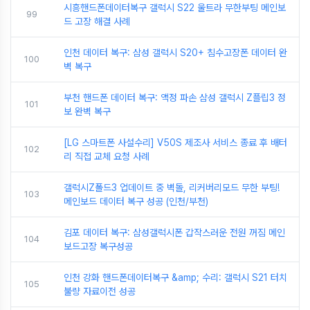
시흥핸드폰데이터복구 갤럭시 S22 울트라 무한부팅 메인보
99
드 고장 해결 사례
인천 데이터 복구: 삼성 갤럭시 S20+ 침수고장폰 데이터 완
100
벽 복구
부천 핸드폰 데이터 복구: 액정 파손 삼성 갤럭시 Z플립3 정
101
보 완벽 복구
[LG 스마트폰 사설수리] V50S 제조사 서비스 종료 후 배터
102
리 직접 교체 요청 사례
갤럭시Z폴드3 업데이트 중 벽돌, 리커버리모드 무한 부팅!
103
메인보드 데이터 복구 성공 (인천/부천)
김포 데이터 복구: 삼성갤럭시폰 갑작스러운 전원 꺼짐 메인
104
보드고장 복구성공
인천 강화 핸드폰데이터복구 &amp; 수리: 갤럭시 S21 터치
105
불량 자료이전 성공