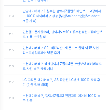
진, 연락처 완벽복구
안양데이터복구 | 침수된 갤럭시Z플립5 메인보드 고장에서
113
도 100% 데이터복구 성공 (부천&middot;인천&middot;
서울 가능)
인천핸드폰사설수리, 갤럭시노트10+ 유무선충전고장메인보
114
드 비용 부담될 때
인천데이터복구 S21 액정파손, 새 폰으로 완벽 이동! 부천
115
킴스모바일리페어 방문 후기
부천데이터복구 삼성갤럭시 Z폴드4폰 무한부팅 리커버리모
116
드 사진 복구 성공 사례
LG 고장폰 데이터복구, AS 중단된 LG벨벳 100% 성공 후
117
기 (안산 택배 의뢰)
부천데이터복구, 갤럭시Z폴드3 전원고장 데이터 100% 복
118
구 성공