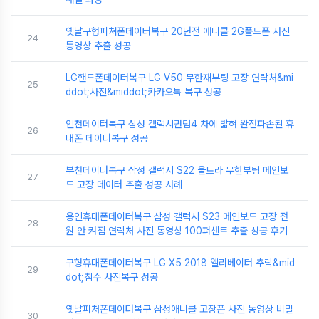
옛날구형피쳐폰데이터복구 20년전 애니콜 2G폴드폰 사진
24
동영상 추출 성공
LG핸드폰데이터복구 LG V50 무한재부팅 고장 연락처&mi
25
ddot;사진&middot;카카오톡 복구 성공
인천데이터복구 삼성 갤럭시퀀텀4 차에 밟혀 완전파손된 휴
26
대폰 데이터복구 성공
부천데이터복구 삼성 갤럭시 S22 울트라 무한부팅 메인보
27
드 고장 데이터 추출 성공 사례
용인휴대폰데이터복구 삼성 갤럭시 S23 메인보드 고장 전
28
원 안 켜짐 연락처 사진 동영상 100퍼센트 추출 성공 후기
구형휴대폰데이터복구 LG X5 2018 엘리베이터 추락&mid
29
dot;침수 사진복구 성공
옛날피처폰데이터복구 삼성애니콜 고장폰 사진 동영상 비밀
30