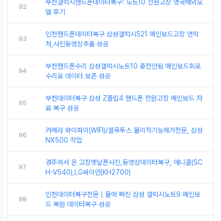
부천갤럭시핸드폰데이터복구: 노트10 전원고장 영국해외모
92
델 후기
인천핸드폰데이터복구 삼성갤럭시S21 메인보드고장 연락
93
처,사진동영상추출 성공
부천핸드폰수리 삼성갤럭시노트10 충전안됨 메인보드회로
94
수리로 데이터 보존 성공
부천데이터복구 삼성 Z플립4 핸드폰 전원고장 메인보드 자
95
료 복구 성공
카메라 와이파이(WIFI)/블루투스 물리적기능제거전문, 삼성
96
NX500 작업
경주에서 온 고장옛날폰사진,동영상데이터복구, 애니콜(SC
97
H-V540),LG싸이언(KH2700)
인천데이터복구전문｜물에 빠진 삼성 갤럭시노트9 메인보
98
드 복원 데이터복구 성공