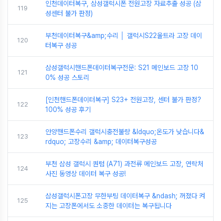
인천데이터복구, 삼성갤럭시폰 전원고장 자료추출 성공 (삼
119
성센터 불가 판정)
부천데이터복구&amp;수리 │ 갤럭시S22울트라 고장 데이
120
터복구 성공
삼성갤럭시핸드폰데이터복구전문: S21 메인보드 고장 10
121
0% 성공 스토리
[인천핸드폰데이터복구] S23+ 전원고장, 센터 불가 판정?
122
100% 성공 후기
안양핸드폰수리 갤럭시충전불량 &ldquo;온도가 낮습니다&
123
rdquo; 고장수리 &amp; 데이터복구성공
부천 삼성 갤럭시 퀀텀 (A71) 과전류 메인보드 고장, 연락처
124
사진 동영상 데이터 복구 성공!
삼성갤럭시폰고장 무한부팅 데이터복구 &ndash; 꺼졌다 켜
125
지는 고장폰에서도 소중한 데이터는 복구됩니다