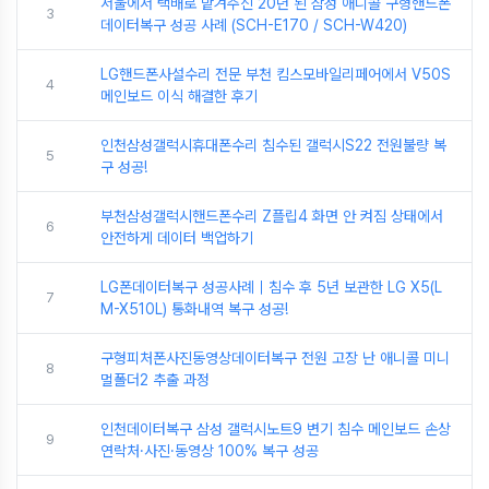
서울에서 택배로 맡겨주신 20년 된 삼성 애니콜 구형핸드폰
3
데이터복구 성공 사례 (SCH-E170 / SCH-W420)
LG핸드폰사설수리 전문 부천 킴스모바일리페어에서 V50S
4
메인보드 이식 해결한 후기
인천삼성갤럭시휴대폰수리 침수된 갤럭시S22 전원불량 복
5
구 성공!
부천삼성갤럭시핸드폰수리 Z플립4 화면 안 켜짐 상태에서
6
안전하게 데이터 백업하기
LG폰데이터복구 성공사례｜침수 후 5년 보관한 LG X5(L
7
M-X510L) 통화내역 복구 성공!
구형피처폰사진동영상데이터복구 전원 고장 난 애니콜 미니
8
멀폴더2 추출 과정
인천데이터복구 삼성 갤럭시노트9 변기 침수 메인보드 손상
9
연락처·사진·동영상 100% 복구 성공