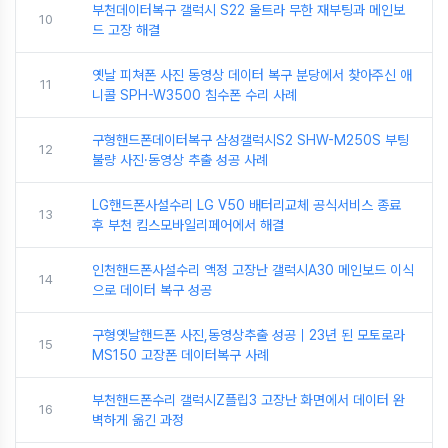
부천데이터복구 갤럭시 S22 울트라 무한 재부팅과 메인보
10
드 고장 해결
옛날 피쳐폰 사진 동영상 데이터 복구 분당에서 찾아주신 애
11
니콜 SPH-W3500 침수폰 수리 사례
구형핸드폰데이터복구 삼성갤럭시S2 SHW-M250S 부팅
12
불량 사진·동영상 추출 성공 사례
LG핸드폰사설수리 LG V50 배터리교체 공식서비스 종료
13
후 부천 킴스모바일리페어에서 해결
인천핸드폰사설수리 액정 고장난 갤럭시A30 메인보드 이식
14
으로 데이터 복구 성공
구형옛날핸드폰 사진,동영상추출 성공｜23년 된 모토로라
15
MS150 고장폰 데이터복구 사례
부천핸드폰수리 갤럭시Z플립3 고장난 화면에서 데이터 완
16
벽하게 옮긴 과정