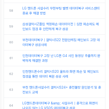
LG 핸드폰 사설수리 무한부팅 벨벳 데이터복구 서비스센터
58
종료 후 해결 방법
삼성갤럭시Z플립 액정파손 데이터이전｜심한 파손에도 메
59
인보드 점검 후 안전하게 복구 성공
부천데이터복구｜갤럭시S22 전원안켜짐 메인보드 고장 데
60
이터복구 성공사례
인천데이터복구 고장 난 LG폰 G4 사진 동영상 추출까지 완
61
벽하게 해결한 과정
인천핸드폰수리 갤럭시S20 울트라 화면 파손 및 메인보드
62
점검을 통한 데이터 복원 성공 사례
부천 핸드폰사설수리 갤럭시S24+ 충전불량 원인분석 및 충
63
전보드 교체
LG핸드폰데이터복구 &amp; 사설수리｜충격으로 화면이
64
나오지 않는 LG V50S 데이터복구 성공