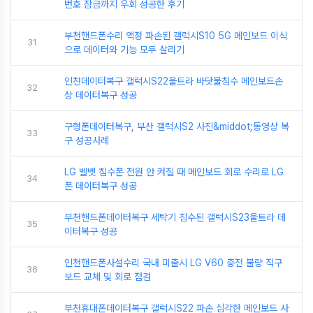
번호 잠금까지 우회 성공한 후기
부천핸드폰수리 액정 파손된 갤럭시S10 5G 메인보드 이식
31
으로 데이터와 기능 모두 살리기
인천데이터복구 갤럭시S22울트라 바닷물침수 메인보드손
32
상 데이터복구 성공
구형폰데이터복구, 부산 갤럭시S2 사진&middot;동영상 복
33
구 성공사례
LG 벨벳 침수폰 전원 안 켜질 때 메인보드 회로 수리로 LG
34
폰 데이터복구 성공
부천핸드폰데이터복구 세탁기 침수된 갤럭시S23울트라 데
35
이터복구 성공
인천핸드폰사설수리 국내 미출시 LG V60 충전 불량 직구
36
보드 교체 및 회로 점검
부천휴대폰데이터복구 갤럭시S22 파손 심각한 메인보드 사