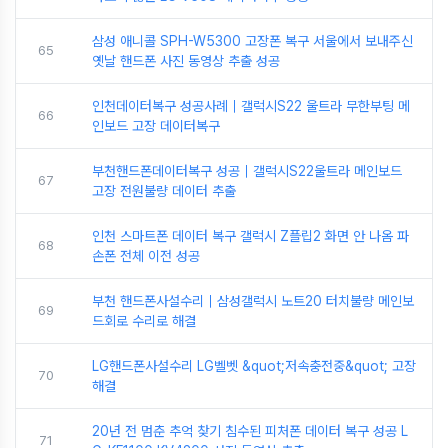
삼성 애니콜 SPH-W5300 고장폰 복구 서울에서 보내주신
65
옛날 핸드폰 사진 동영상 추출 성공
인천데이터복구 성공사례｜갤럭시S22 울트라 무한부팅 메
66
인보드 고장 데이터복구
부천핸드폰데이터복구 성공｜갤럭시S22울트라 메인보드
67
고장 전원불량 데이터 추출
인천 스마트폰 데이터 복구 갤럭시 Z플립2 화면 안 나옴 파
68
손폰 전체 이전 성공
부천 핸드폰사설수리｜삼성갤럭시 노트20 터치불량 메인보
69
드회로 수리로 해결
LG핸드폰사설수리 LG벨벳 &quot;저속충전중&quot; 고장
70
해결
20년 전 멈춘 추억 찾기 침수된 피처폰 데이터 복구 성공 L
71