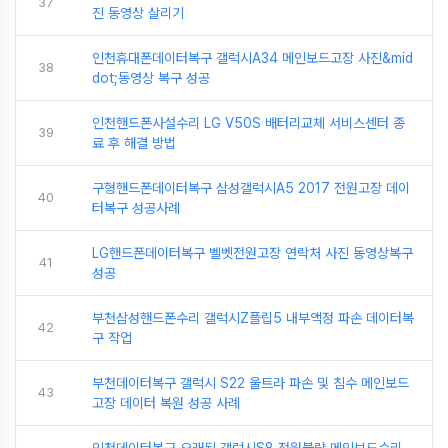
37
진 동영상 살리기
인천휴대폰데이터복구 갤럭시A34 메인보드고장 사진&mid
38
dot;동영상 복구 성공
인천핸드폰사설수리 LG V50S 배터리교체 서비스센터 종
39
료 후 해결 방법
구형핸드폰데이터복구 삼성갤럭시A5 2017 전원고장 데이
40
터복구 성공사례
LG핸드폰데이터복구 벨벳전원고장 연락처 사진 동영상복구
41
성공
부천삼성핸드폰수리 갤럭시Z플립5 내부액정 파손 데이터복
42
구 작업
부천데이터복구 갤럭시 S22 울트라 파손 및 침수 메인보드
43
고장 데이터 복원 성공 사례