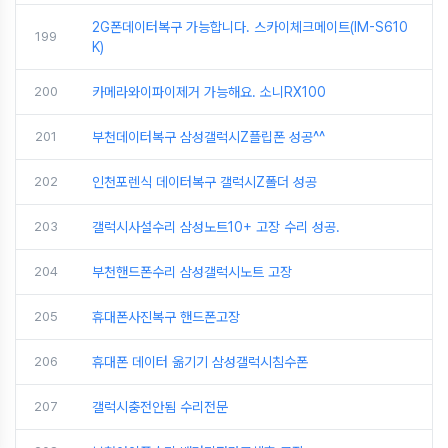
2G폰데이터복구 가능합니다. 스카이체크메이트(IM-S610
199
K)
200
카메라와이파이제거 가능해요. 소니RX100
201
부천데이터복구 삼성갤럭시Z플립폰 성공^^
202
인천포렌식 데이터복구 갤럭시Z폴더 성공
203
갤럭시사설수리 삼성노트10+ 고장 수리 성공.
204
부천핸드폰수리 삼성갤럭시노트 고장
205
휴대폰사진복구 핸드폰고장
206
휴대폰 데이터 옮기기 삼성갤럭시침수폰
207
갤럭시충전안됨 수리전문