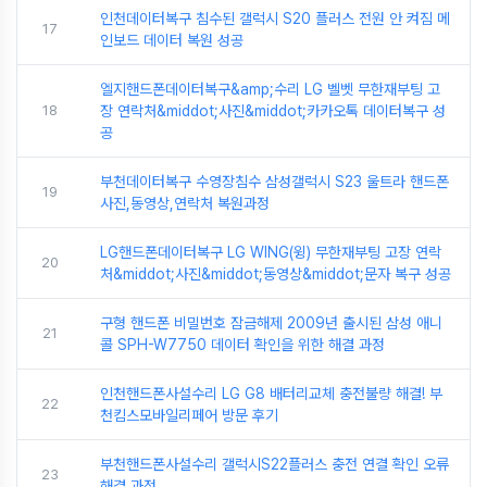
인천데이터복구 침수된 갤럭시 S20 플러스 전원 안 켜짐 메
17
인보드 데이터 복원 성공
엘지핸드폰데이터복구&amp;수리 LG 벨벳 무한재부팅 고
18
장 연락처&middot;사진&middot;카카오톡 데이터복구 성
공
부천데이터복구 수영장침수 삼성갤럭시 S23 울트라 핸드폰
19
사진,동영상,연락처 복원과정
LG핸드폰데이터복구 LG WING(윙) 무한재부팅 고장 연락
20
처&middot;사진&middot;동영상&middot;문자 복구 성공
구형 핸드폰 비밀번호 잠금해제 2009년 출시된 삼성 애니
21
콜 SPH-W7750 데이터 확인을 위한 해결 과정
인천핸드폰사설수리 LG G8 배터리교체 충전불량 해결! 부
22
천킴스모바일리페어 방문 후기
부천핸드폰사설수리 갤럭시S22플러스 충전 연결 확인 오류
23
해결 과정