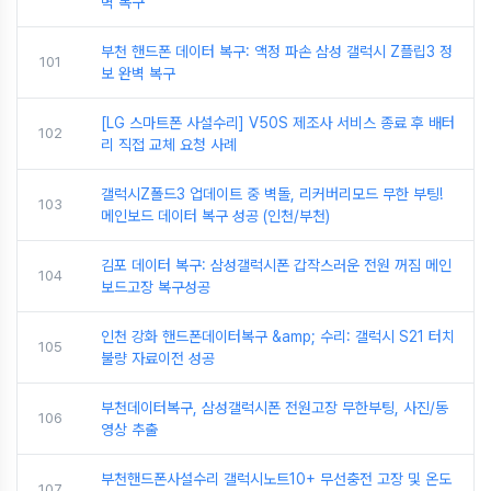
벽 복구
부천 핸드폰 데이터 복구: 액정 파손 삼성 갤럭시 Z플립3 정
101
보 완벽 복구
[LG 스마트폰 사설수리] V50S 제조사 서비스 종료 후 배터
102
리 직접 교체 요청 사례
갤럭시Z폴드3 업데이트 중 벽돌, 리커버리모드 무한 부팅!
103
메인보드 데이터 복구 성공 (인천/부천)
김포 데이터 복구: 삼성갤럭시폰 갑작스러운 전원 꺼짐 메인
104
보드고장 복구성공
인천 강화 핸드폰데이터복구 &amp; 수리: 갤럭시 S21 터치
105
불량 자료이전 성공
부천데이터복구, 삼성갤럭시폰 전원고장 무한부팅, 사진/동
106
영상 추출
부천핸드폰사설수리 갤럭시노트10+ 무선충전 고장 및 온도
107