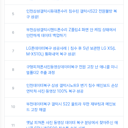
인천삼성갤럭시휴대폰수리 침수된 갤럭시S22 전원불량 복
5
구 성공!
부천삼성갤럭시핸드폰수리 Z플립4 화면 안 켜짐 상태에서
6
안전하게 데이터 백업하기
LG폰데이터복구 성공사례｜침수 후 5년 보관한 LG X5(L
7
M-X510L) 통화내역 복구 성공!
구형피처폰사진동영상데이터복구 전원 고장 난 애니콜 미니
8
멀폴더2 추출 과정
인천데이터복구 삼성 갤럭시노트9 변기 침수 메인보드 손상
9
연락처·사진·동영상 100% 복구 성공
부천데이터복구 갤럭시 S22 울트라 무한 재부팅과 메인보
10
드 고장 해결
옛날 피쳐폰 사진 동영상 데이터 복구 분당에서 찾아주신 애
11