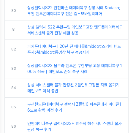
삼성갤럭시S22 완전파손 데이터복구 성공 사례 &ndash;
80
부천 핸드폰데이터복구 전문 킴스모바일리페어
삼성 갤럭시 S22 무한부팅 메인보드고장 핸드폰데이터복구
81
서비스센터 불가 판정 해결 성공
피처폰데이터복구｜20년 된 애니콜&middot;스카이 핸드
82
폰사진&middot;동영상 복구 성공사례
삼성갤럭시S23 울트라 핸드폰 무한부팅 고장 데이터복구 1
83
00% 성공｜메인보드 손상 복구 사례
삼성 서비스센터 불가 판정된 Z플립5 고장폰 자료 옮기기
84
메인보드 이식 공법
부천핸드폰데이터복구 갤럭시 Z플립6 파손폰에서 아이폰1
85
6으로 완벽 이전 후기
인천데이터복구 갤럭시S23+ 방수팩 침수 서비스센터 불가
86
판정 복구 후기