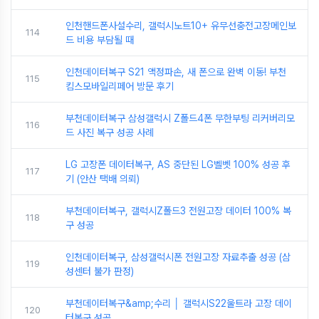
인천핸드폰사설수리, 갤럭시노트10+ 유무선충전고장메인보
114
드 비용 부담될 때
인천데이터복구 S21 액정파손, 새 폰으로 완벽 이동! 부천
115
킴스모바일리페어 방문 후기
부천데이터복구 삼성갤럭시 Z폴드4폰 무한부팅 리커버리모
116
드 사진 복구 성공 사례
LG 고장폰 데이터복구, AS 중단된 LG벨벳 100% 성공 후
117
기 (안산 택배 의뢰)
부천데이터복구, 갤럭시Z폴드3 전원고장 데이터 100% 복
118
구 성공
인천데이터복구, 삼성갤럭시폰 전원고장 자료추출 성공 (삼
119
성센터 불가 판정)
부천데이터복구&amp;수리 │ 갤럭시S22울트라 고장 데이
120
터복구 성공