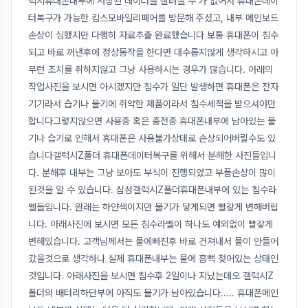
럭시휴대폰내부에 저장된 데이터를 살려낼 수 가 없어서 휴대폰데이
터복구가 가능한 킴스모바일리페어를 방문해 주셨고, 내부 메인보드
손상이 심했지만 다행히 자료추출 완료했습니다 보통 휴대폰이 침수
되고 바로 꺼낸후에 정상동작을 한다면 대수롭지않게 생각하시고 아
무런 조치를 취하지않고 그냥 사용하시는 경우가 많습니다. 아래의
작업사진을 보시면 아시겠지만 침수가 일단 발생하면 휴대폰은 전자
기기라서 습기나 물기에 취약한 제품이라서 침수세척을 받으셔야만
합니다그렇지않으면 사용중 혹은 충전중 휴대폰내부에 남아있는 물
기나 습기로 인해서 휴대폰은 사용불가상태로 손상되어버릴수도 있
습니다갤럭시Z폴더 휴대폰데이터복구를 위해서 분해한 사진들입니
다. 분해후 내부는 그냥 보아도 부식이 진행되었고 부품손상이 많이
된것을 알 수 있습니다. 삼성갤럭시Z폴더휴대폰내부에 있는 침수라
벨들입니다. 원래는 하얀색이지만 물기가 닿게되면 빨갛게 변해버립
니다. 아래사진에 보시면 모든 침수라벨이 하나도 예외없이 빨갛게
변해있습니다. 고객님께서는 물에빠진후 바로 건져내서 물이 안들어
갔을것으로 생각하나 실제 휴대폰내부는 물에 흠뻑 젖어있는 상태인
것입니다. 아래사진을 보시면 침수후 2일이나 지났는데오 갤럭시Z
폴더의 배터리하단부에 아직도 물기가 남아있습니다..... 휴대폰메인