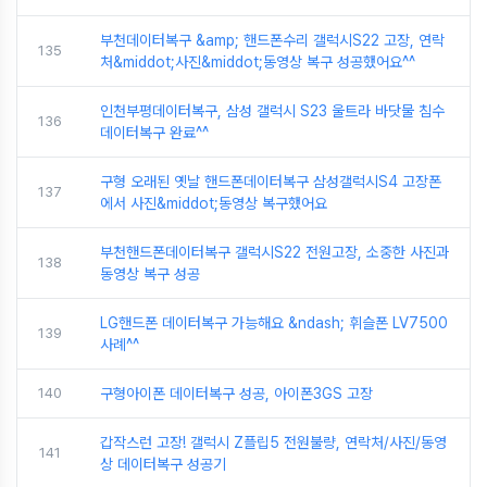
부천데이터복구 &amp; 핸드폰수리 갤럭시S22 고장, 연락
135
처&middot;사진&middot;동영상 복구 성공했어요^^
인천부평데이터복구, 삼성 갤럭시 S23 울트라 바닷물 침수
136
데이터복구 완료^^
구형 오래된 옛날 핸드폰데이터복구 삼성갤럭시S4 고장폰
137
에서 사진&middot;동영상 복구했어요
부천핸드폰데이터복구 갤럭시S22 전원고장, 소중한 사진과
138
동영상 복구 성공
LG핸드폰 데이터복구 가능해요 &ndash; 휘슬폰 LV7500
139
사례^^
140
구형아이폰 데이터복구 성공, 아이폰3GS 고장
갑작스런 고장! 갤럭시 Z플립5 전원불량, 연락처/사진/동영
141
상 데이터복구 성공기