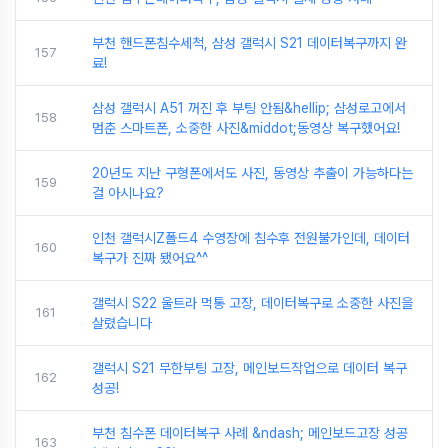
부천 핸드폰침수세척, 삼성 갤럭시 S21 데이터복구까지 완
157
료!
삼성 갤럭시 A51 꺼진 후 부팅 안됨&hellip; 삼성로고에서
158
멈춘 스마트폰, 소중한 사진&middot;동영상 복구했어요!
20년도 지난 구형폰에서도 사진, 동영상 추출이 가능하다는
159
걸 아시나요?
인천 갤럭시Z폴드4 수영장에 침수후 전원불가인데, 데이터
160
복구가 진짜 됐어요^^
갤럭시 S22 울트라 먹통 고장, 데이터복구로 소중한 사진을
161
살렸습니다
갤럭시 S21 무한부팅 고장, 메인보드작업으로 데이터 복구
162
성공!
부천 침수폰 데이터복구 사례 &ndash; 메인보드고장 성공
163