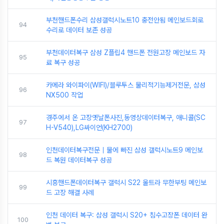
부천핸드폰수리 삼성갤럭시노트10 충전안됨 메인보드회로
94
수리로 데이터 보존 성공
부천데이터복구 삼성 Z플립4 핸드폰 전원고장 메인보드 자
95
료 복구 성공
카메라 와이파이(WIFI)/블루투스 물리적기능제거전문, 삼성
96
NX500 작업
경주에서 온 고장옛날폰사진,동영상데이터복구, 애니콜(SC
97
H-V540),LG싸이언(KH2700)
인천데이터복구전문｜물에 빠진 삼성 갤럭시노트9 메인보
98
드 복원 데이터복구 성공
시흥핸드폰데이터복구 갤럭시 S22 울트라 무한부팅 메인보
99
드 고장 해결 사례
인천 데이터 복구: 삼성 갤럭시 S20+ 침수고장폰 데이터 완
100