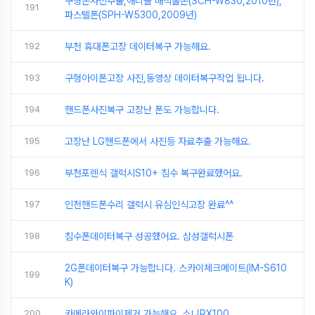
구형폰사진추출,애니콜 매직홀폰(SCH-W830,2010년),
191
파스텔폰(SPH-W5300,2009년)
192
부천 휴대폰고장 데이터복구 가능해요.
193
구형아이폰고장 사진,동영상 데이터복구작업 됩니다.
194
핸드폰사진복구 고장난 폰도 가능합니다.
195
고장난 LG핸드폰에서 사진등 자료추출 가능해요.
196
부천포렌식 갤럭시S10+ 침수 복구완료했어요.
197
인천핸드폰수리 갤럭시 유심인식고장 완료^^
198
침수폰데이터복구 성공했어요. 삼성갤럭시폰
2G폰데이터복구 가능합니다. 스카이체크메이트(IM-S610
199
K)
200
카메라와이파이제거 가능해요. 소니RX100