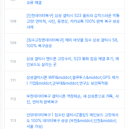
오류 해결
[인천데이터복구] 삼성 갤럭시 S23 울트라 갑작스러운 먹통
108
고장! 연락처, 사진, 동영상, 카카오톡 100% 완벽 복구 성공
사례
[침수고장폰데이터복구] 해외 바닷물 침수 삼성 갤럭시 S8,
109
100% 복구성공
삼성 갤럭시 핸드폰 고장수리, S23 통화 잡음 해결 후기, 메
110
인보드도 살리는 곳
삼성갤럭시폰 WIFI&middot;블루투스&middot;GPS 제거
111
| 기업&middot;군부대&middot;연구소 보안목적용
부천데이터복구 갤럭시폰 액정파손, 새 삼성폰으로 카톡, 사
112
진, 연락처 완벽복구
안양데이터복구 | 침수된 갤럭시Z플립5 메인보드 고장에서
113
도 100% 데이터복구 성공 (부천&middot;인천&middot;
서울 가능)