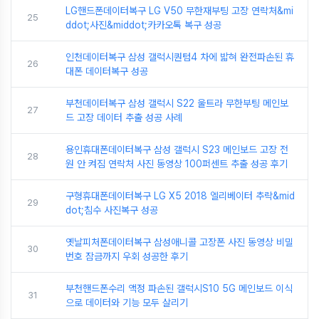
LG핸드폰데이터복구 LG V50 무한재부팅 고장 연락처&mi
25
ddot;사진&middot;카카오톡 복구 성공
인천데이터복구 삼성 갤럭시퀀텀4 차에 밟혀 완전파손된 휴
26
대폰 데이터복구 성공
부천데이터복구 삼성 갤럭시 S22 울트라 무한부팅 메인보
27
드 고장 데이터 추출 성공 사례
용인휴대폰데이터복구 삼성 갤럭시 S23 메인보드 고장 전
28
원 안 켜짐 연락처 사진 동영상 100퍼센트 추출 성공 후기
구형휴대폰데이터복구 LG X5 2018 엘리베이터 추락&mid
29
dot;침수 사진복구 성공
옛날피처폰데이터복구 삼성애니콜 고장폰 사진 동영상 비밀
30
번호 잠금까지 우회 성공한 후기
부천핸드폰수리 액정 파손된 갤럭시S10 5G 메인보드 이식
31
으로 데이터와 기능 모두 살리기