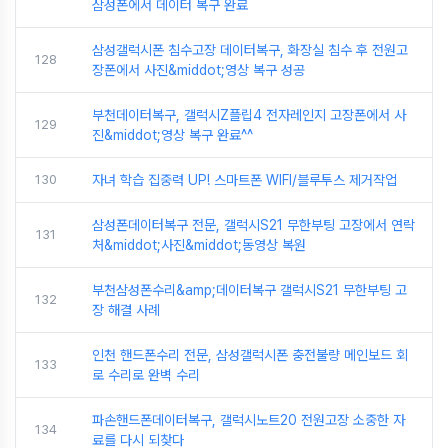
삼성폰에서 데이터 복구 완료
삼성갤럭시폰 침수고장 데이터복구, 화장실 침수 후 전원고
128
장폰에서 사진&middot;영상 복구 성공
부천데이터복구, 갤럭시Z플립4 전자레인지 고장폰에서 사
129
진&middot;영상 복구 완료^^
130
자녀 학습 집중력 UP! 스마트폰 WIFI/블루투스 제거작업
삼성폰데이터복구 전문, 갤럭시S21 무한부팅 고장에서 연락
131
처&middot;사진&middot;동영상 복원
부천삼성폰수리&amp;데이터복구 갤럭시S21 무한부팅 고
132
장 해결 사례
인천 핸드폰수리 전문, 삼성갤럭시폰 충전불량 메인보드 회
133
로 수리로 완벽 수리
파손핸드폰데이터복구, 갤럭시노트20 전원고장 소중한 자
134
료를 다시 되찾다