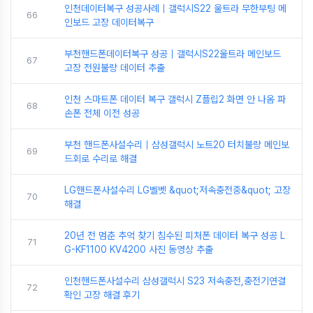
인천데이터복구 성공사례｜갤럭시S22 울트라 무한부팅 메
66
인보드 고장 데이터복구
부천핸드폰데이터복구 성공｜갤럭시S22울트라 메인보드
67
고장 전원불량 데이터 추출
인천 스마트폰 데이터 복구 갤럭시 Z플립2 화면 안 나옴 파
68
손폰 전체 이전 성공
부천 핸드폰사설수리｜삼성갤럭시 노트20 터치불량 메인보
69
드회로 수리로 해결
LG핸드폰사설수리 LG벨벳 &quot;저속충전중&quot; 고장
70
해결
20년 전 멈춘 추억 찾기 침수된 피처폰 데이터 복구 성공 L
71
G-KF1100 KV4200 사진 동영상 추출
인천핸드폰사설수리 삼성갤럭시 S23 저속충전,충전기연결
72
확인 고장 해결 후기