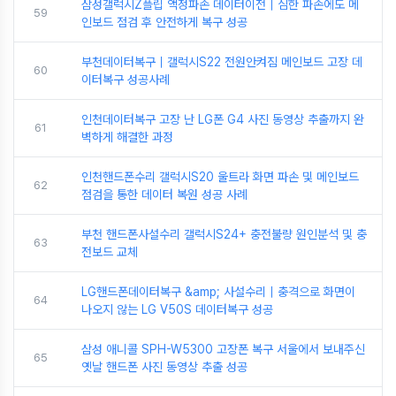
삼성갤럭시Z플립 액정파손 데이터이전｜심한 파손에도 메
59
인보드 점검 후 안전하게 복구 성공
부천데이터복구｜갤럭시S22 전원안켜짐 메인보드 고장 데
60
이터복구 성공사례
인천데이터복구 고장 난 LG폰 G4 사진 동영상 추출까지 완
61
벽하게 해결한 과정
인천핸드폰수리 갤럭시S20 울트라 화면 파손 및 메인보드
62
점검을 통한 데이터 복원 성공 사례
부천 핸드폰사설수리 갤럭시S24+ 충전불량 원인분석 및 충
63
전보드 교체
LG핸드폰데이터복구 &amp; 사설수리｜충격으로 화면이
64
나오지 않는 LG V50S 데이터복구 성공
삼성 애니콜 SPH-W5300 고장폰 복구 서울에서 보내주신
65
옛날 핸드폰 사진 동영상 추출 성공