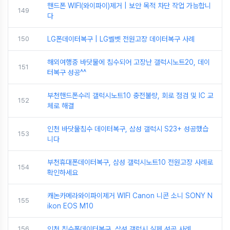
핸드폰 WIFI(와이파이)제거 | 보안 목적 차단 작업 가능합니
149
다
150
LG폰데이터복구 | LG벨벳 전원고장 데이터복구 사례
해외여행중 바닷물에 침수되어 고장난 갤럭시노트20, 데이
151
터복구 성공^^
부천핸드폰수리 갤럭시노트10 충전불량, 회로 점검 및 IC 교
152
체로 해결
인천 바닷물침수 데이터복구, 삼성 갤럭시 S23+ 성공했습
153
니다
부천휴대폰데이터복구, 삼성 갤럭시노트10 전원고장 사례로
154
확인하세요
캐논카메라와이파이제거 WIFI Canon 니콘 소니 SONY N
155
ikon EOS M10
156
인천 침수폰데이터복구, 삼성 갤럭시 실제 성공 사례