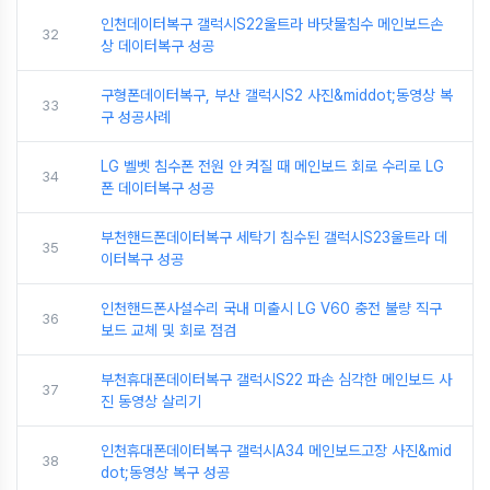
인천데이터복구 갤럭시S22울트라 바닷물침수 메인보드손
32
상 데이터복구 성공
구형폰데이터복구, 부산 갤럭시S2 사진&middot;동영상 복
33
구 성공사례
LG 벨벳 침수폰 전원 안 켜질 때 메인보드 회로 수리로 LG
34
폰 데이터복구 성공
부천핸드폰데이터복구 세탁기 침수된 갤럭시S23울트라 데
35
이터복구 성공
인천핸드폰사설수리 국내 미출시 LG V60 충전 불량 직구
36
보드 교체 및 회로 점검
부천휴대폰데이터복구 갤럭시S22 파손 심각한 메인보드 사
37
진 동영상 살리기
인천휴대폰데이터복구 갤럭시A34 메인보드고장 사진&mid
38
dot;동영상 복구 성공