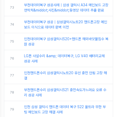
부천데이터복구 성공사례｜삼성 갤럭시 A34 메인보드 고장
73
연락처&middot;사진&middot;동영상 데이터 추출 완료
부천데이터복구 성공｜삼성갤럭시노트20 핸드폰고장 메인
74
보드 이식으로 데이터 완벽 이전
인천데이터복구 삼성갤럭시S20+핸드폰 해외바닷물침수 복
75
원 성공
LG폰 사설수리 &amp; 데이터복구, LG V40 배터리교체
76
성공 사례
인천핸드폰수리 삼성갤럭시노트20 유선 충전 안됨 고장 해
77
결
부천핸드폰수리 삼성갤럭시S21 충전속도가느려요 오류 수
78
리 성공 사례
인천 삼성 갤럭시 핸드폰 데이터 복구 S22 울트라 무한 부
79
팅 메인보드 고장 해결 사례