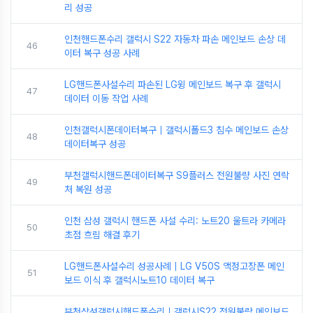
리 성공
인천핸드폰수리 갤럭시 S22 자동차 파손 메인보드 손상 데
46
이터 복구 성공 사례
LG핸드폰사설수리 파손된 LG윙 메인보드 복구 후 갤럭시
47
데이터 이동 작업 사례
인천갤럭시폰데이터복구｜갤럭시폴드3 침수 메인보드 손상
48
데이터복구 성공
부천갤럭시핸드폰데이터복구 S9플러스 전원불량 사진 연락
49
처 복원 성공
인천 삼성 갤럭시 핸드폰 사설 수리: 노트20 울트라 카메라
50
초점 흐림 해결 후기
LG핸드폰사설수리 성공사례｜LG V50S 액정고장폰 메인
51
보드 이식 후 갤럭시노트10 데이터 복구
부천삼성갤럭시핸드폰수리｜갤럭시S22 전원불량 메인보드