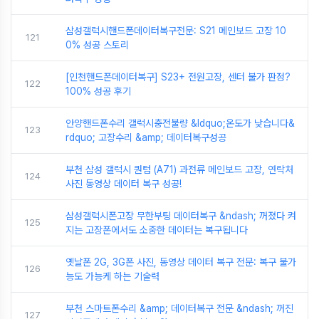
삼성갤럭시핸드폰데이터복구전문: S21 메인보드 고장 10
121
0% 성공 스토리
[인천핸드폰데이터복구] S23+ 전원고장, 센터 불가 판정?
122
100% 성공 후기
안양핸드폰수리 갤럭시충전불량 &ldquo;온도가 낮습니다&
123
rdquo; 고장수리 &amp; 데이터복구성공
부천 삼성 갤럭시 퀀텀 (A71) 과전류 메인보드 고장, 연락처
124
사진 동영상 데이터 복구 성공!
삼성갤럭시폰고장 무한부팅 데이터복구 &ndash; 꺼졌다 켜
125
지는 고장폰에서도 소중한 데이터는 복구됩니다
옛날폰 2G, 3G폰 사진, 동영상 데이터 복구 전문: 복구 불가
126
능도 가능케 하는 기술력
부천 스마트폰수리 &amp; 데이터복구 전문 &ndash; 꺼진
127