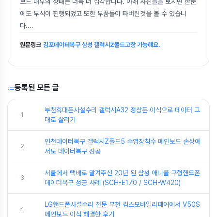
보드 내부의 상태는 더욱 더 심각합니다. 아래 사진들을 보시면 한눈
에도 부식이 진행되었고 또한 부품들이 타버린것을 볼 수 있습니
다.
...
원문링크
김포데이터복구 삼성 갤럭시Z폴드고장 가능해요.
등록된 모든 글
부천휴대폰사설수리 갤럭시A32 정상폰 이식으로 데이터 그
1
대로 살리기
인천데이터복구 갤럭시Z폴드5 수영장침수 메인보드 손상에
2
서도 데이터복구 성공
서울에서 택배로 맡겨주신 20년 된 삼성 애니콜 구형핸드폰
3
데이터복구 성공 사례 (SCH-E170 / SCH-W420)
LG핸드폰사설수리 전문 부천 킴스모바일리페어에서 V50S
4
메인보드 이식 해결한 후기