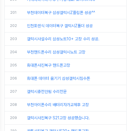
201
부천데이터복구 삼성갤럭시Z플립폰 성공^^
202
인천포렌식 데이터복구 갤럭시Z폴더 성공
203
갤럭시사설수리 삼성노트10+ 고장 수리 성공.
204
부천핸드폰수리 삼성갤럭시노트 고장
205
휴대폰사진복구 핸드폰고장
206
휴대폰 데이터 옮기기 삼성갤럭시침수폰
207
갤럭시충전안됨 수리전문
208
부천아이폰수리 배터리자가교체후 고장
209
갤럭시사진복구 S21고장 성공했습니다.
210