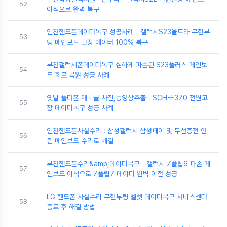
52
이식으로 완벽 복구
인천핸드폰데이터복구 성공사례｜갤럭시S23울트라 무한부
53
팅 메인보드 고장 데이터 100% 복구
부천갤럭시폰데이터복구 심하게 파손된 S23플러스 메인보
54
드 회로 복원 성공 사례
옛날 폴더폰 애니콜 사진,동영상추출｜SCH-E370 전원고
55
장 데이터복구 성공 사례
인천핸드폰사설수리 : 삼성갤럭시 삼성페이 및 무선충전 안
56
됨 메인보드 수리로 해결
부천핸드폰수리&amp;데이터복구｜갤럭시 Z플립6 파손 메
57
인보드 이식으로 Z플립7 데이터 완벽 이전 성공
LG 핸드폰 사설수리 무한부팅 벨벳 데이터복구 서비스센터
58
종료 후 해결 방법