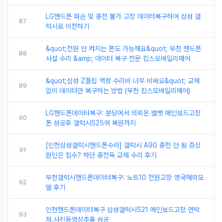
LG핸드폰 파손 및 충전 불가 고장 데이터복구하여 삼성 갤
87
럭시로 이전하기
&quot;전원 안 켜지는 폰도 가능해요&quot; 부천 핸드폰
88
사설 수리 &amp; 데이터 복구 전문 킴스모바일리페어
&quot;삼성 Z플립 액정 수리비 너무 비싸요&quot; 교체
89
없이 데이터만 복구하는 방법 (부천 킴스모바일리페어)
LG핸드폰데이터복구: 분당에서 의뢰온 벨벳 메인보드고장
90
폰 성공후 갤럭시S25에 복원까지
[인천삼성갤럭시핸드폰수리] 갤럭시 A90 충전 안 됨 증상
91
원인은 침수? 하단 충전독 교체 수리 후기
부천갤럭시핸드폰데이터복구: 노트10 전원고장 영국해외모
92
델 후기
인천핸드폰데이터복구 삼성갤럭시S21 메인보드고장 연락
93
처,사진동영상추출 성공