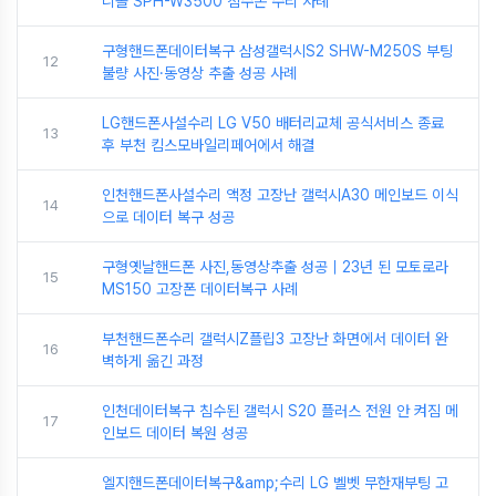
니콜 SPH-W3500 침수폰 수리 사례
구형핸드폰데이터복구 삼성갤럭시S2 SHW-M250S 부팅
12
불량 사진·동영상 추출 성공 사례
LG핸드폰사설수리 LG V50 배터리교체 공식서비스 종료
13
후 부천 킴스모바일리페어에서 해결
인천핸드폰사설수리 액정 고장난 갤럭시A30 메인보드 이식
14
으로 데이터 복구 성공
구형옛날핸드폰 사진,동영상추출 성공｜23년 된 모토로라
15
MS150 고장폰 데이터복구 사례
부천핸드폰수리 갤럭시Z플립3 고장난 화면에서 데이터 완
16
벽하게 옮긴 과정
인천데이터복구 침수된 갤럭시 S20 플러스 전원 안 켜짐 메
17
인보드 데이터 복원 성공
엘지핸드폰데이터복구&amp;수리 LG 벨벳 무한재부팅 고