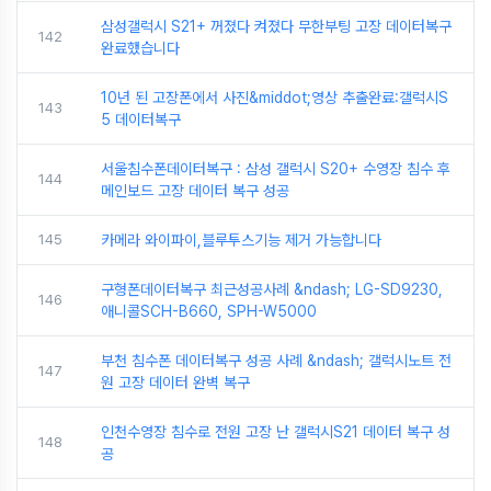
삼성갤럭시 S21+ 꺼졌다 켜졌다 무한부팅 고장 데이터복구
142
완료했습니다
10년 된 고장폰에서 사진&middot;영상 추출완료:갤럭시S
143
5 데이터복구
서울침수폰데이터복구 : 삼성 갤럭시 S20+ 수영장 침수 후
144
메인보드 고장 데이터 복구 성공
145
카메라 와이파이,블루투스기능 제거 가능합니다
구형폰데이터복구 최근성공사례 &ndash; LG-SD9230,
146
애니콜SCH-B660, SPH-W5000
부천 침수폰 데이터복구 성공 사례 &ndash; 갤럭시노트 전
147
원 고장 데이터 완벽 복구
인천수영장 침수로 전원 고장 난 갤럭시S21 데이터 복구 성
148
공