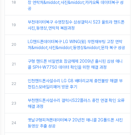
18
장 연락처&middot;사진&middot;카카오톡 데이터복구 성
공
부천데이터복구 수영장침수 삼성갤럭시 S23 울트라 핸드폰
19
사진,동영상,연락처 복원과정
LG핸드폰데이터복구 LG WING(윙) 무한재부팅 고장 연락
20
처&middot;사진&middot;동영상&middot;문자 복구 성공
구형 핸드폰 비밀번호 잠금해제 2009년 출시된 삼성 애니
21
콜 SPH-W7750 데이터 확인을 위한 해결 과정
인천핸드폰사설수리 LG G8 배터리교체 충전불량 해결! 부
22
천킴스모바일리페어 방문 후기
부천핸드폰사설수리 갤럭시S22플러스 충전 연결 확인 오류
23
해결 과정
옛날구형피쳐폰데이터복구 20년전 애니콜 2G폴드폰 사진
24
동영상 추출 성공