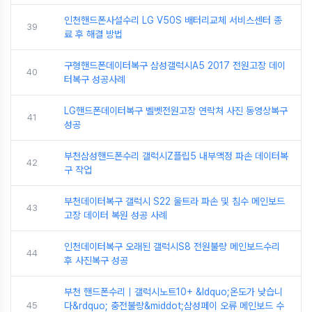
인천핸드폰사설수리 LG V50S 배터리교체 서비스센터 종
39
료 후 해결 방법
구형핸드폰데이터복구 삼성갤럭시A5 2017 전원고장 데이
40
터복구 성공사례
LG핸드폰데이터복구 벨벳전원고장 연락처 사진 동영상복구
41
성공
부천삼성핸드폰수리 갤럭시Z플립5 내부액정 파손 데이터복
42
구 작업
부천데이터복구 갤럭시 S22 울트라 파손 및 침수 메인보드
43
고장 데이터 복원 성공 사례
인천데이터복구 오래된 갤럭시S8 전원불량 메인보드수리
44
후 사진복구 성공
부천 핸드폰수리｜갤럭시노트10+ &ldquo;온도가 낮습니
45
다&rdquo; 충전불량&middot;삼성페이 오류 메인보드 수