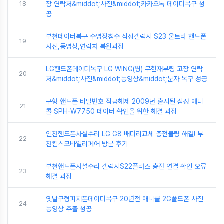
18
장 연락처&middot;사진&middot;카카오톡 데이터복구 성
공
부천데이터복구 수영장침수 삼성갤럭시 S23 울트라 핸드폰
19
사진,동영상,연락처 복원과정
LG핸드폰데이터복구 LG WING(윙) 무한재부팅 고장 연락
20
처&middot;사진&middot;동영상&middot;문자 복구 성공
구형 핸드폰 비밀번호 잠금해제 2009년 출시된 삼성 애니
21
콜 SPH-W7750 데이터 확인을 위한 해결 과정
인천핸드폰사설수리 LG G8 배터리교체 충전불량 해결! 부
22
천킴스모바일리페어 방문 후기
부천핸드폰사설수리 갤럭시S22플러스 충전 연결 확인 오류
23
해결 과정
옛날구형피쳐폰데이터복구 20년전 애니콜 2G폴드폰 사진
24
동영상 추출 성공