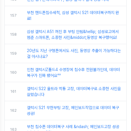
부천 핸드폰침수세척, 삼성 갤럭시 S21 데이터복구까지 완
157
료!
삼성 갤럭시 A51 꺼진 후 부팅 안됨&hellip; 삼성로고에서
158
멈춘 스마트폰, 소중한 사진&middot;동영상 복구했어요!
20년도 지난 구형폰에서도 사진, 동영상 추출이 가능하다는
159
걸 아시나요?
인천 갤럭시Z폴드4 수영장에 침수후 전원불가인데, 데이터
160
복구가 진짜 됐어요^^
갤럭시 S22 울트라 먹통 고장, 데이터복구로 소중한 사진을
161
살렸습니다
갤럭시 S21 무한부팅 고장, 메인보드작업으로 데이터 복구
162
성공!
부천 침수폰 데이터복구 사례 &ndash; 메인보드고장 성공
163