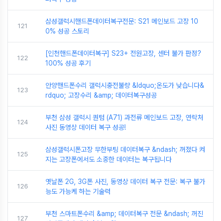
삼성갤럭시핸드폰데이터복구전문: S21 메인보드 고장 10
121
0% 성공 스토리
[인천핸드폰데이터복구] S23+ 전원고장, 센터 불가 판정?
122
100% 성공 후기
안양핸드폰수리 갤럭시충전불량 &ldquo;온도가 낮습니다&
123
rdquo; 고장수리 &amp; 데이터복구성공
부천 삼성 갤럭시 퀀텀 (A71) 과전류 메인보드 고장, 연락처
124
사진 동영상 데이터 복구 성공!
삼성갤럭시폰고장 무한부팅 데이터복구 &ndash; 꺼졌다 켜
125
지는 고장폰에서도 소중한 데이터는 복구됩니다
옛날폰 2G, 3G폰 사진, 동영상 데이터 복구 전문: 복구 불가
126
능도 가능케 하는 기술력
부천 스마트폰수리 &amp; 데이터복구 전문 &ndash; 꺼진
127