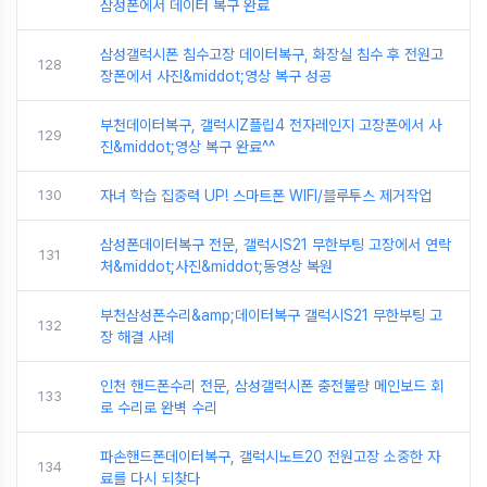
삼성폰에서 데이터 복구 완료
삼성갤럭시폰 침수고장 데이터복구, 화장실 침수 후 전원고
128
장폰에서 사진&middot;영상 복구 성공
부천데이터복구, 갤럭시Z플립4 전자레인지 고장폰에서 사
129
진&middot;영상 복구 완료^^
130
자녀 학습 집중력 UP! 스마트폰 WIFI/블루투스 제거작업
삼성폰데이터복구 전문, 갤럭시S21 무한부팅 고장에서 연락
131
처&middot;사진&middot;동영상 복원
부천삼성폰수리&amp;데이터복구 갤럭시S21 무한부팅 고
132
장 해결 사례
인천 핸드폰수리 전문, 삼성갤럭시폰 충전불량 메인보드 회
133
로 수리로 완벽 수리
파손핸드폰데이터복구, 갤럭시노트20 전원고장 소중한 자
134
료를 다시 되찾다