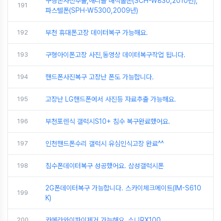
구형폰사진추출,애니콜 매직홀폰(SCH-W830,2010년),
191
파스텔폰(SPH-W5300,2009년)
192
부천 휴대폰고장 데이터복구 가능해요.
193
구형아이폰고장 사진,동영상 데이터복구작업 됩니다.
194
핸드폰사진복구 고장난 폰도 가능합니다.
195
고장난 LG핸드폰에서 사진등 자료추출 가능해요.
196
부천포렌식 갤럭시S10+ 침수 복구완료했어요.
197
인천핸드폰수리 갤럭시 유심인식고장 완료^^
198
침수폰데이터복구 성공했어요. 삼성갤럭시폰
2G폰데이터복구 가능합니다. 스카이체크메이트(IM-S610
199
K)
200
카메라와이파이제거 가능해요. 소니RX100