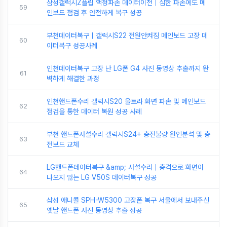
삼성갤럭시Z플립 액정파손 데이터이전｜심한 파손에도 메
59
인보드 점검 후 안전하게 복구 성공
부천데이터복구｜갤럭시S22 전원안켜짐 메인보드 고장 데
60
이터복구 성공사례
인천데이터복구 고장 난 LG폰 G4 사진 동영상 추출까지 완
61
벽하게 해결한 과정
인천핸드폰수리 갤럭시S20 울트라 화면 파손 및 메인보드
62
점검을 통한 데이터 복원 성공 사례
부천 핸드폰사설수리 갤럭시S24+ 충전불량 원인분석 및 충
63
전보드 교체
LG핸드폰데이터복구 &amp; 사설수리｜충격으로 화면이
64
나오지 않는 LG V50S 데이터복구 성공
삼성 애니콜 SPH-W5300 고장폰 복구 서울에서 보내주신
65
옛날 핸드폰 사진 동영상 추출 성공