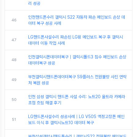
리 성공
인천핸드폰수리 갤럭시 S22 자동차 파손 메인보드 손상 데
46
이터 복구 성공 사례
LG핸드폰사설수리 파손된 LG윙 메인보드 복구 후 갤럭시
47
데이터 이동 작업 사례
인천갤럭시폰데이터복구｜갤럭시폴드3 침수 메인보드 손상
48
데이터복구 성공
부천갤럭시핸드폰데이터복구 S9플러스 전원불량 사진 연락
49
처 복원 성공
인천 삼성 갤럭시 핸드폰 사설 수리: 노트20 울트라 카메라
50
초점 흐림 해결 후기
LG핸드폰사설수리 성공사례｜LG V50S 액정고장폰 메인
51
보드 이식 후 갤럭시노트10 데이터 복구
부천삼성갤럭시핸드폰수리｜갤럭시S22 전원불량 메인보드