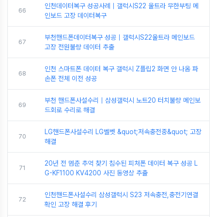
인천데이터복구 성공사례｜갤럭시S22 울트라 무한부팅 메
66
인보드 고장 데이터복구
부천핸드폰데이터복구 성공｜갤럭시S22울트라 메인보드
67
고장 전원불량 데이터 추출
인천 스마트폰 데이터 복구 갤럭시 Z플립2 화면 안 나옴 파
68
손폰 전체 이전 성공
부천 핸드폰사설수리｜삼성갤럭시 노트20 터치불량 메인보
69
드회로 수리로 해결
LG핸드폰사설수리 LG벨벳 &quot;저속충전중&quot; 고장
70
해결
20년 전 멈춘 추억 찾기 침수된 피처폰 데이터 복구 성공 L
71
G-KF1100 KV4200 사진 동영상 추출
인천핸드폰사설수리 삼성갤럭시 S23 저속충전,충전기연결
72
확인 고장 해결 후기