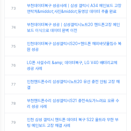
부천데이터복구 성공사례｜삼성 갤럭시 A34 메인보드 고장
73
연락처&middot;사진&middot;동영상 데이터 추출 완료
부천데이터복구 성공｜삼성갤럭시노트20 핸드폰고장 메인
74
보드 이식으로 데이터 완벽 이전
인천데이터복구 삼성갤럭시S20+핸드폰 해외바닷물침수 복
75
원 성공
LG폰 사설수리 &amp; 데이터복구, LG V40 배터리교체
76
성공 사례
인천핸드폰수리 삼성갤럭시노트20 유선 충전 안됨 고장 해
77
결
부천핸드폰수리 삼성갤럭시S21 충전속도가느려요 오류 수
78
리 성공 사례
인천 삼성 갤럭시 핸드폰 데이터 복구 S22 울트라 무한 부
79
팅 메인보드 고장 해결 사례