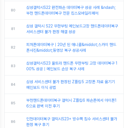
삼성갤럭시S22 완전파손 데이터복구 성공 사례 &ndash;
80
부천 핸드폰데이터복구 전문 킴스모바일리페어
삼성 갤럭시 S22 무한부팅 메인보드고장 핸드폰데이터복구
81
서비스센터 불가 판정 해결 성공
피처폰데이터복구｜20년 된 애니콜&middot;스카이 핸드
82
폰사진&middot;동영상 복구 성공사례
삼성갤럭시S23 울트라 핸드폰 무한부팅 고장 데이터복구 1
83
00% 성공｜메인보드 손상 복구 사례
삼성 서비스센터 불가 판정된 Z플립5 고장폰 자료 옮기기
84
메인보드 이식 공법
부천핸드폰데이터복구 갤럭시 Z플립6 파손폰에서 아이폰1
85
6으로 완벽 이전 후기
인천데이터복구 갤럭시S23+ 방수팩 침수 서비스센터 불가
86
판정 복구 후기