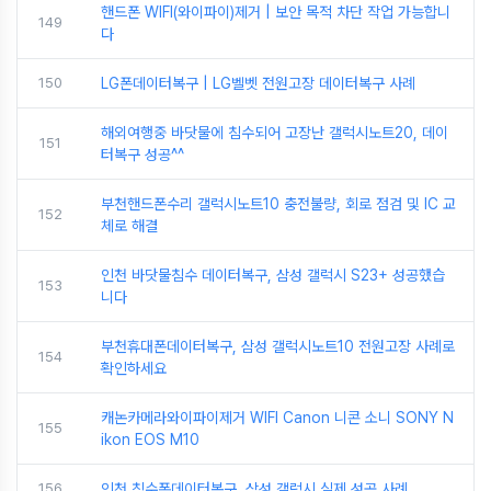
핸드폰 WIFI(와이파이)제거 | 보안 목적 차단 작업 가능합니
149
다
150
LG폰데이터복구 | LG벨벳 전원고장 데이터복구 사례
해외여행중 바닷물에 침수되어 고장난 갤럭시노트20, 데이
151
터복구 성공^^
부천핸드폰수리 갤럭시노트10 충전불량, 회로 점검 및 IC 교
152
체로 해결
인천 바닷물침수 데이터복구, 삼성 갤럭시 S23+ 성공했습
153
니다
부천휴대폰데이터복구, 삼성 갤럭시노트10 전원고장 사례로
154
확인하세요
캐논카메라와이파이제거 WIFI Canon 니콘 소니 SONY N
155
ikon EOS M10
156
인천 침수폰데이터복구, 삼성 갤럭시 실제 성공 사례