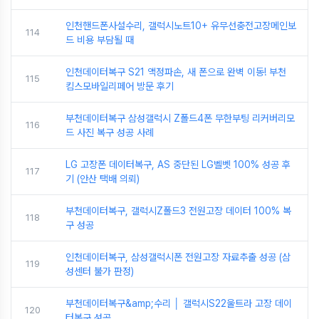
인천핸드폰사설수리, 갤럭시노트10+ 유무선충전고장메인보
114
드 비용 부담될 때
인천데이터복구 S21 액정파손, 새 폰으로 완벽 이동! 부천
115
킴스모바일리페어 방문 후기
부천데이터복구 삼성갤럭시 Z폴드4폰 무한부팅 리커버리모
116
드 사진 복구 성공 사례
LG 고장폰 데이터복구, AS 중단된 LG벨벳 100% 성공 후
117
기 (안산 택배 의뢰)
부천데이터복구, 갤럭시Z폴드3 전원고장 데이터 100% 복
118
구 성공
인천데이터복구, 삼성갤럭시폰 전원고장 자료추출 성공 (삼
119
성센터 불가 판정)
부천데이터복구&amp;수리 │ 갤럭시S22울트라 고장 데이
120
터복구 성공