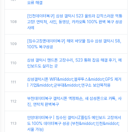
오류 해결
[인천데이터복구] 삼성 갤럭시 S23 울트라 갑작스러운 먹통
108
고장! 연락처, 사진, 동영상, 카카오톡 100% 완벽 복구 성공
사례
[침수고장폰데이터복구] 해외 바닷물 침수 삼성 갤럭시 S8,
109
100% 복구성공
삼성 갤럭시 핸드폰 고장수리, S23 통화 잡음 해결 후기, 메
110
인보드도 살리는 곳
삼성갤럭시폰 WIFI&middot;블루투스&middot;GPS 제거
111
| 기업&middot;군부대&middot;연구소 보안목적용
부천데이터복구 갤럭시폰 액정파손, 새 삼성폰으로 카톡, 사
112
진, 연락처 완벽복구
안양데이터복구 | 침수된 갤럭시Z플립5 메인보드 고장에서
113
도 100% 데이터복구 성공 (부천&middot;인천&middot;
서울 가능)