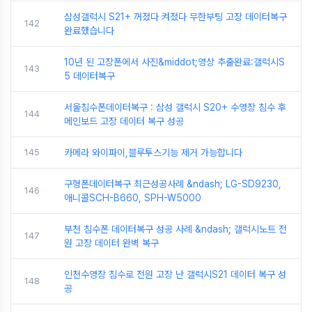
삼성갤럭시 S21+ 꺼졌다 켜졌다 무한부팅 고장 데이터복구
142
완료했습니다
10년 된 고장폰에서 사진&middot;영상 추출완료:갤럭시S
143
5 데이터복구
서울침수폰데이터복구 : 삼성 갤럭시 S20+ 수영장 침수 후
144
메인보드 고장 데이터 복구 성공
145
카메라 와이파이,블루투스기능 제거 가능합니다
구형폰데이터복구 최근성공사례 &ndash; LG-SD9230,
146
애니콜SCH-B660, SPH-W5000
부천 침수폰 데이터복구 성공 사례 &ndash; 갤럭시노트 전
147
원 고장 데이터 완벽 복구
인천수영장 침수로 전원 고장 난 갤럭시S21 데이터 복구 성
148
공