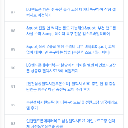
LG핸드폰 파손 및 충전 불가 고장 데이터복구하여 삼성 갤
87
럭시로 이전하기
&quot;전원 안 켜지는 폰도 가능해요&quot; 부천 핸드폰
88
사설 수리 &amp; 데이터 복구 전문 킴스모바일리페어
&quot;삼성 Z플립 액정 수리비 너무 비싸요&quot; 교체
89
없이 데이터만 복구하는 방법 (부천 킴스모바일리페어)
LG핸드폰데이터복구: 분당에서 의뢰온 벨벳 메인보드고장
90
폰 성공후 갤럭시S25에 복원까지
[인천삼성갤럭시핸드폰수리] 갤럭시 A90 충전 안 됨 증상
91
원인은 침수? 하단 충전독 교체 수리 후기
부천갤럭시핸드폰데이터복구: 노트10 전원고장 영국해외모
92
델 후기
인천핸드폰데이터복구 삼성갤럭시S21 메인보드고장 연락
93
처,사진동영상추출 성공