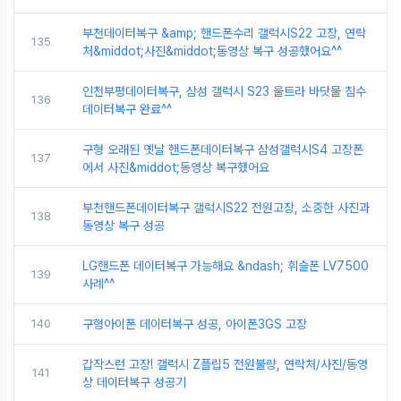
부천데이터복구 &amp; 핸드폰수리 갤럭시S22 고장, 연락
135
처&middot;사진&middot;동영상 복구 성공했어요^^
인천부평데이터복구, 삼성 갤럭시 S23 울트라 바닷물 침수
136
데이터복구 완료^^
구형 오래된 옛날 핸드폰데이터복구 삼성갤럭시S4 고장폰
137
에서 사진&middot;동영상 복구했어요
부천핸드폰데이터복구 갤럭시S22 전원고장, 소중한 사진과
138
동영상 복구 성공
LG핸드폰 데이터복구 가능해요 &ndash; 휘슬폰 LV7500
139
사례^^
140
구형아이폰 데이터복구 성공, 아이폰3GS 고장
갑작스런 고장! 갤럭시 Z플립5 전원불량, 연락처/사진/동영
141
상 데이터복구 성공기