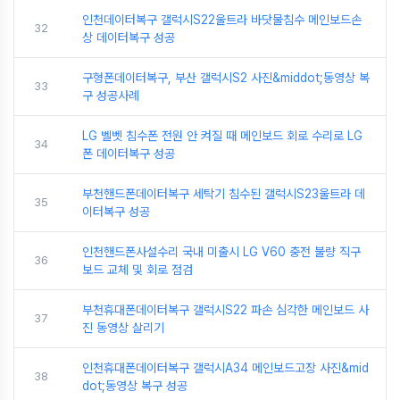
인천데이터복구 갤럭시S22울트라 바닷물침수 메인보드손
32
상 데이터복구 성공
구형폰데이터복구, 부산 갤럭시S2 사진&middot;동영상 복
33
구 성공사례
LG 벨벳 침수폰 전원 안 켜질 때 메인보드 회로 수리로 LG
34
폰 데이터복구 성공
부천핸드폰데이터복구 세탁기 침수된 갤럭시S23울트라 데
35
이터복구 성공
인천핸드폰사설수리 국내 미출시 LG V60 충전 불량 직구
36
보드 교체 및 회로 점검
부천휴대폰데이터복구 갤럭시S22 파손 심각한 메인보드 사
37
진 동영상 살리기
인천휴대폰데이터복구 갤럭시A34 메인보드고장 사진&mid
38
dot;동영상 복구 성공