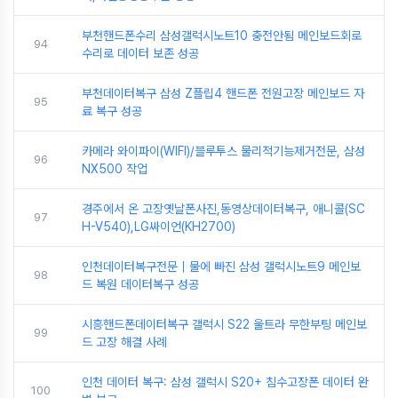
부천핸드폰수리 삼성갤럭시노트10 충전안됨 메인보드회로
94
수리로 데이터 보존 성공
부천데이터복구 삼성 Z플립4 핸드폰 전원고장 메인보드 자
95
료 복구 성공
카메라 와이파이(WIFI)/블루투스 물리적기능제거전문, 삼성
96
NX500 작업
경주에서 온 고장옛날폰사진,동영상데이터복구, 애니콜(SC
97
H-V540),LG싸이언(KH2700)
인천데이터복구전문｜물에 빠진 삼성 갤럭시노트9 메인보
98
드 복원 데이터복구 성공
시흥핸드폰데이터복구 갤럭시 S22 울트라 무한부팅 메인보
99
드 고장 해결 사례
인천 데이터 복구: 삼성 갤럭시 S20+ 침수고장폰 데이터 완
100