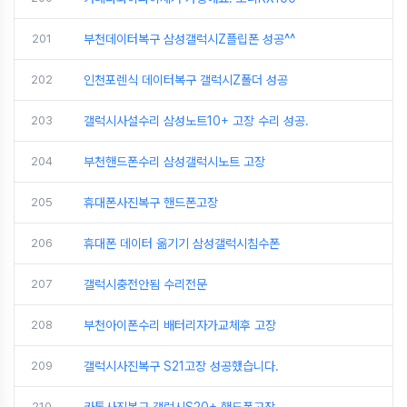
201
부천데이터복구 삼성갤럭시Z플립폰 성공^^
202
인천포렌식 데이터복구 갤럭시Z폴더 성공
203
갤럭시사설수리 삼성노트10+ 고장 수리 성공.
204
부천핸드폰수리 삼성갤럭시노트 고장
205
휴대폰사진복구 핸드폰고장
206
휴대폰 데이터 옮기기 삼성갤럭시침수폰
207
갤럭시충전안됨 수리전문
208
부천아이폰수리 배터리자가교체후 고장
209
갤럭시사진복구 S21고장 성공했습니다.
210