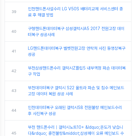
인천핸드폰사설수리 LG V50S 배터리교체 서비스센터 종
39
료 후 해결 방법
구형핸드폰데이터복구 삼성갤럭시A5 2017 전원고장 데이
40
터복구 성공사례
LG핸드폰데이터복구 벨벳전원고장 연락처 사진 동영상복구
41
성공
부천삼성핸드폰수리 갤럭시Z플립5 내부액정 파손 데이터복
42
구 작업
부천데이터복구 갤럭시 S22 울트라 파손 및 침수 메인보드
43
고장 데이터 복원 성공 사례
인천데이터복구 오래된 갤럭시S8 전원불량 메인보드수리
44
후 사진복구 성공
부천 핸드폰수리｜갤럭시노트10+ &ldquo;온도가 낮습니
45
다&rdquo; 충전불량&middot;삼성페이 오류 메인보드 수