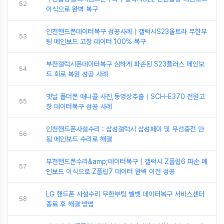
52
이식으로 완벽 복구
인천핸드폰데이터복구 성공사례｜갤럭시S23울트라 무한부
53
팅 메인보드 고장 데이터 100% 복구
부천갤럭시폰데이터복구 심하게 파손된 S23플러스 메인보
54
드 회로 복원 성공 사례
옛날 폴더폰 애니콜 사진,동영상추출｜SCH-E370 전원고
55
장 데이터복구 성공 사례
인천핸드폰사설수리 : 삼성갤럭시 삼성페이 및 무선충전 안
56
됨 메인보드 수리로 해결
부천핸드폰수리&amp;데이터복구｜갤럭시 Z플립6 파손 메
57
인보드 이식으로 Z플립7 데이터 완벽 이전 성공
LG 핸드폰 사설수리 무한부팅 벨벳 데이터복구 서비스센터
58
종료 후 해결 방법