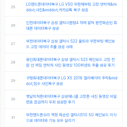
LG핸드폰데이터복구 LG V50 무한재부팅 고장 연락처&mi
25
ddot;사진&middot;카카오톡 복구 성공
인천데이터복구 삼성 갤럭시퀀텀4 차에 밟혀 완전파손된 휴
26
대폰 데이터복구 성공
부천데이터복구 삼성 갤럭시 S22 울트라 무한부팅 메인보
27
드 고장 데이터 추출 성공 사례
용인휴대폰데이터복구 삼성 갤럭시 S23 메인보드 고장 전
28
원 안 켜짐 연락처 사진 동영상 100퍼센트 추출 성공 후기
구형휴대폰데이터복구 LG X5 2018 엘리베이터 추락&mid
29
dot;침수 사진복구 성공
옛날피처폰데이터복구 삼성애니콜 고장폰 사진 동영상 비밀
30
번호 잠금까지 우회 성공한 후기
부천핸드폰수리 액정 파손된 갤럭시S10 5G 메인보드 이식
31
으로 데이터와 기능 모두 살리기