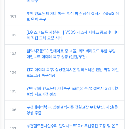
벽 복구
부천 핸드폰 데이터 복구: 액정 파손 삼성 갤럭시 Z플립3 정
101
보 완벽 복구
[LG 스마트폰 사설수리] V50S 제조사 서비스 종료 후 배터
102
리 직접 교체 요청 사례
갤럭시Z폴드3 업데이트 중 벽돌, 리커버리모드 무한 부팅!
103
메인보드 데이터 복구 성공 (인천/부천)
김포 데이터 복구: 삼성갤럭시폰 갑작스러운 전원 꺼짐 메인
104
보드고장 복구성공
인천 강화 핸드폰데이터복구 &amp; 수리: 갤럭시 S21 터치
105
불량 자료이전 성공
부천데이터복구, 삼성갤럭시폰 전원고장 무한부팅, 사진/동
106
영상 추출
부천핸드폰사설수리 갤럭시노트10+ 무선충전 고장 및 온도
107