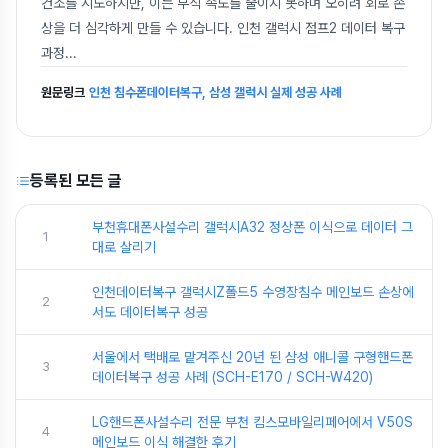
건조를 시도하지만, 이는 부식 속도를 줄이지 못하며 오히려 회로 손
상을 더 심각하게 만들 수 있습니다. 인천 갤럭시 점프2 데이터 복구
과정
...
원문링크
인천 침수폰데이터복구, 삼성 갤럭시 실제 성공 사례
등록된 모든 글
부천휴대폰사설수리 갤럭시A32 정상폰 이식으로 데이터 그
1
대로 살리기
인천데이터복구 갤럭시Z폴드5 수영장침수 메인보드 손상에
2
서도 데이터복구 성공
서울에서 택배로 맡겨주신 20년 된 삼성 애니콜 구형핸드폰
3
데이터복구 성공 사례 (SCH-E170 / SCH-W420)
LG핸드폰사설수리 전문 부천 킴스모바일리페어에서 V50S
4
메인보드 이식 해결한 후기