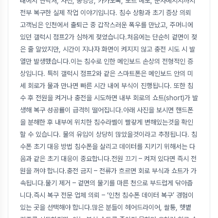
태에서 연락처, 사진, 동영상, 카카오톡, 노트 메모, 문자메시지까지
전부 복구한 실제 작업 이야기입니다. 침수 상황과 초기 증상 의뢰
고객님은 인천에서 출퇴근 중 갑작스러운 폭우를 만났고, 주머니에
있던 갤럭시 점프2가 심하게 젖었습니다.처음에는 단순히 겉면이 젖
은 줄 알았지만, 시간이 지나자 화면이 켜지지 않고 충전 시도 시 발
열만 발생했습니다.이는 침수로 인한 메인보드 손상의 전형적인 증
상입니다. 특히 갤럭시 점프2와 같은 스마트폰은 메인보드 안의 미
세 회로가 물과 만나면 빠른 시간 내에 부식이 진행됩니다. 또한 침
수 후 전원을 켜거나 충전을 시도하면 내부 회로의 쇼트(short)가 발
생해 복구 성공률이 급격히 떨어집니다.아래 사진을 보시면 핸드폰
을 분해한 후 내부에 위치한 침수라벨이 빨갛게 변해있는것을 확인
할 수 있습니다. 물의 유입이 상당히 많았을것이라고 추정됩니다. 침
수폰 초기 대응 방법 침수폰을 살리고 데이터를 지키기 위해서는 다
음과 같은 초기 대응이 중요합니다.전원 끄기 – 켜져 있다면 즉시 전
원을 꺼야 합니다.충전 금지 – 전류가 흐르면 회로 부식과 쇼트가 가
속됩니다.물기 제거 – 겉면의 물기를 마른 천으로 부드럽게 닦아줍
니다.즉시 복구 전문 업체 의뢰 – ‘인천 침수폰 데이터 복구’ 경험이
있는 곳을 선택해야 합니다.많은 분들이 헤어드라이어, 쌀통, 햇볕