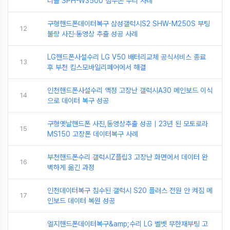
니콜 SPH-W3500 침수폰 수리 사례
구형핸드폰데이터복구 삼성갤럭시S2 SHW-M250S 부팅
12
불량 사진·동영상 추출 성공 사례
LG핸드폰사설수리 LG V50 배터리교체 공식서비스 종료
13
후 부천 킴스모바일리페어에서 해결
인천핸드폰사설수리 액정 고장난 갤럭시A30 메인보드 이식
14
으로 데이터 복구 성공
구형옛날핸드폰 사진,동영상추출 성공｜23년 된 모토로라
15
MS150 고장폰 데이터복구 사례
부천핸드폰수리 갤럭시Z플립3 고장난 화면에서 데이터 완
16
벽하게 옮긴 과정
인천데이터복구 침수된 갤럭시 S20 플러스 전원 안 켜짐 메
17
인보드 데이터 복원 성공
엘지핸드폰데이터복구&amp;수리 LG 벨벳 무한재부팅 고