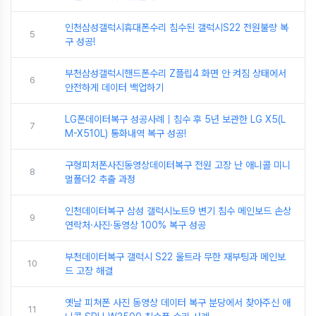
인천삼성갤럭시휴대폰수리 침수된 갤럭시S22 전원불량 복
5
구 성공!
부천삼성갤럭시핸드폰수리 Z플립4 화면 안 켜짐 상태에서
6
안전하게 데이터 백업하기
LG폰데이터복구 성공사례｜침수 후 5년 보관한 LG X5(L
7
M-X510L) 통화내역 복구 성공!
구형피처폰사진동영상데이터복구 전원 고장 난 애니콜 미니
8
멀폴더2 추출 과정
인천데이터복구 삼성 갤럭시노트9 변기 침수 메인보드 손상
9
연락처·사진·동영상 100% 복구 성공
부천데이터복구 갤럭시 S22 울트라 무한 재부팅과 메인보
10
드 고장 해결
옛날 피쳐폰 사진 동영상 데이터 복구 분당에서 찾아주신 애
11