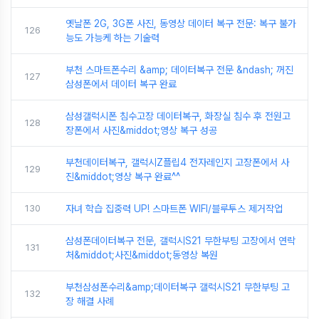
옛날폰 2G, 3G폰 사진, 동영상 데이터 복구 전문: 복구 불가
126
능도 가능케 하는 기술력
부천 스마트폰수리 &amp; 데이터복구 전문 &ndash; 꺼진
127
삼성폰에서 데이터 복구 완료
삼성갤럭시폰 침수고장 데이터복구, 화장실 침수 후 전원고
128
장폰에서 사진&middot;영상 복구 성공
부천데이터복구, 갤럭시Z플립4 전자레인지 고장폰에서 사
129
진&middot;영상 복구 완료^^
130
자녀 학습 집중력 UP! 스마트폰 WIFI/블루투스 제거작업
삼성폰데이터복구 전문, 갤럭시S21 무한부팅 고장에서 연락
131
처&middot;사진&middot;동영상 복원
부천삼성폰수리&amp;데이터복구 갤럭시S21 무한부팅 고
132
장 해결 사례