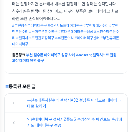
태는 멀쩡하지만 분해해서 내부를 점검해 보면 상태는 심각합니다.
침수라벨은 변색이 된 상태이고, 내부의 부품은 많이 타버리고 회로
라인 또한 손상되어있습니다.
...
#부천침수폰데이터복구 #갤럭시노트데이터복구 #부천휴대폰수리 #부천
핸드폰수리 #스마트폰침수복구 #휴대폰데이터복구성공 #부천스마트폰수
리 #갤럭시노트전원고장복구 #부천폰수리 #데이터복구센터 #부천휴대폰
데이터복구
원문링크
부천 침수폰 데이터복구 성공 사례 &ndash; 갤럭시노트 전원
고장 데이터 완벽 복구
등록된 모든 글
부천휴대폰사설수리 갤럭시A32 정상폰 이식으로 데이터 그
1
대로 살리기
인천데이터복구 갤럭시Z폴드5 수영장침수 메인보드 손상에
2
서도 데이터복구 성공