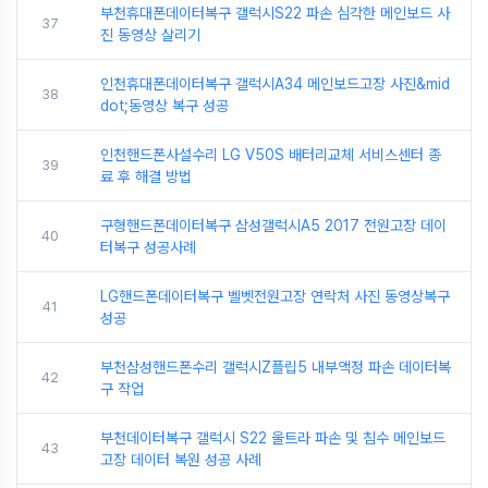
부천휴대폰데이터복구 갤럭시S22 파손 심각한 메인보드 사
37
진 동영상 살리기
인천휴대폰데이터복구 갤럭시A34 메인보드고장 사진&mid
38
dot;동영상 복구 성공
인천핸드폰사설수리 LG V50S 배터리교체 서비스센터 종
39
료 후 해결 방법
구형핸드폰데이터복구 삼성갤럭시A5 2017 전원고장 데이
40
터복구 성공사례
LG핸드폰데이터복구 벨벳전원고장 연락처 사진 동영상복구
41
성공
부천삼성핸드폰수리 갤럭시Z플립5 내부액정 파손 데이터복
42
구 작업
부천데이터복구 갤럭시 S22 울트라 파손 및 침수 메인보드
43
고장 데이터 복원 성공 사례