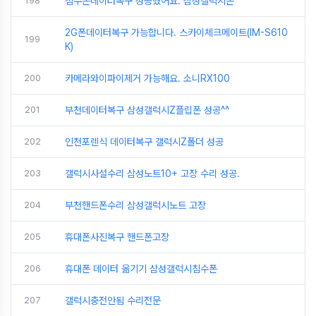
198
침수폰데이터복구 성공했어요. 삼성갤럭시폰
2G폰데이터복구 가능합니다. 스카이체크메이트(IM-S610
199
K)
200
카메라와이파이제거 가능해요. 소니RX100
201
부천데이터복구 삼성갤럭시Z플립폰 성공^^
202
인천포렌식 데이터복구 갤럭시Z폴더 성공
203
갤럭시사설수리 삼성노트10+ 고장 수리 성공.
204
부천핸드폰수리 삼성갤럭시노트 고장
205
휴대폰사진복구 핸드폰고장
206
휴대폰 데이터 옮기기 삼성갤럭시침수폰
207
갤럭시충전안됨 수리전문