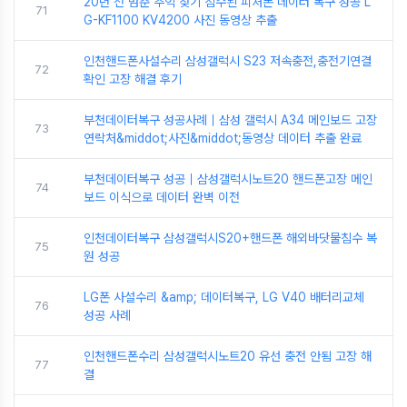
20년 전 멈춘 추억 찾기 침수된 피처폰 데이터 복구 성공 L
71
G-KF1100 KV4200 사진 동영상 추출
인천핸드폰사설수리 삼성갤럭시 S23 저속충전,충전기연결
72
확인 고장 해결 후기
부천데이터복구 성공사례｜삼성 갤럭시 A34 메인보드 고장
73
연락처&middot;사진&middot;동영상 데이터 추출 완료
부천데이터복구 성공｜삼성갤럭시노트20 핸드폰고장 메인
74
보드 이식으로 데이터 완벽 이전
인천데이터복구 삼성갤럭시S20+핸드폰 해외바닷물침수 복
75
원 성공
LG폰 사설수리 &amp; 데이터복구, LG V40 배터리교체
76
성공 사례
인천핸드폰수리 삼성갤럭시노트20 유선 충전 안됨 고장 해
77
결