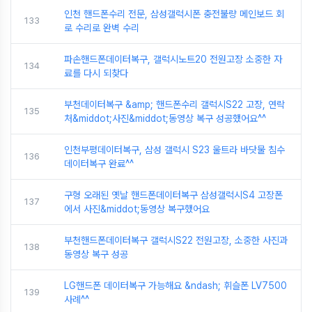
인천 핸드폰수리 전문, 삼성갤럭시폰 충전불량 메인보드 회
133
로 수리로 완벽 수리
파손핸드폰데이터복구, 갤럭시노트20 전원고장 소중한 자
134
료를 다시 되찾다
부천데이터복구 &amp; 핸드폰수리 갤럭시S22 고장, 연락
135
처&middot;사진&middot;동영상 복구 성공했어요^^
인천부평데이터복구, 삼성 갤럭시 S23 울트라 바닷물 침수
136
데이터복구 완료^^
구형 오래된 옛날 핸드폰데이터복구 삼성갤럭시S4 고장폰
137
에서 사진&middot;동영상 복구했어요
부천핸드폰데이터복구 갤럭시S22 전원고장, 소중한 사진과
138
동영상 복구 성공
LG핸드폰 데이터복구 가능해요 &ndash; 휘슬폰 LV7500
139
사례^^