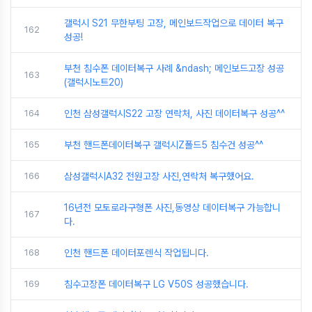
갤럭시 S21 무한부팅 고장, 메인보드작업으로 데이터 복구
162
성공!
부천 침수폰 데이터복구 사례 &ndash; 메인보드고장 성공
163
(갤럭시노트20)
164
인천 삼성갤럭시S22 고장 연락처, 사진 데이터복구 성공^^
165
부천 핸드폰데이터복구 갤럭시Z폴드5 침수건 성공^^
166
삼성갤럭시A32 전원고장 사진,연락처 복구했어요.
16년전 모토로라구형폰 사진,동영상 데이터복구 가능합니
167
다.
168
인천 핸드폰 데이터포렌식 작업됩니다.
169
침수고장폰 데이터복구 LG V50S 성공했습니다.