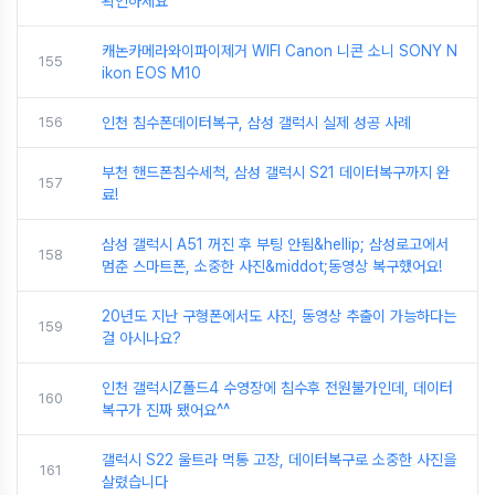
확인하세요
캐논카메라와이파이제거 WIFI Canon 니콘 소니 SONY N
155
ikon EOS M10
156
인천 침수폰데이터복구, 삼성 갤럭시 실제 성공 사례
부천 핸드폰침수세척, 삼성 갤럭시 S21 데이터복구까지 완
157
료!
삼성 갤럭시 A51 꺼진 후 부팅 안됨&hellip; 삼성로고에서
158
멈춘 스마트폰, 소중한 사진&middot;동영상 복구했어요!
20년도 지난 구형폰에서도 사진, 동영상 추출이 가능하다는
159
걸 아시나요?
인천 갤럭시Z폴드4 수영장에 침수후 전원불가인데, 데이터
160
복구가 진짜 됐어요^^
갤럭시 S22 울트라 먹통 고장, 데이터복구로 소중한 사진을
161
살렸습니다