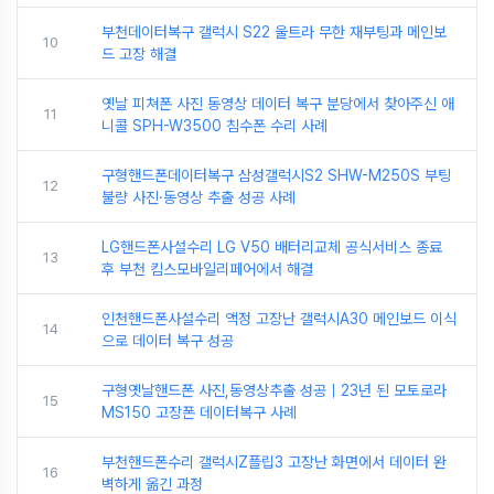
부천데이터복구 갤럭시 S22 울트라 무한 재부팅과 메인보
10
드 고장 해결
옛날 피쳐폰 사진 동영상 데이터 복구 분당에서 찾아주신 애
11
니콜 SPH-W3500 침수폰 수리 사례
구형핸드폰데이터복구 삼성갤럭시S2 SHW-M250S 부팅
12
불량 사진·동영상 추출 성공 사례
LG핸드폰사설수리 LG V50 배터리교체 공식서비스 종료
13
후 부천 킴스모바일리페어에서 해결
인천핸드폰사설수리 액정 고장난 갤럭시A30 메인보드 이식
14
으로 데이터 복구 성공
구형옛날핸드폰 사진,동영상추출 성공｜23년 된 모토로라
15
MS150 고장폰 데이터복구 사례
부천핸드폰수리 갤럭시Z플립3 고장난 화면에서 데이터 완
16
벽하게 옮긴 과정