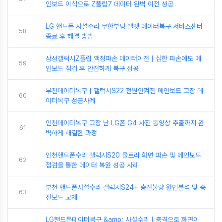
인보드 이식으로 Z플립7 데이터 완벽 이전 성공
LG 핸드폰 사설수리 무한부팅 벨벳 데이터복구 서비스센터
58
종료 후 해결 방법
삼성갤럭시Z플립 액정파손 데이터이전｜심한 파손에도 메
59
인보드 점검 후 안전하게 복구 성공
부천데이터복구｜갤럭시S22 전원안켜짐 메인보드 고장 데
60
이터복구 성공사례
인천데이터복구 고장 난 LG폰 G4 사진 동영상 추출까지 완
61
벽하게 해결한 과정
인천핸드폰수리 갤럭시S20 울트라 화면 파손 및 메인보드
62
점검을 통한 데이터 복원 성공 사례
부천 핸드폰사설수리 갤럭시S24+ 충전불량 원인분석 및 충
63
전보드 교체
LG핸드폰데이터복구 &amp; 사설수리｜충격으로 화면이