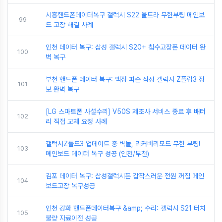
시흥핸드폰데이터복구 갤럭시 S22 울트라 무한부팅 메인보
99
드 고장 해결 사례
인천 데이터 복구: 삼성 갤럭시 S20+ 침수고장폰 데이터 완
100
벽 복구
부천 핸드폰 데이터 복구: 액정 파손 삼성 갤럭시 Z플립3 정
101
보 완벽 복구
[LG 스마트폰 사설수리] V50S 제조사 서비스 종료 후 배터
102
리 직접 교체 요청 사례
갤럭시Z폴드3 업데이트 중 벽돌, 리커버리모드 무한 부팅!
103
메인보드 데이터 복구 성공 (인천/부천)
김포 데이터 복구: 삼성갤럭시폰 갑작스러운 전원 꺼짐 메인
104
보드고장 복구성공
인천 강화 핸드폰데이터복구 &amp; 수리: 갤럭시 S21 터치
105
불량 자료이전 성공