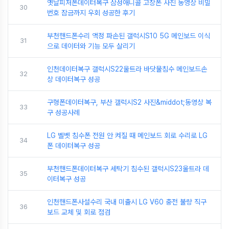
옛날피처폰데이터복구 삼성애니콜 고장폰 사진 동영상 비밀
30
번호 잠금까지 우회 성공한 후기
부천핸드폰수리 액정 파손된 갤럭시S10 5G 메인보드 이식
31
으로 데이터와 기능 모두 살리기
인천데이터복구 갤럭시S22울트라 바닷물침수 메인보드손
32
상 데이터복구 성공
구형폰데이터복구, 부산 갤럭시S2 사진&middot;동영상 복
33
구 성공사례
LG 벨벳 침수폰 전원 안 켜질 때 메인보드 회로 수리로 LG
34
폰 데이터복구 성공
부천핸드폰데이터복구 세탁기 침수된 갤럭시S23울트라 데
35
이터복구 성공
인천핸드폰사설수리 국내 미출시 LG V60 충전 불량 직구
36
보드 교체 및 회로 점검