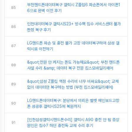
부천핸드폰데이터복구 갤럭시 Z플립6 파손폰에서 아이폰1
85
6으로 완벽 이전 후기
인천데이터복구 갤럭시S23+ 방수팩 침수 서비스센터 불가
86
판정 복구 후기
LG핸드폰 파손 및 충전 불가 고장 데이터복구하여 삼성 갤
87
럭시로 이전하기
&quot;전원 안 켜지는 폰도 가능해요&quot; 부천 핸드폰
88
사설 수리 &amp; 데이터 복구 전문 킴스모바일리페어
&quot;삼성 Z플립 액정 수리비 너무 비싸요&quot; 교체
89
없이 데이터만 복구하는 방법 (부천 킴스모바일리페어)
LG핸드폰데이터복구: 분당에서 의뢰온 벨벳 메인보드고장
90
폰 성공후 갤럭시S25에 복원까지
[인천삼성갤럭시핸드폰수리] 갤럭시 A90 충전 안 됨 증상
91
원인은 침수? 하단 충전독 교체 수리 후기