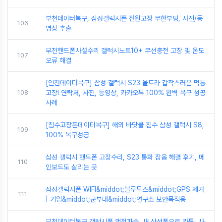
부천데이터복구, 삼성갤럭시폰 전원고장 무한부팅, 사진/동
106
영상 추출
부천핸드폰사설수리 갤럭시노트10+ 무선충전 고장 및 온도
107
오류 해결
[인천데이터복구] 삼성 갤럭시 S23 울트라 갑작스러운 먹통
108
고장! 연락처, 사진, 동영상, 카카오톡 100% 완벽 복구 성공
사례
[침수고장폰데이터복구] 해외 바닷물 침수 삼성 갤럭시 S8,
109
100% 복구성공
삼성 갤럭시 핸드폰 고장수리, S23 통화 잡음 해결 후기, 메
110
인보드도 살리는 곳
삼성갤럭시폰 WIFI&middot;블루투스&middot;GPS 제거
111
| 기업&middot;군부대&middot;연구소 보안목적용
부천데이터복구 갤럭시폰 액정파손, 새 삼성폰으로 카톡, 사