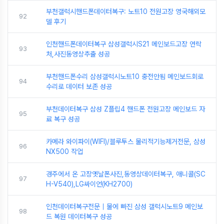
부천갤럭시핸드폰데이터복구: 노트10 전원고장 영국해외모
92
델 후기
인천핸드폰데이터복구 삼성갤럭시S21 메인보드고장 연락
93
처,사진동영상추출 성공
부천핸드폰수리 삼성갤럭시노트10 충전안됨 메인보드회로
94
수리로 데이터 보존 성공
부천데이터복구 삼성 Z플립4 핸드폰 전원고장 메인보드 자
95
료 복구 성공
카메라 와이파이(WIFI)/블루투스 물리적기능제거전문, 삼성
96
NX500 작업
경주에서 온 고장옛날폰사진,동영상데이터복구, 애니콜(SC
97
H-V540),LG싸이언(KH2700)
인천데이터복구전문｜물에 빠진 삼성 갤럭시노트9 메인보
98
드 복원 데이터복구 성공