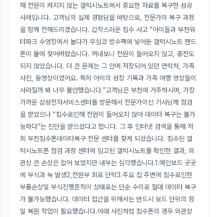
해 전원이 켜지지 않는 갤럭시노트에서 중요한 자료를 복구한 성공
사례입니다. 고객님의 실제 경험담을 바탕으로, 전문가의 복구 과정
을 함께 전해드리겠습니다. 갑작스러운 침수 사고 “아이들과 부천워
터파크 수영장에서 놀다가 무심코 방수팩에 넣어둔 갤럭시노트 핸드
폰이 물에 젖어버렸습니다. 꺼내보니 전원이 들어오지 않고, 충전도
되지 않았습니다. 더 큰 문제는 그 안에 저장되어 있던 연락처, 가족
사진, 동영상이었어요. 특히 아이의 성장 기록과 가족 여행 영상들이
사라질까 봐 너무 불안했습니다.”고객님은 부천에 거주하시며, 가장
가까운 삼성전자서비스센터를 방문해서 전문가이신 기사님께 점검
을 받았으나 “침수로인해 전원이 들어오지 않아 데이터 복구는 불가
능하다”는 진단을 받으셨다고 합니다. 그 후 인터넷 검색을 통해 저
희 부천침수폰데이터복구 전문 센터를 찾게 되셨습니다. 침수된 갤
럭시노트폰 점검 과정 센터에 입고된 갤럭시노트를 확인한 결과, 외
관상 큰 손상은 없어 보였지만 내부는 심각했습니다.1.메인보드 곳곳
에 부식과 녹 발생2,전원부 회로 단락3.주요 칩 주변에 침수로인한
부품손상및 부식진행흔적이 상태로는 단순 수리로 절대 데이터 복구
가 불가능했습니다. 데이터 접근을 위해서는 반드시 보드 단위의 정
밀 복원 작업이 필요했습니다.아래 사진처럼 침수폰의 경우 외관상