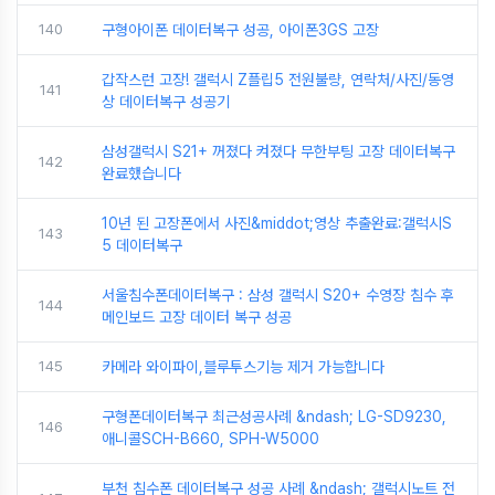
140
구형아이폰 데이터복구 성공, 아이폰3GS 고장
갑작스런 고장! 갤럭시 Z플립5 전원불량, 연락처/사진/동영
141
상 데이터복구 성공기
삼성갤럭시 S21+ 꺼졌다 켜졌다 무한부팅 고장 데이터복구
142
완료했습니다
10년 된 고장폰에서 사진&middot;영상 추출완료:갤럭시S
143
5 데이터복구
서울침수폰데이터복구 : 삼성 갤럭시 S20+ 수영장 침수 후
144
메인보드 고장 데이터 복구 성공
145
카메라 와이파이,블루투스기능 제거 가능합니다
구형폰데이터복구 최근성공사례 &ndash; LG-SD9230,
146
애니콜SCH-B660, SPH-W5000
부천 침수폰 데이터복구 성공 사례 &ndash; 갤럭시노트 전