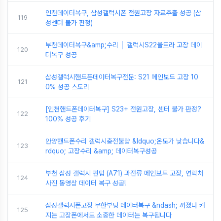
인천데이터복구, 삼성갤럭시폰 전원고장 자료추출 성공 (삼
119
성센터 불가 판정)
부천데이터복구&amp;수리 │ 갤럭시S22울트라 고장 데이
120
터복구 성공
삼성갤럭시핸드폰데이터복구전문: S21 메인보드 고장 10
121
0% 성공 스토리
[인천핸드폰데이터복구] S23+ 전원고장, 센터 불가 판정?
122
100% 성공 후기
안양핸드폰수리 갤럭시충전불량 &ldquo;온도가 낮습니다&
123
rdquo; 고장수리 &amp; 데이터복구성공
부천 삼성 갤럭시 퀀텀 (A71) 과전류 메인보드 고장, 연락처
124
사진 동영상 데이터 복구 성공!
삼성갤럭시폰고장 무한부팅 데이터복구 &ndash; 꺼졌다 켜
125
지는 고장폰에서도 소중한 데이터는 복구됩니다