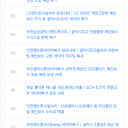
초점 흐림 해결 후기
LG핸드폰사설수리 성공사례｜LG V50S 액정고장폰 메인
51
보드 이식 후 갤럭시노트10 데이터 복구
부천삼성갤럭시핸드폰수리｜갤럭시S22 전원불량 메인보드
52
이식으로 완벽 복구
인천핸드폰데이터복구 성공사례｜갤럭시S23울트라 무한부
53
팅 메인보드 고장 데이터 100% 복구
부천갤럭시폰데이터복구 심하게 파손된 S23플러스 메인보
54
드 회로 복원 성공 사례
옛날 폴더폰 애니콜 사진,동영상추출｜SCH-E370 전원고
55
장 데이터복구 성공 사례
인천핸드폰사설수리 : 삼성갤럭시 삼성페이 및 무선충전 안
56
됨 메인보드 수리로 해결
부천핸드폰수리&amp;데이터복구｜갤럭시 Z플립6 파손 메
57