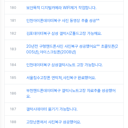
180
보안목적 디지털카메라 WIFI제거 작업합니다.
181
인천아이폰데이터복구 사진 동영상 추출 성공^^
182
김포데이터복구 삼성 갤럭시Z폴드고장 가능해요.
20년전 구형핸드폰사진 사진복구 성공했어요^^ 초콜릿폰(2
183
005년),아이스크림폰(2008년)
184
인천데이터복구 삼성갤럭시노트 고장 가능합니다.
185
서울침수고장폰 연락처,사진복구 완료했어요.
부천핸드폰데이터복구 갤럭시노트고장 자료추출 성공했어
186
요.
187
갤럭시데이터 옮기기 가능합니다.
188
고장난폰에서 사진복구 성공했어요.