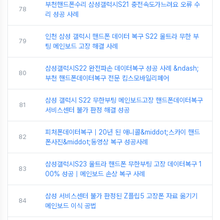
부천핸드폰수리 삼성갤럭시S21 충전속도가느려요 오류 수
78
리 성공 사례
인천 삼성 갤럭시 핸드폰 데이터 복구 S22 울트라 무한 부
79
팅 메인보드 고장 해결 사례
삼성갤럭시S22 완전파손 데이터복구 성공 사례 &ndash;
80
부천 핸드폰데이터복구 전문 킴스모바일리페어
삼성 갤럭시 S22 무한부팅 메인보드고장 핸드폰데이터복구
81
서비스센터 불가 판정 해결 성공
피처폰데이터복구｜20년 된 애니콜&middot;스카이 핸드
82
폰사진&middot;동영상 복구 성공사례
삼성갤럭시S23 울트라 핸드폰 무한부팅 고장 데이터복구 1
83
00% 성공｜메인보드 손상 복구 사례
삼성 서비스센터 불가 판정된 Z플립5 고장폰 자료 옮기기
84
메인보드 이식 공법