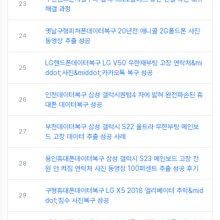
23
해결 과정
옛날구형피쳐폰데이터복구 20년전 애니콜 2G폴드폰 사진
24
동영상 추출 성공
LG핸드폰데이터복구 LG V50 무한재부팅 고장 연락처&mi
25
ddot;사진&middot;카카오톡 복구 성공
인천데이터복구 삼성 갤럭시퀀텀4 차에 밟혀 완전파손된 휴
26
대폰 데이터복구 성공
부천데이터복구 삼성 갤럭시 S22 울트라 무한부팅 메인보
27
드 고장 데이터 추출 성공 사례
용인휴대폰데이터복구 삼성 갤럭시 S23 메인보드 고장 전
28
원 안 켜짐 연락처 사진 동영상 100퍼센트 추출 성공 후기
구형휴대폰데이터복구 LG X5 2018 엘리베이터 추락&mid
29
dot;침수 사진복구 성공