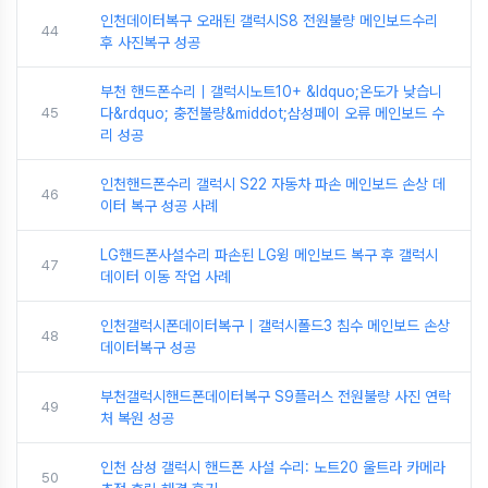
인천데이터복구 오래된 갤럭시S8 전원불량 메인보드수리
44
후 사진복구 성공
부천 핸드폰수리｜갤럭시노트10+ &ldquo;온도가 낮습니
45
다&rdquo; 충전불량&middot;삼성페이 오류 메인보드 수
리 성공
인천핸드폰수리 갤럭시 S22 자동차 파손 메인보드 손상 데
46
이터 복구 성공 사례
LG핸드폰사설수리 파손된 LG윙 메인보드 복구 후 갤럭시
47
데이터 이동 작업 사례
인천갤럭시폰데이터복구｜갤럭시폴드3 침수 메인보드 손상
48
데이터복구 성공
부천갤럭시핸드폰데이터복구 S9플러스 전원불량 사진 연락
49
처 복원 성공
인천 삼성 갤럭시 핸드폰 사설 수리: 노트20 울트라 카메라
50