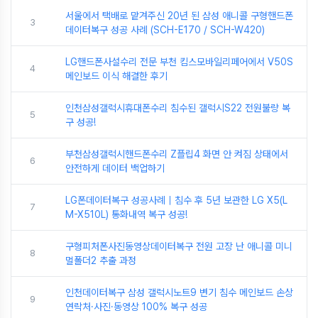
서울에서 택배로 맡겨주신 20년 된 삼성 애니콜 구형핸드폰
3
데이터복구 성공 사례 (SCH-E170 / SCH-W420)
LG핸드폰사설수리 전문 부천 킴스모바일리페어에서 V50S
4
메인보드 이식 해결한 후기
인천삼성갤럭시휴대폰수리 침수된 갤럭시S22 전원불량 복
5
구 성공!
부천삼성갤럭시핸드폰수리 Z플립4 화면 안 켜짐 상태에서
6
안전하게 데이터 백업하기
LG폰데이터복구 성공사례｜침수 후 5년 보관한 LG X5(L
7
M-X510L) 통화내역 복구 성공!
구형피처폰사진동영상데이터복구 전원 고장 난 애니콜 미니
8
멀폴더2 추출 과정
인천데이터복구 삼성 갤럭시노트9 변기 침수 메인보드 손상
9
연락처·사진·동영상 100% 복구 성공