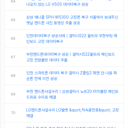
64
나오지 않는 LG V50S 데이터복구 성공
삼성 애니콜 SPH-W5300 고장폰 복구 서울에서 보내주신
65
옛날 핸드폰 사진 동영상 추출 성공
인천데이터복구 성공사례｜갤럭시S22 울트라 무한부팅 메
66
인보드 고장 데이터복구
부천핸드폰데이터복구 성공｜갤럭시S22울트라 메인보드
67
고장 전원불량 데이터 추출
인천 스마트폰 데이터 복구 갤럭시 Z플립2 화면 안 나옴 파
68
손폰 전체 이전 성공
부천 핸드폰사설수리｜삼성갤럭시 노트20 터치불량 메인보
69
드회로 수리로 해결
LG핸드폰사설수리 LG벨벳 &quot;저속충전중&quot; 고장
70
해결