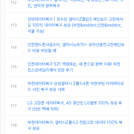
112
진, 연락처 완벽복구
안양데이터복구 | 침수된 갤럭시Z플립5 메인보드 고장에서
113
도 100% 데이터복구 성공 (부천&middot;인천&middot;
서울 가능)
인천핸드폰사설수리, 갤럭시노트10+ 유무선충전고장메인보
114
드 비용 부담될 때
인천데이터복구 S21 액정파손, 새 폰으로 완벽 이동! 부천
115
킴스모바일리페어 방문 후기
부천데이터복구 삼성갤럭시 Z폴드4폰 무한부팅 리커버리모
116
드 사진 복구 성공 사례
LG 고장폰 데이터복구, AS 중단된 LG벨벳 100% 성공 후
117
기 (안산 택배 의뢰)
부천데이터복구, 갤럭시Z폴드3 전원고장 데이터 100% 복
118
구 성공