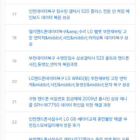
인천데이터복구 침수된 갤럭시 S20 플러스 전원 안 켜짐 메
17
인보드 데이터 복원 성공
엘지핸드폰데이터복구&amp;수리 LG 벨벳 무한재부팅 고
18
장 연락처&middot;사진&middot;카카오톡 데이터복구 성
공
부천데이터복구 수영장침수 삼성갤럭시 S23 울트라 핸드폰
19
사진,동영상,연락처 복원과정
LG핸드폰데이터복구 LG WING(윙) 무한재부팅 고장 연락
20
처&middot;사진&middot;동영상&middot;문자 복구 성공
구형 핸드폰 비밀번호 잠금해제 2009년 출시된 삼성 애니
21
콜 SPH-W7750 데이터 확인을 위한 해결 과정
인천핸드폰사설수리 LG G8 배터리교체 충전불량 해결! 부
22
천킴스모바일리페어 방문 후기
부천핸드폰사설수리 갤럭시S22플러스 충전 연결 확인 오류