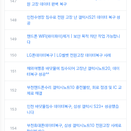
147
원 고장 데이터 완벽 복구
인천수영장 침수로 전원 고장 난 갤럭시S21 데이터 복구 성
148
공
핸드폰 WIFI(와이파이)제거 | 보안 목적 차단 작업 가능합니
149
다
150
LG폰데이터복구 | LG벨벳 전원고장 데이터복구 사례
해외여행중 바닷물에 침수되어 고장난 갤럭시노트20, 데이
151
터복구 성공^^
부천핸드폰수리 갤럭시노트10 충전불량, 회로 점검 및 IC 교
152
체로 해결
인천 바닷물침수 데이터복구, 삼성 갤럭시 S23+ 성공했습
153
니다
부천휴대폰데이터복구, 삼성 갤럭시노트10 전원고장 사례로
154