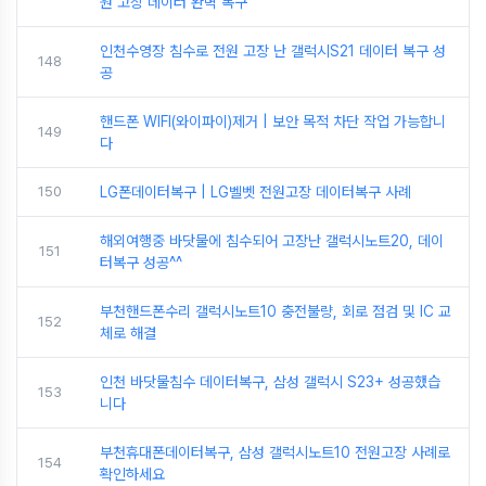
원 고장 데이터 완벽 복구
인천수영장 침수로 전원 고장 난 갤럭시S21 데이터 복구 성
148
공
핸드폰 WIFI(와이파이)제거 | 보안 목적 차단 작업 가능합니
149
다
150
LG폰데이터복구 | LG벨벳 전원고장 데이터복구 사례
해외여행중 바닷물에 침수되어 고장난 갤럭시노트20, 데이
151
터복구 성공^^
부천핸드폰수리 갤럭시노트10 충전불량, 회로 점검 및 IC 교
152
체로 해결
인천 바닷물침수 데이터복구, 삼성 갤럭시 S23+ 성공했습
153
니다
부천휴대폰데이터복구, 삼성 갤럭시노트10 전원고장 사례로
154
확인하세요