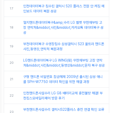
인천데이터복구 침수된 갤럭시 S20 플러스 전원 안 켜짐 메
17
인보드 데이터 복원 성공
엘지핸드폰데이터복구&amp;수리 LG 벨벳 무한재부팅 고
18
장 연락처&middot;사진&middot;카카오톡 데이터복구 성
공
부천데이터복구 수영장침수 삼성갤럭시 S23 울트라 핸드폰
19
사진,동영상,연락처 복원과정
LG핸드폰데이터복구 LG WING(윙) 무한재부팅 고장 연락
20
처&middot;사진&middot;동영상&middot;문자 복구 성공
구형 핸드폰 비밀번호 잠금해제 2009년 출시된 삼성 애니
21
콜 SPH-W7750 데이터 확인을 위한 해결 과정
인천핸드폰사설수리 LG G8 배터리교체 충전불량 해결! 부
22
천킴스모바일리페어 방문 후기
부천핸드폰사설수리 갤럭시S22플러스 충전 연결 확인 오류
23