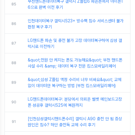
부천핸드폰데이터복구 갤럭시 Z플립6 파손폰에서 아이폰1
85
6으로 완벽 이전 후기
인천데이터복구 갤럭시S23+ 방수팩 침수 서비스센터 불가
86
판정 복구 후기
LG핸드폰 파손 및 충전 불가 고장 데이터복구하여 삼성 갤
87
럭시로 이전하기
&quot;전원 안 켜지는 폰도 가능해요&quot; 부천 핸드폰
88
사설 수리 &amp; 데이터 복구 전문 킴스모바일리페어
&quot;삼성 Z플립 액정 수리비 너무 비싸요&quot; 교체
89
없이 데이터만 복구하는 방법 (부천 킴스모바일리페어)
LG핸드폰데이터복구: 분당에서 의뢰온 벨벳 메인보드고장
90
폰 성공후 갤럭시S25에 복원까지
[인천삼성갤럭시핸드폰수리] 갤럭시 A90 충전 안 됨 증상
91
원인은 침수? 하단 충전독 교체 수리 후기