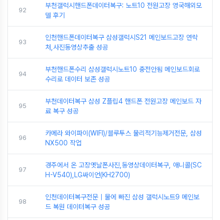
부천갤럭시핸드폰데이터복구: 노트10 전원고장 영국해외모
92
델 후기
인천핸드폰데이터복구 삼성갤럭시S21 메인보드고장 연락
93
처,사진동영상추출 성공
부천핸드폰수리 삼성갤럭시노트10 충전안됨 메인보드회로
94
수리로 데이터 보존 성공
부천데이터복구 삼성 Z플립4 핸드폰 전원고장 메인보드 자
95
료 복구 성공
카메라 와이파이(WIFI)/블루투스 물리적기능제거전문, 삼성
96
NX500 작업
경주에서 온 고장옛날폰사진,동영상데이터복구, 애니콜(SC
97
H-V540),LG싸이언(KH2700)
인천데이터복구전문｜물에 빠진 삼성 갤럭시노트9 메인보
98
드 복원 데이터복구 성공