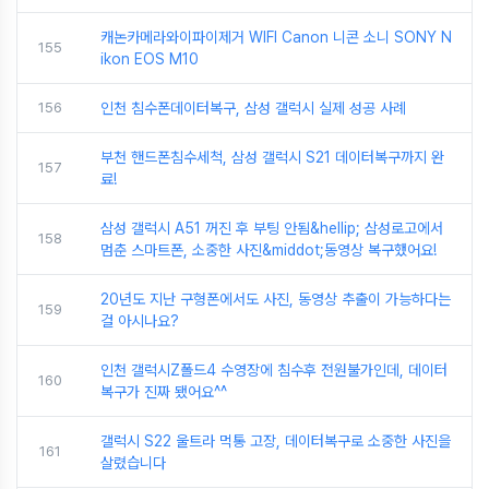
캐논카메라와이파이제거 WIFI Canon 니콘 소니 SONY N
155
ikon EOS M10
156
인천 침수폰데이터복구, 삼성 갤럭시 실제 성공 사례
부천 핸드폰침수세척, 삼성 갤럭시 S21 데이터복구까지 완
157
료!
삼성 갤럭시 A51 꺼진 후 부팅 안됨&hellip; 삼성로고에서
158
멈춘 스마트폰, 소중한 사진&middot;동영상 복구했어요!
20년도 지난 구형폰에서도 사진, 동영상 추출이 가능하다는
159
걸 아시나요?
인천 갤럭시Z폴드4 수영장에 침수후 전원불가인데, 데이터
160
복구가 진짜 됐어요^^
갤럭시 S22 울트라 먹통 고장, 데이터복구로 소중한 사진을
161
살렸습니다