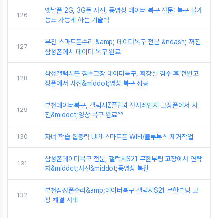
옛날폰 2G, 3G폰 사진, 동영상 데이터 복구 전문: 복구 불가
126
능도 가능케 하는 기술력
부천 스마트폰수리 &amp; 데이터복구 전문 &ndash; 꺼진
127
삼성폰에서 데이터 복구 완료
삼성갤럭시폰 침수고장 데이터복구, 화장실 침수 후 전원고
128
장폰에서 사진&middot;영상 복구 성공
부천데이터복구, 갤럭시Z플립4 전자레인지 고장폰에서 사
129
진&middot;영상 복구 완료^^
130
자녀 학습 집중력 UP! 스마트폰 WIFI/블루투스 제거작업
삼성폰데이터복구 전문, 갤럭시S21 무한부팅 고장에서 연락
131
처&middot;사진&middot;동영상 복원
부천삼성폰수리&amp;데이터복구 갤럭시S21 무한부팅 고
132
장 해결 사례