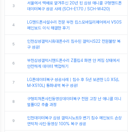
서울에서 택배로 맡겨주신 20년 된 삼성 애니콜 구형핸드폰
3
데이터복구 성공 사례 (SCH-E170 / SCH-W420)
LG핸드폰사설수리 전문 부천 킴스모바일리페어에서 V50S
4
메인보드 이식 해결한 후기
인천삼성갤럭시휴대폰수리 침수된 갤럭시S22 전원불량 복
5
구 성공!
부천삼성갤럭시핸드폰수리 Z플립4 화면 안 켜짐 상태에서
6
안전하게 데이터 백업하기
LG폰데이터복구 성공사례｜침수 후 5년 보관한 LG X5(L
7
M-X510L) 통화내역 복구 성공!
구형피처폰사진동영상데이터복구 전원 고장 난 애니콜 미니
8
멀폴더2 추출 과정
인천데이터복구 삼성 갤럭시노트9 변기 침수 메인보드 손상
9
연락처·사진·동영상 100% 복구 성공