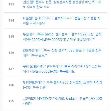
인천 핸드폰수리 전문, 삼성갤럭시폰 충전불량 메인보드 회
133
로 수리로 완벽 수리
파손핸드폰데이터복구, 갤럭시노트20 전원고장 소중한 자
134
료를 다시 되찾다
부천데이터복구 &amp; 핸드폰수리 갤럭시S22 고장, 연락
135
처&middot;사진&middot;동영상 복구 성공했어요^^
인천부평데이터복구, 삼성 갤럭시 S23 울트라 바닷물 침수
136
데이터복구 완료^^
구형 오래된 옛날 핸드폰데이터복구 삼성갤럭시S4 고장폰
137
에서 사진&middot;동영상 복구했어요
부천핸드폰데이터복구 갤럭시S22 전원고장, 소중한 사진과
138
동영상 복구 성공
LG핸드폰 데이터복구 가능해요 &ndash; 휘슬폰 LV7500
139
사례^^