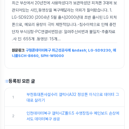
최근 부산에서 20년전에 사용하셨다가 보관하셨던 피처폰 3대에 보
관되어있는 사진,동영상을 복구해달라는 의뢰가 들어왔습니다. 1.
LG-SD9230 (2004년 5월 출시)2000년대 초반 출시된 LG 피처
폰으로, 메모리 용량이 극히 제한적입니다.-침수이력으로 인해 충전
단자 부식심함-PC연결비번잠금: 알려주신비번과 불일치-추출자료
.사 진: 655개 .동영상: 15개
...
원문링크
구형폰데이터복구 최근성공사례 &ndash; LG-SD9230, 애
니콜SCH-B660, SPH-W5000
등록된 모든 글
부천휴대폰사설수리 갤럭시A32 정상폰 이식으로 데이터 그
1
대로 살리기
인천데이터복구 갤럭시Z폴드5 수영장침수 메인보드 손상에
2
서도 데이터복구 성공