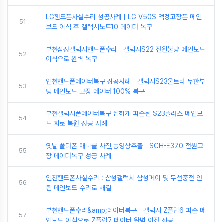
LG핸드폰사설수리 성공사례｜LG V50S 액정고장폰 메인
51
보드 이식 후 갤럭시노트10 데이터 복구
부천삼성갤럭시핸드폰수리｜갤럭시S22 전원불량 메인보드
52
이식으로 완벽 복구
인천핸드폰데이터복구 성공사례｜갤럭시S23울트라 무한부
53
팅 메인보드 고장 데이터 100% 복구
부천갤럭시폰데이터복구 심하게 파손된 S23플러스 메인보
54
드 회로 복원 성공 사례
옛날 폴더폰 애니콜 사진,동영상추출｜SCH-E370 전원고
55
장 데이터복구 성공 사례
인천핸드폰사설수리 : 삼성갤럭시 삼성페이 및 무선충전 안
56
됨 메인보드 수리로 해결
부천핸드폰수리&amp;데이터복구｜갤럭시 Z플립6 파손 메
57
인보드 이식으로 Z플립7 데이터 완벽 이전 성공