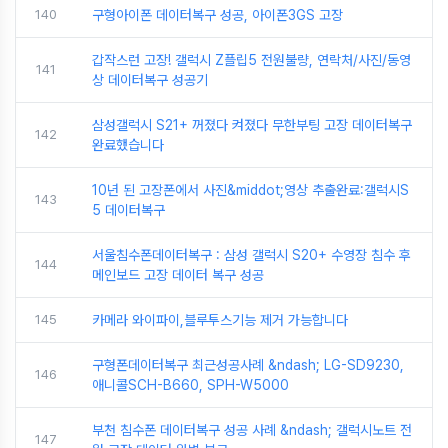
140
구형아이폰 데이터복구 성공, 아이폰3GS 고장
갑작스런 고장! 갤럭시 Z플립5 전원불량, 연락처/사진/동영
141
상 데이터복구 성공기
삼성갤럭시 S21+ 꺼졌다 켜졌다 무한부팅 고장 데이터복구
142
완료했습니다
10년 된 고장폰에서 사진&middot;영상 추출완료:갤럭시S
143
5 데이터복구
서울침수폰데이터복구 : 삼성 갤럭시 S20+ 수영장 침수 후
144
메인보드 고장 데이터 복구 성공
145
카메라 와이파이,블루투스기능 제거 가능합니다
구형폰데이터복구 최근성공사례 &ndash; LG-SD9230,
146
애니콜SCH-B660, SPH-W5000
부천 침수폰 데이터복구 성공 사례 &ndash; 갤럭시노트 전
147