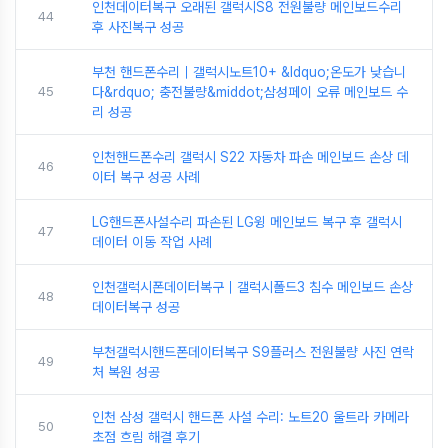
인천데이터복구 오래된 갤럭시S8 전원불량 메인보드수리
44
후 사진복구 성공
부천 핸드폰수리｜갤럭시노트10+ &ldquo;온도가 낮습니
45
다&rdquo; 충전불량&middot;삼성페이 오류 메인보드 수
리 성공
인천핸드폰수리 갤럭시 S22 자동차 파손 메인보드 손상 데
46
이터 복구 성공 사례
LG핸드폰사설수리 파손된 LG윙 메인보드 복구 후 갤럭시
47
데이터 이동 작업 사례
인천갤럭시폰데이터복구｜갤럭시폴드3 침수 메인보드 손상
48
데이터복구 성공
부천갤럭시핸드폰데이터복구 S9플러스 전원불량 사진 연락
49
처 복원 성공
인천 삼성 갤럭시 핸드폰 사설 수리: 노트20 울트라 카메라
50
초점 흐림 해결 후기