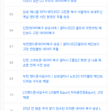
나오지 않는 LG V50S 데이터복구 성공
삼성 애니콜 SPH-W5300 고장폰 복구 서울에서 보내주신
65
옛날 핸드폰 사진 동영상 추출 성공
인천데이터복구 성공사례｜갤럭시S22 울트라 무한부팅 메
66
인보드 고장 데이터복구
부천핸드폰데이터복구 성공｜갤럭시S22울트라 메인보드
67
고장 전원불량 데이터 추출
인천 스마트폰 데이터 복구 갤럭시 Z플립2 화면 안 나옴 파
68
손폰 전체 이전 성공
부천 핸드폰사설수리｜삼성갤럭시 노트20 터치불량 메인보
69
드회로 수리로 해결
LG핸드폰사설수리 LG벨벳 &quot;저속충전중&quot; 고장
70
해결
20년 전 멈춘 추억 찾기 침수된 피처폰 데이터 복구 성공 L
71