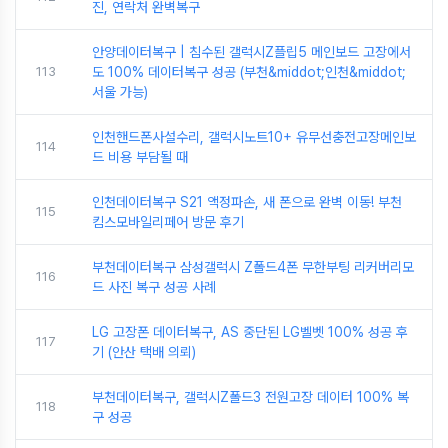
진, 연락처 완벽복구
안양데이터복구 | 침수된 갤럭시Z플립5 메인보드 고장에서
113
도 100% 데이터복구 성공 (부천&middot;인천&middot;
서울 가능)
인천핸드폰사설수리, 갤럭시노트10+ 유무선충전고장메인보
114
드 비용 부담될 때
인천데이터복구 S21 액정파손, 새 폰으로 완벽 이동! 부천
115
킴스모바일리페어 방문 후기
부천데이터복구 삼성갤럭시 Z폴드4폰 무한부팅 리커버리모
116
드 사진 복구 성공 사례
LG 고장폰 데이터복구, AS 중단된 LG벨벳 100% 성공 후
117
기 (안산 택배 의뢰)
부천데이터복구, 갤럭시Z폴드3 전원고장 데이터 100% 복
118
구 성공