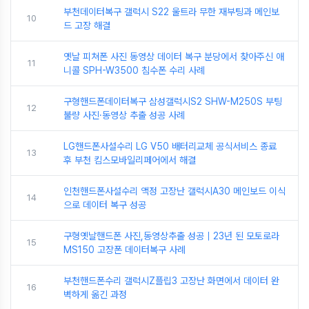
부천데이터복구 갤럭시 S22 울트라 무한 재부팅과 메인보
10
드 고장 해결
옛날 피쳐폰 사진 동영상 데이터 복구 분당에서 찾아주신 애
11
니콜 SPH-W3500 침수폰 수리 사례
구형핸드폰데이터복구 삼성갤럭시S2 SHW-M250S 부팅
12
불량 사진·동영상 추출 성공 사례
LG핸드폰사설수리 LG V50 배터리교체 공식서비스 종료
13
후 부천 킴스모바일리페어에서 해결
인천핸드폰사설수리 액정 고장난 갤럭시A30 메인보드 이식
14
으로 데이터 복구 성공
구형옛날핸드폰 사진,동영상추출 성공｜23년 된 모토로라
15
MS150 고장폰 데이터복구 사례
부천핸드폰수리 갤럭시Z플립3 고장난 화면에서 데이터 완
16
벽하게 옮긴 과정