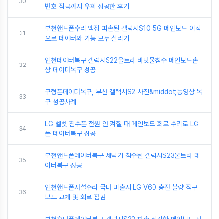
30
번호 잠금까지 우회 성공한 후기
부천핸드폰수리 액정 파손된 갤럭시S10 5G 메인보드 이식
31
으로 데이터와 기능 모두 살리기
인천데이터복구 갤럭시S22울트라 바닷물침수 메인보드손
32
상 데이터복구 성공
구형폰데이터복구, 부산 갤럭시S2 사진&middot;동영상 복
33
구 성공사례
LG 벨벳 침수폰 전원 안 켜질 때 메인보드 회로 수리로 LG
34
폰 데이터복구 성공
부천핸드폰데이터복구 세탁기 침수된 갤럭시S23울트라 데
35
이터복구 성공
인천핸드폰사설수리 국내 미출시 LG V60 충전 불량 직구
36
보드 교체 및 회로 점검
부천휴대폰데이터복구 갤럭시S22 파손 심각한 메인보드 사