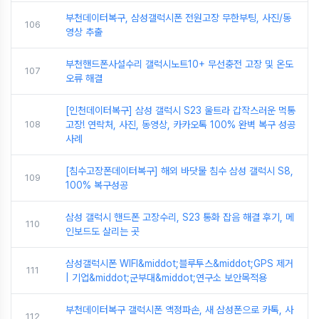
부천데이터복구, 삼성갤럭시폰 전원고장 무한부팅, 사진/동
106
영상 추출
부천핸드폰사설수리 갤럭시노트10+ 무선충전 고장 및 온도
107
오류 해결
[인천데이터복구] 삼성 갤럭시 S23 울트라 갑작스러운 먹통
108
고장! 연락처, 사진, 동영상, 카카오톡 100% 완벽 복구 성공
사례
[침수고장폰데이터복구] 해외 바닷물 침수 삼성 갤럭시 S8,
109
100% 복구성공
삼성 갤럭시 핸드폰 고장수리, S23 통화 잡음 해결 후기, 메
110
인보드도 살리는 곳
삼성갤럭시폰 WIFI&middot;블루투스&middot;GPS 제거
111
| 기업&middot;군부대&middot;연구소 보안목적용
부천데이터복구 갤럭시폰 액정파손, 새 삼성폰으로 카톡, 사
112