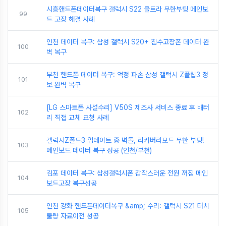
시흥핸드폰데이터복구 갤럭시 S22 울트라 무한부팅 메인보
99
드 고장 해결 사례
인천 데이터 복구: 삼성 갤럭시 S20+ 침수고장폰 데이터 완
100
벽 복구
부천 핸드폰 데이터 복구: 액정 파손 삼성 갤럭시 Z플립3 정
101
보 완벽 복구
[LG 스마트폰 사설수리] V50S 제조사 서비스 종료 후 배터
102
리 직접 교체 요청 사례
갤럭시Z폴드3 업데이트 중 벽돌, 리커버리모드 무한 부팅!
103
메인보드 데이터 복구 성공 (인천/부천)
김포 데이터 복구: 삼성갤럭시폰 갑작스러운 전원 꺼짐 메인
104
보드고장 복구성공
인천 강화 핸드폰데이터복구 &amp; 수리: 갤럭시 S21 터치
105
불량 자료이전 성공