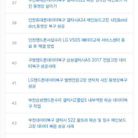
37
진 동영상 살리기
인천휴대폰데이터복구 갤럭시A34 메인보드고장 사진&mid
38
dot;동영상 복구 성공
인천핸드폰사설수리 LG V50S 배터리교체 서비스센터 종
39
료 후 해결 방법
구형핸드폰데이터복구 삼성갤럭시A5 2017 전원고장 데이
40
터복구 성공사례
LG핸드폰데이터복구 벨벳전원고장 연락처 사진 동영상복구
41
성공
부천삼성핸드폰수리 갤럭시Z플립5 내부액정 파손 데이터복
42
구 작업
부천데이터복구 갤럭시 S22 울트라 파손 및 침수 메인보드
43
고장 데이터 복원 성공 사례