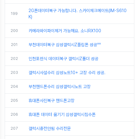
2G폰데이터복구 가능합니다. 스카이체크메이트(IM-S610
199
K)
200
카메라와이파이제거 가능해요. 소니RX100
201
부천데이터복구 삼성갤럭시Z플립폰 성공^^
202
인천포렌식 데이터복구 갤럭시Z폴더 성공
203
갤럭시사설수리 삼성노트10+ 고장 수리 성공.
204
부천핸드폰수리 삼성갤럭시노트 고장
205
휴대폰사진복구 핸드폰고장
206
휴대폰 데이터 옮기기 삼성갤럭시침수폰
207
갤럭시충전안됨 수리전문