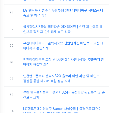
LG 핸드폰 사설수리 무한부팅 벨벳 데이터복구 서비스센터
58
종료 후 해결 방법
삼성갤럭시Z플립 액정파손 데이터이전｜심한 파손에도 메
59
인보드 점검 후 안전하게 복구 성공
부천데이터복구｜갤럭시S22 전원안켜짐 메인보드 고장 데
60
이터복구 성공사례
인천데이터복구 고장 난 LG폰 G4 사진 동영상 추출까지 완
61
벽하게 해결한 과정
인천핸드폰수리 갤럭시S20 울트라 화면 파손 및 메인보드
62
점검을 통한 데이터 복원 성공 사례
부천 핸드폰사설수리 갤럭시S24+ 충전불량 원인분석 및 충
63
전보드 교체
LG핸드폰데이터복구 &amp; 사설수리｜충격으로 화면이
64