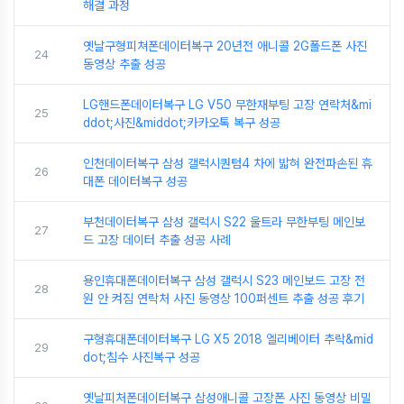
해결 과정
옛날구형피쳐폰데이터복구 20년전 애니콜 2G폴드폰 사진
24
동영상 추출 성공
LG핸드폰데이터복구 LG V50 무한재부팅 고장 연락처&mi
25
ddot;사진&middot;카카오톡 복구 성공
인천데이터복구 삼성 갤럭시퀀텀4 차에 밟혀 완전파손된 휴
26
대폰 데이터복구 성공
부천데이터복구 삼성 갤럭시 S22 울트라 무한부팅 메인보
27
드 고장 데이터 추출 성공 사례
용인휴대폰데이터복구 삼성 갤럭시 S23 메인보드 고장 전
28
원 안 켜짐 연락처 사진 동영상 100퍼센트 추출 성공 후기
구형휴대폰데이터복구 LG X5 2018 엘리베이터 추락&mid
29
dot;침수 사진복구 성공
옛날피처폰데이터복구 삼성애니콜 고장폰 사진 동영상 비밀