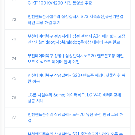
G-KF1100 KV4200 사진 동영상 추출
인천핸드폰사설수리 삼성갤럭시 S23 저속충전,충전기연결
72
확인 고장 해결 후기
부천데이터복구 성공사례｜삼성 갤럭시 A34 메인보드 고장
73
연락처&middot;사진&middot;동영상 데이터 추출 완료
부천데이터복구 성공｜삼성갤럭시노트20 핸드폰고장 메인
74
보드 이식으로 데이터 완벽 이전
인천데이터복구 삼성갤럭시S20+핸드폰 해외바닷물침수 복
75
원 성공
LG폰 사설수리 &amp; 데이터복구, LG V40 배터리교체
76
성공 사례
인천핸드폰수리 삼성갤럭시노트20 유선 충전 안됨 고장 해
77
결
부천핸드폰수리 삼성갤럭시S21 충전속도가느려요 오류 수