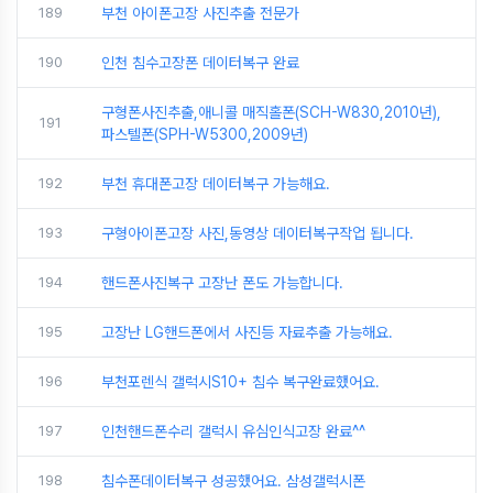
189
부천 아이폰고장 사진추출 전문가
190
인천 침수고장폰 데이터복구 완료
구형폰사진추출,애니콜 매직홀폰(SCH-W830,2010년),
191
파스텔폰(SPH-W5300,2009년)
192
부천 휴대폰고장 데이터복구 가능해요.
193
구형아이폰고장 사진,동영상 데이터복구작업 됩니다.
194
핸드폰사진복구 고장난 폰도 가능합니다.
195
고장난 LG핸드폰에서 사진등 자료추출 가능해요.
196
부천포렌식 갤럭시S10+ 침수 복구완료했어요.
197
인천핸드폰수리 갤럭시 유심인식고장 완료^^
198
침수폰데이터복구 성공했어요. 삼성갤럭시폰