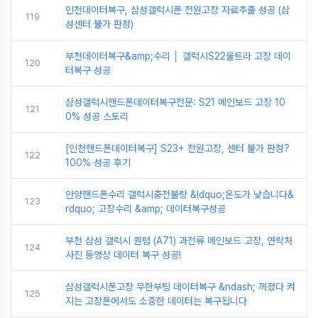
인천데이터복구, 삼성갤럭시폰 전원고장 자료추출 성공 (삼
119
성센터 불가 판정)
부천데이터복구&amp;수리 │ 갤럭시S22울트라 고장 데이
120
터복구 성공
삼성갤럭시핸드폰데이터복구전문: S21 메인보드 고장 10
121
0% 성공 스토리
[인천핸드폰데이터복구] S23+ 전원고장, 센터 불가 판정?
122
100% 성공 후기
안양핸드폰수리 갤럭시충전불량 &ldquo;온도가 낮습니다&
123
rdquo; 고장수리 &amp; 데이터복구성공
부천 삼성 갤럭시 퀀텀 (A71) 과전류 메인보드 고장, 연락처
124
사진 동영상 데이터 복구 성공!
삼성갤럭시폰고장 무한부팅 데이터복구 &ndash; 꺼졌다 켜
125
지는 고장폰에서도 소중한 데이터는 복구됩니다