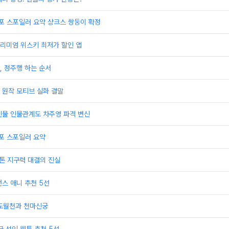
스포 스포일러 요약 샹크스 쌍둥이 확정
리미엄 위스키 최저가 할인 앱
, 정주행 하는 순서
 원작 모티브 실화 결말
인물 인물관계도 차주영 파격 변신
스포 스포일러 요약
라톤 지구력 대결의 진실
스 애니 추천 5선
 도월천과 천마신궁