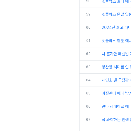
58
넷플릭스 호러 애니
59
넷플릭스 완결 일본
60
2024년 최고 애
61
넷플릭스 웹툰 애니
62
나 혼자만 레벨업 
63
양산형 시대를 연 &
64
체인소 맨 극장판 
65
비질랜티 애니 방
66
란마 리메이크 애니
67
꼭 봐야하는 인생 만