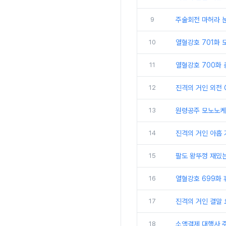
9
주술회전 마허라 눈
10
열혈강호 701화 
11
열혈강호 700화 충
12
진격의 거인 외전 
13
원령공주 모노노케
14
진격의 거인 아홉 
15
팔도 왕뚜껑 재밌는
16
열혈강호 699화 
17
진격의 거인 결말 
18
소액결제 대행사 