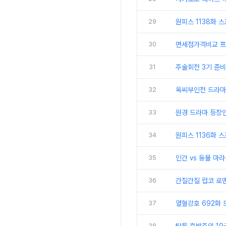
29
원피스 1138화 
30
면세점가격비교 프
31
주술회전 3기 준비
32
옥씨부인전 드라마
33
원경 드라마 등장
34
원피스 1136화 
35
인간 vs 동물 마
36
간질간질 럽코 로맨
37
열혈강호 692화
38