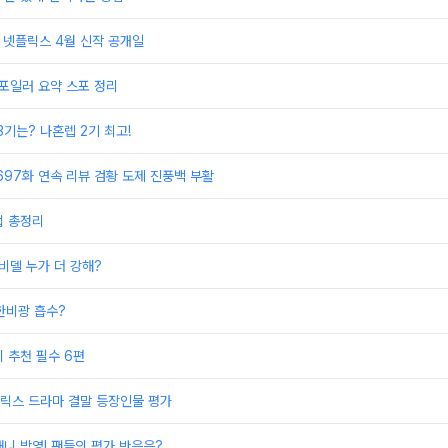
2 넷플릭스 4월 신작 공개일
스포일러 요약 스포 정리
3기는? 나혼렙 2기 최고!
697화 연속 리뷰 검황 도제 진풍백 부활
법 총정리
 비델 누가 더 강해?
한비광 흡수?
 추천 필수 6편
릭스 드라마 결말 등장인물 평가
니 방영! 팬들의 평가 반응은?