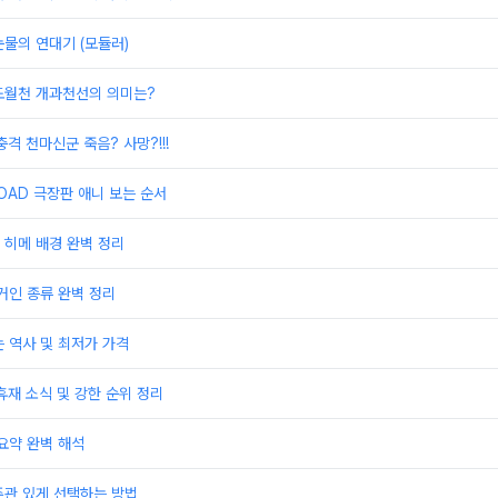
물의 연대기 (모듈러)
도월천 개과천선의 의미는?
격 천마신군 죽음? 사망?!!!
OAD 극장판 애니 보는 순서
 히메 배경 완벽 정리
거인 종류 완벽 정리
 역사 및 최저가 가격
휴재 소식 및 강한 순위 정리
요약 완벽 해석
주관 있게 선택하는 방법