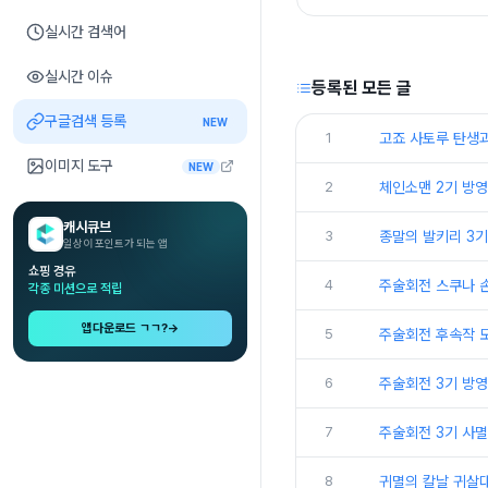
실시간 검색어
실시간 이슈
등록된 모든 글
구글검색 등록
NEW
1
고죠 사토루 탄생
이미지 도구
NEW
2
​체인소맨 2기 방영
캐시큐브
3
종말의 발키리 3기
일상이 포인트가 되는 앱
쇼핑 경유
4
주술회전 스쿠나 손
각종 미션으로 적립
앱다운로드 ㄱㄱ?
→
5
주술회전 후속작 
6
주술회전 3기 방영
7
주술회전 3기 사멸
8
귀멸의 칼날 귀살대