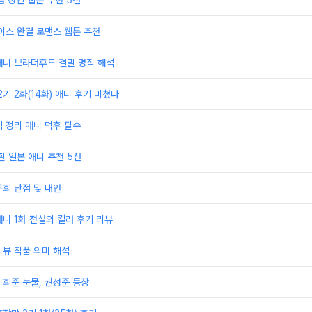
금 성인 웹툰 추천 5선
이스 완결 로맨스 웹툰 추천
애니 브라더후드 결말 명작 해석
기 2화(14화) 애니 후기 미쳤다
 정리 애니 덕후 필수
할 일본 애니 추천 5선
회 단점 및 대안
니 1화 전설의 킬러 후기 리뷰
뷰 작품 의미 해석
희준 눈물, 권성준 등장