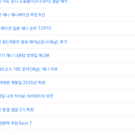
 이토 준지 소용돌이(우즈마키) 결말 해석
 애니 애니메이션 추천 6선
니메이션 일본 애니 순위 TOP10
 &lt;마왕의 딸로 태어났습니다&gt; 후기
2기 애니 나혼렙 방영일 예고편
lt;소드 아트 온라인&gt; 애니 리뷰
레제편 개봉일 2025년 확정
영일 나의 히어로 아카데미아 외전
 완결 결말 2기 확정
화책 추천 Best 7