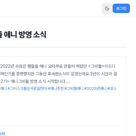
로그인
돌 애니 방영 소식
정 2022년 수많은 팬들을 애니 오타쿠로 만들어 버렸던 <그비돌>이드디
찍으며인기를 증명했지만 그동안 후속편소식이 없었는데요.3년이 시간이 걸
 2기> 애니그비돌 방영 소식 시작합니다.
...
애니 #그비스크돌은사랑을한다 #애니추천 #그비돌애니 #2025년애니 #코스
소식