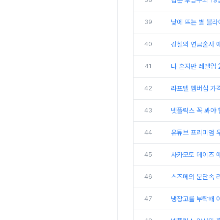
탑툰 후방주의 19
39
낮에 뜨는 별 블라
40
강철의 연금술사 
41
나 혼자만 레벨업 2
42
라프텔 멤버십 가격
43
넷플릭스 꼭 봐야 
44
유튜브 프리미엄 우
45
사카모토 데이즈 애
46
스즈메의 문단속 리
47
냉장고를 부탁해 이