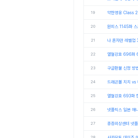
19
약한영웅 Class 
20
원피스 1145화 
21
나 혼자만 레벨업 
22
열혈강호 696화 
23
구글환불 신청 방
24
드래곤볼 치치 vs
25
열혈강호 693화 
26
넷플릭스 일본 애니
27
중증외상센터 넷플
28
사카모토 데이즈 애