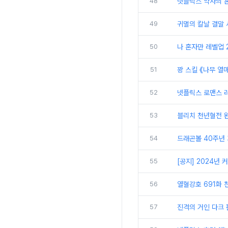
48
넷플릭스 약사의 혼
49
귀멸의 칼날 결말
50
나 혼자만 레벨업 2
51
꽝 스킬 《나무 열
52
넷플릭스 로맨스 러
53
블리치 천년혈전 완
54
드래곤볼 40주년 
55
[공지] 2024년
56
열혈강호 691화 
57
진격의 거인 다크 