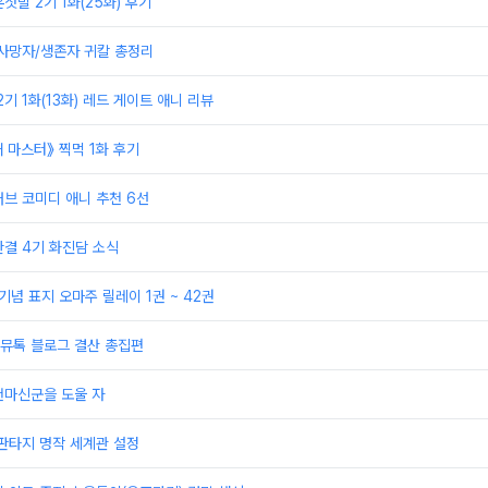
잣말 2기 1화(25화) 후기
 사망자/생존자 귀칼 총정리
기 1화(13화) 레드 게이트 애니 리뷰
매 마스터》 찍먹 1화 후기
브 코미디 애니 추천 6선
결 4기 화진담 소식
기념 표지 오마주 릴레이 1권 ~ 42권
 커뮤톡 블로그 결산 총집편
천마신군을 도울 자
판타지 명작 세계관 설정