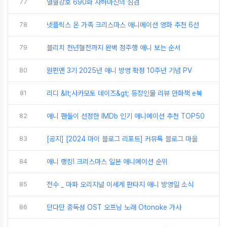
77
열혈강호 690화 자하마신의 심검
78
넷플릭스 온 가족 크리스마스 애니메이션 영화 추천 6선
79
블리치 천년혈전까지 완벽 정주행 애니 보는 순서
80
원펀맨 3기 2025년 애니 방영 확정 10주년 기념 PV
81
리디 &lt;사카모토 데이즈&gt; 등장인물 리뷰 만화책 e북
82
애니 팬들이 선정한 IMDb 인기 애니메이션 추천 TOP50
83
[공지] [2024 마이 블로그 리포트] 커뮤톡 블로그 마을
84
애니 랭킹! 크리스마스 일본 애니메이션 순위
85
전수 _ 마파 오리지널 이세계 판타지 애니 방영일 소식
86
단다단 중독성 OST 오프닝 노래 Otonoke 가사