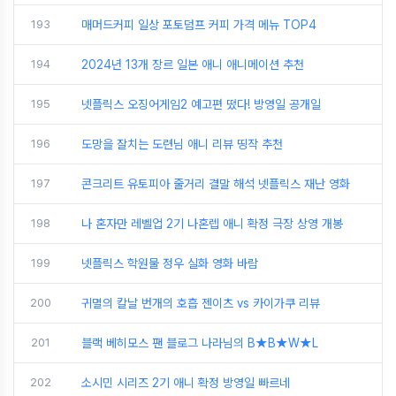
193
매머드커피 일상 포토덤프 커피 가격 메뉴 TOP4
194
2024년 13개 장르 일본 애니 애니메이션 추천
195
넷플릭스 오징어게임2 예고편 떴다! 방영일 공개일
196
도망을 잘치는 도련님 애니 리뷰 띵작 추천
197
콘크리트 유토피아 줄거리 결말 해석 넷플릭스 재난 영화
198
나 혼자만 레벨업 2기 나혼렙 애니 확정 극장 상영 개봉
199
넷플릭스 학원물 정우 실화 영화 바람
200
귀멸의 칼날 번개의 호흡 젠이츠 vs 카이가쿠 리뷰
201
블랙 베히모스 팬 블로그 나라님의 B★B★W★L
202
소시민 시리즈 2기 애니 확정 방영일 빠르네