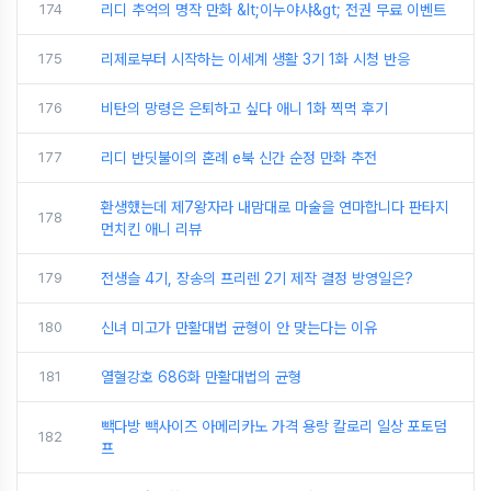
174
리디 추억의 명작 만화 &lt;이누야샤&gt; 전권 무료 이벤트
175
리제로부터 시작하는 이세계 생활 3기 1화 시청 반응
176
비탄의 망령은 은퇴하고 싶다 애니 1화 찍먹 후기
177
리디 반딧불이의 혼례 e북 신간 순정 만화 추전
환생했는데 제7왕자라 내맘대로 마술을 연마합니다 판타지
178
먼치킨 애니 리뷰
179
전생슬 4기, 장송의 프리렌 2기 제작 결정 방영일은?
180
신녀 미고가 만활대법 균형이 안 맞는다는 이유
181
열혈강호 686화 만활대법의 균형
빽다방 빽사이즈 아메리카노 가격 용랑 칼로리 일상 포토덤
182
프