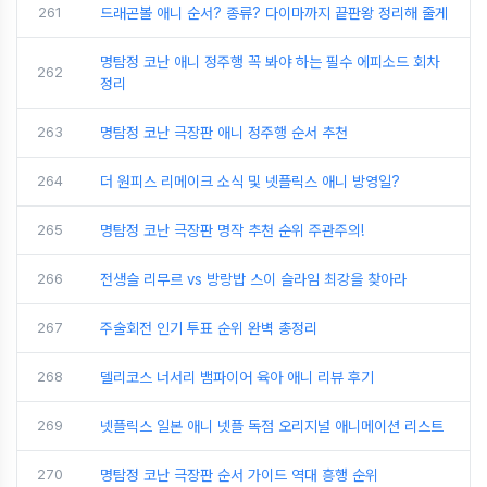
261
드래곤볼 애니 순서? 종류? 다이마까지 끝판왕 정리해 줄게
명탐정 코난 애니 정주행 꼭 봐야 하는 필수 에피소드 회차
262
정리
263
명탐정 코난 극장판 애니 정주행 순서 추천
264
더 원피스 리메이크 소식 및 넷플릭스 애니 방영일?
265
명탐정 코난 극장판 명작 추천 순위 주관주의!
266
전생슬 리무르 vs 방랑밥 스이 슬라임 최강을 찾아라
267
주술회전 인기 투표 순위 완벽 총정리
268
델리코스 너서리 뱀파이어 육아 애니 리뷰 후기
269
넷플릭스 일본 애니 넷플 독점 오리지널 애니메이션 리스트
270
명탐정 코난 극장판 순서 가이드 역대 흥행 순위