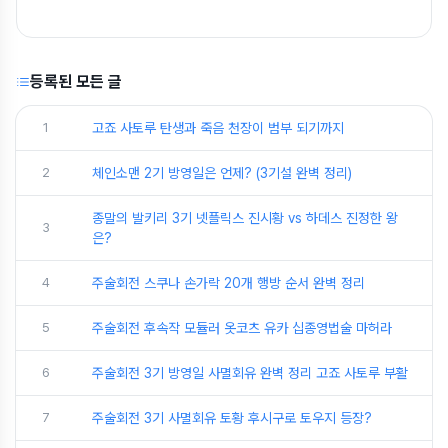
등록된 모든 글
1
고죠 사토루 탄생과 죽음 천장이 범부 되기까지
2
​체인소맨 2기 방영일은 언제? (3기설 완벽 정리)
종말의 발키리 3기 넷플릭스 진시황 vs 하데스 진정한 왕
3
은?
4
주술회전 스쿠나 손가락 20개 행방 순서 완벽 정리
5
주술회전 후속작 모듈러 옷코츠 유카 십종영법술 마허라
6
주술회전 3기 방영일 사멸회유 완벽 정리 고죠 사토루 부활
7
주술회전 3기 사멸회유 토황 후시구로 토우지 등장?