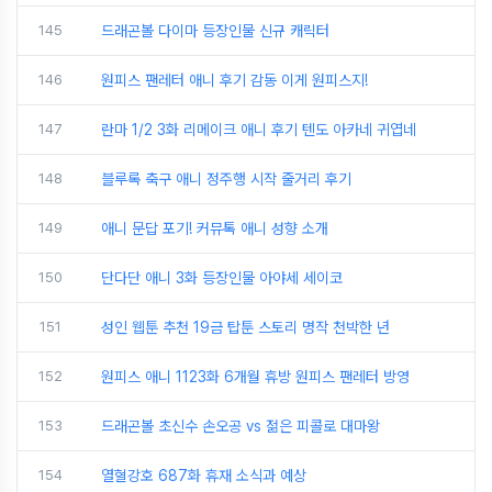
145
드래곤볼 다이마 등장인물 신규 캐릭터
146
원피스 팬레터 애니 후기 감동 이게 원피스지!
147
란마 1/2 3화 리메이크 애니 후기 텐도 아카네 귀엽네
148
블루록 축구 애니 정주행 시작 줄거리 후기
149
애니 문답 포기! 커뮤톡 애니 성향 소개
150
단다단 애니 3화 등장인물 아야세 세이코
151
성인 웹툰 추천 19금 탑툰 스토리 명작 천박한 년
152
원피스 애니 1123화 6개월 휴방 원피스 팬레터 방영
153
드래곤볼 초신수 손오공 vs 젊은 피콜로 대마왕
154
열혈강호 687화 휴재 소식과 예상