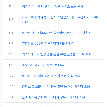
116
귀멸의 칼날 애니 만화 극장판 시리즈 보는 순서
가치아쿠타(가치액터) 신작 소년 만화 애니 추천 GACHIAK
117
UTA
118
단다단 애니 아크로바틱 찰랑찰랑 과거 이야기 감동이야!
119
열혈강호 688화 한옥신장과 패왕귀면갑
120
카카오페이지 인생 웹툰 완결 추천 단행본 더 그레이트
121
괴수 8호 애니 1기 완결 결말 후기
122
최애의 아이 결말 요약 최악의 엔딩 완결 스포
123
원피스 코스프레 나미 핸콕 로빈 등 여성 캐릭터 모음
124
란마 1/2 흑장미 쿠노 코다치 강유리 캐릭터 소개