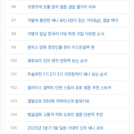
96
조명가게 강풀 원작 웹툰 결말 줄거리 리뷰
97
겨울에 볼만한 애니 &lt;나만이 없는 거리&gt; 결말 해석
98
귀멸의 칼날 한국어 더빙 확정 귀칼 더빙판 소식
99
원피스 만화 등장인물 정리 이스트블루 편
100
쿵후보이 친미 명작 만화책 보는 순서
101
주술회전 1기 2기 3기 극장판까지 애니 보는 순서
102
블라이스 셀렉트 단편 스릴러 공포 웹툰 추천 스토커
103
열혈강호 689화 자하마신과 팔대기보
104
뱀굴설화 고품격 작화 도파민 웹툰 단편작 추천
105
2025년 1분기 1월 일본 기대작 신작 애니 순위