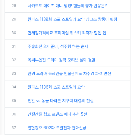
28
사카모토 데이즈 애니 방영! 팬들의 평가 반응은?
29
원피스 1138화 스포 스포일러 요약 샹크스 쌍둥이 확정
30
면세점가격비교 프리미엄 위스키 최저가 할인 앱
31
주술회전 3기 준비, 정주행 하는 순서
32
옥씨부인전 드라마 원작 모티브 실화 결말
33
원경 드라마 등장인물 인물관계도 차주영 파격 변신
34
원피스 1136화 스포 스포일러 요약
35
인간 vs 동물 마라톤 지구력 대결의 진실
36
간질간질 럽코 로맨스 애니 추천 5선
37
열혈강호 692화 도월천과 천마신궁