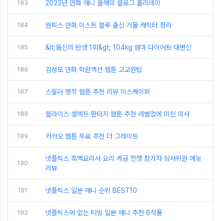
183
2023년 만화 애니 올해의 블로그 홀리데이
184
원피스 만화 이스트 블루 출신 거물 캐릭터 정리
185
&lt;몸신의 탄생 1회&gt; 104kg 엄마 다이어트 대변신
186
김성모 만화 학원액션 웹툰 고교원탑
187
스릴러 명작 웹툰 추천 리뷰 이스케이퍼
188
블라이스 셀렉트 판타지 웹툰 추천 레벨업에 미친 의사
189
카카오 웹툰 무료 추천 더 그레이트
넷플릭스 흑백요리사 요리 계급 전쟁 참가자 심사위원 예능
190
리뷰
191
넷플릭스 일본 애니 순위 BEST10
192
넷플릭스에 없는 티빙 일본 애니 추천 6작품