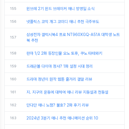
155
윈브레 2기 윈드 브레이커 애니 방영일 소식
156
넷플릭스 코믹 개그 코미디 애니 추천 극주부도
삼성전자 갤럭시북4 프로 NT960XGQ-A51A 대학생 노트
157
북 추천
158
란마 1/2 2화 등장인물 오노 토후, 쿠노 타테와키
159
드래곤볼 다이마 정사? 1화 설정 시대 정리
160
드라마 정년이 원작 웹툰 줄거리 결말 리뷰
161
지. 지구의 운동에 대하여 애니 리뷰 지동설과 천동설
162
단다단 애니 노잼? 불호? 2화 후기 리뷰
163
2024년 3분기 애니 추천 애니메이션 순위 10