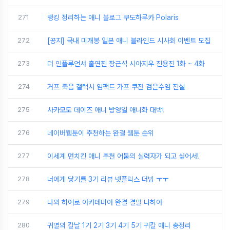
271
랭킹 정리하는 애니 블로그 쿠도하루카 Polaris
272
[공지] 국내 미개봉 일본 애니 블라인드 시사회 이벤트 모집
273
더 인플루언서 출연진 장근석 시아지우 진용진 1화 ~ 4화
274
거프 죽음 갤럭시 임팩트 가프 쿠잔 검은수염 진실
275
사카모토 데이즈 애니 방영일 애니화 대박!
276
네이버웹툰이 추천하는 완결 웹툰 순위
277
이세계 먼치킨 애니 추천 어둠의 실력자가 되고 싶어서!
278
너에게 닿기를 3기 리뷰 넷플릭스 더빙 ㅜㅜ
279
나의 히어로 아카데미아 완결 결말 나히아
280
귀멸의 칼날 1기 2기 3기 4기 5기 귀칼 애니 총정리