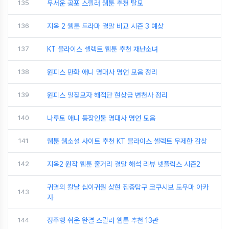
135
무서운 공포 스릴러 웹툰 추천 탈모
136
지옥 2 웹툰 드라마 결말 비교 시즌 3 예상
137
KT 블라이스 셀렉트 웹툰 추천 재난소녀
138
원피스 만화 애니 명대사 명언 모음 정리
139
원피스 밀짚모자 해적단 현상금 변천사 정리
140
나루토 애니 등장인물 명대사 명언 모음
141
웹툰 웹소설 사이트 추천 KT 블라이스 셀렉트 무제한 감상
142
지옥2 원작 웹툰 줄거리 결말 해석 리뷰 넷플릭스 시즌2
귀멸의 칼날 십이귀월 상현 집중탐구 코쿠시보 도우마 아카
143
자
144
정주행 쉬운 완결 스릴러 웹툰 추천 13관