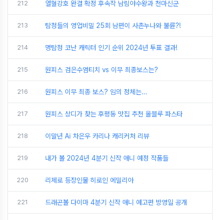
212
열혈강호 완결 확정 후속작 남림야수왕과 천마신군
213
탐정들의 영업비밀 25회 남편이 사촌누나와 불륜?!
214
명탐정 코난 캐릭터 인기 순위 2024년 투표 결과!
215
원피스 검은수염티치 vs 이무 최종보스는?
216
원피스 이무 최종 보스? 임의 정체는...
217
원피스 상디가 찾는 후평동 맛집 추천 올블루 파스타
218
이말년 Ai 차은우 카리나 캐리커처 리뷰
219
내가 볼 2024년 4분기 신작 애니 예정 작품들
220
리제로 등장인물 히로인 에밀리아
221
드래곤볼 다이마 4분기 신작 애니 예고편 방영일 공개