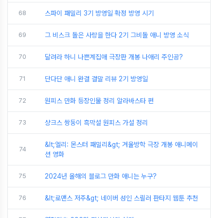
68
스파이 패밀리 3기 방영일 확정 방영 시기
69
그 비스크 돌은 사랑을 한다 2기 그비돌 애니 방영 소식
70
달려라 하니 나쁜계집애 극장판 개봉 나애리 주인공?
71
단다단 애니 완결 결말 리뷰 2기 방영일
72
원피스 만화 등장인물 정리 알라바스타 편
73
샹크스 쌍둥이 흑막설 원피스 가설 정리
&lt;엘리: 몬스터 패밀리&gt; 겨울방학 극장 개봉 애니메이
74
션 영화
75
2024년 올해의 블로그 만화 애니는 누구?
76
&lt;로맨스 저주&gt; 네이버 성인 스릴러 판타지 웹툰 추천