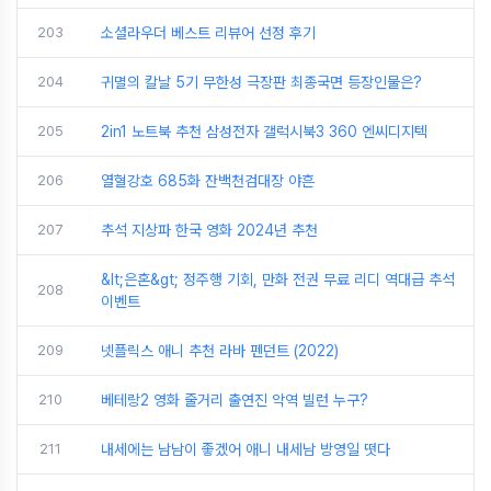
203
소셜라우더 베스트 리뷰어 선정 후기
204
귀멸의 칼날 5기 무한성 극장판 최종국면 등장인물은?
205
2in1 노트북 추천 삼성전자 갤럭시북3 360 엔씨디지텍
206
열혈강호 685화 잔백천검대장 야흔
207
추석 지상파 한국 영화 2024년 추천
&lt;은혼&gt; 정주행 기회, 만화 전권 무료 리디 역대급 추석
208
이벤트
209
넷플릭스 애니 추천 라바 펜던트 (2022)
210
베테랑2 영화 줄거리 출연진 악역 빌런 누구?
211
내세에는 남남이 좋겠어 애니 내세남 방영일 떳다