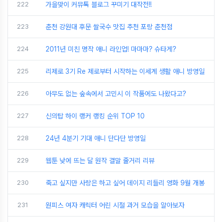
222
가을맞이 커뮤톡 블로그 꾸미기 대작전!!
223
춘천 강원대 후문 쌀국수 맛집 추천 포랑 춘천점
224
2011년 미친 명작 애니 라인업! 마마마? 슈타게?
225
리제로 3기 Re 제로부터 시작하는 이세계 생활 애니 방영일
226
아무도 없는 숲속에서 고민시 이 작품에도 나왔다고?
227
신의탑 하이 랭커 랭킹 순위 TOP 10
228
24년 4분기 기대 애니 단다단 방영일
229
웹툰 낮에 뜨는 달 원작 결말 줄거리 리뷰
230
죽고 싶지만 사랑은 하고 싶어 데이지 리들리 영화 9월 개봉
231
원피스 여자 캐릭터 어린 시절 과거 모습을 알아보자