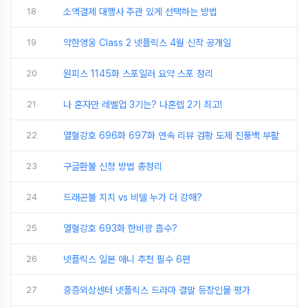
18
소액결제 대행사 주관 있게 선택하는 방법
19
약한영웅 Class 2 넷플릭스 4월 신작 공개일
20
원피스 1145화 스포일러 요약 스포 정리
21
나 혼자만 레벨업 3기는? 나혼렙 2기 최고!
22
열혈강호 696화 697화 연속 리뷰 검황 도제 진풍백 부활
23
구글환불 신청 방법 총정리
24
드래곤볼 치치 vs 비델 누가 더 강해?
25
열혈강호 693화 한비광 흡수?
26
넷플릭스 일본 애니 추천 필수 6편
27
중증외상센터 넷플릭스 드라마 결말 등장인물 평가