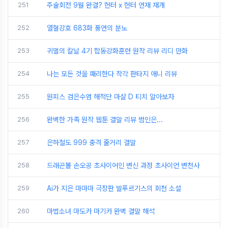
251
주술회전 9월 완결? 헌터 x 헌터 연재 재개
252
열혈강호 683화 풍연의 분노
253
귀멸의 칼날 4기 합동강화훈련 원작 리뷰 리디 만화
254
나는 모든 것을 패리한다 착각 판타지 애니 리뷰
255
원피스 검은수염 해적단 마샬 D 티치 알아보자
256
완벽한 가족 원작 웹툰 결말 리뷰 범인은...
257
은하철도 999 충격 줄거리 결말
258
드래곤볼 손오공 초사이어인 변신 과정 초사이언 변천사
259
Ai가 지은 마마마 극장판 발푸르기스의 회천 소설
260
마법소녀 마도카 마기카 완벽 결말 해석