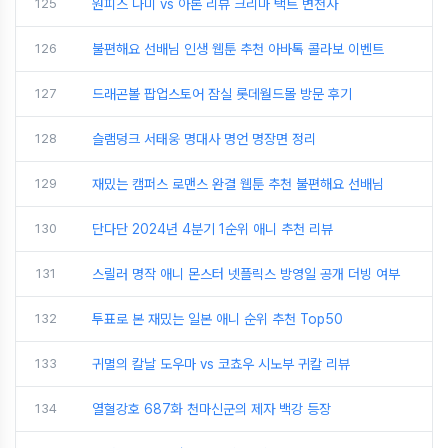
125
원피스 나미 vs 아론 리뷰 크리마 택트 변천사
126
불편해요 선배님 인생 웹툰 추천 아바톡 콜라보 이벤트
127
드래곤볼 팝업스토어 잠실 롯데월드몰 방문 후기
128
슬램덩크 서태웅 명대사 명언 명장면 정리
129
재밌는 캠퍼스 로맨스 완결 웹툰 추천 불편해요 선배님
130
단다단 2024년 4분기 1순위 애니 추천 리뷰
131
스릴러 명작 애니 몬스터 넷플릭스 방영일 공개 더빙 여부
132
투표로 본 재밌는 일본 애니 순위 추천 Top50
133
귀멸의 칼날 도우마 vs 코쵸우 시노부 귀칼 리뷰
134
열혈강호 687화 천마신군의 제자 백강 등장