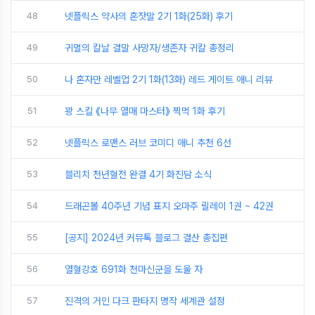
48
넷플릭스 약사의 혼잣말 2기 1화(25화) 후기
49
귀멸의 칼날 결말 사망자/생존자 귀칼 총정리
50
나 혼자만 레벨업 2기 1화(13화) 레드 게이트 애니 리뷰
51
꽝 스킬 《나무 열매 마스터》 찍먹 1화 후기
52
넷플릭스 로맨스 러브 코미디 애니 추천 6선
53
블리치 천년혈전 완결 4기 화진담 소식
54
드래곤볼 40주년 기념 표지 오마주 릴레이 1권 ~ 42권
55
[공지] 2024년 커뮤톡 블로그 결산 총집편
56
열혈강호 691화 천마신군을 도울 자
57
진격의 거인 다크 판타지 명작 세계관 설정