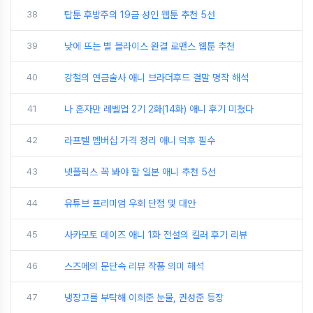
38
탑툰 후방주의 19금 성인 웹툰 추천 5선
39
낮에 뜨는 별 블라이스 완결 로맨스 웹툰 추천
40
강철의 연금술사 애니 브라더후드 결말 명작 해석
41
나 혼자만 레벨업 2기 2화(14화) 애니 후기 미쳤다
42
라프텔 멤버십 가격 정리 애니 덕후 필수
43
넷플릭스 꼭 봐야 할 일본 애니 추천 5선
44
유튜브 프리미엄 우회 단점 및 대안
45
사카모토 데이즈 애니 1화 전설의 킬러 후기 리뷰
46
스즈메의 문단속 리뷰 작품 의미 해석
47
냉장고를 부탁해 이희준 눈물, 권성준 등장