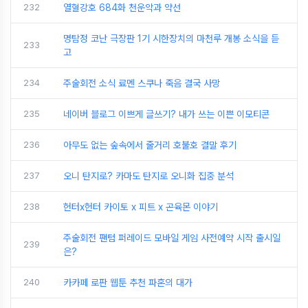
232
열혈강호 684화 천운악과 약선
명탐정 코난 극장판 1기 시한장치의 마천루 개봉 소식을 듣
233
고
234
주술회전 소식 료멘 스쿠나 죽음 결국 사망
235
네이버 블로그 이쁘게 글쓰기? 내가 쓰는 이쁜 이모티콘
236
아무도 없는 숲속에서 줄거리 호불호 결말 후기
237
오니 탄지로? 카마도 탄지로 오니화 집중 분석
238
헌터x헌터 카이토 x 피트 x 곤육몬 이야기
주술회전 팬텀 퍼레이드 모바일 게임 사전예약 시작 출시일
239
은?
240
카카페 로판 웹툰 추천 파혼의 대가