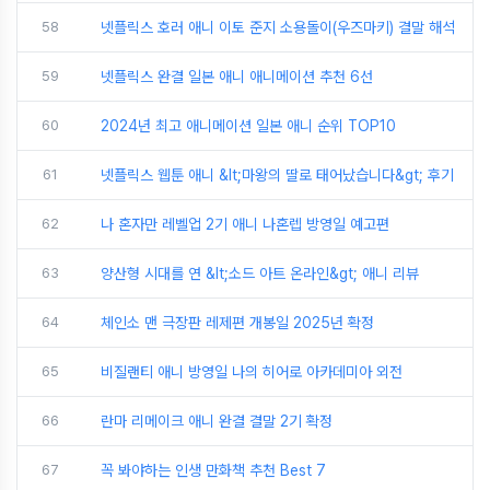
58
넷플릭스 호러 애니 이토 준지 소용돌이(우즈마키) 결말 해석
59
넷플릭스 완결 일본 애니 애니메이션 추천 6선
60
2024년 최고 애니메이션 일본 애니 순위 TOP10
61
넷플릭스 웹툰 애니 &lt;마왕의 딸로 태어났습니다&gt; 후기
62
나 혼자만 레벨업 2기 애니 나혼렙 방영일 예고편
63
양산형 시대를 연 &lt;소드 아트 온라인&gt; 애니 리뷰
64
체인소 맨 극장판 레제편 개봉일 2025년 확정
65
비질랜티 애니 방영일 나의 히어로 아카데미아 외전
66
란마 리메이크 애니 완결 결말 2기 확정
67
꼭 봐야하는 인생 만화책 추천 Best 7