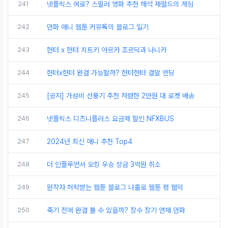
241
넷플릭스 에로? 스릴러 영화 추천 해석 제럴드의 게임
242
만화 애니 웹툰 커뮤톡의 블로그 일기
243
헌터 x 헌터 치트키 아르카 조르딕과 나니카
244
헌터x헌터 완결 가능할까? 헌터헌터 결말 엔딩
245
[공지] 가성비 선풍기 추천 저렴한 2만원 대 로켓 배송
246
넷플릭스 디즈니플러스 요금제 할인 NFXBUS
247
2024년 최신 애니 추천 Top4
248
더 인플루언서 오킹 우승 상금 3억원 취소
249
원작자 허락받는 웹툰 블로그 나홀로 웹툰 평 웹덕
250
죽기 전에 완결 볼 수 있을까? 장수 장기 연재 만화