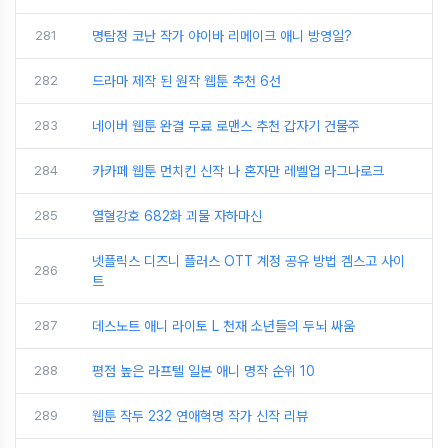
281
명탐정 코난 작가 야이바 리메이크 애니 방영일?
282
드라마 제작 된 원작 웹툰 추천 6선
283
네이버 웹툰 완결 무료 로맨스 추천 갑자기 건물주
284
카카페 웹툰 먼치킨 신작 나 혼자만 레벨업 라그나로크
285
열혈강호 682화 괴물 자하마신
넷플릭스 디즈니 플러스 OTT 계정 공유 방법 겜스고 사이
286
트
287
데스노트 애니 라이토 L 천재 소년들의 두뇌 싸움
288
평점 높은 라프텔 일본 애니 명작 순위 10
289
웹툰 작두 232 연애혁명 작가 신작 리뷰