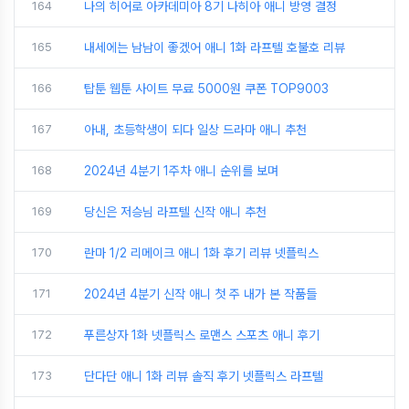
164
나의 히어로 아카데미아 8기 나히아 애니 방영 결정
165
내세에는 남남이 좋겠어 애니 1화 라프텔 호불호 리뷰
166
탑툰 웹툰 사이트 무료 5000원 쿠폰 TOP9003
167
아내, 초등학생이 되다 일상 드라마 애니 추천
168
2024년 4분기 1주차 애니 순위를 보며
169
당신은 저승님 라프텔 신작 애니 추천
170
란마 1/2 리메이크 애니 1화 후기 리뷰 넷플릭스
171
2024년 4분기 신작 애니 첫 주 내가 본 작품들
172
푸른상자 1화 넷플릭스 로맨스 스포츠 애니 후기
173
단다단 애니 1화 리뷰 솔직 후기 넷플릭스 라프텔