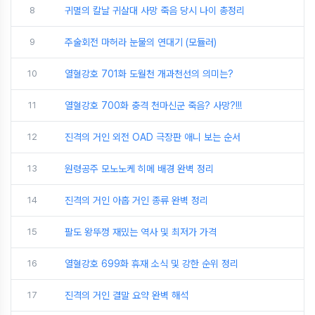
8
귀멸의 칼날 귀살대 사망 죽음 당시 나이 총정리
9
주술회전 마허라 눈물의 연대기 (모듈러)
10
열혈강호 701화 도월천 개과천선의 의미는?
11
열혈강호 700화 충격 천마신군 죽음? 사망?!!!
12
진격의 거인 외전 OAD 극장판 애니 보는 순서
13
원령공주 모노노케 히메 배경 완벽 정리
14
진격의 거인 아홉 거인 종류 완벽 정리
15
팔도 왕뚜껑 재밌는 역사 및 최저가 가격
16
열혈강호 699화 휴재 소식 및 강한 순위 정리
17
진격의 거인 결말 요약 완벽 해석