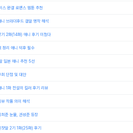
이스 완결 로맨스 웹툰 추천
애니 브라더후드 결말 명작 해석
기 2화(14화) 애니 후기 미쳤다
 정리 애니 덕후 필수
할 일본 애니 추천 5선
회 단점 및 대안
니 1화 전설의 킬러 후기 리뷰
뷰 작품 의미 해석
희준 눈물, 권성준 등장
잣말 2기 1화(25화) 후기