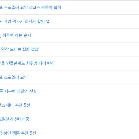
스포 스포일러 요약 샹크스 쌍둥이 확정
리미엄 위스키 최저가 할인 앱
, 정주행 하는 순서
 원작 모티브 실화 결말
인물 인물관계도 차주영 파격 변신
스포 스포일러 요약
라톤 지구력 대결의 진실
스 애니 추천 5선
 도월천과 천마신궁
금 성인 웹툰 추천 5선