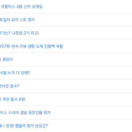
2 넷플릭스 4월 신작 공개일
스포일러 요약 스포 정리
3기는? 나혼렙 2기 최고!
697화 연속 리뷰 검황 도제 진풍백 부활
법 총정리
 비델 누가 더 강해?
한비광 흡수?
 추천 필수 6편
릭스 드라마 결말 등장인물 평가
니 방영! 팬들의 평가 반응은?