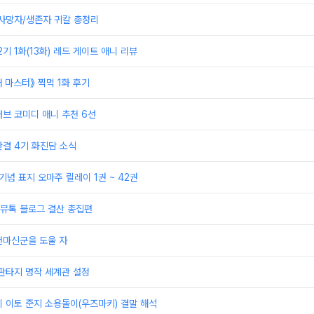
 사망자/생존자 귀칼 총정리
기 1화(13화) 레드 게이트 애니 리뷰
매 마스터》 찍먹 1화 후기
브 코미디 애니 추천 6선
결 4기 화진담 소식
기념 표지 오마주 릴레이 1권 ~ 42권
 커뮤톡 블로그 결산 총집편
천마신군을 도울 자
판타지 명작 세계관 설정
 이토 준지 소용돌이(우즈마키) 결말 해석