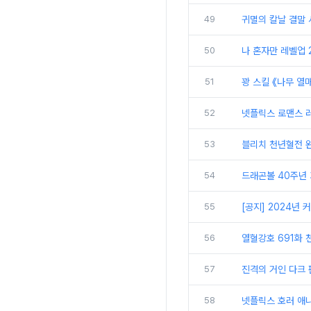
49
귀멸의 칼날 결말
50
나 혼자만 레벨업 2
51
꽝 스킬 《나무 열
52
넷플릭스 로맨스 러
53
블리치 천년혈전 완
54
드래곤볼 40주년 
55
[공지] 2024년
56
열혈강호 691화 
57
진격의 거인 다크 
58
넷플릭스 호러 애니