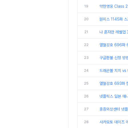
19
약한영웅 Class 
20
원피스 1145화 
21
나 혼자만 레벨업 
22
열혈강호 696화 
23
구글환불 신청 방
24
드래곤볼 치치 vs
25
열혈강호 693화 
26
넷플릭스 일본 애니
27
중증외상센터 넷플
28
사카모토 데이즈 애