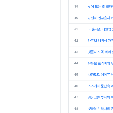
39
낮에 뜨는 별 블라
40
강철의 연금술사 
41
나 혼자만 레벨업 2
42
라프텔 멤버십 가격
43
넷플릭스 꼭 봐야 
44
유튜브 프리미엄 우
45
사카모토 데이즈 애
46
스즈메의 문단속 리
47
냉장고를 부탁해 이
48
넷플릭스 약사의 혼