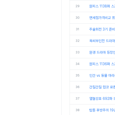
29
원피스 1138화 
30
면세점가격비교 프
31
주술회전 3기 준비
32
옥씨부인전 드라마
33
원경 드라마 등장
34
원피스 1136화 
35
인간 vs 동물 마
36
간질간질 럽코 로맨
37
열혈강호 692화
38
탑툰 후방주의 19