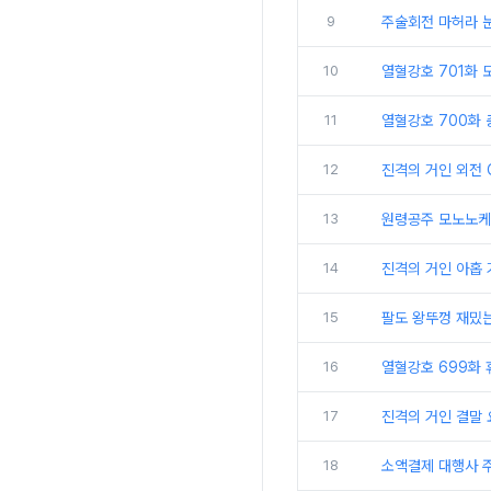
9
주술회전 마허라 눈
10
열혈강호 701화 
11
열혈강호 700화 충
12
진격의 거인 외전 
13
원령공주 모노노케
14
진격의 거인 아홉 
15
팔도 왕뚜껑 재밌는
16
열혈강호 699화 
17
진격의 거인 결말 
18
소액결제 대행사 