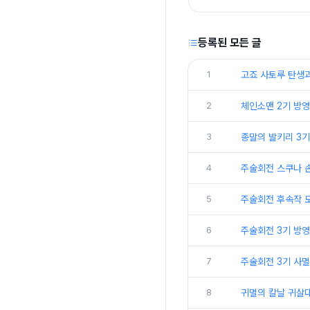
등록된 모든 글
1
고죠 사토루 탄생
2
​체인소맨 2기 방영
3
종말의 발키리 3기
4
주술회전 스쿠나 손
5
주술회전 후속작 
6
주술회전 3기 방영
7
주술회전 3기 사멸
8
귀멸의 칼날 귀살대