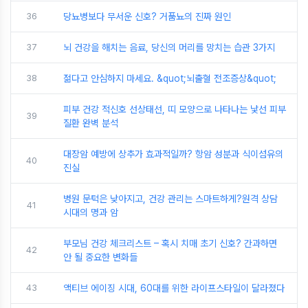
36
당뇨병보다 무서운 신호? 거품뇨의 진짜 원인
37
뇌 건강을 해치는 음료, 당신의 머리를 망치는 습관 3가지
38
젊다고 안심하지 마세요. &quot;뇌출혈 전조증상&quot;
피부 건강 적신호 선상태선, 띠 모양으로 나타나는 낯선 피부
39
질환 완벽 분석
대장암 예방에 상추가 효과적일까? 항암 성분과 식이섬유의
40
진실
병원 문턱은 낮아지고, 건강 관리는 스마트하게?원격 상담
41
시대의 명과 암
부모님 건강 체크리스트 – 혹시 치매 초기 신호? 간과하면
42
안 될 중요한 변화들
43
액티브 에이징 시대, 60대를 위한 라이프스타일이 달라졌다