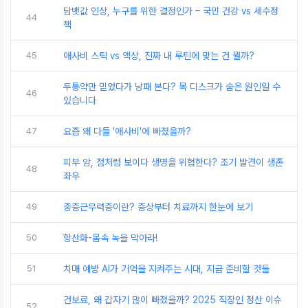
담뱃값 인상, 누구를 위한 결정인가 – 국민 건강 vs 세수정
44
책
45
애사비 스틱 vs 액상, 진짜 내 루틴에 맞는 건 뭘까?
두통약만 믿었다가 낭패 본다? 목 디스크가 숨은 원인일 수
46
있습니다
47
요즘 왜 다들 '애사비'에 빠졌을까?
피부 암, 점처럼 보이다 생명을 위협한다? 조기 발견이 생존
48
좌우
49
중증근무력증이란? 증상부터 치료까지 한눈에 보기
50
항산화-몸속 녹을 막아라!
51
치매 예방 AI가 기억을 지켜주는 시대, 지금 준비할 것들
건보료, 왜 갑자기 많이 빠졌을까? 2025 직장인 정산 이슈
52