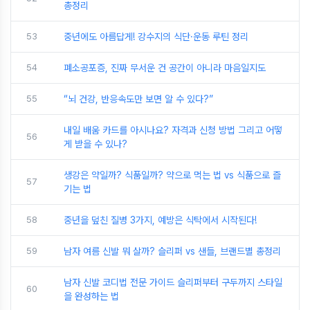
총정리
53
중년에도 아름답게! 강수지의 식단·운동 루틴 정리
54
폐소공포증, 진짜 무서운 건 공간이 아니라 마음일지도
55
“뇌 건강, 반응속도만 보면 알 수 있다?”
내일 배움 카드를 아시나요? 자격과 신청 방법 그리고 어떻
56
게 받을 수 있나?
생강은 약일까? 식품일까? 약으로 먹는 법 vs 식품으로 즐
57
기는 법
58
중년을 덮친 질병 3가지, 예방은 식탁에서 시작된다!
59
남자 여름 신발 뭐 살까? 슬리퍼 vs 샌들, 브랜드별 총정리
남자 신발 코디법 전문 가이드 슬리퍼부터 구두까지 스타일
60
을 완성하는 법