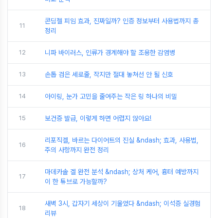
콘딤젤 피임 효과, 진짜일까? 인증 정보부터 사용법까지 총
11
정리
12
니파 바이러스, 인류가 경계해야 할 조용한 감염병
13
손톱 검은 세로줄, 작지만 절대 놓쳐선 안 될 신호
14
아이링, 눈가 고민을 줄여주는 작은 링 하나의 비밀
15
보건증 발급, 이렇게 하면 어렵지 않아요!
리포직겔, 바르는 다이어트의 진실 &ndash; 효과, 사용법,
16
주의 사항까지 완전 정리
마데카솔 겔 완전 분석 &ndash; 상처 케어, 흉터 예방까지
17
이 한 튜브로 가능할까?
새벽 3시, 갑자기 세상이 기울었다 &ndash; 이석증 실경험
18
리뷰