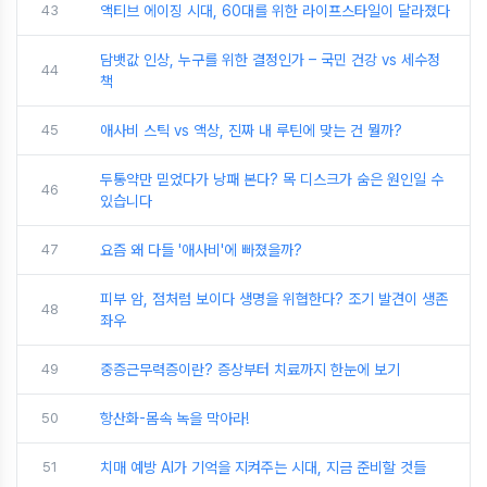
43
액티브 에이징 시대, 60대를 위한 라이프스타일이 달라졌다
담뱃값 인상, 누구를 위한 결정인가 – 국민 건강 vs 세수정
44
책
45
애사비 스틱 vs 액상, 진짜 내 루틴에 맞는 건 뭘까?
두통약만 믿었다가 낭패 본다? 목 디스크가 숨은 원인일 수
46
있습니다
47
요즘 왜 다들 '애사비'에 빠졌을까?
피부 암, 점처럼 보이다 생명을 위협한다? 조기 발견이 생존
48
좌우
49
중증근무력증이란? 증상부터 치료까지 한눈에 보기
50
항산화-몸속 녹을 막아라!
51
치매 예방 AI가 기억을 지켜주는 시대, 지금 준비할 것들