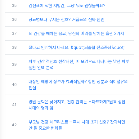
35
검진표에 적힌 지방간, 그냥 둬도 괜찮을까요?
36
당뇨병보다 무서운 신호? 거품뇨의 진짜 원인
37
뇌 건강을 해치는 음료, 당신의 머리를 망치는 습관 3가지
38
젊다고 안심하지 마세요. &quot;뇌출혈 전조증상&quot;
피부 건강 적신호 선상태선, 띠 모양으로 나타나는 낯선 피부
39
질환 완벽 분석
대장암 예방에 상추가 효과적일까? 항암 성분과 식이섬유의
40
진실
병원 문턱은 낮아지고, 건강 관리는 스마트하게?원격 상담
41
시대의 명과 암
부모님 건강 체크리스트 – 혹시 치매 초기 신호? 간과하면
42
안 될 중요한 변화들