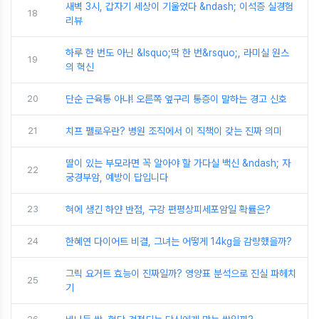
새벽 3시, 갑자기 세상이 기울었다 &ndash; 이석증 실경험
18
리뷰
하루 한 번도 아닌 &lsquo;딱 한 번&rsquo;, 라미실 원스
19
의 혁신
20
단순 근육통 아냐! 오른쪽 옆구리 통증이 말하는 경고 신호
21
치프 펠로우란? 병원 조직에서 이 직책이 갖는 진짜 의미
딸이 있는 부모라면 꼭 알아야 할 가다실 백신 &ndash; 자
22
궁경부암, 예방이 답입니다
23
혀에 생긴 하얀 반점, 구강 편평상피세포암일 확률은?
24
한혜연 다이어트 비결, 그녀는 어떻게 14kg을 감량했을까?
그릭 요거트 효능이 진짜일까? 영양표 분석으로 진실 파헤치
25
기