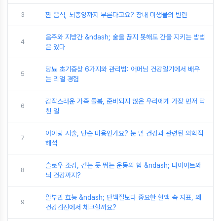
3
짠 음식, 뇌종양까지 부른다고요? 장내 미생물의 반란
음주와 지방간 &ndash; 술을 끊지 못해도 간을 지키는 방법
4
은 있다
당뇨 초기증상 6가지와 관리법: 어머님 건강일기에서 배우
5
는 리얼 경험
갑작스러운 가족 돌봄, 준비되지 않은 우리에게 가장 먼저 닥
6
친 일
아이링 시술, 단순 미용인가요? 눈 밑 건강과 관련된 의학적
7
해석
슬로우 조깅, 걷는 듯 뛰는 운동의 힘 &ndash; 다이어트와
8
뇌 건강까지?
알부민 효능 &ndash; 단백질보다 중요한 혈액 속 지표, 왜
9
건강검진에서 체크할까요?