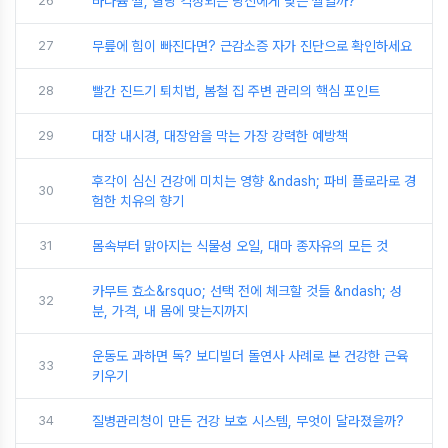
26
바나듐 쌀, 혈당 걱정되는 당신에게 맞는 쌀일까?
27
무릎에 힘이 빠진다면? 근감소증 자가 진단으로 확인하세요
28
빨간 진드기 퇴치법, 봄철 집 주변 관리의 핵심 포인트
29
대장 내시경, 대장암을 막는 가장 강력한 예방책
후각이 심신 건강에 미치는 영향 &ndash; 파비 플로라로 경
30
험한 치유의 향기
31
몸속부터 맑아지는 식물성 오일, 대마 종자유의 모든 것
카무트 효소&rsquo; 선택 전에 체크할 것들 &ndash; 성
32
분, 가격, 내 몸에 맞는지까지
운동도 과하면 독? 보디빌더 돌연사 사례로 본 건강한 근육
33
키우기
34
질병관리청이 만든 건강 보호 시스템, 무엇이 달라졌을까?