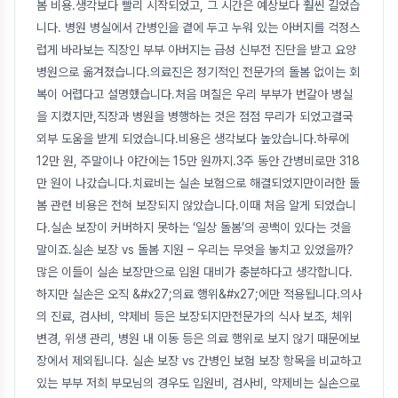
봄 비용.생각보다 빨리 시작되었고, 그 시간은 예상보다 훨씬 길었습
니다. 병원 병실에서 간병인을 곁에 두고 누워 있는 아버지를 걱정스
럽게 바라보는 직장인 부부 아버지는 급성 신부전 진단을 받고 요양
병원으로 옮겨졌습니다.의료진은 정기적인 전문가의 돌봄 없이는 회
복이 어렵다고 설명했습니다.처음 며칠은 우리 부부가 번갈아 병실
을 지켰지만,직장과 병원을 병행하는 것은 점점 무리가 되었고결국
외부 도움을 받게 되었습니다.비용은 생각보다 높았습니다.하루에
12만 원, 주말이나 야간에는 15만 원까지.3주 동안 간병비로만 318
만 원이 나갔습니다.치료비는 실손 보험으로 해결되었지만이러한 돌
봄 관련 비용은 전혀 보장되지 않았습니다.이때 처음 알게 되었습니
다.실손 보장이 커버하지 못하는 ‘일상 돌봄’의 공백이 있다는 것을
말이죠.실손 보장 vs 돌봄 지원 – 우리는 무엇을 놓치고 있었을까?
많은 이들이 실손 보장만으로 입원 대비가 충분하다고 생각합니다.
하지만 실손은 오직 &#x27;의료 행위&#x27;에만 적용됩니다.의사
의 진료, 검사비, 약제비 등은 보장되지만전문가의 식사 보조, 체위
변경, 위생 관리, 병원 내 이동 등은 의료 행위로 보지 않기 때문에보
장에서 제외됩니다. 실손 보장 vs 간병인 보험 보장 항목을 비교하고
있는 부부 저희 부모님의 경우도 입원비, 검사비, 약제비는 실손으로