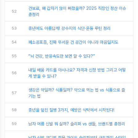
건보료, 왜 갑자기 많이 빠졌을까? 2025 직장인 정산 이슈
52
총정리
53
중년에도 아름답게! 강수지의 식단·운동 루틴 정리
54
폐소공포증, 진짜 무서운 건 공간이 아니라 마음일지도
55
“뇌 건강, 반응속도만 보면 알 수 있다?”
내일 배움 카드를 아시나요? 자격과 신청 방법 그리고 어떻
56
게 받을 수 있나?
생강은 약일까? 식품일까? 약으로 먹는 법 vs 식품으로 즐
57
기는 법
58
중년을 덮친 질병 3가지, 예방은 식탁에서 시작된다!
59
남자 여름 신발 뭐 살까? 슬리퍼 vs 샌들, 브랜드별 총정리
남자 신발 코디법 전문 가이드 슬리퍼부터 구두까지 스타일