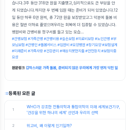
습니다.3주 동안 318만 원을 지출했고,심리적으로도 큰 부담을 안
게 되었습니다.하지만 두 번째 입원 때는 준비가 되어 있었습니다.12
일 동안 하루 6만 원씩, 총 72만 원을 보장받았고그 덕분에 돌봄 비
용은 절반 이하로 줄었으며우리는 회복에 더 집중할 수 있었습니다.
병원비와 간병비용 청구서를 들고 있는 모습
...
#간병보험 #가족간병 #간병비용 #실손보험 #의료비보장 #노인간병 #부
모님보험 #간병인 #돌봄서비스 #입원비 #요양병원 #장기요양 #보험설계
#미래준비 #가족사랑 #건강관리 #예상치못한지출 #안전장치 #보험의중
요성
원문링크
갑작스러운 가족 돌봄, 준비되지 않은 우리에게 가장 먼저 닥친 일
등록된 모든 글
WHO가 강조한 전통의학과 통합의학의 미래 세계보건기구,
1
'건강을 위한 하나의 세계' 선언과 우리의 선택
2
위고비, 왜 이렇게 인기일까?