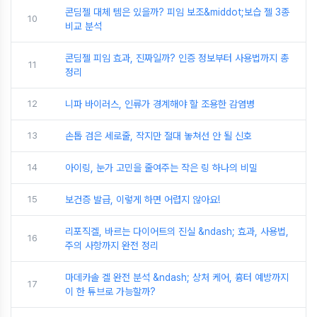
콘딤젤 대체 템은 있을까? 피임 보조&middot;보습 젤 3종
10
비교 분석
콘딤젤 피임 효과, 진짜일까? 인증 정보부터 사용법까지 총
11
정리
12
니파 바이러스, 인류가 경계해야 할 조용한 감염병
13
손톱 검은 세로줄, 작지만 절대 놓쳐선 안 될 신호
14
아이링, 눈가 고민을 줄여주는 작은 링 하나의 비밀
15
보건증 발급, 이렇게 하면 어렵지 않아요!
리포직겔, 바르는 다이어트의 진실 &ndash; 효과, 사용법,
16
주의 사항까지 완전 정리
마데카솔 겔 완전 분석 &ndash; 상처 케어, 흉터 예방까지
17
이 한 튜브로 가능할까?