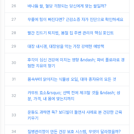
26
바나듐 쌀, 혈당 걱정되는 당신에게 맞는 쌀일까?
27
무릎에 힘이 빠진다면? 근감소증 자가 진단으로 확인하세요
28
빨간 진드기 퇴치법, 봄철 집 주변 관리의 핵심 포인트
29
대장 내시경, 대장암을 막는 가장 강력한 예방책
후각이 심신 건강에 미치는 영향 &ndash; 파비 플로라로 경
30
험한 치유의 향기
31
몸속부터 맑아지는 식물성 오일, 대마 종자유의 모든 것
카무트 효소&rsquo; 선택 전에 체크할 것들 &ndash; 성
32
분, 가격, 내 몸에 맞는지까지
운동도 과하면 독? 보디빌더 돌연사 사례로 본 건강한 근육
33
키우기
34
질병관리청이 만든 건강 보호 시스템, 무엇이 달라졌을까?