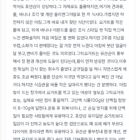
먹어도 포만감이 상당하다.그 자체로도 훌륭하지만,여기에 견과류,
꿀, 바나나 조각 몇 개만 올리면그야말로 한 끼 식사다.가볍지만 허
전하지 않은 아침.그게 바로 내가 찾던 식단이었다. 요거트를 작은
볼에 담고, 위에 바나나·아몬드를 올린 조식 스타일 컷 직접 먹으며
느낀 변화솔직히 처음 며칠은 별 변화 없었다.하지만 2주쯤 지났을
무렵,소화가 더 편해졌다는 걸 가장 먼저 느꼈다.아침에 붓던 얼굴이
덜 붓고,변비가 줄어든 것도 의외였다.그릭요거트는 유산균이 풍부
해서 장 환경 개선에 도움이 된다는데,몸이 먼저 반응한 것이다.이후
엔 확실히 간식 찾는 횟수가 줄었다.군것질을 덜 하니 자연스럽게 체
중도 조금 빠졌다.물론 단순히 이것만 먹었다고 살이 빠진 건 아닐
거다.하지만 식습관을 바꿀 작은 실마리가 됐다는 건 분명하다. 아침
빛이 드는 창가에서 요거트를 먹고 있는 여성의 옆모습 그릭요거트
효능, 실제로 어떤 점이 좋을까?1. 고단백 식품100g당 단백질 함량
이 8~10g에 달한다.운동 후 회복식이나, 근 손실 방지를 위해 단백
질이 필요한 사람들에게 유용하다.2. 포만감 유지일반 요거트보다
질감이 더 진하고 농도가 높다.한 컵만으로도 꽤 오래 배가 부르다.
다이어트 중이라면 특히 유용하다.3. 유산균 풍부장내 환경 개선, 면
역력 유지에 도움을 준다.속이 자주 더부룩하거나 변비가 있는 사람