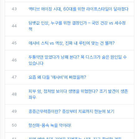
43
액티브 에이징 시대, 60대를 위한 라이프스타일이 달라졌다
담뱃값 인상, 누구를 위한 결정인가 – 국민 건강 vs 세수정
44
책
45
애사비 스틱 vs 액상, 진짜 내 루틴에 맞는 건 뭘까?
두통약만 믿었다가 낭패 본다? 목 디스크가 숨은 원인일 수
46
있습니다
47
요즘 왜 다들 '애사비'에 빠졌을까?
피부 암, 점처럼 보이다 생명을 위협한다? 조기 발견이 생존
48
좌우
49
중증근무력증이란? 증상부터 치료까지 한눈에 보기
50
항산화-몸속 녹을 막아라!