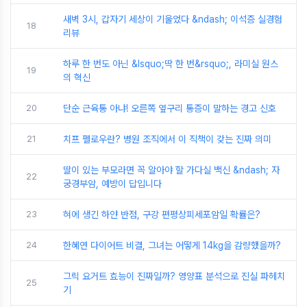
새벽 3시, 갑자기 세상이 기울었다 &ndash; 이석증 실경험
18
리뷰
하루 한 번도 아닌 &lsquo;딱 한 번&rsquo;, 라미실 원스
19
의 혁신
20
단순 근육통 아냐! 오른쪽 옆구리 통증이 말하는 경고 신호
21
치프 펠로우란? 병원 조직에서 이 직책이 갖는 진짜 의미
딸이 있는 부모라면 꼭 알아야 할 가다실 백신 &ndash; 자
22
궁경부암, 예방이 답입니다
23
혀에 생긴 하얀 반점, 구강 편평상피세포암일 확률은?
24
한혜연 다이어트 비결, 그녀는 어떻게 14kg을 감량했을까?
그릭 요거트 효능이 진짜일까? 영양표 분석으로 진실 파헤치
25
기