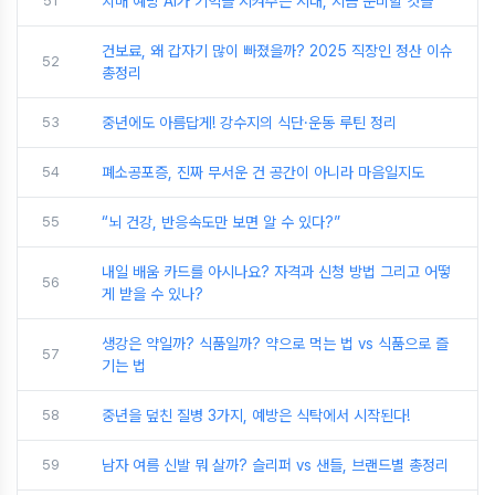
51
치매 예방 AI가 기억을 지켜주는 시대, 지금 준비할 것들
건보료, 왜 갑자기 많이 빠졌을까? 2025 직장인 정산 이슈
52
총정리
53
중년에도 아름답게! 강수지의 식단·운동 루틴 정리
54
폐소공포증, 진짜 무서운 건 공간이 아니라 마음일지도
55
“뇌 건강, 반응속도만 보면 알 수 있다?”
내일 배움 카드를 아시나요? 자격과 신청 방법 그리고 어떻
56
게 받을 수 있나?
생강은 약일까? 식품일까? 약으로 먹는 법 vs 식품으로 즐
57
기는 법
58
중년을 덮친 질병 3가지, 예방은 식탁에서 시작된다!
59
남자 여름 신발 뭐 살까? 슬리퍼 vs 샌들, 브랜드별 총정리