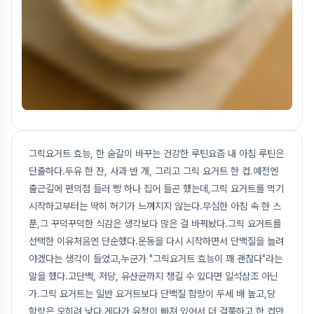
그릭요거트 효능, 한 숟갈이 바꾸는 건강한 루틴요즘 내 아침 루틴은
단출하다.두유 한 잔, 사과 반 개, 그리고 그릭 요거트 한 컵.예전엔
출근길에 편의점 들러 빵 하나 집어 들곤 했는데,그릭 요거트를 먹기
시작하고부터는 딱히 허기가 느껴지지 않는다.무심한 아침 속 한 스
푼,그 꾸덕꾸덕한 식감은 생각보다 많은 걸 바꿔놨다.그릭 요거트를
선택한 이유처음엔 단순했다.운동을 다시 시작하면서 단백질을 늘려
야겠다는 생각이 들었고,누군가 "그릭요거트 효능이 꽤 괜찮다"라는
말을 했다.고단백, 저당, 유산균까지 챙길 수 있다면 일석삼조 아닌
가.그릭 요거트는 일반 요거트보다 단백질 함량이 두세 배 높고,당
함량은 오히려 낮다.게다가 유청이 빠져 있어서 더 걸쭉하고,한 컵만