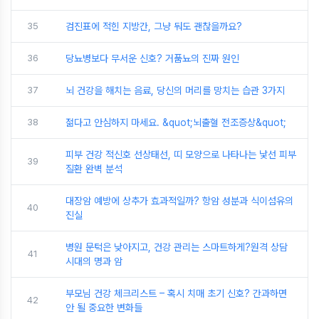
35
검진표에 적힌 지방간, 그냥 둬도 괜찮을까요?
36
당뇨병보다 무서운 신호? 거품뇨의 진짜 원인
37
뇌 건강을 해치는 음료, 당신의 머리를 망치는 습관 3가지
38
젊다고 안심하지 마세요. &quot;뇌출혈 전조증상&quot;
피부 건강 적신호 선상태선, 띠 모양으로 나타나는 낯선 피부
39
질환 완벽 분석
대장암 예방에 상추가 효과적일까? 항암 성분과 식이섬유의
40
진실
병원 문턱은 낮아지고, 건강 관리는 스마트하게?원격 상담
41
시대의 명과 암
부모님 건강 체크리스트 – 혹시 치매 초기 신호? 간과하면
42
안 될 중요한 변화들