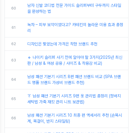
남자 신발 코디법 전문 가이드 슬리퍼부터 구두까지 스타일
60
을 완성하는 법
녹차 – 피부 보약이었다고? 카테킨의 놀라운 미용 효과 총정
61
리
62
디자인은 찢었는데 가격은 착한 브랜드 추천
🔹 나이키 슬리퍼 사기 전에 알아야 할 3가지(2025년 최신
63
판 / 남성 & 여성 공용 / 사이즈 & 착용감 비교)
남성 패션 기본기 시리즈 8편 패션 브랜드 비교 (SPA 브랜
64
드 명품 브랜드 가성비 브랜드 추천)
👔 남성 패션 기본기 시리즈 9편 옷 관리법 총정리 (청바지
65
세탁법 가죽 재킷 관리 니트 보관법)
남성 패션 기본기 시리즈 10 최종 편 액세서리 추천 (손목시
66
계, 목걸이, 반지 스타일링)