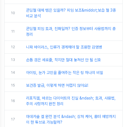
콘딤젤 대체 템은 있을까? 피임 보조&middot;보습 젤 3종
10
비교 분석
콘딤젤 피임 효과, 진짜일까? 인증 정보부터 사용법까지 총
11
정리
12
니파 바이러스, 인류가 경계해야 할 조용한 감염병
13
손톱 검은 세로줄, 작지만 절대 놓쳐선 안 될 신호
14
아이링, 눈가 고민을 줄여주는 작은 링 하나의 비밀
15
보건증 발급, 이렇게 하면 어렵지 않아요!
리포직겔, 바르는 다이어트의 진실 &ndash; 효과, 사용법,
16
주의 사항까지 완전 정리
마데카솔 겔 완전 분석 &ndash; 상처 케어, 흉터 예방까지
17
이 한 튜브로 가능할까?