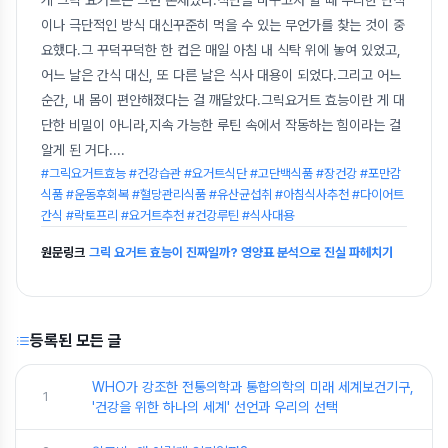
게 그릭 요거트는 그런 존재였다.식단을 바꾸고자 할 때 무리한 단식
이나 극단적인 방식 대신꾸준히 먹을 수 있는 무언가를 찾는 것이 중
요했다.그 꾸덕꾸덕한 한 컵은 매일 아침 내 식탁 위에 놓여 있었고,
어느 날은 간식 대신, 또 다른 날은 식사 대용이 되었다.그리고 어느
순간, 내 몸이 편안해졌다는 걸 깨달았다.그릭요거트 효능이란 게 대
단한 비밀이 아니라,지속 가능한 루틴 속에서 작동하는 힘이라는 걸
알게 된 거다.
...
#그릭요거트효능 #건강습관 #요거트식단 #고단백식품 #장건강 #포만감
식품 #운동후회복 #혈당관리식품 #유산균섭취 #아침식사추천 #다이어트
간식 #락토프리 #요거트추천 #건강루틴 #식사대용
원문링크
그릭 요거트 효능이 진짜일까? 영양표 분석으로 진실 파헤치기
등록된 모든 글
WHO가 강조한 전통의학과 통합의학의 미래 세계보건기구,
1
'건강을 위한 하나의 세계' 선언과 우리의 선택