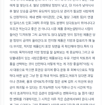
에게 잘 맞는다.4. 혈당 안정화당 함량이 낮고, GI 지수가 낮아식사
후 혈당 상승을 급격히 유도하지 않는다.당 관리가 필요한 사람에게
도 안정적이다. 체내 변화 아이콘(장, 근육, 혈당 그래프 등)이 연결
된 일러스트 인포그래픽 주의할 점도 분명히 있다효능이 뛰어나다고
무조건 먹는다고 좋은 건 아니다.시중 제품 중에는설탕이나 시럽이
들어간 ‘디저트형 그릭 요거트’도 많다.달달한 맛이 첨가된 제품은 당
분 함량이 급격히 올라간다.또 전지형 제품은 지방과 칼로리가 꽤 높
다.무지방, 저지방 제품인지 포장 뒷면을 꼭 확인해야 한다.특히 다
이어트 목적이라면 지방 함량을 잘 살펴보는 게 중요하다.그리고 유
당불내증이 있는 사람은플레인 제품보다는 두유 기반의 락토프리 제
품을 선택하는 것이 안전하다.어떻게 먹는 게 가장 좋을까?아침 식
사 대용으로 먹으면 포만감 유지에 좋다.운동 후 회복식으로도 적절
하다.바쁜 날은 그냥 한 컵 꺼내 먹어도 괜찮고,여유가 있다면 과일
이나 견과류, 꿀과 섞어보자.주의할 점은 공복 섭취 시 위산에 유산
균이 파괴될 수 있다는 것.가능하면 식사 직후나 간식 시간에 먹는
게 더 효과적이다.작은 습관이 만들어주는 변화우리는 늘 뭔가 대단
한 변화를 기대하지만,그 시작은 아주 작은 습관에서부터 온다.나에