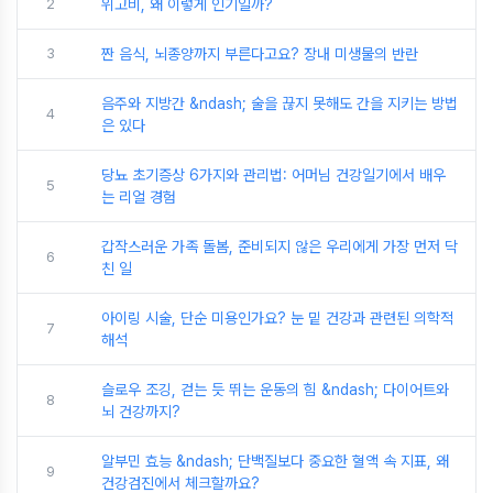
2
위고비, 왜 이렇게 인기일까?
3
짠 음식, 뇌종양까지 부른다고요? 장내 미생물의 반란
음주와 지방간 &ndash; 술을 끊지 못해도 간을 지키는 방법
4
은 있다
당뇨 초기증상 6가지와 관리법: 어머님 건강일기에서 배우
5
는 리얼 경험
갑작스러운 가족 돌봄, 준비되지 않은 우리에게 가장 먼저 닥
6
친 일
아이링 시술, 단순 미용인가요? 눈 밑 건강과 관련된 의학적
7
해석
슬로우 조깅, 걷는 듯 뛰는 운동의 힘 &ndash; 다이어트와
8
뇌 건강까지?
알부민 효능 &ndash; 단백질보다 중요한 혈액 속 지표, 왜
9
건강검진에서 체크할까요?