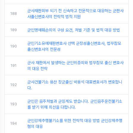
군사재판회부 되기 전 신속하고 전문적으로 대응하는 군판사
188
사출신변호사의 전략적 법적 지원
189
군인명예훼손죄의 구성 요건, 처벌 기준 및 법적 대응 방법
군인기소유예재판변호사 선택 군장성출신변호사, 법무참모
190
출신변호사의 전문성
군사 재판에서 발생하는 군인위증죄와 법무참모 출신 변호사
191
의 대응 전략
군사건불기소 용산 장군출신 박용석 대표변호사가 변호합니
192
다.
군인은 음주처벌과 군징계도 받습니다. 군인음주운전불기소
193
를 받기 위해 최선을 다합니다.
군인강제추행불기소를 위한 전략적 대응 방법 군인강제추행
194
혐의 대응