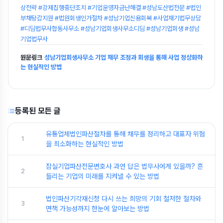
상전략 #강제집행중단조치 #기업운영자금난해결 #성남도산법전문 #법인
부채탕감지원 #법원회생인가절차 #성남기업신용회복 #사업재기법무상담
#디딤법무사합동사무소 #성남기업회생사무소디딤 #성남기업회생 #성남
기업법무사
원문링크
성남기업회생사무소 기업 채무 조정과 회생을 통해 사업 정상화하
는 현실적인 방법
등록된 모든 글
유통업체법인파산절차를 통해 채무를 정리하고 대표자 위험
1
을 최소화하는 현실적인 방법
잠실기업파산전문변호사 과연 답은 법무사에게 있을까? 흔
2
들리는 기업의 미래를 지켜낼 수 있는 방법
법인파산기각재신청 다시 쓰는 희망의 기회 철저한 절차와
3
면책 가능성까지 한눈에 알아보는 방법