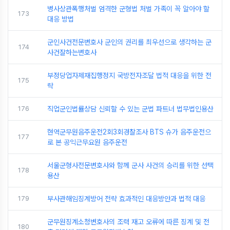
병사상관폭행처벌 엄격한 군형법 처벌 가족이 꼭 알아야 할
173
대응 방법
군인사건전문변호사 군인의 권리를 최우선으로 생각하는 군
174
사건잘하는변호사
부정당업자제재집행정지 국방전자조달 법적 대응을 위한 전
175
략
176
직업군인법률상담 신뢰할 수 있는 군법 파트너 법무법인용산
현역군무원음주운전2회3회경찰조사 BTS 슈가 음주운전으
177
로 본 공익근무요원 음주운전
서울군형사전문변호사와 함께 군사 사건의 승리를 위한 선택
178
용산
179
부사관해임징계방어 전략 효과적인 대응방안과 법적 대응
군무원징계소청변호사의 조력 재고 오류에 따른 징계 및 전
180