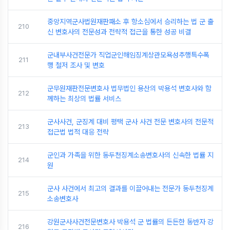
중앙지역군사법원재판패소 후 항소심에서 승리하는 법 군 출
210
신 변호사의 전문성과 전략적 접근을 통한 성공 비결
군내부사건전문가 직업군인해임징계상관모욕성추행특수폭
211
행 철저 조사 및 변호
군무원재판전문변호사 법무법인 용산의 박용석 변호사와 함
212
께하는 최상의 법률 서비스
군사사건, 군징계 대비 평택 군사 사건 전문 변호사의 전문적
213
접근법 법적 대응 전략
군인과 가족을 위한 동두천징계소송변호사의 신속한 법률 지
214
원
군사 사건에서 최고의 결과를 이끌어내는 전문가 동두천징계
215
소송변호사
강원군사사건전문변호사 박용석 군 법률의 든든한 동반자 강
216