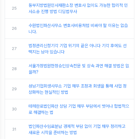
동부지방법원민사재판소장 변호사 없이도 가능한 합리적 민
25
사소송 진행 방법 디딤법무사
수원법인파산사무소 변호사비용처럼 비싸야 할 이유는 없습
26
니다.
법정관리신청기각 기업 위기의 끝은 아니다 기각 후에도 선
27
택지는 남아 있습니다
서울가정법원한정승인상속전문 빚 상속 과연 해결 방법은 없
28
을까?
성남기업회생사무소 기업 채무 조정과 회생을 통해 사업 정
29
상화하는 현실적인 방법
테헤란로법인파산 상담 기업 채무 부담에서 벗어나 합법적으
30
로 해결하는 법
법인파산수임료분납 경제적 부담 없이 기업 채무 정리하고
31
새로운 시작을 준비하는 방법