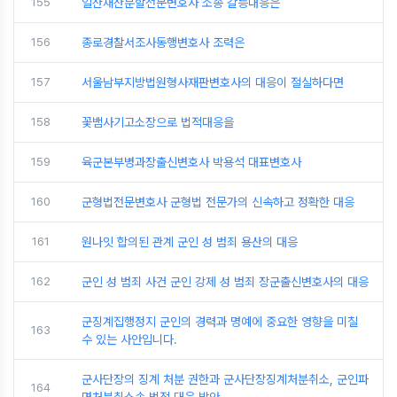
155
일산재산분할전문변호사 소송 갈등대응은
156
종로경찰서조사동행변호사 조력은
157
서울남부지방법원형사재판변호사의 대응이 절실하다면
158
꽃뱀사기고소장으로 법적대응을
159
육군본부병과장출신변호사 박용석 대표변호사
160
군형법전문변호사 군형법 전문가의 신속하고 정확한 대응
161
원나잇 합의된 관계 군인 성 범죄 용산의 대응
162
군인 성 범죄 사건 군인 강제 성 범죄 장군출신변호사의 대응
군징계집행정지 군인의 경력과 명예에 중요한 영향을 미칠
163
수 있는 사안입니다.
군사단장의 징계 처분 권한과 군사단장징계처분취소, 군인파
164