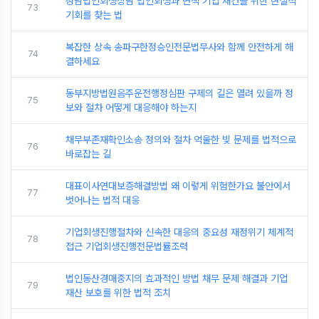
성남법인회생상담 법인회생과 면책 기업 재건을 위한 현실적
73
기회를 찾는 법
복잡한 상속 송파구한정승인전문법무사와 함께 안전하게 해
74
결하세요
동부지방법원음주운전행정심판 구제의 길은 열려 있을까 정
75
보와 절차 어떻게 대응해야 하는지
채무부존재확인소송 정의와 절차 억울한 빚 문제를 법적으로
76
바로잡는 길
대표이사연대보증해결방법 왜 이렇게 위험한가요 불안에서
77
벗어나는 법적 대응
기업회생진행절차와 신속한 대응의 중요성 재정위기 체계적
78
접근 기업회생진행전문법률조력
법인동산경매중지의 효과적인 방법 채무 문제 해결과 기업
79
재산 보호를 위한 법적 조치