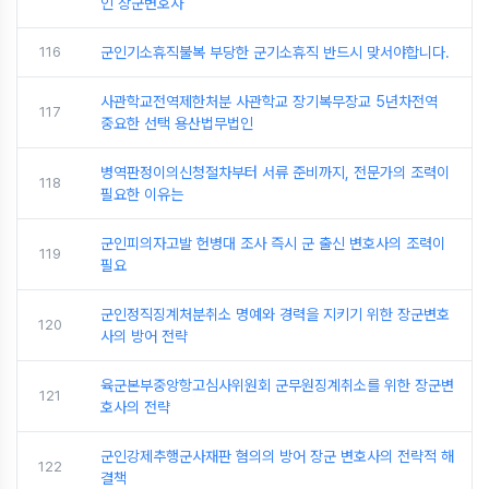
인 장군변호사
116
군인기소휴직불복 부당한 군기소휴직 반드시 맞서야합니다.
사관학교전역제한처분 사관학교 장기복무장교 5년차전역
117
중요한 선택 용산법무법인
병역판정이의신청절차부터 서류 준비까지, 전문가의 조력이
118
필요한 이유는
군인피의자고발 헌병대 조사 즉시 군 출신 변호사의 조력이
119
필요
군인정직징계처분취소 명예와 경력을 지키기 위한 장군변호
120
사의 방어 전략
육군본부중앙항고심사위원회 군무원징계취소를 위한 장군변
121
호사의 전략
군인강제추행군사재판 혐의의 방어 장군 변호사의 전략적 해
122
결책