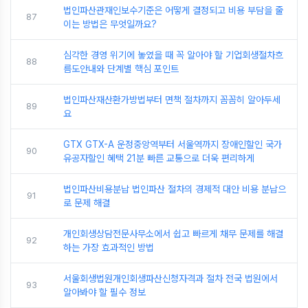
법인파산관재인보수기준은 어떻게 결정되고 비용 부담을 줄
87
이는 방법은 무엇일까요?
심각한 경영 위기에 놓였을 때 꼭 알아야 할 기업회생절차흐
88
름도안내와 단계별 핵심 포인트
법인파산재산환가방법부터 면책 절차까지 꼼꼼히 알아두세
89
요
GTX GTX-A 운정중앙역부터 서울역까지 장애인할인 국가
90
유공자할인 혜택 21분 빠른 교통으로 더욱 편리하게
법인파산비용분납 법인파산 절차의 경제적 대안 비용 분납으
91
로 문제 해결
개인회생상담전문사무소에서 쉽고 빠르게 채무 문제를 해결
92
하는 가장 효과적인 방법
서울회생법원개인회생파산신청자격과 절차 전국 법원에서
93
알아봐야 할 필수 정보