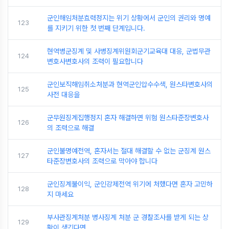
군인해임처분효력정지는 위기 상황에서 군인의 권리와 명예
123
를 지키기 위한 첫 번째 단계입니다.
현역병군징계 및 사병징계위원회군기교육대 대응, 군법무관
124
변호사변호사의 조력이 필요합니다
군인보직해임취소처분과 현역군인압수수색, 원스타변호사의
125
사전 대응을
군무원징계집행정지 혼자 해결하면 위험 원스타준장변호사
126
의 조력으로 해결
군인불명예전역, 혼자서는 절대 해결할 수 없는 군징계 원스
127
타준장변호사의 조력으로 막아야 합니다
군인징계불이익, 군인강제전역 위기에 처했다면 혼자 고민하
128
지 마세요
부사관징계처분 병사징계 처분 군 경찰조사를 받게 되는 상
129
황이 생긴다면