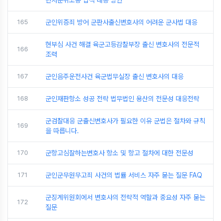
면처분취소송 법적 대응 방안
165
군인위증죄 방어 군판사출신변호사의 어려운 군사법 대응
현부심 사건 해결 육군고등감찰부장 출신 변호사의 전문적
166
조력
167
군인음주운전사건 육군법무실장 출신 변호사의 대응
168
군인재판항소 성공 전략 법무법인 용산의 전문성 대응전략
군검찰대응 군출신변호사가 필요한 이유 군법은 절차와 규칙
169
을 따릅니다.
170
군항고심잘하는변호사 항소 및 항고 절차에 대한 전문성
171
군인군무원무고죄 사건의 법률 서비스 자주 묻는 질문 FAQ
군징계위원회에서 변호사의 전략적 역할과 중요성 자주 묻는
172
질문