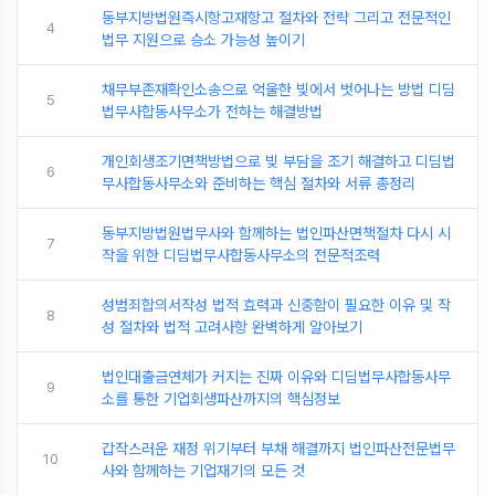
동부지방법원즉시항고재항고 절차와 전략 그리고 전문적인
4
법무 지원으로 승소 가능성 높이기
채무부존재확인소송으로 억울한 빚에서 벗어나는 방법 디딤
5
법무사합동사무소가 전하는 해결방법
개인회생조기면책방법으로 빚 부담을 조기 해결하고 디딤법
6
무사합동사무소와 준비하는 핵심 절차와 서류 총정리
동부지방법원법무사와 함께하는 법인파산면책절차 다시 시
7
작을 위한 디딤법무사합동사무소의 전문적조력
성범죄합의서작성 법적 효력과 신중함이 필요한 이유 및 작
8
성 절차와 법적 고려사항 완벽하게 알아보기
법인대출금연체가 커지는 진짜 이유와 디딤법무사합동사무
9
소를 통한 기업회생파산까지의 핵심정보
갑작스러운 재정 위기부터 부채 해결까지 법인파산전문법무
10
사와 함께하는 기업재기의 모든 것