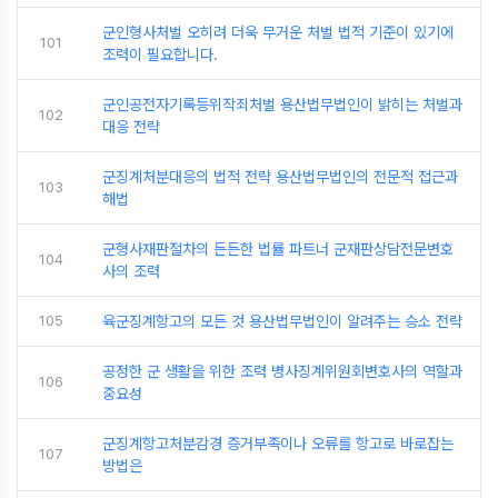
군인형사처벌 오히려 더욱 무거운 처벌 법적 기준이 있기에
101
조력이 필요합니다.
군인공전자기록등위작죄처벌 용산법무법인이 밝히는 처벌과
102
대응 전략
군징계처분대응의 법적 전략 용산법무법인의 전문적 접근과
103
해법
군형사재판절차의 든든한 법률 파트너 군재판상담전문변호
104
사의 조력
105
육군징계항고의 모든 것 용산법무법인이 알려주는 승소 전략
공정한 군 생활을 위한 조력 병사징계위원회변호사의 역할과
106
중요성
군징계항고처분감경 증거부족이나 오류를 항고로 바로잡는
107
방법은