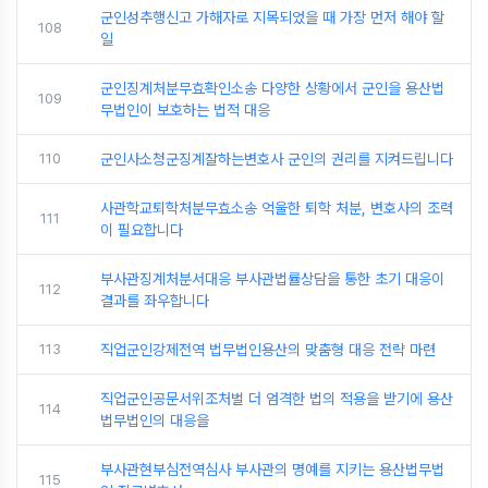
군인성추행신고 가해자로 지목되었을 때 가장 먼저 해야 할
108
일
군인징계처분무효확인소송 다양한 상황에서 군인을 용산법
109
무법인이 보호하는 법적 대응
110
군인사소청군징계잘하는변호사 군인의 권리를 지켜드립니다
사관학교퇴학처분무효소송 억울한 퇴학 처분, 변호사의 조력
111
이 필요합니다
부사관징계처분서대응 부사관법률상담을 통한 초기 대응이
112
결과를 좌우합니다
113
직업군인강제전역 법무법인용산의 맞춤형 대응 전략 마련
직업군인공문서위조처벌 더 엄격한 법의 적용을 받기에 용산
114
법무법인의 대응을
부사관현부심전역심사 부사관의 명예를 지키는 용산법무법
115