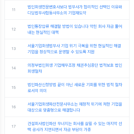
법인회생전문변호사보다 법무사가 합리적인 선택인 이유와
11
디딤법무사합동사무소의 기업재도약
법인통장압류 해결할 방법이 있습니다 막힌 회사 자금 풀어
12
내는 현실적인 대책
서울기업회생법무사 기업 위기 극복을 위한 현실적인 해결
13
기업을 정상적으로 운영할 수 있도록 지원
의정부법인회생 기업채무조정 채권추심중단 법적보호 법인
14
회생절차
법인파산신청방법 끝이 아닌 새로운 기회를 위한 법적 절차
15
로서의 의미
서울기업회생파산전문사무소는 재정적 위기에 처한 기업을
16
대상으로 맞춤형으로 해결합니다
건설회사법인파산 무너지는 회사를 살릴 수 있는 마지막 선
17
택 공사가 지연되면서 자금 부담이 가중