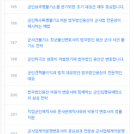
195
군인성추행불기소를 받기위한 초기 대응은 매우 중요합니다.
군인특수폭행불기소처분 법무법인용산의 군사법 전문성이
196
제시하는 해법
군사건불기소 장군출신변호사의 법무법인 용산 군사 사건 불
197
기소 전략
198
군인하극상 엄중히 처벌받기에 법무법인 용산은 변호합니다.
군인견책불이익과 법적 대응방안 법무법인용산의 전문적인
199
대응
법무법인용산 박용석 변호사와 함께하는 군인집행유예항소
200
의 성공 전략
직업군인제적사유 준사관제적사유와 박용석 변호사의 법률
201
지원
군사업계약분쟁변호사의 중요성과 전문성 군사업체계약분쟁
202