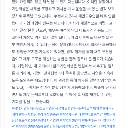
전혀 해결되지 않은 채 남을 수 있기 때문입니다. 이러한 상황에서
기업회생은 채무를 조정하고 회사를 계속 운영할 수 있는 법적 보호
장치로 주목받고 있습니다. 누르세요 24시 채권고수연결 바로 연결
됩니다 기업 폐업이 전부는 아닙니다.회사가 재정적으로 어렵다고
해서 곧장 문을 닫으면, 채무는 여전히 남고 대표자의 신용도 크게
떨어져 재창업 역시 쉽지 않게 됩니다. 폐업 이후에도 남은 빚을 전
부 책임져야 할 수 있다는 점이 문제입니다. 따라서 회사가 조금이라
도 영업을 유지할 가능성이 있다면, 법적 절차를 통해 채무 부담을
줄이고 재무 구조를 개선하는 방법을 먼저 검토해 볼 필요가 있습니
다. 기업회생, 왜 고려해야 할까기업회생은 법원에서 채무조정 절차
를 관리하여, 기업이 강제집행이나 독촉을 중단받고 사업을 지속하
도록 도와주는 제도입니다. 이 과정을 통해 채무를 일부 탕감받을 수
도 있고, 나머지는 장기간 분할 상환이 가능해집니다. 매출이 유지되
면서도 채무 문제로부터 보호받을 수 있어, 회사를 재건할 수 있는
기회를 얻을 수 있습니다.
...
#성남기업회생사무소 #기업회생절차 #법인회생신청 #부채해결 #자금난
대처 #채권자협상 #강제집행중단 #기업재무관리 #연대보증부담 #법무사
상담 #도산법전문 #성남지역법인 #기업회생인가 #파산대응 #사업재기전
략 #기업회생채무조정 #법인회생신청절차 #성남법인재정관리 #채권자협