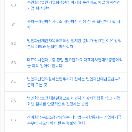
수원회생법원기업회생신청 위기의 순간에도 해결 체계적인
80
기업 회생 전략
송파구개인파산사무소 개인파산 신청 전 꼭 확인해야 할 사
81
항
법인파산채권자목록표작성 철저한 준비가 필요한 이유 법적
82
분쟁 예방과 원활한 파산절차
대표이사연대보증 정말 필요한가요 대표이사연대보증불이익
83
을 미리 알아야 합니다
법인파산면책잘하는법무사가 전하는 법인파산예납금납부기
84
준의 모든 것
법인회생보전처분결정으로 채권자의 강제집행을 막고 기업
85
회생 절차를 안정적으로 진행하는 방법
간이회생구조조정담당하는 디딤법무사합동사무 기업위기극
86
복부터 재도약까지 필수 정보와 절차