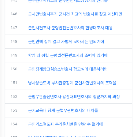
145
군무원징계항고와 군무원인사소청심사의 권리를
146
군사건변호사후기 군사건 최고의 변호사를 찾고 계신다면
147
군인사건조사 군형법전문변호사의 헌병대조사 대응
148
군인견책 징계 결코 가볍게 보아서는 안되기에
149
항명 죄 성립 군형법전문변호사의 조력이 있기에
150
군인징계항고심승소변호사 항고심에 대응하려면
151
병사상습도박 부사관중징계 군인사건변호사의 조력을
152
군법무관출신변호사 용산대표변호사의 장군까지의 과정
153
군기교육대 징계 군법무관변호사의 대처를
154
군인기소절도죄 무거운처벌을 면할 수 없기에