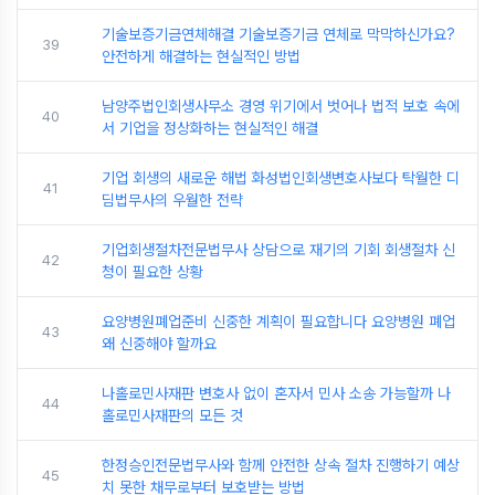
기술보증기금연체해결 기술보증기금 연체로 막막하신가요?
39
안전하게 해결하는 현실적인 방법
남양주법인회생사무소 경영 위기에서 벗어나 법적 보호 속에
40
서 기업을 정상화하는 현실적인 해결
기업 회생의 새로운 해법 화성법인회생변호사보다 탁월한 디
41
딤법무사의 우월한 전략
기업회생절차전문법무사 상담으로 재기의 기회 회생절차 신
42
청이 필요한 상황
요양병원폐업준비 신중한 계획이 필요합니다 요양병원 폐업
43
왜 신중해야 할까요
나홀로민사재판 변호사 없이 혼자서 민사 소송 가능할까 나
44
홀로민사재판의 모든 것
한정승인전문법무사와 함께 안전한 상속 절차 진행하기 예상
45
치 못한 채무로부터 보호받는 방법