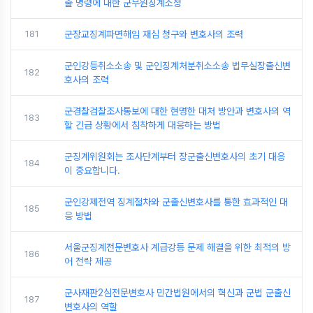
출 명령에 대한 군무원징계소청
181
군장교징계파면해임 재심 청구와 변호사의 조력
군인강등취소소송 및 군인징계처분취소소송 법무실장출신변
182
호사의 조력
군경찰검찰조사통보에 대한 현명한 대처 방안과 변호사의 역
183
할 긴급 상황에서 침착하게 대응하는 방법
군징계위원회는 조사단계부터 장군출신변호사의 초기 대응
184
이 중요합니다.
군인강제전역 징계절차와 군출신변호사를 통한 효과적인 대
185
응 방법
서울군징계전문변호사 계급강등 문제 해결을 위한 최적의 방
186
어 전략 제공
군사재판2심전문변호사 민간법원에서의 혁신과 군법 군출신
187
변호사의 역할