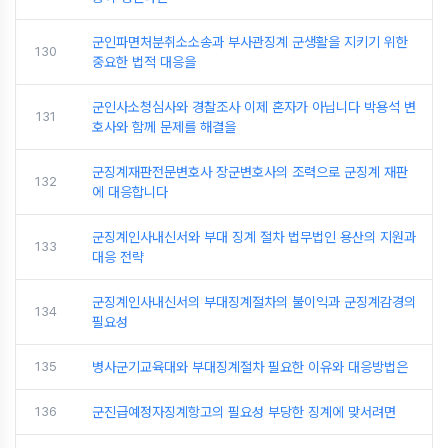
군인파면처분취소소송과 부사관징계 군생활을 지키기 위한
130
중요한 법적 대응을
군인사소청심사와 경찰조사 이제 혼자가 아닙니다 박용석 변
131
호사와 함께 문제를 해결을
군징계재판전문변호사 장군변호사의 조력으로 군징계 재판
132
에 대응합니다
군징계인사내신서와 부대 징계 절차 법무법인 용산의 지원과
133
대응 전략
군징계인사내신서의 부대징계절차의 불이익과 군징계감경의
134
필요성
135
병사군기교육대와 부대징계절차 필요한 이유와 대응방법은
136
군진급예정자징계항고의 필요성 부당한 징계에 맞서려면