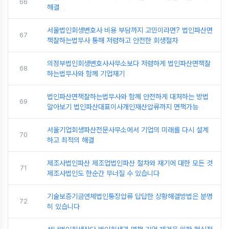
66
해결
서울법인회생변호사 비용 부담까지 고민이라면? 법인파산면
67
책잘하는법무사 통해 저렴하고 안전한 회생절차
의정부법인회생변호사사무소보다 저렴하게 법인파산면책잘
68
하는법무사와 함께 기업재기
법인파산면책잘하는법무사와 함께 안전하게 대처하는 방법
69
알아보기 법인파산대표이사개인재산압류까지 면책가능
서울기업회생파산전문사무소에서 기업의 미래를 다시 설계
70
하고 최적의 해결
제조사법인파산 제조업법인파산 절차와 재기에 대한 모든 것
71
제조사법인도 한순간 무너질 수 있습니다
기술보증기금연체법인통장압류 답답한 상황해결방법은 분명
72
히 있습니다