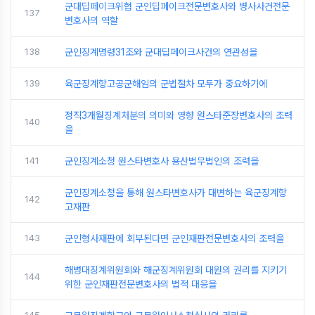
군대딥페이크위협 군인딥페이크전문변호사와 병사사건전문
137
변호사의 역할
138
군인징계명령31조와 군대딥페이크사건의 연관성을
139
육군징계항고공군해임의 군법절차 모두가 중요하기에
정직3개월징계처분의 의미와 영향 원스타준장변호사의 조력
140
을
141
군인징계소청 원스타변호사 용산법무법인의 조력을
군인징계소청을 통해 원스타변호사가 대변하는 육군징계항
142
고재판
143
군인형사재판에 회부된다면 군인재판전문변호사의 조력을
해병대징계위원회와 해군징계위원회 대원의 권리를 지키기
144
위한 군인재판전문변호사의 법적 대응을