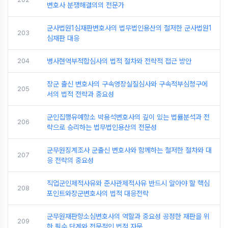
변호사 분쟁해결의의 전문가
군사법원1심재판변호사의 법무법인용산의 철저한 군사법원1
203
심재판 대응
204
병사현역부적합심사의 법적 절차와 전략적 접근 방안
장군 출신 변호사의 구속영장실질심사와 구속적부심청구에
205
서의 법적 전략과 중요성
군인집행유예항소 박용석변호사의 깊이 있는 법률분석과 전
206
략으로 승리하는 법무법인용산의 전문성
군무원징계조사 군출신 변호사와 함께하는 철저한 절차와 대
207
응 전략의 중요성
직업군인제적사유와 준사관제적사유 반드시 알아야 할 핵심
208
포인트와장군변호사의 법적 대응전략
군무원재판항소심변호사의 역할과 중요성 공정한 재판을 위
209
한 필수 단계와 전문적인 법적 자문