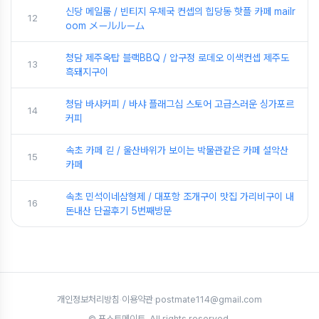
신당 메일룸 / 빈티지 우체국 컨셉의 힙당동 핫플 카페 mailr
12
oom メールルーム
청담 제주옥탑 블랙BBQ / 압구정 로데오 이색컨셉 제주도
13
흑돼지구이
청담 바샤커피 / 바샤 플래그십 스토어 고급스러운 싱가포르
14
커피
속초 카페 긷 / 울산바위가 보이는 박물관같은 카페 설악산
15
카페
속초 민석이네삼형제 / 대포항 조개구이 맛집 가리비구이 내
16
돈내산 단골후기 5번째방문
개인정보처리방침
·
이용약관
·
postmate114@gmail.com
© 포스트메이트. All rights reserved.