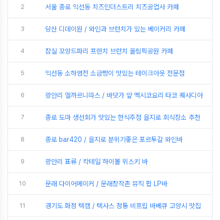
2
서울 종로 익선동 치즈인더스트리 치즈공업사 카페
3
당산 디데이원 / 와인과 브런치가 있는 베이커리 카페
4
잠실 꼬앙드파리 프렌치 브런치 올림픽공원 카페
5
익선동 소하염전 소금빵이 맛있는 테이크아웃 전문점
6
광안리 엘까르니따스 / 바닷가 앞 멕시코요리 타코 퀘사디아
7
종로 도마 생선회가 맛있는 한식주점 을지로 회식장소 추천
8
종로 bar420 / 을지로 분위기좋은 포르투갈 와인바
9
광안리 표류 / 칵테일 하이볼 위스키 바
10
문래 다이어메이커 / 문래창작촌 뮤직 펍 LP바
11
경기도 화정 텍캠 / 텍사스 정통 비프립 바베큐 고양시 맛집