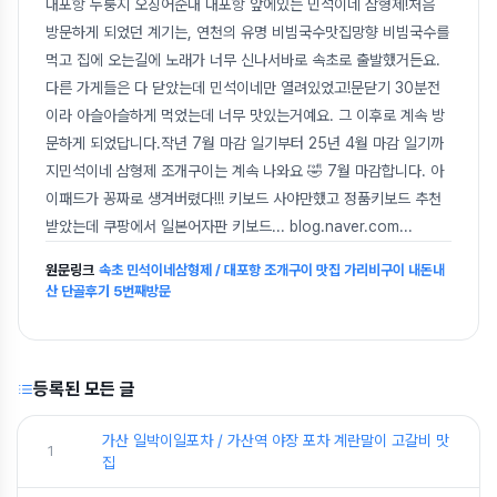
대포항 누룽지 오징어순대 대포항 앞에있는 민석이네 삼형제!처음
방문하게 되었던 계기는, 연천의 유명 비빔국수맛집망향 비빔국수를
먹고 집에 오는길에 노래가 너무 신나서바로 속초로 출발했거든요.
다른 가게들은 다 닫았는데 민석이네만 열려있었고!문닫기 30분전
이라 아슬아슬하게 먹었는데 너무 맛있는거예요. 그 이후로 계속 방
문하게 되었답니다.작년 7월 마감 일기부터 25년 4월 마감 일기까
지민석이네 삼형제 조개구이는 계속 나와요 🤣 7월 마감합니다. 아
이패드가 꽁짜로 생겨버렸다!!! 키보드 사야만했고 정품키보드 추천
받았는데 쿠팡에서 일본어자판 키보드... blog.naver.com
...
원문링크
속초 민석이네삼형제 / 대포항 조개구이 맛집 가리비구이 내돈내
산 단골후기 5번째방문
등록된 모든 글
가산 일박이일포차 / 가산역 야장 포차 계란말이 고갈비 맛
1
집