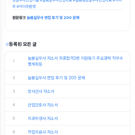
정실무사면접기출 #늘봄실무사면접자료 #늘봄행정실무사면접자료 #서이
추 #서이추환영
원문링크
늘봄실무사 면접 후기 및 200 문제
등록된 모든 글
늘봄실무사 자소서 최종합격3편 지원동기 주요경력 직무수
1
행계획등
2
늘봄실무사 면접 후기 및 200 문제
3
방사선사 자소서
4
산업간호사 자소서
5
치과위생사 자소서
6
작업치료사 자소서