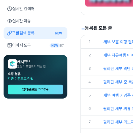
실시간 검색어
실시간 이슈
등록된 모든 글
구글검색 등록
NEW
1
세부 보홀 여행 
이미지 도구
NEW
2
세부 자유여행 아
캐시큐브
일상이 포인트가 되는 앱
3
필리핀 세부 막탄 
쇼핑 경유
각종 미션으로 적립
4
필리핀 세부 준 특
앱다운로드 ㄱㄱ?
→
5
세부 여행 기념품 
6
필리핀 세부 씨뷰 
7
필리핀 세부 외노자