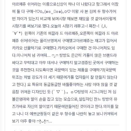
아르페쥬 쉬어라는 이름으로신상이 하나 더 나왔다고 함그래서 이참
에 둘 다 구매~!♡o｡(๑๏‿ฺ๏๑)｡o♡ 이왕 사 본 김에 두 향수가어
떤 차이가 있는지 비교해 보며시향 해보면 재밌을 것 같아서이렇게
시향기를 써보기로 했다.오늘의 시향기 레쮸고~! 쨔잔~!（人
´∀`*）왼쪽이 기존의 에끌라 드 아르페쥬,오른쪽이 에끌라 드 아르
페쥬 쉬어!쉬어는 올리브영에서 구매했고아르페쥬는 재고가 없어서
카카오 선물하기로 구매했다.카카오에서 구매한 건 미니어처도 있
다.미니어처 넘 귀여워... ෆ.̮ෆ 랑방도 은근히 가품이 많은 브랜드라
싸다고 무턱대고 아무 데서나 구매하지 말고검증된 곳에서 구매하는
것을 추천한다.되도록이면 국문택이 있는 제품을 구매하기!(국문택
위조는 처벌 강도가 더 세기 때문에가품 업자들이 잘 만들지 않는다
고 한다.) 요 특유의 동글동글한 바틀좋아하는 사람 아마 많을 것 같
음참 귀여운 디자인인 듯 (´ ▽｀).。ｏ♡랑방의 시그니처인 저 심
볼은엄마와 딸이 손을 잡고 있는 모습으로,설립자인 잔느 랑방의 뮤
즈가바로 자신의 딸이었기 때문에만들어진 것이라고 한다.의미를 알
고 나니 더 예쁘군쌍둥이 같은 두 향수를 나란히 놓고 보니귀여워서
보기 아주 좋아 ෆ˃̵͈̑ᴗ˂̵͈̑ෆ
...