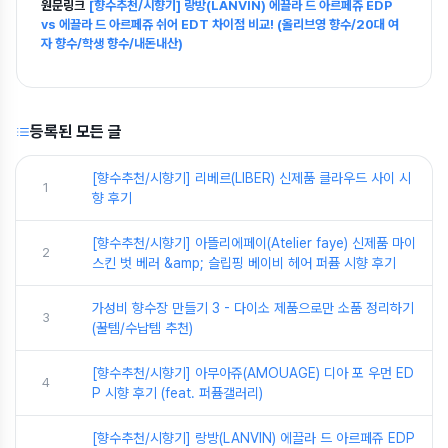
원문링크
[향수추천/시향기] 랑방(LANVIN) 에끌라 드 아르페쥬 EDP
vs 에끌라 드 아르페쥬 쉬어 EDT 차이점 비교! (올리브영 향수/20대 여
자 향수/학생 향수/내돈내산)
등록된 모든 글
[향수추천/시향기] 리베르(LIBER) 신제품 클라우드 사이 시
1
향 후기
[향수추천/시향기] 아뜰리에페이(Atelier faye) 신제품 마이
2
스킨 벗 베러 &amp; 슬립핑 베이비 헤어 퍼퓸 시향 후기
가성비 향수장 만들기 3 - 다이소 제품으로만 소품 정리하기
3
(꿀템/수납템 추천)
[향수추천/시향기] 아무아쥬(AMOUAGE) 디아 포 우먼 ED
4
P 시향 후기 (feat. 퍼퓸갤러리)
[향수추천/시향기] 랑방(LANVIN) 에끌라 드 아르페쥬 EDP