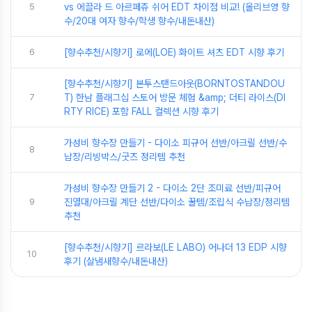
5
vs 에끌라 드 아르페쥬 쉬어 EDT 차이점 비교! (올리브영 향
수/20대 여자 향수/학생 향수/내돈내산)
6
[향수추천/시향기] 로에(LOE) 화이트 셔츠 EDT 시향 후기
[향수추천/시향기] 본투스탠드아웃(BORNTOSTANDOU
7
T) 한남 플래그십 스토어 방문 체험 &amp; 더티 라이스(DI
RTY RICE) 포함 FALL 컬렉션 시향 후기
가성비 향수장 만들기 - 다이소 피규어 선반/아크릴 선반/수
8
납장/리빙박스/굿즈 정리템 추천
가성비 향수장 만들기 2 - 다이소 2단 조미료 선반/피규어
9
진열대/아크릴 계단 선반/다이소 꿀템/조립식 수납장/정리템
추천
[향수추천/시향기] 르라보(LE LABO) 어나더 13 EDP 시향
10
후기 (살냄새향수/내돈내산)