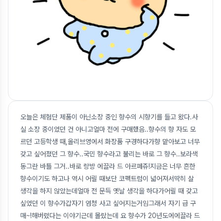
오늘은 체험단 제품이 아닌소장 중인 향수의 시향기를 들고 왔다.사
실 소장 중이었던 건 아니고얼마 전에 구매했음..향수의 향 자도 모
르던 고등학생 때,올리브영에서 화장품 구경하다가향 맡아보고 너무
갖고 싶어졌던 그 향수..국민 향수라고 불리는 바로 그 향수..보라색
동그란 바틀 그거..바로 랑방 에끌라 드 아르페쥬!지금은 너무 흔한
향수이기도 하고나 역시 어릴 때보단 코펙트럼이 넓어져서딱히 살
생각을 하지 않았는데얼마 전 문득 옛날 생각을 하다가어릴 때 갖고
싶었던 이 향수가갑자기 엄청 사고 싶어지는거임그래서 자기 급 구
매~!해버렸다는 이야기근데 몰랐는데 요 향수가 20년도에에끌라 드