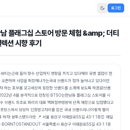
로그인
남 플래그십 스토어 방문 체험 &amp; 더티
 컬렉션 시향 후기
-뷰티는근래 들어 향수 산업까지 영향을 끼치고 있다해외 유명 셀럽이 한
를 오픈하며 사업을 확장해나가는국내 브랜드가 점차 늘어나고 있다이런
자 하는 포부를 갖고세상에 등장한 브랜드를 소개해 보도록 하겠음!브랜
x27;!2022년 4월 본격적으로 런칭된 BTSO는한남동 플래그십 스토어를 시
향수 브랜드 최초로 파리의 대표 백화점쁘렝땅에 단족 매장으로 입점했다고
 프랑스에서 당당히 인정받고자리를 잡은 국내 브랜드라니!이렇게 빨리
하자! 본투스탠드아웃 📍 서울 용산구 이태원로55길 43-1 1층⏰ 매일
 가능 BORNTOSTANDOUT 서울특별시 용산구 이태원로55길 43-1 1층