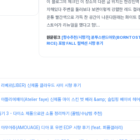
이 블로그의 체크인 이 장소의 다른 글 위치는 한강진역
치해있다 주변을 둘러보다 보면이렇게 강렬한 레드 컬러
온통 빨간색으로 가득 찬 공간이 나온다원래는 화이트
스토어가 리뉴얼을 했다고 함!
...
원문링크
[향수추천/시향기] 본투스탠드아웃(BORNTOSTA
RICE) 포함 FALL 컬렉션 시향 후기
 리베르(LIBER) 신제품 클라우드 사이 시향 후기
아뜰리에페이(Atelier faye) 신제품 마이 스킨 벗 베러 &amp; 슬립핑 베이비 헤
기 3 - 다이소 제품으로만 소품 정리하기 (꿀템/수납템 추천)
아무아쥬(AMOUAGE) 디아 포 우먼 EDP 시향 후기 (feat. 퍼퓸갤러리)