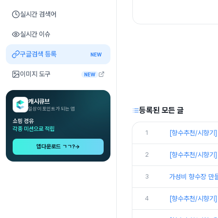
실시간 검색어
실시간 이슈
구글검색 등록
NEW
이미지 도구
NEW
캐시큐브
일상이 포인트가 되는 앱
등록된 모든 글
쇼핑 경유
각종 미션으로 적립
1
[향수추천/시향기]
앱다운로드 ㄱㄱ?
→
2
[향수추천/시향기] 
3
가성비 향수장 만들
4
[향수추천/시향기] 