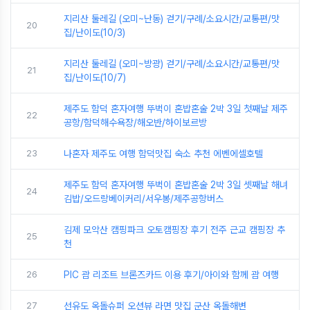
지리산 둘레길 (오미~난동) 걷기/구례/소요시간/교통편/맛
20
집/난이도(10/3)
지리산 둘레길 (오미~방광) 걷기/구례/소요시간/교통편/맛
21
집/난이도(10/7)
제주도 함덕 혼자여행 뚜벅이 혼밥혼술 2박 3일 첫째날 제주
22
공항/함덕해수욕장/해오반/하이보르방
23
나혼자 제주도 여행 함덕맛집 숙소 추천 에벤에셀호텔
제주도 함덕 혼자여행 뚜벅이 혼밥혼술 2박 3일 셋째날 해녀
24
김밥/오드랑베이커리/서우봉/제주공항버스
김제 모악산 캠핑파크 오토캠핑장 후기 전주 근교 캠핑장 추
25
천
26
PIC 괌 리조트 브론즈카드 이용 후기/아이와 함께 괌 여행
27
선유도 옥돌슈퍼 오션뷰 라면 맛집 군산 옥돌해변