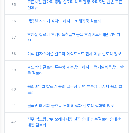
교촌치킨 한마리 중량 칼로리 레드 간장 오리지널 반반 교촌
35
신메뉴
36
백종원 시래기 감자탕 레시피 뼈해장국 칼로리
후참잘 칼로리 후라이드참잘하는집 후라이드+매운 양념치
37
킨
38
이삭 감자스페셜 칼로리 이삭토스트 전체 메뉴 칼로리 정보
닭도리탕 칼로리 류수영 닭볶음탕 레시피 엽기닭볶음음탕 한
39
통 칼로리
육회비빔밥 칼로리 육회 고추장 양념 류수영 레시피 육회 칼
40
로리
41
굴국밥 레시피 굴효능 부작용 석화 칼로리 석화찜 정보
전주 먹보왕만두 모래내시장 맛집 순대1인분칼로리 순대간
42
내장 칼로리