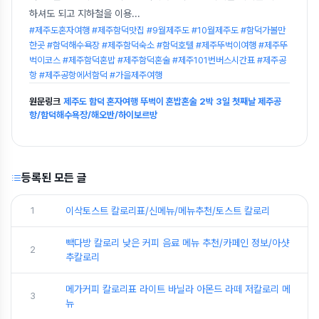
하셔도 되고 지하철을 이용
...
#제주도혼자여행 #제주함덕맛집 #9월제주도 #10월제주도 #함덕가볼만
한곳 #함덕해수욕장 #제주함덕숙소 #함덕호텔 #제주뚜벅이여행 #제주뚜
벅이코스 #제주함덕혼밥 #제주함덕혼술 #제주101번버스시간표 #제주공
항 #제주공항에서함덕 #가을제주여행
원문링크
제주도 함덕 혼자여행 뚜벅이 혼밥혼술 2박 3일 첫째날 제주공
항/함덕해수욕장/해오반/하이보르방
등록된 모든 글
1
이삭토스트 칼로리표/신메뉴/메뉴추천/토스트 칼로리
빽다방 칼로리 낮은 커피 음료 메뉴 추천/카페인 정보/아샷
2
추칼로리
메가커피 칼로리표 라이트 바닐라 아몬드 라떼 저칼로리 메
3
뉴