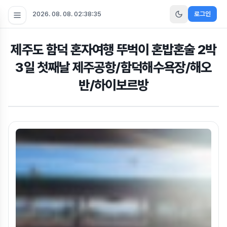
2026. 08. 08. 02:38:35
로그인
제주도 함덕 혼자여행 뚜벅이 혼밥혼술 2박
3일 첫째날 제주공항/함덕해수욕장/해오
반/하이보르방