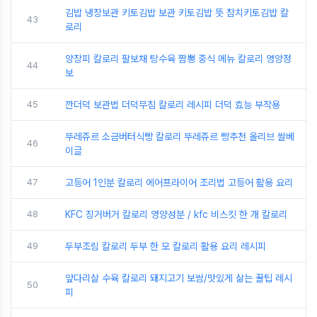
김밥 냉장보관 키토김밥 보관 키토김밥 뜻 참치키토김밥 칼
43
로리
양장피 칼로리 팔보채 탕수육 짬뽕 중식 메뉴 칼로리 영양정
44
보
45
깐더덕 보관법 더덕무침 칼로리 레시피 더덕 효능 부작용
뚜레쥬르 소금버터식빵 칼로리 뚜레쥬르 빵추천 올리브 쌀베
46
이글
47
고등어 1인분 칼로리 에어프라이어 조리법 고등어 활용 요리
48
KFC 징거버거 칼로리 영양성분 / kfc 비스킷 한 개 칼로리
49
두부조림 칼로리 두부 한 모 칼로리 활용 요리 레시피
앞다리살 수육 칼로리 돼지고기 보쌈/맛있게 삶는 꿀팁 레시
50
피