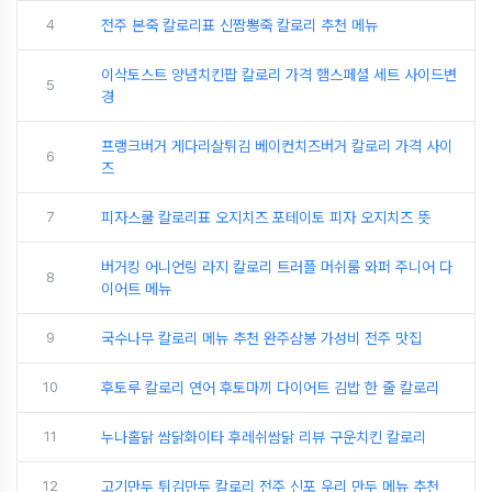
4
전주 본죽 칼로리표 신짬뽕죽 칼로리 추천 메뉴
이삭토스트 양념치킨팝 칼로리 가격 햄스페셜 세트 사이드변
5
경
프랭크버거 게다리살튀김 베이컨치즈버거 칼로리 가격 사이
6
즈
7
피자스쿨 칼로리표 오지치즈 포테이토 피자 오지치즈 뜻
버거킹 어니언링 라지 칼로리 트러플 머쉬룸 와퍼 주니어 다
8
이어트 메뉴
9
국수나무 칼로리 메뉴 추천 완주삼봉 가성비 전주 맛집
10
후토루 칼로리 연어 후토마끼 다이어트 김밥 한 줄 칼로리
11
누나홀닭 쌈닭화이타 후레쉬쌈닭 리뷰 구운치킨 칼로리
12
고기만두 튀김만두 칼로리 전주 신포 우리 만두 메뉴 추천