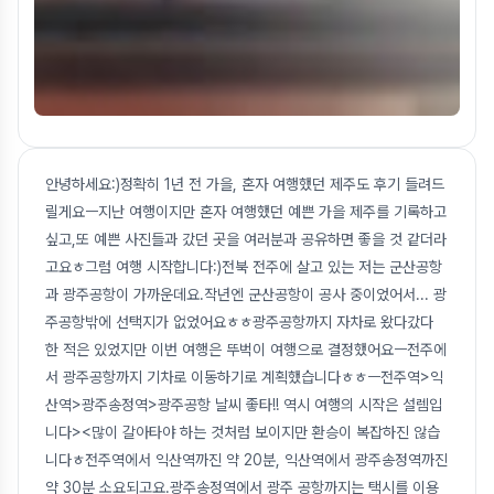
안녕하세요:)정확히 1년 전 가을, 혼자 여행했던 제주도 후기 들려드
릴게요ㅡ지난 여행이지만 혼자 여행했던 예쁜 가을 제주를 기록하고
싶고,또 예쁜 사진들과 갔던 곳을 여러분과 공유하면 좋을 것 같더라
고요ㅎ그럼 여행 시작합니다:)전북 전주에 살고 있는 저는 군산공항
과 광주공항이 가까운데요.작년엔 군산공항이 공사 중이었어서... 광
주공항밖에 선택지가 없었어요ㅎㅎ광주공항까지 자차로 왔다갔다
한 적은 있었지만 이번 여행은 뚜벅이 여행으로 결정했어요ㅡ전주에
서 광주공항까지 기차로 이동하기로 계획했습니다ㅎㅎㅡ전주역>익
산역>광주송정역>광주공항 날씨 좋타!! 역시 여행의 시작은 설렘입
니다><많이 갈아타야 하는 것처럼 보이지만 환승이 복잡하진 않습
니다ㅎ전주역에서 익산역까진 약 20분, 익산역에서 광주송정역까진
약 30분 소요되고요.광주송정역에서 광주 공항까지는 택시를 이용